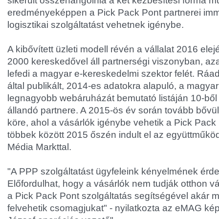
sikerült összehangolnia a két kézbesítési forma 
eredményeképpen a Pick Pack Pont partnerei im
logisztikai szolgáltatást vehetnek igénybe.
A kibővített üzleti modell révén a vállalat 2016 ele
2000 kereskedővel áll partnerségi viszonyban, aza
lefedi a magyar e-kereskedelmi szektor felét. Ráad
által publikált, 2014-es adatokra alapuló, a magy
legnagyobb webáruházát bemutató listáján 10-ből
állandó partnere. A 2015-ös év során tovább bőv
köre, ahol a vásárlók igénybe vehetik a Pick Pack 
többek között 2015 őszén indult el az együttműk
Média Markttal.
"A PPP szolgáltatást ügyfeleink kényelmének érd
Előfordulhat, hogy a vásárlók nem tudják otthon vá
a Pick Pack Pont szolgáltatás segítségével akár 
felvehetik csomagjukat" - nyilatkozta az eMAG ké