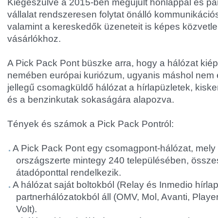
Kiegészülve a 2015-ben megújult honlappal és part
vállalat rendszeresen folytat önálló kommunikáci
valamint a kereskedők üzeneteit is képes közvetlenü
vásárlókhoz.
A Pick Pack Pont büszke arra, hogy a hálózat kié
nemében európai kuriózum, ugyanis máshol nem é
jellegű csomagküldő hálózat a hírlapüzletek, kisk
és a benzinkutak sokaságára alapozva.
Tények és számok a Pick Pack Pontról:
A Pick Pack Pont egy csomagpont-hálózat, mely
országszerte mintegy 240 településében, össze
átadóponttal rendelkezik.
A hálózat saját boltokból (Relay és Inmedio hírlap
partnerhálózatokból áll (OMV, Mol, Avanti, Play
Volt).