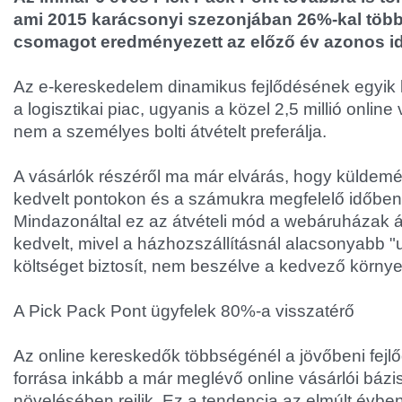
ami 2015 karácsonyi szezonjában 26%-kal több
csomagot eredményezett az előző év azonos i
Az e-kereskedelem dinamikus fejlődésének egyik
a logisztikai piac, ugyanis a közel 2,5 millió online
nem a személyes bolti átvételt preferálja.
A vásárlók részéről ma már elvárás, hogy küldemén
kedvelt pontokon és a számukra megfelelő időben
Mindazonáltal ez az átvételi mód a webáruházak ált
kedvelt, mivel a házhozszállításnál alacsonyabb "u
költséget biztosít, nem beszélve a kedvező környe
A Pick Pack Pont ügyfelek 80%-a visszatérő
Az online kereskedők többségénél a jövőbeni fejl
forrása inkább a már meglévő online vásárlói bázis
növelésében rejlik. Ez a tendencia az elmúlt évbe