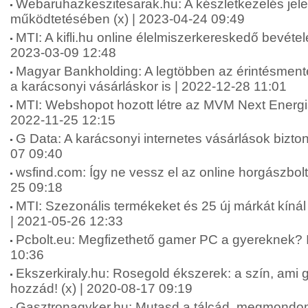
Webaruhazkeszitesarak.hu: A készletkezelés je
működtetésében (x) | 2023-04-24 09:49
MTI: A kifli.hu online élelmiszerkereskedő bevétele
2023-03-09 12:48
Magyar Bankholding: A legtöbben az érintésmentes
a karácsonyi vásárláskor is | 2022-12-28 11:01
MTI: Webshopot hozott létre az MVM Next Energia
2022-11-25 12:15
G Data: A karácsonyi internetes vásárlások bizt
07 09:40
wsfind.com: Így ne vessz el az online horgászbolt
25 09:18
MTI: Szezonális termékeket és 25 új márkát kí
| 2021-05-26 12:33
Pcbolt.eu: Megfizethető gamer PC a gyereknek? I
10:36
Ekszerkiraly.hu: Rosegold ékszerek: a szín, ami ga
hozzád! (x) | 2020-08-17 09:19
Gasztronagyker.hu: Mutasd a tálcád, megmondom, 