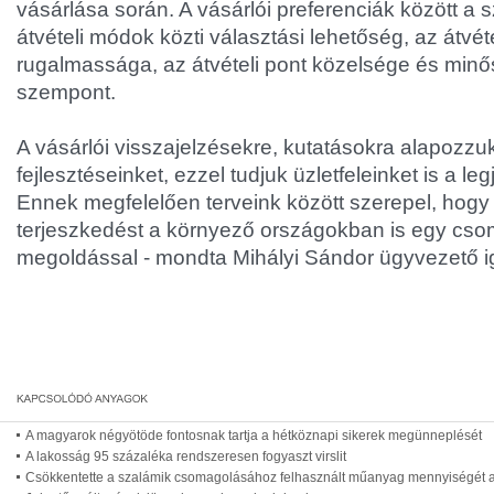
vásárlása során. A vásárlói preferenciák között a szá
átvételi módok közti választási lehetőség, az átv
rugalmassága, az átvételi pont közelsége és min
szempont.
A vásárlói visszajelzésekre, kutatásokra alapozzuk
fejlesztéseinket, ezzel tudjuk üzletfeleinket is a l
Ennek megfelelően terveink között szerepel, hogy 
terjeszkedést a környező országokban is egy cso
megoldással - mondta Mihályi Sándor ügyvezető i
A magyarok négyötöde fontosnak tartja a hétköznapi sikerek megünneplését
A lakosság 95 százaléka rendszeresen fogyaszt virslit
Csökkentette a szalámik csomagolásához felhasznált műanyag mennyiségét a