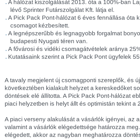
A hálózat kiszolgálását 2013. óta a 100%-ban La
lévő Sprinter Futárszolgálat Kft. látja el.
A Pick Pack Pont-hálózat 6 éves fennállása óta kö
csomagot kézbesített.
A legnépszerűbb és legnagyobb forgalmat bonyol
budapesti Nyugati téren van.
A fővárosi és vidéki csomagátvételek aránya 25
Kutatásaink szerint a Pick Pack Pont ügyfelek 5
A tavaly megjelent új csomagponti szereplők, és 
következtében kialakult helyzet a kereskedőket s
döntések elé állította. A Pick Pack Pont-hálózat e
piaci helyzetben is helyt állt és optimistán tekint a
A piaci verseny alakulását a vásárlók igényei, az 
valamint a vásárlók elégedettsége határozza meg.
elégedett, akkor az nagyban meghatározza dönté