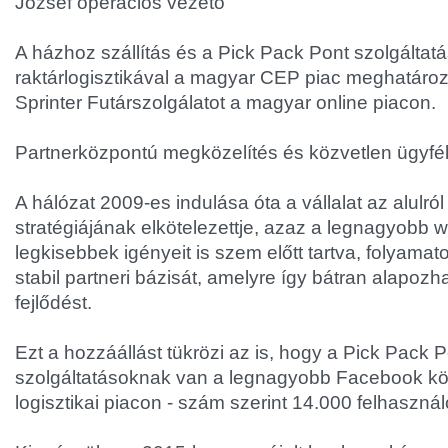
József operációs vezető"
A házhoz szállítás és a Pick Pack Pont szolgáltatá
raktárlogisztikával a magyar CEP piac meghatározó
Sprinter Futárszolgálatot a magyar online piacon.
Partnerközpontú megközelítés és közvetlen ügyf
A hálózat 2009-es indulása óta a vállalat az alulró
stratégiájának elkötelezettje, azaz a legnagyobb 
legkisebbek igényeit is szem előtt tartva, folyamato
stabil partneri bázisát, amelyre így bátran alapozha
fejlődést.
Ezt a hozzáállást tükrözi az is, hogy a Pick Pack P
szolgáltatásoknak van a legnagyobb Facebook köv
logisztikai piacon - szám szerint 14.000 felhasznál