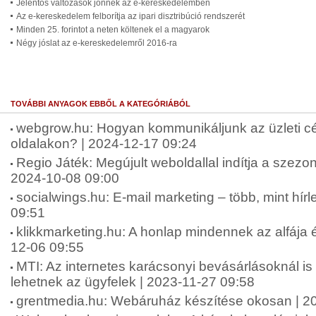
Jelentős változások jönnek az e-kereskedelemben
Az e-kereskedelem felborítja az ipari disztribúció rendszerét
Minden 25. forintot a neten költenek el a magyarok
Négy jóslat az e-kereskedelemről 2016-ra
TOVÁBBI ANYAGOK EBBŐL A KATEGÓRIÁBÓL
webgrow.hu: Hogyan kommunikáljunk az üzleti c
oldalakon? | 2024-12-17 09:24
Regio Játék: Megújult weboldallal indítja a szez
2024-10-08 09:00
socialwings.hu: E-mail marketing – több, mint hírl
09:51
klikkmarketing.hu: A honlap mindennek az alfája 
12-06 09:55
MTI: Az internetes karácsonyi bevásárlásoknál is
lehetnek az ügyfelek | 2023-11-27 09:58
grentmedia.hu: Webáruház készítése okosan | 2