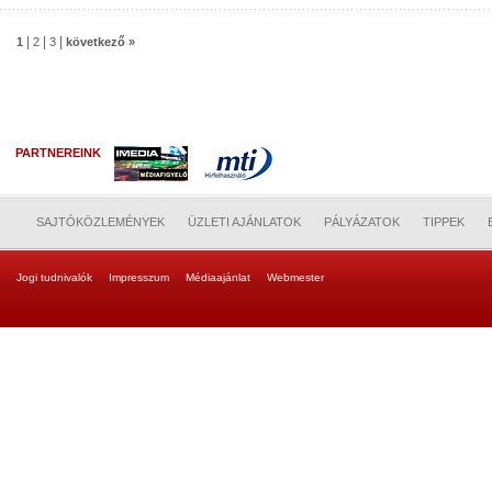
|
|
|
1
2
3
következő »
PARTNEREINK
SAJTÓKÖZLEMÉNYEK
ÜZLETI AJÁNLATOK
PÁLYÁZATOK
TIPPEK
Jogi tudnivalók
Impresszum
Médiaajánlat
Webmester