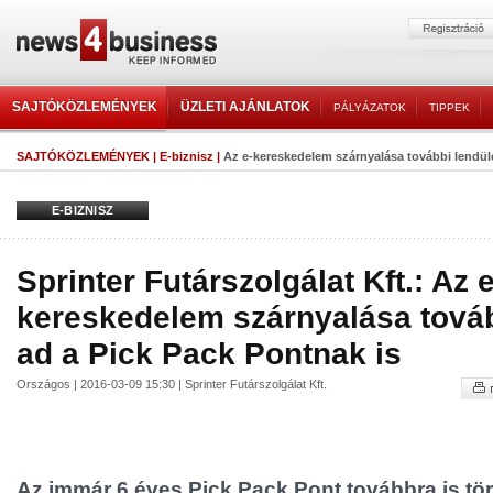
SAJTÓKÖZLEMÉNYEK
ÜZLETI AJÁNLATOK
PÁLYÁZATOK
TIPPEK
SAJTÓKÖZLEMÉNYEK
|
E-biznisz
|
Az e-kereskedelem szárnyalása további lendület
E-BIZNISZ
Sprinter Futárszolgálat Kft.: Az e
kereskedelem szárnyalása továb
ad a Pick Pack Pontnak is
Országos | 2016-03-09 15:30 | Sprinter Futárszolgálat Kft.
Az immár 6 éves Pick Pack Pont továbbra is tör