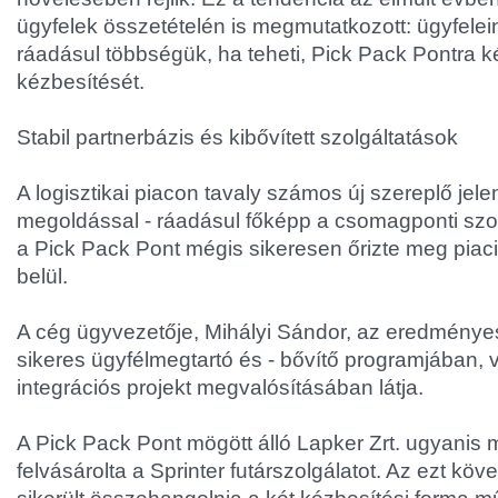
ügyfelek összetételén is megmutatkozott: ügyfelei
ráadásul többségük, ha teheti, Pick Pack Pontra 
kézbesítését.
Stabil partnerbázis és kibővített szolgáltatások
A logisztikai piacon tavaly számos új szereplő jel
megoldással - ráadásul főképp a csomagponti szolg
a Pick Pack Pont mégis sikeresen őrizte meg piaci
belül.
A cég ügyvezetője, Mihályi Sándor, az eredményes
sikeres ügyfélmegtartó és - bővítő programjában, 
integrációs projekt megvalósításában látja.
A Pick Pack Pont mögött álló Lapker Zrt. ugyanis
felvásárolta a Sprinter futárszolgálatot. Az ezt kö