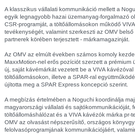
A klasszikus vállalati kommunikáció mellett a No
egyik legnagyobb hazai üzemanyag-forgalmazó ol
CSR-programját, a töltőállomásokon működő VIVA
tevékenységét, valamint szerkeszti az OMV belső 
partnerek körében terjesztett - márkamagazinját.
Az OMV az elmúlt években számos komoly kezdemé
MaxxMotion-nel erős pozíciót szerzett a prémium
új, saját kávémárkát vezetett be a VIVA kávézóval
töltőállomásokon, illetve a SPAR-ral együttműköd
újította meg a SPAR Express koncepció szerint.
A megbízás értelmében a Noguchi koordinálja m
magyarországi vállalati és sajtókommunikációját, fe
töltőállomáshálózat és a VIVA kávézók márka pr-t
OMV az olvasást népszerűsítő, országos könyvgyű
felolvasóprogramjának kommunikációjáért, valamin