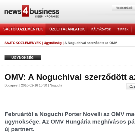
SAJTÓKÖZLEMÉNYEK
ÜZLETI AJÁNLATOK
PÁLYÁZATOK
TIPPEK
SAJTÓKÖZLEMÉNYEK
|
Ügynökség
|
A Noguchival szerződött az OMV
ÜGYNÖKSÉG
OMV: A Noguchival szerződött 
Budapest | 2016-02-16 15:30 | Noguchi
Februártól a Noguchi Porter Novelli az OMV ma
ügynöksége. Az OMV Hungária meghívásos pály
új partnert.