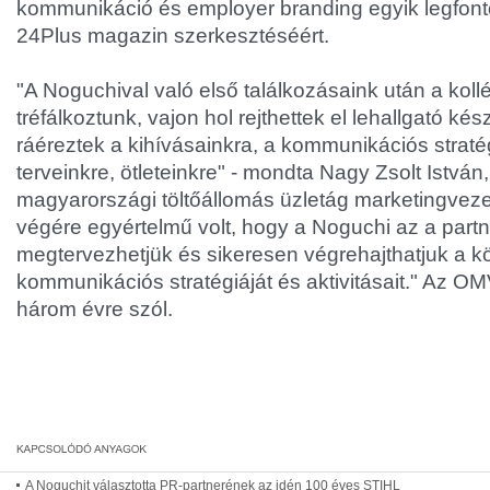
kommunikáció és employer branding egyik legfon
24Plus magazin szerkesztéséért.
"A Noguchival való első találkozásaink után a kol
tréfálkoztunk, vajon hol rejthettek el lehallgató ké
ráéreztek a kihívásainkra, a kommunikációs stratég
terveinkre, ötleteinkre" - mondta Nagy Zsolt Istvá
magyarországi töltőállomás üzletág marketingvezet
végére egyértelmű volt, hogy a Noguchi az a partne
megtervezhetjük és sikeresen végrehajthatjuk a 
kommunikációs stratégiáját és aktivitásait." Az 
három évre szól.
A Noguchit választotta PR-partnerének az idén 100 éves STIHL