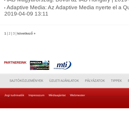
Adaptive Media: Az Adaptive Media nyerte el a Qub
2019-04-09 13:11
|
|
|
1
2
3
következő »
PARTNEREINK
SAJTÓKÖZLEMÉNYEK
ÜZLETI AJÁNLATOK
PÁLYÁZATOK
TIPPEK
Jogi tudnivalók
Impresszum
Médiaajánlat
Webmester