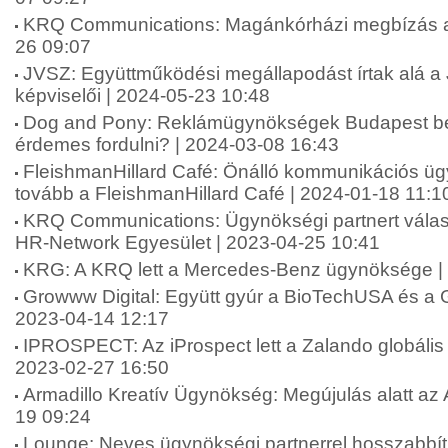
KRQ Communications: Magánkórházi megbízás a
26 09:07
JVSZ: Együttműködési megállapodást írtak alá 
képviselői | 2024-05-23 10:48
Dog and Pony: Reklámügynökségek Budapest be
érdemes fordulni? | 2024-03-08 16:43
FleishmanHillard Café: Önálló kommunikációs ü
tovább a FleishmanHillard Café | 2024-01-18 11:1
KRQ Communications: Ügynökségi partnert válas
HR-Network Egyesület | 2023-04-25 10:41
KRG: A KRQ lett a Mercedes-Benz ügynöksége |
Growww Digital: Együtt gyúr a BioTechUSA és a G
2023-04-14 12:17
IPROSPECT: Az iProspect lett a Zalando globáli
2023-02-27 16:50
Armadillo Kreatív Ügynökség: Megújulás alatt az 
19 09:24
Lounge: Neves ügynökségi partnerrel hosszabbít