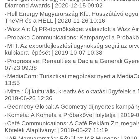
Diamond Awards | 2020-12-15 09:02
Hell Energy Magyarország Kft.: Hosszútávú együt
TheVR és a HELL | 2020-11-26 10:16
Wizz Air: Új PR-ügynökséget választott a Wizz Ai
Probako Communications: Kampányol a Próbakő 
MTI: Az exportfejlesztési ügynökség segíti az or
külpiacra lépését | 2019-10-07 10:38
Progressive: Renault és a Dacia a Generali Gyer
07-23 09:38
MediaCom: Turisztikai megbízást nyert a MediaC
13:55
Mitte : Új kulturális, kreatív és oktatási ügyfelek a
2019-06-26 12:36
Geometry Global: A Geometry díjnyertes kampán
Kométa: A Kométa a Próbakővel folytatja | 2019-
Café Communications: A Café Reklám Zrt. megala
Kötelék Alapítványt | 2019-05-27 11:19
IAB Magyarország: Bővül az IAB Hungary | 2019