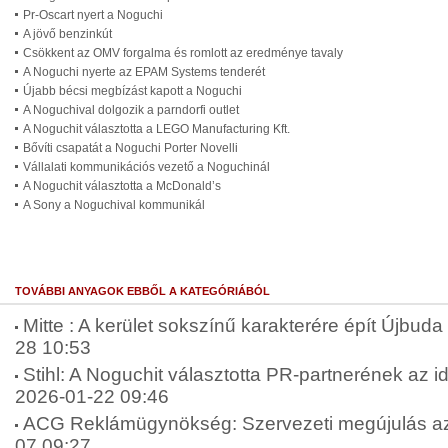
Pr-Oscart nyert a Noguchi
A jövő benzinkút
Csökkent az OMV forgalma és romlott az eredménye tavaly
A Noguchi nyerte az EPAM Systems tenderét
Újabb bécsi megbízást kapott a Noguchi
A Noguchival dolgozik a parndorfi outlet
A Noguchit választotta a LEGO Manufacturing Kft.
Bővíti csapatát a Noguchi Porter Novelli
Vállalati kommunikációs vezető a Noguchinál
A Noguchit választotta a McDonald’s
A Sony a Noguchival kommunikál
TOVÁBBI ANYAGOK EBBŐL A KATEGÓRIÁBÓL
Mitte : A kerület sokszínű karakterére épít Újbuda 
28 10:53
Stihl: A Noguchit választotta PR-partnerének az 
2026-01-22 09:46
ACG Reklámügynökség: Szervezeti megújulás az
07 09:27