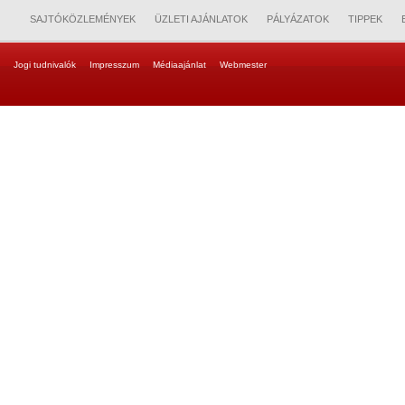
SAJTÓKÖZLEMÉNYEK
ÜZLETI AJÁNLATOK
PÁLYÁZATOK
TIPPEK
Jogi tudnivalók
Impresszum
Médiaajánlat
Webmester