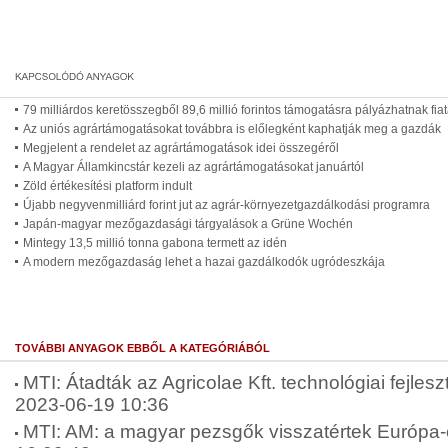
79 milliárdos keretösszegből 89,6 millió forintos támogatásra pályázhatnak fia
Az uniós agrártámogatásokat továbbra is előlegként kaphatják meg a gazdák
Megjelent a rendelet az agrártámogatások idei összegéről
A Magyar Államkincstár kezeli az agrártámogatásokat januártól
Zöld értékesítési platform indult
Újabb negyvenmilliárd forint jut az agrár-környezetgazdálkodási programra
Japán-magyar mezőgazdasági tárgyalások a Grüne Wochén
Mintegy 13,5 millió tonna gabona termett az idén
A modern mezőgazdaság lehet a hazai gazdálkodók ugródeszkája
TOVÁBBI ANYAGOK EBBŐL A KATEGÓRIÁBÓL
MTI: Átadták az Agricolae Kft. technológiai fejles
2023-06-19 10:36
MTI: AM: a magyar pezsgők visszatértek Európa-