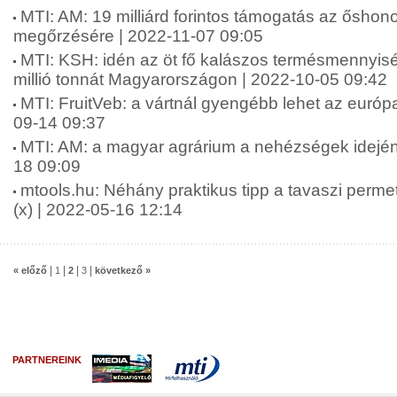
MTI: AM: 19 milliárd forintos támogatás az őshonos
megőrzésére | 2022-11-07 09:05
MTI: KSH: idén az öt fő kalászos termésmennyisé
millió tonnát Magyarországon | 2022-10-05 09:42
MTI: FruitVeb: a vártnál gyengébb lehet az európ
09-14 09:37
MTI: AM: a magyar agrárium a nehézségek idején i
18 09:09
mtools.hu: Néhány praktikus tipp a tavaszi perme
(x) | 2022-05-16 12:14
|
|
|
|
« előző
1
2
3
következő »
PARTNEREINK