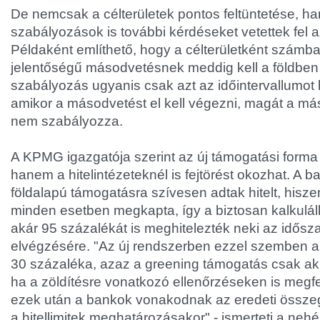
De nemcsak a célterületek pontos feltüntetése, 
szabályozások is további kérdéseket vetettek fel 
Példaként említhető, hogy a célterületként számba
jelentőségű másodvetésnek meddig kell a földben 
szabályozás ugyanis csak azt az időintervallumot
amikor a másodvetést el kell végezni, magát a má
nem szabályozza.
A KPMG igazgatója szerint az új támogatási form
hanem a hitelintézeteknél is fejtörést okozhat. A b
földalapú támogatásra szívesen adtak hitelt, hisze
minden esetben megkapta, így a biztosan kalkul
akár 95 százalékát is meghitelezték neki az idős
elvégzésére. "Az új rendszerben ezzel szemben a
30 százaléka, azaz a greening támogatás csak ak
ha a zöldítésre vonatkozó ellenőrzéseken is megfe
ezek után a bankok vonakodnak az eredeti összeg
a hitellimitek meghatározásakor" - ismerteti a neh