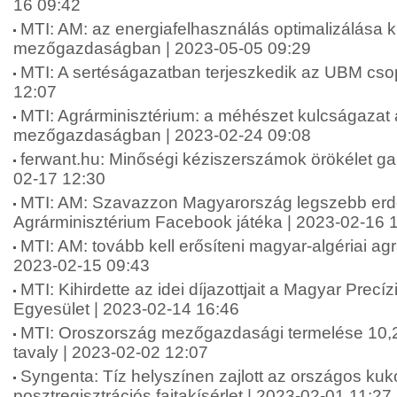
16 09:42
MTI: AM: az energiafelhasználás optimalizálása 
mezőgazdaságban | 2023-05-05 09:29
MTI: A sertéságazatban terjeszkedik az UBM csop
12:07
MTI: Agrárminisztérium: a méhészet kulcságazat
mezőgazdaságban | 2023-02-24 09:08
ferwant.hu: Minőségi kéziszerszámok örökélet gar
02-17 12:30
MTI: AM: Szavazzon Magyarország legszebb erdej
Agrárminisztérium Facebook játéka | 2023-02-16 
MTI: AM: tovább kell erősíteni magyar-algériai ag
2023-02-15 09:43
MTI: Kihirdette az idei díjazottjait a Magyar Prec
Egyesület | 2023-02-14 16:46
MTI: Oroszország mezőgazdasági termelése 10,2
tavaly | 2023-02-02 12:07
Syngenta: Tíz helyszínen zajlott az országos kuk
posztregisztrációs fajtakísérlet | 2023-02-01 11:27