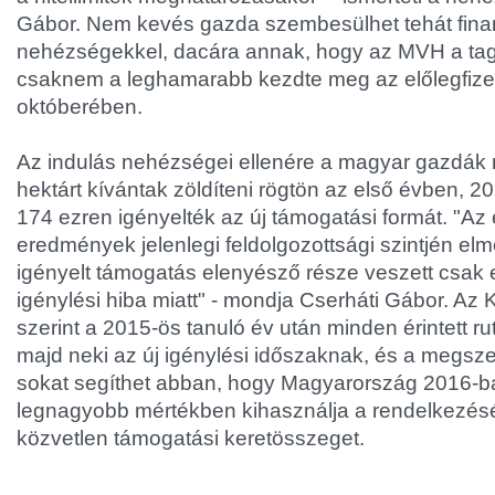
Gábor. Nem kevés gazda szembesülhet tehát fina
nehézségekkel, dacára annak, hogy az MVH a tag
csaknem a leghamarabb kezdte meg az előlegfize
októberében.
Az indulás nehézségei ellenére a magyar gazdák m
hektárt kívántak zöldíteni rögtön az első évben, 2
174 ezren igényelték az új támogatási formát. "Az 
eredmények jelenlegi feldolgozottsági szintjén el
igényelt támogatás elenyésző része veszett csak 
igénylési hiba miatt" - mondja Cserháti Gábor. Az
szerint a 2015-ös tanuló év után minden érintett 
majd neki az új igénylési időszaknak, és a megszer
sokat segíthet abban, hogy Magyarország 2016-ba
legnagyobb mértékben kihasználja a rendelkezésé
közvetlen támogatási keretösszeget.