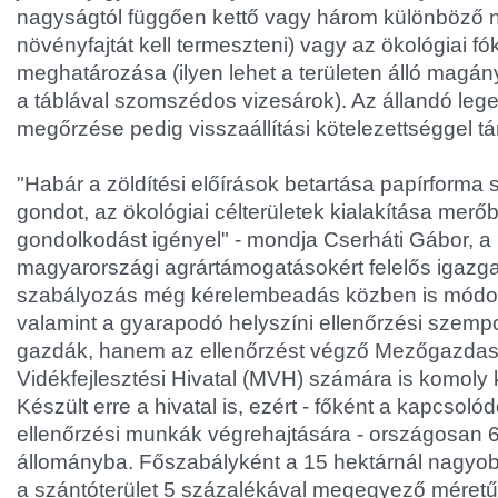
nagyságtól függően kettő vagy három különböző 
növényfajtát kell termeszteni) vagy az ökológiai fó
meghatározása (ilyen lehet a területen álló magá
a táblával szomszédos vizesárok). Az állandó lege
megőrzése pedig visszaállítási kötelezettséggel tár
"Habár a zöldítési előírások betartása papírforma
gondot, az ökológiai célterületek kialakítása merő
gondolkodást igényel" - mondja Cserháti Gábor,
magyarországi agrártámogatásokért felelős igazgató
szabályozás még kérelembeadás közben is módos
valamint a gyarapodó helyszíni ellenőrzési szem
gazdák, hanem az ellenőrzést végző Mezőgazdas
Vidékfejlesztési Hivatal (MVH) számára is komoly ki
Készült erre a hivatal is, ezért - főként a kapcsoló
ellenőrzési munkák végrehajtására - országosan 60
állományba. Főszabályként a 15 hektárnál nagyob
a szántóterület 5 százalékával megegyező méretű ö