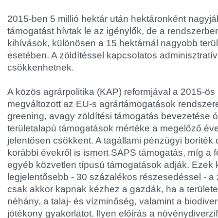
2015-ben 5 millió hektár után hektáronként nagyjáb
támogatást hívtak le az igénylők, de a rendszerb
kihívások, különösen a 15 hektárnál nagyobb terül
esetében. A zöldítéssel kapcsolatos adminisztratív
csökkenhetnek.
A közös agrárpolitika (KAP) reformjával a 2015-ös 
megváltozott az EU-s agrártámogatások rendszer
greening, avagy zöldítési támogatás bevezetése
területalapú támogatások mértéke a megelőző év
jelentősen csökkent. A tagállami pénzügyi boríték d
korábbi évekről is ismert SAPS támogatás, míg a 
egyéb közvetlen típusú támogatások adják. Ezek 
legjelentősebb - 30 százalékos részesedéssel - a 
csak akkor kapnak kézhez a gazdák, ha a területe
néhány, a talaj- és vízminőség, valamint a biodive
jótékony gyakorlatot. Ilyen előírás a növénydiverzifi