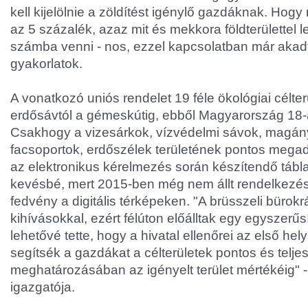
kell kijelölnie a zöldítést igénylő gazdáknak. Hog
az 5 százalék, azaz mit és mekkora földterülettel l
számba venni - nos, ezzel kapcsolatban már akadt
gyakorlatok.
A vonatkozó uniós rendelet 19 féle ökológiai célte
erdősávtól a gémeskútig, ebből Magyarország 18-
Csakhogy a vizesárkok, vízvédelmi sávok, magán
facsoportok, erdőszélek területének pontos meg
az elektronikus kérelmezés során készítendő tábla
kevésbé, mert 2015-ben még nem állt rendelkezé
fedvény a digitális térképeken. "A brüsszeli bürokrá
kihívásokkal, ezért félúton előálltak egy egyszerű
lehetővé tette, hogy a hivatal ellenőrei az első hel
segítsék a gazdákat a célterületek pontos és telje
meghatározásában az igényelt terület mértékéig"
igazgatója.