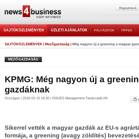
SAJTÓKÖZLEMÉNYEK
ÜZLETI AJÁNLATOK
PÁLYÁZATOK
TIPPEK
SAJTÓKÖZLEMÉNYEK
|
Mezőgazdaság
|
Még nagyon új a greening a magyar gaz
MEZŐGAZDASÁG
KPMG: Még nagyon új a greenin
gazdáknak
Országos | 2016-02-15 18:30 | ISSUES Management Tanácsadó Kft.
Sikerrel vették a magyar gazdák az EU-s agrár
formája, a greening (avagy zöldítés) bevezetésé