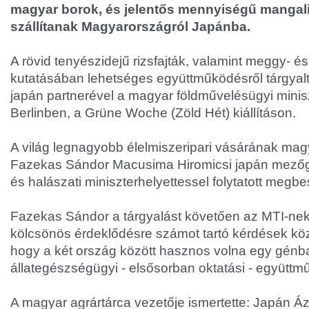
magyar borok, és jelentős mennyiségű mangali
szállítanak Magyarországról Japánba.
A rövid tenyészidejű rizsfajták, valamint meggy- é
kutatásában lehetséges együttműködésről tárgyal
japán partnerével a magyar földművelésügyi minis
Berlinben, a Grüne Woche (Zöld Hét) kiállításon.
A világ legnagyobb élelmiszeripari vásárának ma
Fazekas Sándor Macusima Hiromicsi japán mezőg
és halászati miniszterhelyettessel folytatott megbe
Fazekas Sándor a tárgyalást követően az MTI-nek
kölcsönös érdeklődésre számot tartó kérdések közö
hogy a két ország között hasznos volna egy génb
állategészségügyi - elsősorban oktatási - együttm
A magyar agrártárca vezetője ismertette: Japán Á