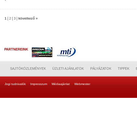
|
|
|
1
2
3
következő »
PARTNEREINK
SAJTÓKÖZLEMÉNYEK
ÜZLETI AJÁNLATOK
PÁLYÁZATOK
TIPPEK
Jogi tudnivalók
Impresszum
Médiaajánlat
Webmester