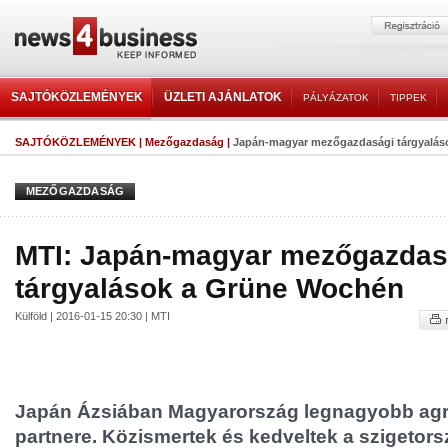
SAJTÓKÖZLEMÉNYEK
ÜZLETI AJÁNLATOK
PÁLYÁZATOK
TIPPEK
SAJTÓKÖZLEMÉNYEK
|
Mezőgazdaság
|
Japán-magyar mezőgazdasági tárgyalás
MEZŐGAZDASÁG
MTI: Japán-magyar mezőgazdas
tárgyalások a Grüne Wochén
Külföld | 2016-01-15 20:30 | MTI
Japán Ázsiában Magyarország legnagyobb agr
partnere. Közismertek és kedveltek a szigetor