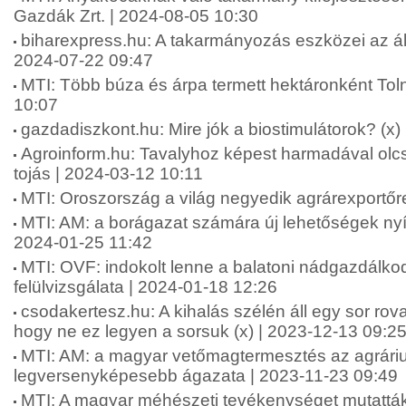
Gazdák Zrt. | 2024-08-05 10:30
biharexpress.hu: A takarmányozás eszközei az áll
2024-07-22 09:47
MTI: Több búza és árpa termett hektáronként To
10:07
gazdadiszkont.hu: Mire jók a biostimulátorok? (x)
Agroinform.hu: Tavalyhoz képest harmadával olcs
tojás | 2024-03-12 10:11
MTI: Oroszország a világ negyedik agrárexportőr
MTI: AM: a borágazat számára új lehetőségek nyí
2024-01-25 11:42
MTI: OVF: indokolt lenne a balatoni nádgazdálkod
felülvizsgálata | 2024-01-18 12:26
csodakertesz.hu: A kihalás szélén áll egy sor rova
hogy ne ez legyen a sorsuk (x) | 2023-12-13 09:2
MTI: AM: a magyar vetőmagtermesztés az agrári
legversenyképesebb ágazata | 2023-11-23 09:49
MTI: A magyar méhészeti tevékenységet mutatták