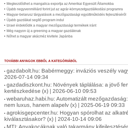
Megkezdődhet a mangalica exportja az Amerikai Egyesült Államokba
Újabb negyvenmilliárd forint jut az agrár-környezetgazdálkodási programra
Magyar-belarusz tárgyalások a mezőgazdasági együttműködés fejlesztéséről
Újabb gazdákat segítő program indul
Izrael érdeklődik a magyar mezőgazdasági termékek iránt
Még nagyon új a greening a magyar gazdáknak
Nőhet a magyar akácméz kivitele Japánba
TOVÁBBI ANYAGOK EBBŐL A KATEGÓRIÁBÓL
gazdabolt.hu: Babérmeggy: inváziós veszély vagy 
2026-07-14 09:34
gazdadiszkont.hu: Növények táplálása: a jövő fen
kertészkedése (x) | 2026-06-10 09:53
webaruhaz.habi.hu: Automatizált mezőgazdaság: 
nem luxus, hanem alapelv (x) | 2025-06-19 09:33
agrokisgepcenter.hu: Hogyan spórolhat az alkatr
kiválasztásakor? (x) | 2024-10-14 09:06
MTI: Anyakocáknak való takarmány kifejlesztésén