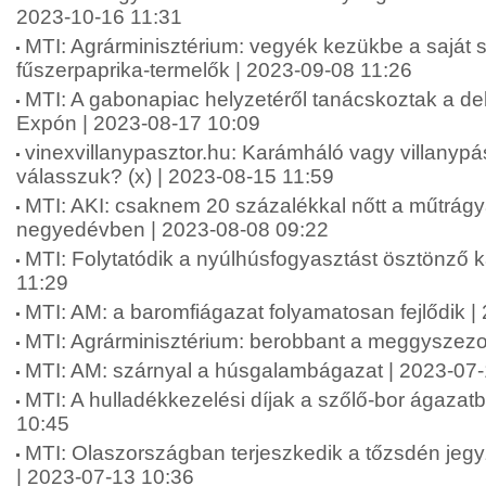
2023-10-16 11:31
MTI: Agrárminisztérium: vegyék kezükbe a saját 
fűszerpaprika-termelők | 2023-09-08 11:26
MTI: A gabonapiac helyzetéről tanácskoztak a d
Expón | 2023-08-17 10:09
vinexvillanypasztor.hu: Karámháló vagy villanypás
válasszuk? (x) | 2023-08-15 11:59
MTI: AKI: csaknem 20 százalékkal nőtt a műtrág
negyedévben | 2023-08-08 09:22
MTI: Folytatódik a nyúlhúsfogyasztást ösztönző
11:29
MTI: AM: a baromfiágazat folyamatosan fejlődik |
MTI: Agrárminisztérium: berobbant a meggyszezo
MTI: AM: szárnyal a húsgalambágazat | 2023-07
MTI: A hulladékkezelési díjak a szőlő-bor ágazat
10:45
MTI: Olaszországban terjeszkedik a tőzsdén jeg
| 2023-07-13 10:36