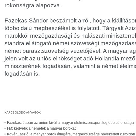
rokonságra alapozva.
Fazekas Sándor beszámolt arról, hogy a kiállításo
többoldalú megbeszélést is folytatott. Tárgyalt A
marokkói mezőgazdasági és halászati miniszterrel,
standra ellátogató német szövetségi mezőgazdaság
német parasztszövetség vezetőjével. A magyar agr
jelen volt az uniós elnökséget adó Hollandia mez
miniszterének fogadásán, valamint a német élelmi
fogadásán is.
Fazekas: Japán az unión kívül a magyar élelmiszerexport legfőbb célországa
FM: kedvelik a németek a magyar borokat
Kövér László: a magyar borok átlagára, megbecsültsége növekedett külföldön