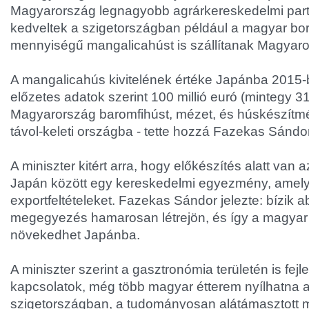
Magyarország legnagyobb agrárkereskedelmi part
kedveltek a szigetországban például a magyar bor
mennyiségű mangalicahúst is szállítanak Magyaro
A mangalicahús kivitelének értéke Japánba 2015-
előzetes adatok szerint 100 millió euró (mintegy 31 m
Magyarország baromfihúst, mézet, és húskészítmé
távol-keleti országba - tette hozzá Fazekas Sándor
A miniszter kitért arra, hogy előkészítés alatt van 
Japán között egy kereskedelmi egyezmény, amely
exportfeltételeket. Fazekas Sándor jelezte: bízik 
megegyezés hamarosan létrejön, és így a magyar a
növekedhet Japánba.
A miniszter szerint a gasztronómia területén is fejl
kapcsolatok, még több magyar étterem nyílhatna a 
szigetországban, a tudományosan alátámasztott 