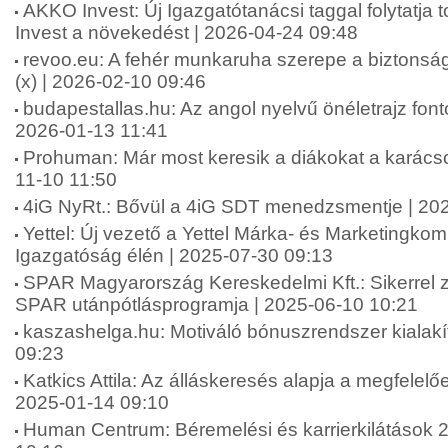
AKKO Invest: Új Igazgatótanácsi taggal folytatj
Invest a növekedést | 2026-04-24 09:48
revoo.eu: A fehér munkaruha szerepe a biztonsá
(x) | 2026-02-10 09:46
budapestallas.hu: Az angol nyelvű önéletrajz fo
2026-01-13 11:41
Prohuman: Már most keresik a diákokat a karács
11-10 11:50
4iG NyRt.: Bővül a 4iG SDT menedzsmentje | 20
Yettel: Új vezető a Yettel Márka- és Marketingko
Igazgatóság élén | 2025-07-30 09:13
SPAR Magyarország Kereskedelmi Kft.: Sikerrel zár
SPAR utánpótlásprogramja | 2025-06-10 10:21
kaszashelga.hu: Motiváló bónuszrendszer kialakí
09:23
Katkics Attila: Az álláskeresés alapja a megfelelőe
2025-01-14 09:10
Human Centrum: Béremelési és karrierkilátások 