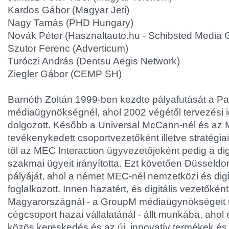
Kardos Gábor (Magyar Jeti)
Nagy Tamás (PHD Hungary)
Novák Péter (Hasznaltauto.hu - Schibsted Media 
Szutor Ferenc (Adverticum)
Turóczi András (Dentsu Aegis Network)
Ziegler Gábor (CEMP SH)
Barnóth Zoltán 1999-ben kezdte pályafutását a 
médiaügynökségnél, ahol 2002 végétől tervezési 
dolgozott. Később a Universal McCann-nél és az 
tevékenykedett csoportvezetőként illetve stratégia
től az MEC Interaction ügyvezetőjeként pedig a digi
szakmai ügyeit irányította. Ezt követően Düsseldor
pályáját, ahol a német MEC-nél nemzetközi és dig
foglalkozott. Innen hazatért, és digitális vezetőké
Magyarországnál - a GroupM médiaügynökségeit 
cégcsoport hazai vállalatánál - állt munkába, ahol
közös kereskedés és az új, innovatív termékek és