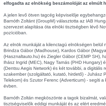
elfogadta az elnökség beszámolóját az elmúlt h
A jelen levő ötven tagcég képviselője egybehang
Barnóth Zoltánt (GroupM) választotta az IAB Hung
szervezet alapítása óta elnöki tisztségben lévő Nov
pozícióban.
Az elnök munkáját a kilenctagú elnökségen belül n
Brindza Gábor (Madhouse), Kardos Gábor (Magyar
(Hasznaltauto.hu) és Ziegler Gábor (CEMP SH), h
Ihász Ingrid (MEC), Nagy Tamás (PHD Hungary) é
(Dentsu Aegis Network) és két további, a digitális 
szakember (szolgáltató, kutató, hirdető) - Juhász 
Telekom) és Szutor Ferenc (Adverticum) - segíti 
évben.
Barnóth Zoltán megköszönte a tagok bizalmát, va
tisztségviselők eddigi munkáját és az elért eredm