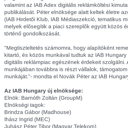
valamint az IAB Adex digitális reklámköltési kimu
publikálását. Péter elnöksége alatt keltek életre 
(IAB Hirdetői Klub, IAB Médiaszekció, tematikus 
melyek elősegítik a piaci szereplők együtt közös
történő gondolkozását.
"Megtiszteltetés számomra, hogy alapítóként re
kitartó, és közös munkával tudtuk az IAB Hungary 
digitális reklámpiac egészének érdekeit szolgálni.
munkájában továbbra is részt vállalok, támogatom
munkáját."- mondta el Novák Péter az IAB Hungar
Az IAB Hungary új elnöksége:
Elnök: Barnóth Zoltán (GroupM)
Elnökségi tagok:
Brindza Gábor (Madhouse)
Ihász Ingrid (MEC)
Juhász Péter Tibor (Magyar Telekom)