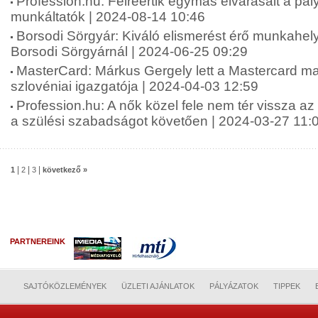
Profession.hu: Félreértik egymás elvárásait a pá
munkáltatók | 2024-08-14 10:46
Borsodi Sörgyár: Kiváló elismerést érő munkahely
Borsodi Sörgyárnál | 2024-06-25 09:29
MasterCard: Márkus Gergely lett a Mastercard m
szlovéniai igazgatója | 2024-04-03 12:59
Profession.hu: A nők közel fele nem tér vissza a
a szülési szabadságot követően | 2024-03-27 11:
|
|
|
1
2
3
következő »
PARTNEREINK
SAJTÓKÖZLEMÉNYEK
ÜZLETI AJÁNLATOK
PÁLYÁZATOK
TIPPEK