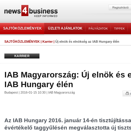
SAJTÓKÖZLEMÉNYEK
ÜZLETI AJÁNLATOK
PÁLYÁZATOK
TIPPEK
SAJTÓKÖZLEMÉNYEK
|
Karrier
|
Új elnök és elnökség az IAB Hungary élén
KARRIER
IAB Magyarország: Új elnök és 
IAB Hungary élén
Budapest | 2016-01-15 10:30 | IAB Magyarország
Az IAB Hungary 2016. január 14-én tisztújításs
évértékelő taggyűlésén megválasztotta új tiszts