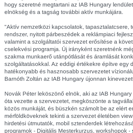
hogy szeretné megtartani az IAB Hungary lendületé
elnökség és a tagság további aktív munkájára.
"Aktív nemzetközi kapcsolatok, tapasztalatcsere, t
rendszer, nyitott párbeszédek a reklámpiaci fejle
valamint a szolgáltatói szervezet erősítése a köv
cselekvési programja. Új irányként szeretnénk még
szakma munkaerő utánpótlását és áramlását konk
szolgáltatásokkal. Az eddigi értékekre építve egy
hatékonyabb és hasznosabb szervezetet vízionálun
Barnóth Zoltán az IAB Hungary újonnan kinevezett
Novák Péter leköszönő elnök, aki az IAB Hungary
óta vezette a szervezetet, megköszönte a tagválla
közös munkáját, és büszkén számolt be az elért 
mérföldköveknek tekinti a szervezet életében viewa
hirdetési útmutatók, mobil sztenderdek létrehozásá
programok - Digitális Mesterkurzus, workshopok - 