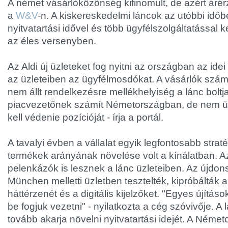
A német vásárlóközönség kifinomult, de azért árér
a
W&V
-n. A kiskereskedelmi láncok az utóbbi idő
nyitvatartási idővel és több ügyfélszolgáltatással 
az éles versenyben.
Az Aldi új üzleteket fog nyitni az országban az ide
az üzleteiben az ügyfélmosdókat. A vásárlók szá
nem állt rendelkezésre mellékhelyiség a lánc bolt
piacvezetőnek számít Németországban, de nem ül
kell védenie pozícióját - írja a portál.
A tavalyi évben a vállalat egyik legfontosabb strat
termékek arányának növelése volt a kínálatban. Az
pelenkázók is lesznek a lánc üzleteiben. Az újdon
München melletti üzletben tesztelték, kipróbálták 
háttérzenét és a digitális kijelzőket. "Egyes újításo
be fogjuk vezetni" - nyilatkozta a cég szóvivője. A l
tovább akarja növelni nyitvatartási idejét. A Né