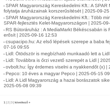
SPAR Magyarország Kereskedelmi Kft.: A SPAR
folytatja áruházainak korszerűsítését | 2025-09-25
SPAR Magyarország Kereskedelmi Kft.: Több mint 2
SPAR-fejlesztés Kelet-Magyarországon | 2025-09
RS Bútoráruház : A MediaMarkt Békéscsabán is 
erősít | 2025-09-16 12:53
csupacipo.hu: Az első lépések szerepe a baba fej
07-16 09:55
Lidl: Ötödször is megbízható munkaadó lett a Lid
Lidl: Továbbra is őrzi vezető szerepét a Lidl | 20
ovbolt.hu: Így érdemes viselni a nyakkendőt (x) 
Pepco: 10 éves a magyar Pepco | 2025-05-15 09
Lidl: A Lidl Magyarország a hazai borászatok siker
2025-05-08 09:39
|
|
|
1
2
3
következő »