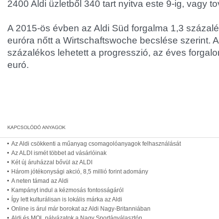
2400 Aldi üzletből 340 tart nyitva este 9-ig, vagy t
A 2015-ös évben az Aldi Süd forgalma 1,3 százalék
euróra nőtt a Wirtschaftswoche becslése szerint. A
százalékos lehetett a progresszió, az éves forgalo
euró.
Az Aldi csökkenti a műanyag csomagolóanyagok felhasználását
Az ALDI ismét többet ad vásárlóinak
Két új áruházzal bővül az ALDI
Három jótékonysági akció, 8,5 millió forint adomány
A neten támad az Aldi
Kampányt indul a kézmosás fontosságáról
Így lett kulturálisan is lokális márka az Aldi
Online is árul már borokat az Aldi Nagy-Britanniában
Aldi és MOL pályázatok a Nagy Sportágválasztón