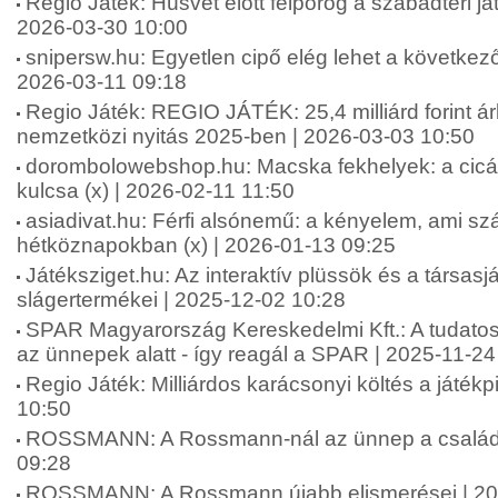
Regio Játék: Húsvét előtt felpörög a szabadtéri ját
2026-03-30 10:00
snipersw.hu: Egyetlen cipő elég lehet a következő
2026-03-11 09:18
Regio Játék: REGIO JÁTÉK: 25,4 milliárd forint á
nemzetközi nyitás 2025-ben | 2026-03-03 10:50
dorombolowebshop.hu: Macska fekhelyek: a cic
kulcsa (x) | 2026-02-11 11:50
asiadivat.hu: Férfi alsónemű: a kényelem, ami sz
hétköznapokban (x) | 2026-01-13 09:25
Játéksziget.hu: Az interaktív plüssök és a társas
slágertermékei | 2025-12-02 10:28
SPAR Magyarország Kereskedelmi Kft.: A tudatos
az ünnepek alatt - így reagál a SPAR | 2025-11-24
Regio Játék: Milliárdos karácsonyi költés a játék
10:50
ROSSMANN: A Rossmann-nál az ünnep a családró
09:28
ROSSMANN: A Rossmann újabb elismerései | 20