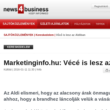
SAJTÓKÖZLEMÉNYEK
ÜZLETI AJÁNLATOK
PÁLYÁZATOK
TIPPEK
SAJTÓKÖZLEMÉNYEK
|
Kereskedelem
|
Vécé is lesz az Aldiban
KERESKEDELEM
Marketinginfo.hu: Vécé is lesz a
Külföld | 2016-01-11 11:30 | N4b
Az Aldi elismeri, hogy az alacsony árak önma
ahhoz, hogy a brandhez láncolják velük a vásár