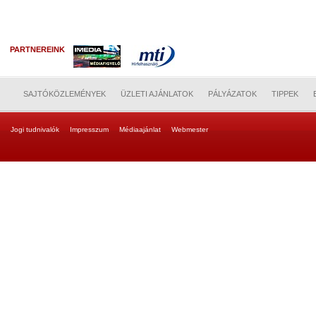
PARTNEREINK
SAJTÓKÖZLEMÉNYEK
ÜZLETI AJÁNLATOK
PÁLYÁZATOK
TIPPEK
Jogi tudnivalók
Impresszum
Médiaajánlat
Webmester