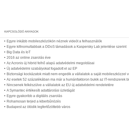
Egyre inkább mobileszközökön néznek videót a felhasználók
Egyre kifinomultabbak a DDoS támadások a Kaspersky Lab jelentése szerint
Big Data és IoT
2016 az online zsarolás éve
Az Acronis új hibrid felhő alapú adatvédelmi megoldásai
Új adatvédelmi szabályokat fogadott el az EP
Biztonsági kockázatok miatt nem engedik a vállalatok a saját mobileszközzel 
Az esetek 52 százalékában ma már a humánfaktoron bukik az IT-rendszerek b
Nincsenek felkészülve a vállalatok az EU új adatvédelmi rendeletére
A Symantec értékesíti adattárolási üzletágát
Egyre gyakoribb a digitális zsarolás
Rohamosan terjed a kiberbűnözés
Budapest az ötödik legfertőzöttebb város