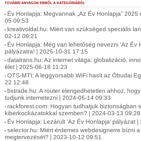
TOVÁBBI ANYAGOK EBBŐL A KATEGÓRIÁBÓL
Év Honlapja: Megvannak „Az Év Honlapja” 2025 díj
05 09:53
kreativoldal.hu: Miért van szükséged speciális lan
02-12 09:21
Év Honlapja: Még van lehetőség nevezni ’Az Év 
pályázatra! | 2025-10-31 17:15
datatrans.hu: Az internet világa: globalizáció, in
élet | 2025-06-18 11:23
OTS-MTI: A leggyorsabb WiFi hasít az Óbudai E
22 12:48
bstrade.hu: A router elengedhetetlen ahhoz, ho
tudjunk internetezni | 2024-05-14 09:33
rackforest.com: Hogyan tudhatjuk biztonságban 
kiberkockázatokkal szemben? | 2024-03-13 09:28
Év Honlapja: Lezárult ’Az Év Honlapja’ pályázat 
selector.hu: Miért érdemes webdesignerre bízni 
megtervezését? | 2023-10-12 09:51