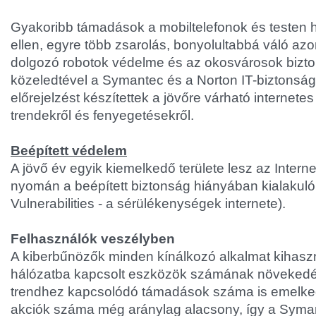
Gyakoribb támadások a mobiltelefonok és testen
ellen, egyre több zsarolás, bonyolultabbá váló azo
dolgozó robotok védelme és az okosvárosok bizt
közeledtével a Symantec és a Norton IT-biztonsági
előrejelzést készítettek a jövőre várható internetes
trendekről és fenyegetésekről.
Beépített védelem
A jövő év egyik kiemelkedő területe lesz az Interne
nyomán a beépített biztonság hiányában kialakuló 
Vulnerabilities - a sérülékenységek internete).
Felhasználók veszélyben
A kiberbűnözők minden kínálkozó alkalmat kihaszn
hálózatba kapcsolt eszközök számának növekedé
trendhez kapcsolódó támadások száma is emelked
akciók száma még aránylag alacsony, így a Sym