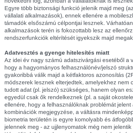
növekedni fog, azonban a vállalatoknak is lesznek
Egyre több biztonsági funkció jelenik majd meg (a
vállalati alkalmazások), ennek ellenére a mobiles
támadók elsőszámú célpontjai lesznek. Várhatóan 
alkalmazások terén is fokozottabb lesz az ellenőr
rendszerfunkciók eltérítését igyekszik majd megak
Adatvesztés a gyenge hitelesítés miatt
Az idei év nagy számú adatszivárgási esetéből a vá
hogy a hagyományos felhasználónév/jelszó strukt
gyakoribbá válik majd a kétfaktoros azonosítás (2
módszerek lesznek elterjedtek, amelyekhez nem cs
tudott adat (pl. jelszó) szükséges, hanem olyan es
egyedül csak ők rendelkeznek (pl. a saját okostel
ellenére, hogy a felhasználóknak problémát jelent 
kombinációk megjegyzése, a váltásra mindenképp
biometria területén is egyre komolyabb és átfogó
jelennek meg - az ujjlenyomatok még nem jelentik 