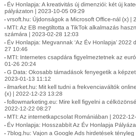
Év Honlapja: A kreativitás új dimenziói: két új kat
pályázaton | 2023-10-05 09:29
vrsoft.hu: Újdonságok a Microsoft Office-nál (x) 
MTI: Az EB megtiltotta a TikTok alkalmazás hasz
számára | 2023-02-28 12:03
Év Honlapja: Megvannak ‘Az Év Honlapja’ 2022 díj
27 10:46
MTI: Internetes csapdára figyelmeztetnek az eur
01-26 20:24
G Data: Okosabb támadások fenyegetik a képzetl
2023-01-13 11:12
ilmarket.hu: Mit kell tudni a frekvenciaváltók onl
(x) | 2022-12-23 13:28
followmarketing.eu: Mire kell figyelni a célközönsé
2022-12-22 08:27
MTI: Az internetkapcsolat Romániában | 2022-12
Év Honlapja: Hosszabbít Az Év Honlapja Pályáza
7blog.hu: Vajon a Google Ads hirdetések tényle