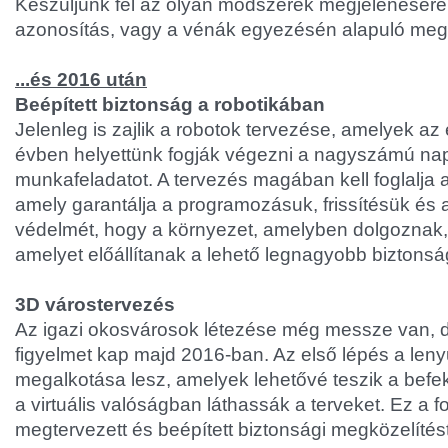
Készüljünk fel az olyan módszerek megjelenésére
azonosítás, vagy a vénák egyezésén alapuló meg
...és 2016 után
Beépített biztonság a robotikában
Jelenleg is zajlik a robotok tervezése, amelyek az
évben helyettünk fogják végezni a nagyszámú napi
munkafeladatot. A tervezés magában kell foglalja a
amely garantálja a programozásuk, frissítésük és
védelmét, hogy a környezet, amelyben dolgoznak, i
amelyet előállítanak a lehető legnagyobb biztons
3D várostervezés
Az igazi okosvárosok létezése még messze van, 
figyelmet kap majd 2016-ban. Az első lépés a le
megalkotása lesz, amelyek lehetővé teszik a befe
a virtuális valóságban láthassák a terveket. Ez a f
megtervezett és beépített biztonsági megközelítést