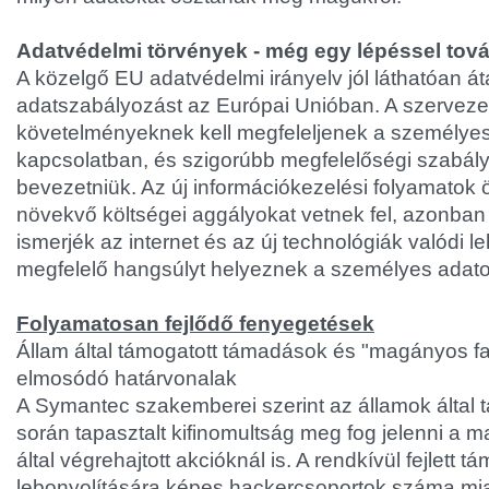
Adatvédelmi törvények - még egy lépéssel tov
A közelgő EU adatvédelmi irányelv jól láthatóan át
adatszabályozást az Európai Unióban. A szerveze
követelményeknek kell megfeleljenek a személyes
kapcsolatban, és szigorúbb megfelelőségi szabály
bevezetniük. Az új információkezelési folyamatok 
növekvő költségei aggályokat vetnek fel, azonban 
ismerjék az internet és az új technológiák valódi 
megfelelő hangsúlyt helyeznek a személyes adat
Folyamatosan fejlődő fenyegetések
Állam által támogatott támadások és "magányos fa
elmosódó határvonalak
A Symantec szakemberei szerint az államok által
során tapasztalt kifinomultság meg fog jelenni a 
által végrehajtott akcióknál is. A rendkívül fejlett 
lebonyolítására képes hackercsoportok száma mi