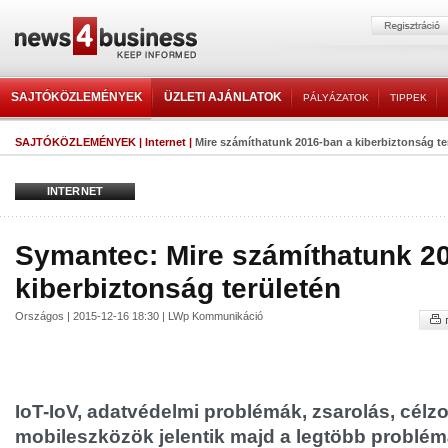
SAJTÓKÖZLEMÉNYEK
ÜZLETI AJÁNLATOK
PÁLYÁZATOK
TIPPEK
SAJTÓKÖZLEMÉNYEK
|
Internet
|
Mire számíthatunk 2016-ban a kiberbiztonság te
INTERNET
Symantec: Mire számíthatunk 2
kiberbiztonság területén
Országos | 2015-12-16 18:30 | LWp Kommunikáció
IoT-IoV, adatvédelmi problémák, zsarolás, célz
mobileszközök jelentik majd a legtöbb problémá