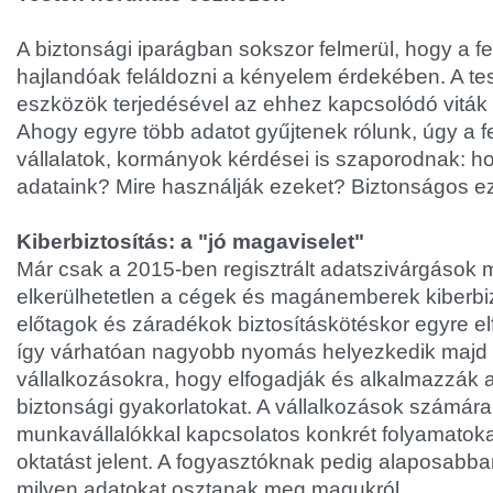
A biztonsági iparágban sokszor felmerül, hogy a f
hajlandóak feláldozni a kényelem érdekében. A te
eszközök terjedésével az ehhez kapcsolódó viták i
Ahogy egyre több adatot gyűjtenek rólunk, úgy a f
vállalatok, kormányok kérdései is szaporodnak: h
adataink? Mire használják ezeket? Biztonságos e
Kiberbiztosítás: a "jó magaviselet"
Már csak a 2015-ben regisztrált adatszivárgások 
elkerülhetetlen a cégek és magánemberek kiberbizt
előtagok és záradékok biztosításkötéskor egyre e
így várhatóan nagyobb nyomás helyezkedik majd 
vállalkozásokra, hogy elfogadják és alkalmazzák
biztonsági gyakorlatokat. A vállalkozások számára
munkavállalókkal kapcsolatos konkrét folyamatok
oktatást jelent. A fogyasztóknak pedig alaposabban
milyen adatokat osztanak meg magukról.