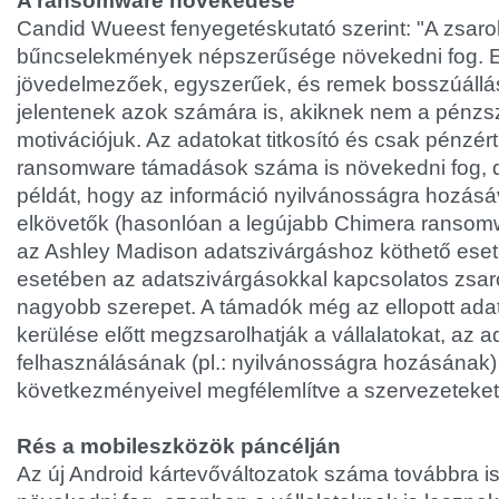
A ransomware növekedése
Candid Wueest fenyegetéskutató szerint: "A zsaro
bűncselekmények népszerűsége növekedni fog. Ez
jövedelmezőek, egyszerűek, és remek bosszúállás
jelentenek azok számára is, akiknek nem a pénzs
motivációjuk. Az adatokat titkosító és csak pénzér
ransomware támadások száma is növekedni fog, de 
példát, hogy az információ nyilvánosságra hozásá
elkövetők (hasonlóan a legújabb Chimera ransom
az Ashley Madison adatszivárgáshoz köthető esete
esetében az adatszivárgásokkal kapcsolatos zsa
nagyobb szerepet. A támadók még az ellopott ada
kerülése előtt megzsarolhatják a vállalatokat, az a
felhasználásának (pl.: nyilvánosságra hozásának)
következményeivel megfélemlítve a szervezeteket
Rés a mobileszközök páncélján
Az új Android kártevőváltozatok száma továbbra is