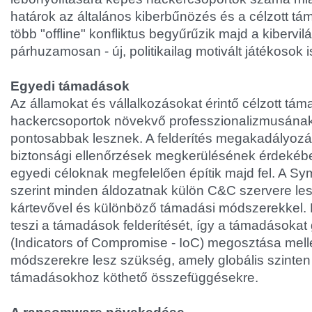
határok az általános kiberbűnözés és a célzott tá
több "offline" konfliktus begyűrűzik majd a kibervilá
párhuzamosan - új, politikailag motivált játékosok 
Egyedi támadások
Az államokat és vállalkozásokat érintő célzott tá
hackercsoportok növekvő professzionalizmusán
pontosabbak lesznek. A felderítés megakadályoz
biztonsági ellenőrzések megkerülésének érdekéb
egyedi céloknak megfelelően építik majd fel. A Sy
szerint minden áldozatnak külön C&C szervere lesz
kártevővel és különböző támadási módszerekkel.
teszi a támadások felderítését, így a támadásokat
(Indicators of Compromise - IoC) megosztása mellet
módszerekre lesz szükség, amely globális szinten v
támadásokhoz köthető összefüggésekre.