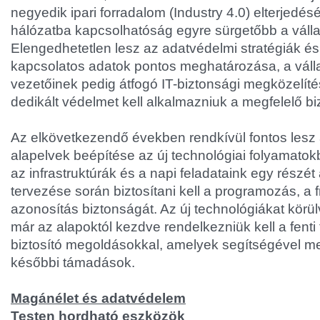
negyedik ipari forradalom (Industry 4.0) elterjedé
hálózatba kapcsolhatóság egyre sürgetőbb a váll
Elengedhetetlen lesz az adatvédelmi stratégiák é
kapcsolatos adatok pontos meghatározása, a válla
vezetőinek pedig átfogó IT-biztonsági megközelíté
dedikált védelmet kell alkalmazniuk a megfelelő b
Az elkövetkezendő években rendkívül fontos lesz 
alapelvek beépítése az új technológiai folyamato
az infrastruktúrák és a napi feladataink egy részét
tervezése során biztosítani kell a programozás, a f
azonosítás biztonságát. Az új technológiákat kör
már az alapoktól kezdve rendelkezniük kell a fenti
biztosító megoldásokkal, amelyek segítségével 
későbbi támadások.
Magánélet és adatvédelem
Testen hordható eszközök