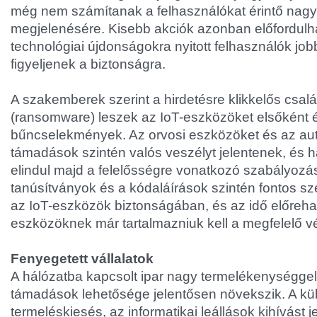
még nem számítanak a felhasználókat érintő na
megjelenésére. Kisebb akciók azonban előfordulh
technológiai újdonságokra nyitott felhasználók job
figyeljenek a biztonságra.
A szakemberek szerint a hirdetésre klikkelős csal
(ransomware) leszek az IoT-eszközöket elsőként é
bűncselekmények. Az orvosi eszközöket és az au
támadások szintén valós veszélyt jelentenek, és 
elindul majd a felelősségre vonatkozó szabályozás
tanúsítványok és a kódaláírások szintén fontos s
az IoT-eszközök biztonságában, és az idő előrehal
eszközöknek már tartalmazniuk kell a megfelelő 
Fenyegetett vállalatok
A hálózatba kapcsolt ipar nagy termelékenységgel
támadások lehetősége jelentősen növekszik. A kü
termeléskiesés, az informatikai leállások kihívást 