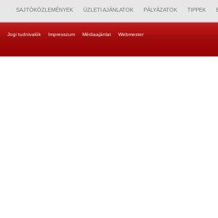
SAJTÓKÖZLEMÉNYEK
ÜZLETI AJÁNLATOK
PÁLYÁZATOK
TIPPEK
Jogi tudnivalók
Impresszum
Médiaajánlat
Webmester