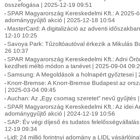
összefogása | 2025-12-19 09:51
SPAR Magyarország Kereskedelmi Kft.: A 2025-ö
adománygyűjtő akció | 2025-12-18 10:54
MasterCard: A digitalizáció az adventi időszakba
12-10 10:25
Savoya Park: Tűzoltóautóval érkezik a Mikulás B
26 10:37
SPAR Magyarország Kereskedelmi Kft.: Adni Ör
kezdheti méltó módon a tanévet | 2025-09-04 09:
Samsung: A Megoldások a holnapért győztesei |
Knorr-Bremse: A Knorr-Bremse Budapest az orsz
| 2025-03-04 09:45
Auchan: Az „Egy csomag szeretet” nevű gyűjtés 
SPAR Magyarország Kereskedelmi Kft.: Az idei A
adománygyűjtő akció | 2024-12-19 10:56
SAP: Év végi díjeső és tudatos felelősségvállalá
12-19 09:34
Lidl: 24 millió forintnyi adomány a LIDL vásárlói