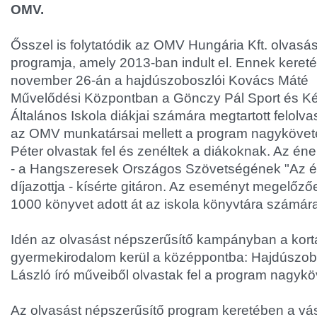
OMV.
Ősszel is folytatódik az OMV Hungária Kft. olvasá
programja, amely 2013-ban indult el. Ennek kereté
november 26-án a hajdúszoboszlói Kovács Máté
Művelődési Központban a Gönczy Pál Sport és Két
Általános Iskola diákjai számára megtartott felolv
az OMV munkatársai mellett a program nagykövete
Péter olvastak fel és zenéltek a diákoknak. Az én
- a Hangszeresek Országos Szövetségének "Az év 
díjazottja - kísérte gitáron. Az eseményt megelő
1000 könyvet adott át az iskola könyvtára számár
Idén az olvasást népszerűsítő kampányban a kor
gyermekirodalom kerül a középpontba: Hajdúszob
László író műveiből olvastak fel a program nagykö
Az olvasást népszerűsítő program keretében a vásá