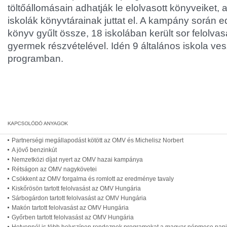
töltőállomásain adhatják le elolvasott könyveiket
iskolák könyvtárainak juttat el. A kampány során e
könyv gyűlt össze, 18 iskolában került sor felolv
gyermek részvételével. Idén 9 általános iskola ve
programban.
Partnerségi megállapodást kötött az OMV és Michelisz Norbert
A jövő benzinkút
Nemzetközi díjat nyert az OMV hazai kampánya
Rétságon az OMV nagykövetei
Csökkent az OMV forgalma és romlott az eredménye tavaly
Kiskőrösön tartott felolvasást az OMV Hungária
Sárbogárdon tartott felolvasást az OMV Hungária
Makón tartott felolvasást az OMV Hungária
Győrben tartott felolvasást az OMV Hungária