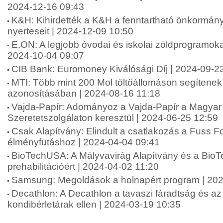
2024-12-16 09:43
K&H: Kihirdették a K&H a fenntartható önkormány
nyerteseit | 2024-12-09 10:50
E.ON: A legjobb óvodai és iskolai zöldprogramoka
2024-10-04 09:07
CIB Bank: Euromoney Kiválósági Díj | 2024-09-2
MTI: Több mint 200 Mol töltőállomáson segítenek 
azonosításában | 2024-08-16 11:18
Vajda-Papír: Adományoz a Vajda-Papír a Magyar 
Szeretetszolgálaton keresztül | 2024-06-25 12:59
Csak Alapítvány: Elindult a csatlakozás a Fuss 
élményfutáshoz | 2024-04-04 09:41
BioTechUSA: A Mályvavirág Alapítvány és a Bio
prehabilitációért | 2024-04-02 11:20
Samsung: Megoldások a holnapért program | 202
Decathlon: A Decathlon a tavaszi fáradtság és a
kondibérletárak ellen | 2024-03-19 10:35