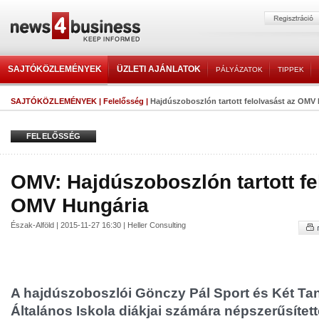
SAJTÓKÖZLEMÉNYEK
ÜZLETI AJÁNLATOK
PÁLYÁZATOK
TIPPEK
SAJTÓKÖZLEMÉNYEK
|
Felelősség
|
Hajdúszoboszlón tartott felolvasást az OMV
FELELŐSSÉG
OMV: Hajdúszoboszlón tartott fe
OMV Hungária
Észak-Alföld | 2015-11-27 16:30 | Heller Consulting
A hajdúszoboszlói Gönczy Pál Sport és Két Tan
Általános Iskola diákjai számára népszerűsített