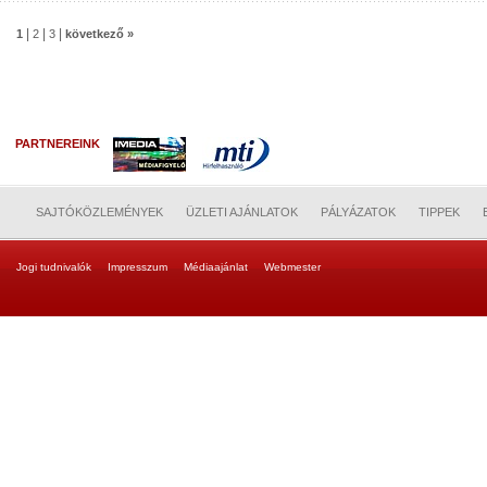
|
|
|
1
2
3
következő »
PARTNEREINK
SAJTÓKÖZLEMÉNYEK
ÜZLETI AJÁNLATOK
PÁLYÁZATOK
TIPPEK
Jogi tudnivalók
Impresszum
Médiaajánlat
Webmester