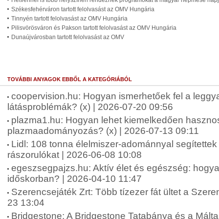
Hetvennél is több helyszínen rendeznek programokat a magyar népmese nap
Székesfehérváron tartott felolvasást az OMV Hungária
Tinnyén tartott felolvasást az OMV Hungária
Pilisvörösváron és Pakson tartott felolvasást az OMV Hungária
Dunaújvárosban tartott felolvasást az OMV
TOVÁBBI ANYAGOK EBBŐL A KATEGÓRIÁBÓL
coopervision.hu: Hogyan ismerhetőek fel a leggy
látásproblémák? (x) | 2026-07-20 09:56
plazma1.hu: Hogyan lehet kiemelkedően haszno
plazmaadományozás? (x) | 2026-07-13 09:11
Lidl: 108 tonna élelmiszer-adománnyal segítettek
rászorulókat | 2026-06-08 10:08
egeszsegpajzs.hu: Aktív élet és egészség: hogya
időskorban? | 2026-04-10 11:47
Szerencsejáték Zrt: Több tízezer fát ültet a Szere
23 13:04
Bridgestone: A Bridgestone Tatabánya és a Máltai