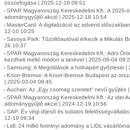
összefogása | 2025-12-19 09:51
SPAR Magyarország Kereskedelmi Kft.: A 2025-ö
adománygyűjtő akció | 2025-12-18 10:54
MasterCard: A digitalizáció az adventi időszakba
12-10 10:25
Savoya Park: Tűzoltóautóval érkezik a Mikulás B
26 10:37
SPAR Magyarország Kereskedelmi Kft.: Adni Ör
kezdheti méltó módon a tanévet | 2025-09-04 09:
Samsung: A Megoldások a holnapért győztesei |
Knorr-Bremse: A Knorr-Bremse Budapest az orsz
| 2025-03-04 09:45
Auchan: Az „Egy csomag szeretet” nevű gyűjtés 
SPAR Magyarország Kereskedelmi Kft.: Az idei A
adománygyűjtő akció | 2024-12-19 10:56
SAP: Év végi díjeső és tudatos felelősségvállalá
12-19 09:34
Lidl: 24 millió forintnyi adomány a LIDL vásárlói