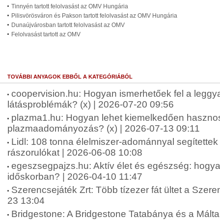
Tinnyén tartott felolvasást az OMV Hungária
Pilisvörösváron és Pakson tartott felolvasást az OMV Hungária
Dunaújvárosban tartott felolvasást az OMV
Felolvasást tartott az OMV
TOVÁBBI ANYAGOK EBBŐL A KATEGÓRIÁBÓL
coopervision.hu: Hogyan ismerhetőek fel a leggy
látásproblémák? (x) | 2026-07-20 09:56
plazma1.hu: Hogyan lehet kiemelkedően haszno
plazmaadományozás? (x) | 2026-07-13 09:11
Lidl: 108 tonna élelmiszer-adománnyal segítettek
rászorulókat | 2026-06-08 10:08
egeszsegpajzs.hu: Aktív élet és egészség: hogya
időskorban? | 2026-04-10 11:47
Szerencsejáték Zrt: Több tízezer fát ültet a Szere
23 13:04
Bridgestone: A Bridgestone Tatabánya és a Máltai