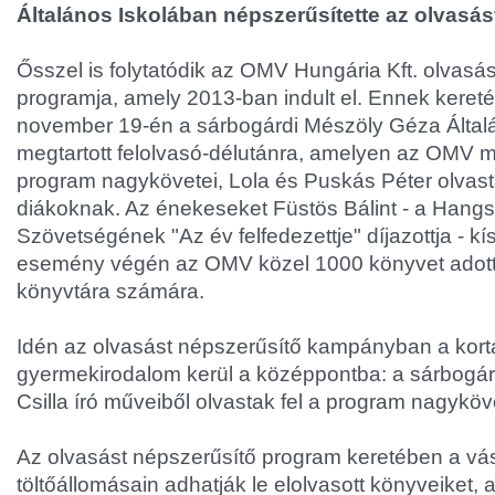
Általános Iskolában népszerűsítette az olvasá
Ősszel is folytatódik az OMV Hungária Kft. olvasá
programja, amely 2013-ban indult el. Ennek kereté
november 19-én a sárbogárdi Mészöly Géza Által
megtartott felolvasó-délutánra, amelyen az OMV m
program nagykövetei, Lola és Puskás Péter olvasta
diákoknak. Az énekeseket Füstös Bálint - a Han
Szövetségének "Az év felfedezettje" díjazottja - kís
esemény végén az OMV közel 1000 könyvet adott 
könyvtára számára.
Idén az olvasást népszerűsítő kampányban a kor
gyermekirodalom kerül a középpontba: a sárbogár
Csilla író műveiből olvastak fel a program nagyköv
Az olvasást népszerűsítő program keretében a vásá
töltőállomásain adhatják le elolvasott könyveiket