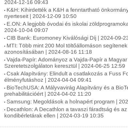
2024-12-16 09:43
K&H: Kihirdették a K&H a fenntartható önkormány
nyerteseit | 2024-12-09 10:50
E.ON: A legjobb óvodai és iskolai zöldprogramoka
2024-10-04 09:07
CIB Bank: Euromoney Kiválósági Díj | 2024-09-2
MTI: Több mint 200 Mol töltőállomáson segítenek 
azonosításában | 2024-08-16 11:18
Vajda-Papír: Adományoz a Vajda-Papír a Magyar 
Szeretetszolgálaton keresztül | 2024-06-25 12:59
Csak Alapítvány: Elindult a csatlakozás a Fuss 
élményfutáshoz | 2024-04-04 09:41
BioTechUSA: A Mályvavirág Alapítvány és a Bio
prehabilitációért | 2024-04-02 11:20
Samsung: Megoldások a holnapért program | 202
Decathlon: A Decathlon a tavaszi fáradtság és a
kondibérletárak ellen | 2024-03-19 10:35