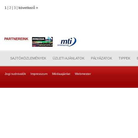
|
|
|
1
2
3
következő »
PARTNEREINK
SAJTÓKÖZLEMÉNYEK
ÜZLETI AJÁNLATOK
PÁLYÁZATOK
TIPPEK
Jogi tudnivalók
Impresszum
Médiaajánlat
Webmester