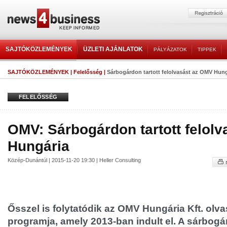
SAJTÓKÖZLEMÉNYEK
ÜZLETI AJÁNLATOK
PÁLYÁZATOK
TIPPEK
SAJTÓKÖZLEMÉNYEK
|
Felelősség
|
Sárbogárdon tartott felolvasást az OMV Hung
FELELŐSSÉG
OMV: Sárbogárdon tartott felol
Hungária
Közép-Dunántúl | 2015-11-20 19:30 | Heller Consulting
Ősszel is folytatódik az OMV Hungária Kft. olv
programja, amely 2013-ban indult el. A sárbog