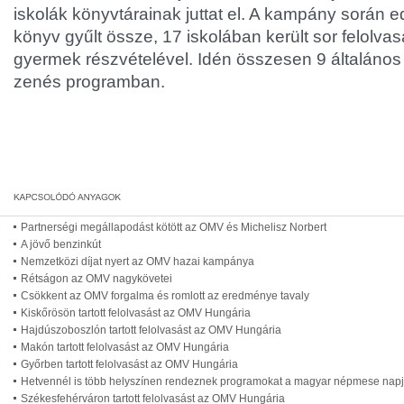
iskolák könyvtárainak juttat el. A kampány során e
könyv gyűlt össze, 17 iskolában került sor felolv
gyermek részvételével. Idén összesen 9 általános 
zenés programban.
Partnerségi megállapodást kötött az OMV és Michelisz Norbert
A jövő benzinkút
Nemzetközi díjat nyert az OMV hazai kampánya
Rétságon az OMV nagykövetei
Csökkent az OMV forgalma és romlott az eredménye tavaly
Kiskőrösön tartott felolvasást az OMV Hungária
Hajdúszoboszlón tartott felolvasást az OMV Hungária
Makón tartott felolvasást az OMV Hungária
Győrben tartott felolvasást az OMV Hungária
Hetvennél is több helyszínen rendeznek programokat a magyar népmese nap
Székesfehérváron tartott felolvasást az OMV Hungária