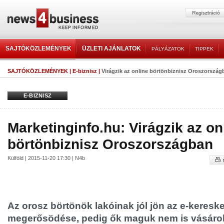
SAJTÓKÖZLEMÉNYEK
ÜZLETI AJÁNLATOK
PÁLYÁZATOK
TIPPEK
SAJTÓKÖZLEMÉNYEK
|
E-biznisz
|
Virágzik az online börtönbiznisz Oroszország
E-BIZNISZ
Marketinginfo.hu: Virágzik az on
börtönbiznisz Oroszországban
Külföld | 2015-11-20 17:30 | N4b
Az orosz börtönök lakóinak jól jön az e-keres
megerősödése, pedig ők maguk nem is vásáro