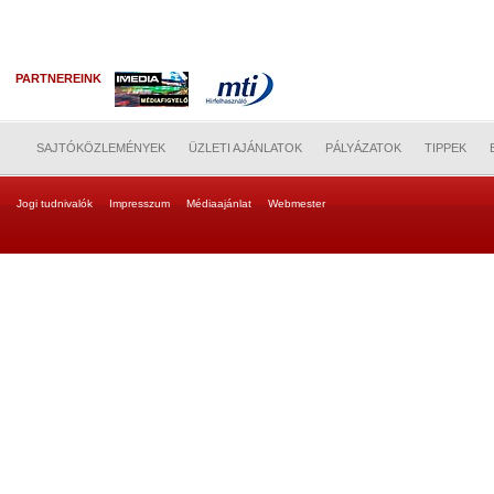
PARTNEREINK
SAJTÓKÖZLEMÉNYEK
ÜZLETI AJÁNLATOK
PÁLYÁZATOK
TIPPEK
Jogi tudnivalók
Impresszum
Médiaajánlat
Webmester