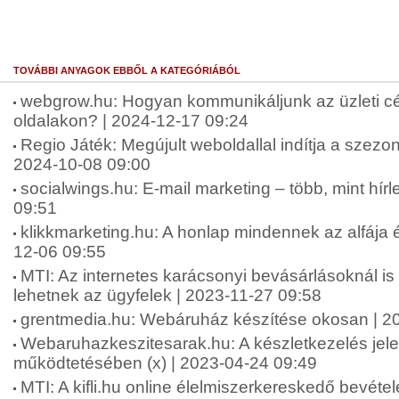
TOVÁBBI ANYAGOK EBBŐL A KATEGÓRIÁBÓL
webgrow.hu: Hogyan kommunikáljunk az üzleti c
oldalakon? | 2024-12-17 09:24
Regio Játék: Megújult weboldallal indítja a szez
2024-10-08 09:00
socialwings.hu: E-mail marketing – több, mint hírl
09:51
klikkmarketing.hu: A honlap mindennek az alfája 
12-06 09:55
MTI: Az internetes karácsonyi bevásárlásoknál is
lehetnek az ügyfelek | 2023-11-27 09:58
grentmedia.hu: Webáruház készítése okosan | 2
Webaruhazkeszitesarak.hu: A készletkezelés je
működtetésében (x) | 2023-04-24 09:49
MTI: A kifli.hu online élelmiszerkereskedő bevétele