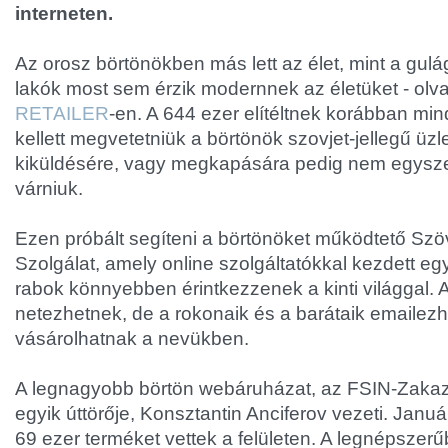
interneten.
Az orosz börtönökben más lett az élet, mint a gulá
lakók most sem érzik modernnek az életüket - olv
RETAILER
-en. A 644 ezer elítéltnek korábban mi
kellett megvetetniük a börtönök szovjet-jellegű üzl
kiküldésére, vagy megkapására pedig nem egyszer 
várniuk.
Ezen próbált segíteni a börtönöket működtető Szö
Szolgálat, amely online szolgáltatókkal kezdett eg
rabok könnyebben érintkezzenek a kinti világgal.
netezhetnek, de a rokonaik és a barátaik emailezh
vásárolhatnak a nevükben.
A legnagyobb börtön webáruházat, az FSIN-Zakazt
egyik úttörője, Konsztantin Anciferov vezeti. Janu
69 ezer terméket vettek a felületen. A legnépszer