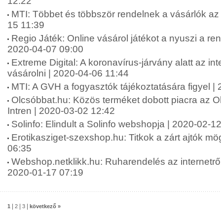
12:22
MTI: Többet és többször rendelnek a vásárlók az 
15 11:39
Regio Játék: Online vásárol játékot a nyuszi a r
2020-04-07 09:00
Extreme Digital: A koronavírus-járvány alatt az in
vásárolni | 2020-04-06 11:44
MTI: A GVH a fogyasztók tájékoztatására figyel |
Olcsóbbat.hu: Közös terméket dobott piacra az O
Intren | 2020-03-02 12:42
Solinfo: Elindult a Solinfo webshopja | 2020-02-1
Erotikasziget-szexshop.hu: Titkok a zárt ajtók mög
06:35
Webshop.netklikk.hu: Ruharendelés az internetről: 
2020-01-17 07:19
|
|
|
1
2
3
következő »