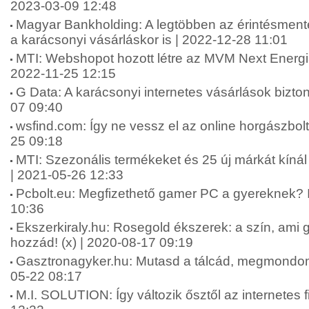
2023-03-09 12:48
Magyar Bankholding: A legtöbben az érintésmentes
a karácsonyi vásárláskor is | 2022-12-28 11:01
MTI: Webshopot hozott létre az MVM Next Energia
2022-11-25 12:15
G Data: A karácsonyi internetes vásárlások bizt
07 09:40
wsfind.com: Így ne vessz el az online horgászbolt
25 09:18
MTI: Szezonális termékeket és 25 új márkát kí
| 2021-05-26 12:33
Pcbolt.eu: Megfizethető gamer PC a gyereknek? I
10:36
Ekszerkiraly.hu: Rosegold ékszerek: a szín, ami ga
hozzád! (x) | 2020-08-17 09:19
Gasztronagyker.hu: Mutasd a tálcád, megmondom, 
05-22 08:17
M.I. SOLUTION: Így változik ősztől az internetes 