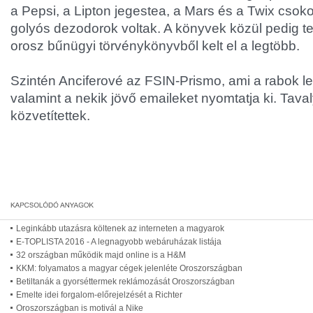
a Pepsi, a Lipton jegestea, a Mars és a Twix csoko
golyós dezodorok voltak. A könyvek közül pedig 
orosz bűnügyi törvénykönyvből kelt el a legtöbb.
Szintén Anciferové az FSIN-Prismo, ami a rabok level
valamint a nekik jövő emaileket nyomtatja ki. Taval
közvetítettek.
Leginkább utazásra költenek az interneten a magyarok
E-TOPLISTA 2016 - A legnagyobb webáruházak listája
32 országban működik majd online is a H&M
KKM: folyamatos a magyar cégek jelenléte Oroszországban
Betiltanák a gyorséttermek reklámozását Oroszországban
Emelte idei forgalom-előrejelzését a Richter
Oroszországban is motivál a Nike