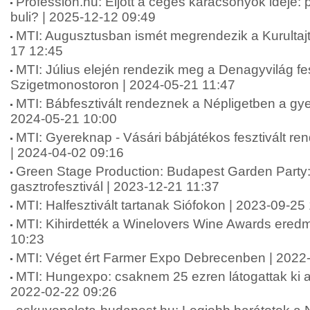
Profession.hu: Eljött a céges karácsonyok ideje:
buli? | 2025-12-12 09:49
MTI: Augusztusban ismét megrendezik a Kurultaj
17 12:45
MTI: Július elején rendezik meg a Denagyvilág fes
Szigetmonostoron | 2024-05-21 11:47
MTI: Bábfesztivált rendeznek a Népligetben a gy
2024-05-21 10:00
MTI: Gyereknap - Vásári bábjátékos fesztivált r
| 2024-04-02 09:16
Green Stage Production: Budapest Garden Party: 
gasztrofesztivál | 2023-12-21 11:37
MTI: Halfesztivált tartanak Siófokon | 2023-09-25
MTI: Kihirdették a Winelovers Wine Awards eredm
10:23
MTI: Véget ért Farmer Expo Debrecenben | 2022
MTI: Hungexpo: csaknem 25 ezren látogattak ki a 
2022-02-22 09:26