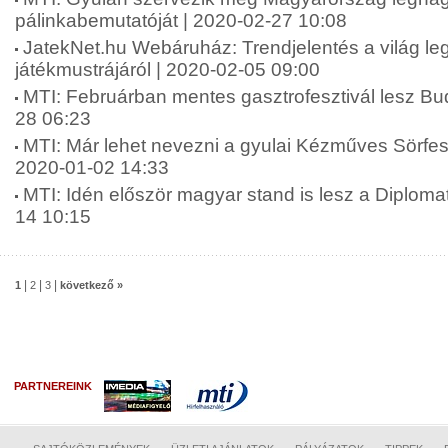
pálinkabemutatóját | 2020-02-27 10:08
JatekNet.hu Webáruház: Trendjelentés a világ l
játékmustrájáról | 2020-02-05 09:00
MTI: Februárban mentes gasztrofesztivál lesz Bu
28 06:23
MTI: Már lehet nevezni a gyulai Kézműves Sörfesz
2020-01-02 14:33
MTI: Idén először magyar stand is lesz a Diploma
14 10:15
|
|
|
1
2
3
következő »
PARTNEREINK