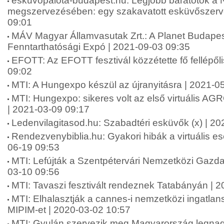
eskuvopalota-budapest.hu: Legjobb barátotok a
megszervezésében: egy szakavatott esküvőszerve
09:01
MÁV Magyar Államvasutak Zrt.: A Planet Budape
Fenntarthatósági Expó | 2021-09-03 09:35
EFOTT: Az EFOTT fesztivál közzétette fő fellépőli
09:02
MTI: A Hungexpo készül az újranyitásra | 2021-0
MTI: Hungexpo: sikeres volt az első virtuális A
| 2021-03-09 09:17
Ledenvilagitasod.hu: Szabadtéri esküvők (x) | 2
Rendezvenybiblia.hu: Gyakori hibák a virtuális 
06-19 09:53
MTI: Lefújták a Szentpétervári Nemzetközi Gazda
03-10 09:56
MTI: Tavaszi fesztivált rendeznek Tatabányán | 
MTI: Elhalasztják a cannes-i nemzetközi ingatlansz
MIPIM-et | 2020-03-02 10:57
MTI: Gyulán szervezik meg Magyarország legna