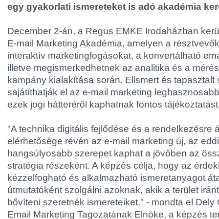
egy gyakorlati ismereteket is adó akadémia ke
December 2-án, a Regus EMKE Irodaházban kerü
E-mail Marketing Akadémia, amelyen a résztvevők e
interaktív marketingfogásokat, a konvertálható email
illetve megismerkedhetnek az analitika és a méré
kampány kialakítása során. Elismert és tapasztal
sajátíthatják el az e-mail marketing leghasznosabb
ezek jogi hátteréről kaphatnak fontos tájékoztatást
"A technika digitális fejlődése és a rendelkezésre 
elérhetősége révén az e-mail marketing új, az edd
hangsúlyosabb szerepet kaphat a jövőben az össz
stratégia részeként. A képzés célja, hogy az érd
kézzelfogható és alkalmazható ismeretanyagot át
útmutatóként szolgálni azoknak, akik a terület irá
bővíteni szeretnék ismereteiket." - mondta el Del
Email Marketing Tagozatának Elnöke, a képzés te