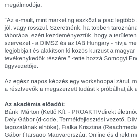
megálmodója.
"Az e-mailt, mint marketing eszközt a piac legtöbb
jól, vagy rosszul. Szeretnénk, ha többen taroznána
táborába, ezért kezdeményeztük, hogy a területen 
szervezet - a DIMSZ és az IAB Hungary - hívja m
legjobbjait és alakítson ki közös kurzust a magya
tevékenykedők részére." -tette hozzá Somogyi En
ügyvezetője.
Az egész napos képzés egy workshoppal zárul, me
a résztvevők a megszerzett tudást kipróbálhatják a
Az akadémia előadói:
Bánki Márton (Kettő Kft. - PROAKTIVdirekt életmó
Dely Gábor (d-code, Termékfejlesztési vezető, DI
tagozatának elnöke), Fialka Krisztina (Reachmed
Gábor (Tarsago Magyarország, Online és direkt ma