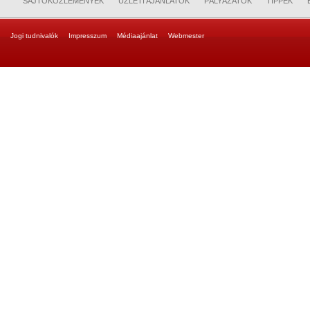
SAJTÓKÖZLEMÉNYEK
ÜZLETI AJÁNLATOK
PÁLYÁZATOK
TIPPEK
Jogi tudnivalók
Impresszum
Médiaajánlat
Webmester