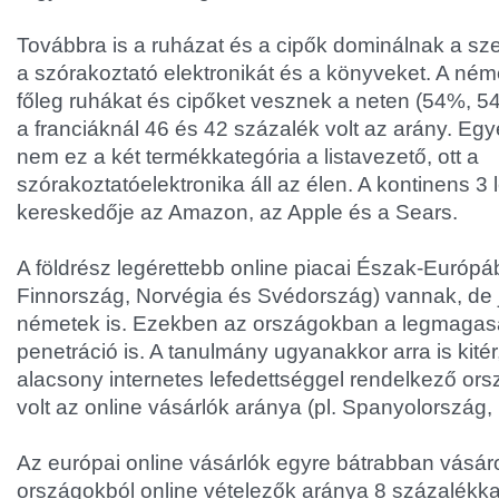
Továbbra is a ruházat és a cipők dominálnak a s
a szórakoztató elektronikát és a könyveket. A néme
főleg ruhákat és cipőket vesznek a neten (54%, 5
a franciáknál 46 és 42 százalék volt az arány. E
nem ez a két termékkategória a listavezető, ott a
szórakoztatóelektronika áll az élen. A kontinens 3
kereskedője az Amazon, az Apple és a Sears.
A földrész legérettebb online piacai Észak-Európá
Finnország, Norvégia és Svédország) vannak, de jó
németek is. Ezekben az országokban a legmagasa
penetráció is. A tanulmány ugyanakkor arra is kitér,
alacsony internetes lefedettséggel rendelkező o
volt az online vásárlók aránya (pl. Spanyolország,
Az európai online vásárlók egyre bátrabban vásáro
országokból online vételezők aránya 8 százalékkal