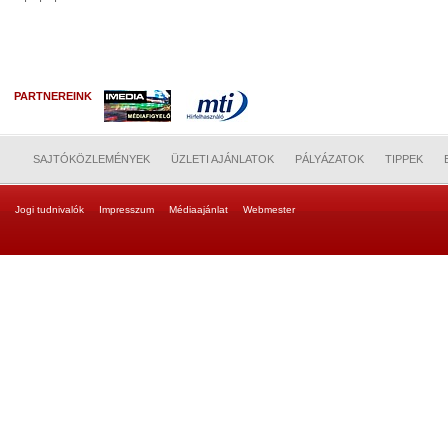
PARTNEREINK
SAJTÓKÖZLEMÉNYEK
ÜZLETI AJÁNLATOK
PÁLYÁZATOK
TIPPEK
Jogi tudnivalók
Impresszum
Médiaajánlat
Webmester