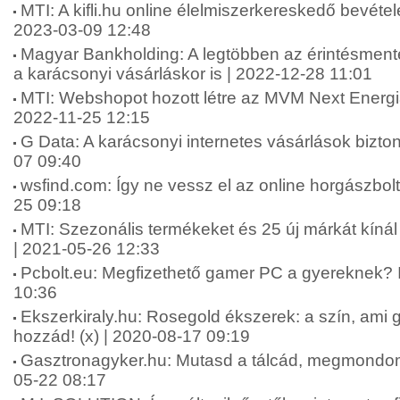
MTI: A kifli.hu online élelmiszerkereskedő bevétele
2023-03-09 12:48
Magyar Bankholding: A legtöbben az érintésmentes
a karácsonyi vásárláskor is | 2022-12-28 11:01
MTI: Webshopot hozott létre az MVM Next Energia
2022-11-25 12:15
G Data: A karácsonyi internetes vásárlások bizt
07 09:40
wsfind.com: Így ne vessz el az online horgászbolt
25 09:18
MTI: Szezonális termékeket és 25 új márkát kí
| 2021-05-26 12:33
Pcbolt.eu: Megfizethető gamer PC a gyereknek? I
10:36
Ekszerkiraly.hu: Rosegold ékszerek: a szín, ami ga
hozzád! (x) | 2020-08-17 09:19
Gasztronagyker.hu: Mutasd a tálcád, megmondom, 
05-22 08:17