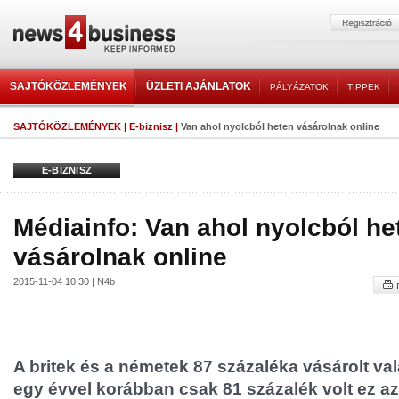
SAJTÓKÖZLEMÉNYEK
ÜZLETI AJÁNLATOK
PÁLYÁZATOK
TIPPEK
SAJTÓKÖZLEMÉNYEK
|
E-biznisz
|
Van ahol nyolcból heten vásárolnak online
E-BIZNISZ
Médiainfo: Van ahol nyolcból he
vásárolnak online
2015-11-04 10:30 | N4b
A britek és a németek 87 százaléka vásárolt val
egy évvel korábban csak 81 százalék volt ez az