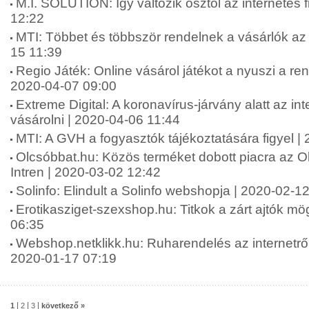
M.I. SOLUTION: Így változik ősztől az internetes 
12:22
MTI: Többet és többször rendelnek a vásárlók az 
15 11:39
Regio Játék: Online vásárol játékot a nyuszi a r
2020-04-07 09:00
Extreme Digital: A koronavírus-járvány alatt az in
vásárolni | 2020-04-06 11:44
MTI: A GVH a fogyasztók tájékoztatására figyel |
Olcsóbbat.hu: Közös terméket dobott piacra az O
Intren | 2020-03-02 12:42
Solinfo: Elindult a Solinfo webshopja | 2020-02-1
Erotikasziget-szexshop.hu: Titkok a zárt ajtók mög
06:35
Webshop.netklikk.hu: Ruharendelés az internetről: 
2020-01-17 07:19
|
|
|
1
2
3
következő »