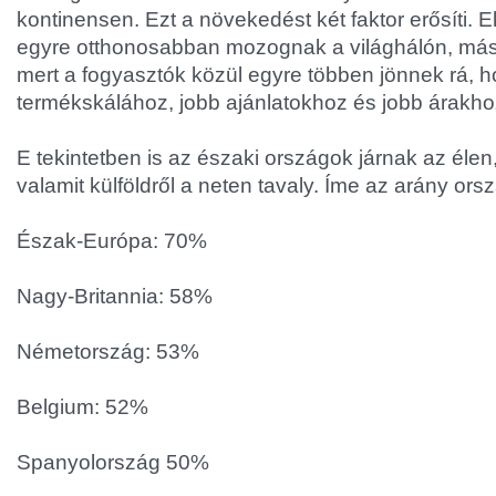
kontinensen. Ezt a növekedést két faktor erősíti. E
egyre otthonosabban mozognak a világhálón, más
mert a fogyasztók közül egyre többen jönnek rá, 
termékskálához, jobb ajánlatokhoz és jobb árakho
E tekintetben is az északi országok járnak az élen
valamit külföldről a neten tavaly. Íme az arány or
Észak-Európa: 70%
Nagy-Britannia: 58%
Németország: 53%
Belgium: 52%
Spanyolország 50%