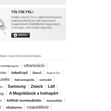
TÖLTSE FEL!
Küldjön nekünk Ön is sajtóközleményeket,
melyeket ellenőrzés után ingyenesen
megjelenítünk! A feltöltéshez regisztráció
szükséges, ami szintén ingyenes!
|
|
urbanizáció
ösztöndíjprogram
|
|
|
|
nítés
futballcipő
Étkező
Scan & Go
|
|
|
ezetés
italcsomagolás
szerszám
|
|
|
|
Samsung
Zwack
Lidl
és
|
|
A Megoldások a holnapért
igy
|
|
|
külföldi munkavállalás
rd
visszaváltás
|
|
|
csapadékvíz
ő
vérplazma