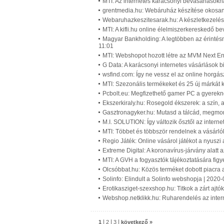
MTI: Az internetes karácsonyi bevásárlásokná
grentmedia.hu: Webáruház készítése okosan
Webaruhazkeszitesarak.hu: A készletkezelé
MTI: A kifli.hu online élelmiszerkereskedő be
Magyar Bankholding: A legtöbben az érintésme
11:01
MTI: Webshopot hozott létre az MVM Next En
G Data: A karácsonyi internetes vásárlások 
wsfind.com: Így ne vessz el az online horgás
MTI: Szezonális termékeket és 25 új márkát
Pcbolt.eu: Megfizethető gamer PC a gyerekne
Ekszerkiraly.hu: Rosegold ékszerek: a szín, a
Gasztronagyker.hu: Mutasd a tálcád, megmon
M.I. SOLUTION: Így változik ősztől az interne
MTI: Többet és többször rendelnek a vásárló
Regio Játék: Online vásárol játékot a nyusz
Extreme Digital: A koronavírus-járvány alatt 
MTI: A GVH a fogyasztók tájékoztatására figy
Olcsóbbat.hu: Közös terméket dobott piacra 
Solinfo: Elindult a Solinfo webshopja | 2020
Erotikasziget-szexshop.hu: Titkok a zárt ajtó
Webshop.netklikk.hu: Ruharendelés az interne
|
|
|
1
2
3
következő »