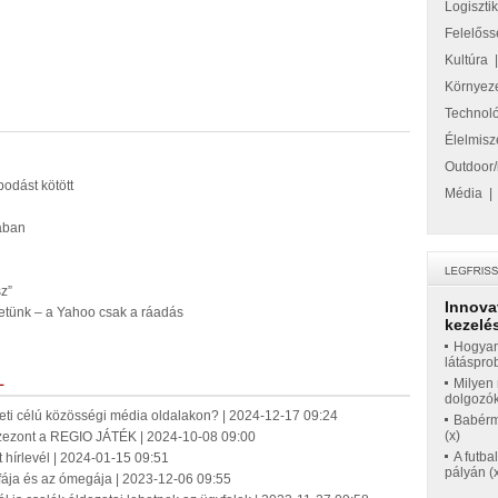
Logiszti
Felelőss
Kultúra
Környez
Technol
Élelmisz
Outdoor/
podást kötött
Média
ában
z”
Innova
hetünk – a Yahoo csak a ráadás
kezelés
Hogyan
látáspro
L
Milyen 
dolgozó
ti célú közösségi média oldalakon? | 2024-12-17 09:24
Babérme
(x)
 szezont a REGIO JÁTÉK | 2024-10-08 09:00
A futba
t hírlevél | 2024-01-15 09:51
pályán (
fája és az ómegája | 2023-12-06 09:55