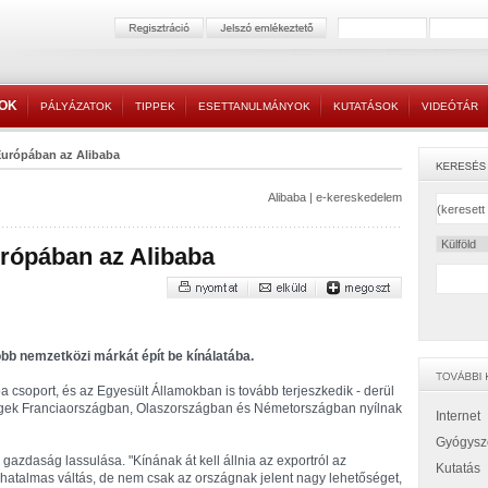
TOK
PÁLYÁZATOK
TIPPEK
ESETTANULMÁNYOK
KUTATÁSOK
VIDEÓTÁR
 Európában az Alibaba
Alibaba
|
e-kereskedelem
urópában az Alibaba
öbb nemzetközi márkát épít be kínálatába.
a csoport, és az Egyesült Államokban is tovább terjeszkedik - derül
égek Franciaországban, Olaszországban és Németországban nyílnak
Internet
Gyógysz
 gazdaság lassulása. "Kínának át kell állnia az exportról az
Kutatás
 hatalmas váltás, de nem csak az országnak jelent nagy lehetőséget,