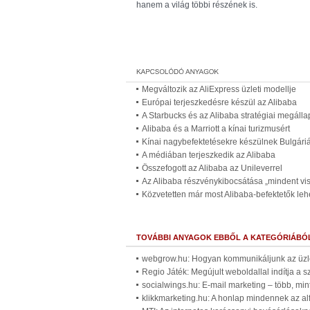
hanem a világ többi részének is.
Megváltozik az AliExpress üzleti modellje
Európai terjeszkedésre készül az Alibaba
A Starbucks és az Alibaba stratégiai megálla
Alibaba és a Marriott a kínai turizmusért
Kínai nagybefektetésekre készülnek Bulgári
A médiában terjeszkedik az Alibaba
Összefogott az Alibaba az Unileverrel
Az Alibaba részvénykibocsátása „mindent vis
Közvetetten már most Alibaba-befektetők le
TOVÁBBI ANYAGOK EBBŐL A KATEGÓRIÁBÓ
webgrow.hu: Hogyan kommunikáljunk az üzle
Regio Játék: Megújult weboldallal indítja a
socialwings.hu: E-mail marketing – több, min
klikkmarketing.hu: A honlap mindennek az al