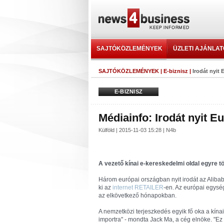
SAJTÓKÖZLEMÉNYEK
ÜZLETI AJÁNLA
SAJTÓKÖZLEMÉNYEK
|
E-biznisz
|
Irodát nyit
E-BIZNISZ
Médiainfo: Irodát nyit E
Külföld | 2015-11-03 15:28 | N4b
A vezető kínai e-kereskedelmi oldal egyre t
Három európai országban nyit irodát az Alibab
ki az
internet RETAILER
-en. Az európai egys
az elkövetkező hónapokban.
A nemzetközi terjeszkedés egyik fő oka a kínai
importra" - mondta Jack Ma, a cég elnöke. "Ez