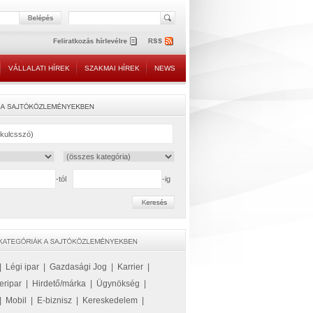
VÁLLALATI HÍREK
SZAKMAI HÍREK
NEWS
-tól
-ig
|
Légi ipar
|
Gazdasági Jog
|
Karrier
|
eripar
|
Hirdető/márka
|
Ügynökség
|
|
Mobil
|
E-biznisz
|
Kereskedelem
|