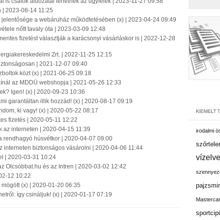
l is csalók áldozatai lehetnek az ügyfelek | 2023-11-27 09:58
 | 2023-08-14 11:25
s jelentősége a webáruház működtetésében (x) | 2023-04-24 09:49
vétele nőtt tavaly óta | 2023-03-09 12:48
ntes fizetést választják a karácsonyi vásárláskor is | 2022-12-28
ergiakereskedelmi Zrt. | 2022-11-25 12:15
biztonságosan | 2021-12-07 09:40
zboltok közt (x) | 2021-06-25 09:18
 kínál az MDDÜ webshopja | 2021-05-26 12:33
k? Igen! (x) | 2020-09-23 10:36
mi garantáltan illik hozzád! (x) | 2020-08-17 09:19
dom, ki vagy! (x) | 2020-05-22 08:17
tes fizetés | 2020-05-11 12:22
k az interneten | 2020-04-15 11:39
irodalmi 
i a rendhagyó húsvétkor | 2020-04-07 09:00
szőrtele
az interneten biztonságos vásárolni | 2020-04-06 11:44
vízelv
el | 2020-03-31 10:24
az Olcsóbbat.hu és az Intren | 2020-03-02 12:42
szennyez
-02-12 10:22
k mögött (x) | 2020-01-20 06:35
pajzsmir
tről: így csináljuk! (x) | 2020-01-17 07:19
Masterca
sportcip