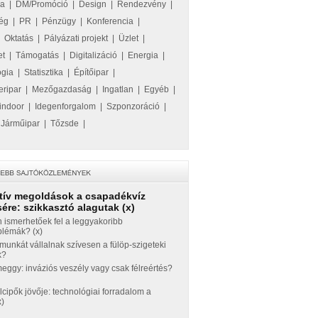
ka
|
DM/Promóció
|
Design
|
Rendezvény
|
ég
|
PR
|
Pénzügy
|
Konferencia
|
|
Oktatás
|
Pályázati projekt
|
Üzlet
|
et
|
Támogatás
|
Digitalizáció
|
Energia
|
ógia
|
Statisztika
|
Építőipar
|
eripar
|
Mezőgazdaság
|
Ingatlan
|
Egyéb
|
indoor
|
Idegenforgalom
|
Szponzoráció
|
|
Járműipar
|
Tőzsde
|
tív megoldások a csapadékvíz
ére: szikkasztó alagutak (x)
 ismerhetőek fel a leggyakoribb
blémák? (x)
munkát vállalnak szívesen a fülöp-szigeteki
k?
ggy: inváziós veszély vagy csak félreértés?
llcipők jövője: technológiai forradalom a
x)