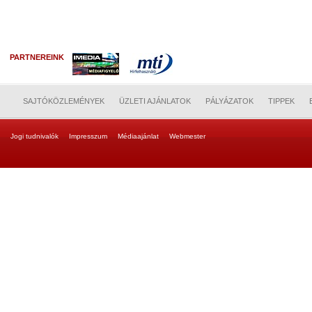
PARTNEREINK
SAJTÓKÖZLEMÉNYEK
ÜZLETI AJÁNLATOK
PÁLYÁZATOK
TIPPEK
Jogi tudnivalók
Impresszum
Médiaajánlat
Webmester