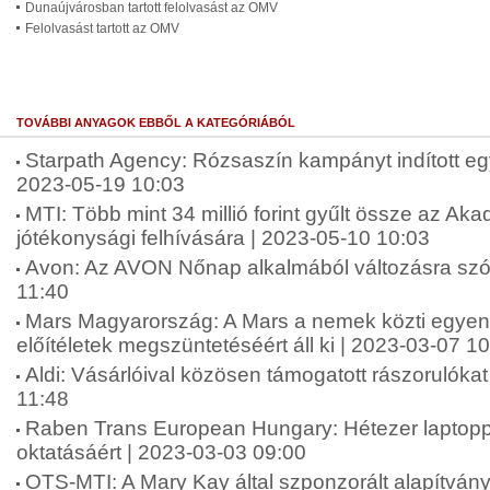
Dunaújvárosban tartott felolvasást az OMV
Felolvasást tartott az OMV
TOVÁBBI ANYAGOK EBBŐL A KATEGÓRIÁBÓL
Starpath Agency: Rózsaszín kampányt indított e
2023-05-19 10:03
MTI: Több mint 34 millió forint gyűlt össze az A
jótékonysági felhívására | 2023-05-10 10:03
Avon: Az AVON Nőnap alkalmából változásra szólí
11:40
Mars Magyarország: A Mars a nemek közti egyen
előítéletek megszüntetéséért áll ki | 2023-03-07 1
Aldi: Vásárlóival közösen támogatott rászorulóka
11:48
Raben Trans European Hungary: Hétezer laptoppa
oktatásáért | 2023-03-03 09:00
OTS-MTI: A Mary Kay által szponzorált alapítvány