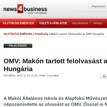
SAJTÓKÖZLEMÉNYEK
ÜZLETI AJÁNLATOK
PÁLYÁZATOK
TIPPEK
SAJTÓKÖZLEMÉNYEK
|
Felelősség
|
Makón tartott felolvasást az OMV Hungária
FELELŐSSÉG
OMV: Makón tartott felolvasást
Hungária
Dél-Alföld | 2015-11-03 13:28 | Heller Consulting
A Makói Általános Iskola és Alapfokú Művészet
népszerűsítette az olvasást az OMV. Ősszel is 