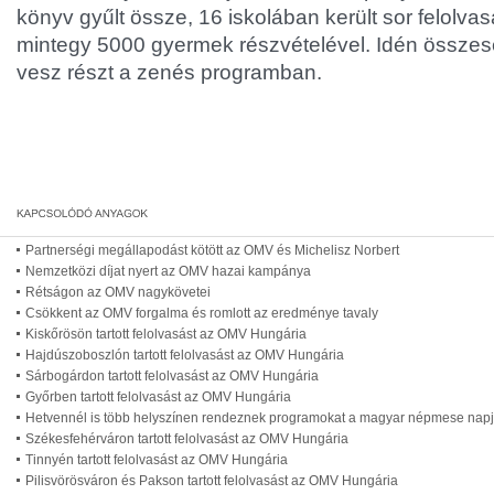
könyv gyűlt össze, 16 iskolában került sor felolva
mintegy 5000 gyermek részvételével. Idén összese
vesz részt a zenés programban.
Partnerségi megállapodást kötött az OMV és Michelisz Norbert
Nemzetközi díjat nyert az OMV hazai kampánya
Rétságon az OMV nagykövetei
Csökkent az OMV forgalma és romlott az eredménye tavaly
Kiskőrösön tartott felolvasást az OMV Hungária
Hajdúszoboszlón tartott felolvasást az OMV Hungária
Sárbogárdon tartott felolvasást az OMV Hungária
Győrben tartott felolvasást az OMV Hungária
Hetvennél is több helyszínen rendeznek programokat a magyar népmese nap
Székesfehérváron tartott felolvasást az OMV Hungária
Tinnyén tartott felolvasást az OMV Hungária
Pilisvörösváron és Pakson tartott felolvasást az OMV Hungária