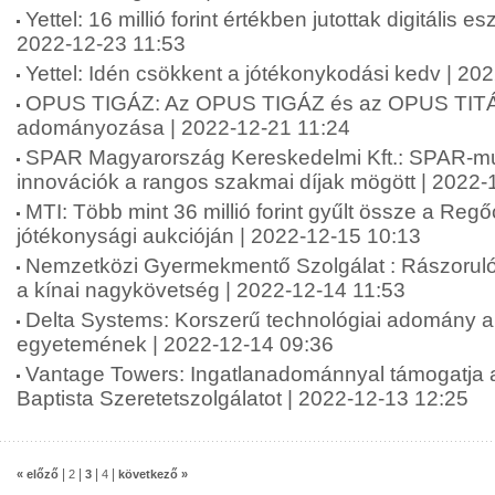
Yettel: 16 millió forint értékben jutottak digitális 
2022-12-23 11:53
Yettel: Idén csökkent a jótékonykodási kedv | 20
OPUS TIGÁZ: Az OPUS TIGÁZ és az OPUS TIT
adományozása | 2022-12-21 11:24
SPAR Magyarország Kereskedelmi Kft.: SPAR-m
innovációk a rangos szakmai díjak mögött | 2022-
MTI: Több mint 36 millió forint gyűlt össze a Regő
jótékonysági aukcióján | 2022-12-15 10:13
Nemzetközi Gyermekmentő Szolgálat : Rászoruló
a kínai nagykövetség | 2022-12-14 11:53
Delta Systems: Korszerű technológiai adomány a j
egyetemének | 2022-12-14 09:36
Vantage Towers: Ingatlanadománnyal támogatja 
Baptista Szeretetszolgálatot | 2022-12-13 12:25
|
|
|
|
« előző
2
3
4
következő »