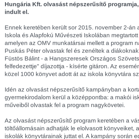
Hungária Kft. olvasást népszerűsítő programja
indult el.
Ennek keretében került sor 2015. november 2-án 
Iskola és Alapfokú Művészeti Iskolában megtartott 
amelyen az OMV munkatársai mellett a program na
Puskás Péter olvastak fel és zenéltek a diákokna
Füstös Bálint - a Hangszeresek Országos Szövet
felfedezettje" díjazottja - kísérte gitáron. Az es
közel 1000 könyvet adott át az iskola könyvtára s
Idén az olvasást népszerűsítő kampányban a kor
gyermekirodalom kerül a középpontba: a makói isk
műveiből olvastak fel a program nagykövetei.
Az olvasást népszerűsítő program keretében a vásá
töltőállomásain adhatják le elolvasott könyveiket
iskolák könyvtárainak juttat el. A kampány során e