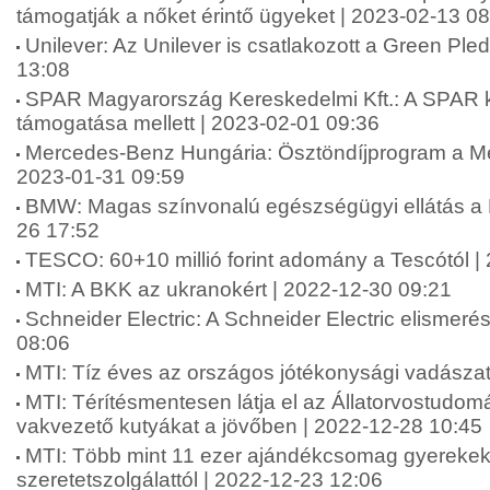
támogatják a nőket érintő ügyeket | 2023-02-13 0
Unilever: Az Unilever is csatlakozott a Green Pl
13:08
SPAR Magyarország Kereskedelmi Kft.: A SPAR ki
támogatása mellett | 2023-02-01 09:36
Mercedes-Benz Hungária: Ösztöndíjprogram a Me
2023-01-31 09:59
BMW: Magas színvonalú egészségügyi ellátás a 
26 17:52
TESCO: 60+10 millió forint adomány a Tescótól |
MTI: A BKK az ukranokért | 2022-12-30 09:21
Schneider Electric: A Schneider Electric elismeré
08:06
MTI: Tíz éves az országos jótékonysági vadászat
MTI: Térítésmentesen látja el az Állatorvostudo
vakvezető kutyákat a jövőben | 2022-12-28 10:45
MTI: Több mint 11 ezer ajándékcsomag gyerekek
szeretetszolgálattól | 2022-12-23 12:06