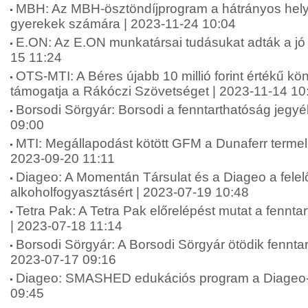
MBH: Az MBH-ösztöndíjprogram a hátrányos hely
gyerekek számára | 2023-11-24 10:04
E.ON: Az E.ON munkatársai tudásukat adták a jó
15 11:24
OTS-MTI: A Béres újabb 10 millió forint értékű 
támogatja a Rákóczi Szövetséget | 2023-11-14 10
Borsodi Sörgyár: Borsodi a fenntarthatóság jegy
09:00
MTI: Megállapodást kötött GFM a Dunaferr termelé
2023-09-20 11:11
Diageo: A Momentán Társulat és a Diageo a felel
alkoholfogyasztásért | 2023-07-19 10:48
Tetra Pak: A Tetra Pak előrelépést mutat a fenntar
| 2023-07-18 11:14
Borsodi Sörgyár: A Borsodi Sörgyár ötödik fenntar
2023-07-17 09:16
Diageo: SMASHED edukációs program a Diageo-t
09:45