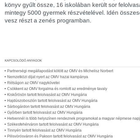
könyv gyűlt össze, 16 iskolában került sor felolva
mintegy 5000 gyermek részvételével. Idén összese
vesz részt a zenés programban.
Partnerségi megállapodást kötött az OMV és Michelisz Norbert
Nemzetközi díjat nyert az OMV hazai kampánya
Rétságon az OMV nagykövetei
Csökkent az OMV forgalma és romlott az eredménye tavaly
Kiskőrösön tartott felolvasást az OMV Hungária
Hajdúszoboszlón tartott felolvasást az OMV Hungária
Sárbogárdon tartott felolvasást az OMV Hungária
Győrben tartott felolvasást az OMV Hungária
Hetvennél is több helyszínen rendeznek programokat a magyar népmese nap
Székesfehérváron tartott felolvasást az OMV Hungária
Tinnyén tartott felolvasást az OMV Hungária
Pilisvörösváron és Pakson tartott felolvasást az OMV Hungária