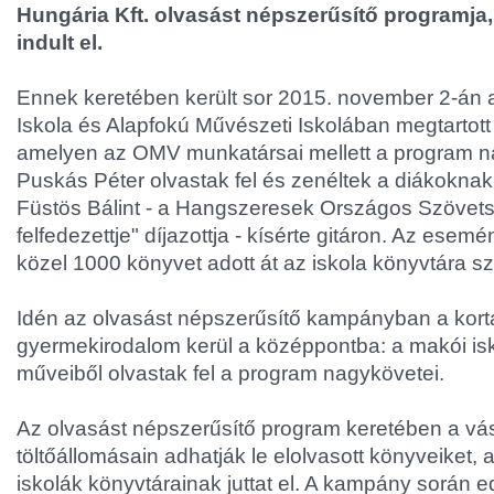
Hungária Kft. olvasást népszerűsítő programja
indult el.
Ennek keretében került sor 2015. november 2-án 
Iskola és Alapfokú Művészeti Iskolában megtartott 
amelyen az OMV munkatársai mellett a program na
Puskás Péter olvastak fel és zenéltek a diákokna
Füstös Bálint - a Hangszeresek Országos Szövet
felfedezettje" díjazottja - kísérte gitáron. Az es
közel 1000 könyvet adott át az iskola könyvtára s
Idén az olvasást népszerűsítő kampányban a kor
gyermekirodalom kerül a középpontba: a makói isk
műveiből olvastak fel a program nagykövetei.
Az olvasást népszerűsítő program keretében a vásá
töltőállomásain adhatják le elolvasott könyveiket
iskolák könyvtárainak juttat el. A kampány során e