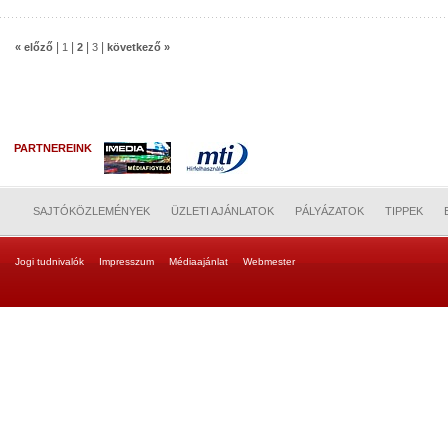
|
|
|
|
« előző
1
2
3
következő »
PARTNEREINK
SAJTÓKÖZLEMÉNYEK
ÜZLETI AJÁNLATOK
PÁLYÁZATOK
TIPPEK
Jogi tudnivalók
Impresszum
Médiaajánlat
Webmester