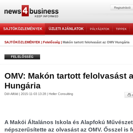
SAJTÓKÖZLEMÉNYEK
ÜZLETI AJÁNLATOK
PÁLYÁZATOK
TIPPEK
SAJTÓKÖZLEMÉNYEK
|
Felelősség
|
Makón tartott felolvasást az OMV Hungária
FELELŐSSÉG
OMV: Makón tartott felolvasást
Hungária
Dél-Alföld | 2015-11-03 13:28 | Heller Consulting
A Makói Általános Iskola és Alapfokú Művészet
népszerűsítette az olvasást az OMV. Ősszel is 