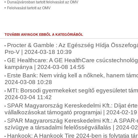
Dunaújvárosban tartott felolvasást az OMV
Felolvasást tartott az OMV
TOVÁBBI ANYAGOK EBBŐL A KATEGÓRIÁBÓL
Procter & Gamble : Az Egészség Hídja Összefogá
Pro-V | 2024-03-18 10:39
GE Healthcare: A GE HealthCare csúcstechnol
kampánya | 2024-03-08 14:55
Erste Bank: Nem virág kell a nőknek, hanem tám
2024-03-08 10:28
MTI: Borsodi gyermekeket segítő egyesületet tám
2024-03-04 11:42
SPAR Magyarország Kereskedelmi Kft.: Díjat ért
vállalkozásokat támogató programjai | 2024-02-19
SPAR Magyarország Kereskedelmi Kft.: A SPAR-n
szívügye a társadalmi felelősségvállalás | 2024-0
Hankook: A Hankook Tire 2024-ben is folytatja tá