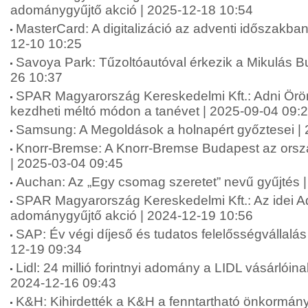
adománygyűjtő akció | 2025-12-18 10:54
MasterCard: A digitalizáció az adventi időszakba
12-10 10:25
Savoya Park: Tűzoltóautóval érkezik a Mikulás B
26 10:37
SPAR Magyarország Kereskedelmi Kft.: Adni Ör
kezdheti méltó módon a tanévet | 2025-09-04 09:
Samsung: A Megoldások a holnapért győztesei |
Knorr-Bremse: A Knorr-Bremse Budapest az orsz
| 2025-03-04 09:45
Auchan: Az „Egy csomag szeretet” nevű gyűjtés 
SPAR Magyarország Kereskedelmi Kft.: Az idei A
adománygyűjtő akció | 2024-12-19 10:56
SAP: Év végi díjeső és tudatos felelősségvállalá
12-19 09:34
Lidl: 24 millió forintnyi adomány a LIDL vásárlói
2024-12-16 09:43
K&H: Kihirdették a K&H a fenntartható önkormány