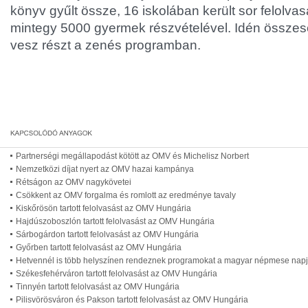
könyv gyűlt össze, 16 iskolában került sor felolva
mintegy 5000 gyermek részvételével. Idén összese
vesz részt a zenés programban.
Partnerségi megállapodást kötött az OMV és Michelisz Norbert
Nemzetközi díjat nyert az OMV hazai kampánya
Rétságon az OMV nagykövetei
Csökkent az OMV forgalma és romlott az eredménye tavaly
Kiskőrösön tartott felolvasást az OMV Hungária
Hajdúszoboszlón tartott felolvasást az OMV Hungária
Sárbogárdon tartott felolvasást az OMV Hungária
Győrben tartott felolvasást az OMV Hungária
Hetvennél is több helyszínen rendeznek programokat a magyar népmese nap
Székesfehérváron tartott felolvasást az OMV Hungária
Tinnyén tartott felolvasást az OMV Hungária
Pilisvörösváron és Pakson tartott felolvasást az OMV Hungária