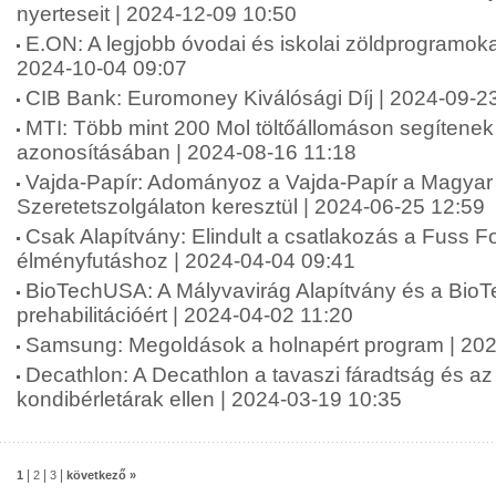
nyerteseit | 2024-12-09 10:50
E.ON: A legjobb óvodai és iskolai zöldprogramoka
2024-10-04 09:07
CIB Bank: Euromoney Kiválósági Díj | 2024-09-2
MTI: Több mint 200 Mol töltőállomáson segítenek 
azonosításában | 2024-08-16 11:18
Vajda-Papír: Adományoz a Vajda-Papír a Magyar 
Szeretetszolgálaton keresztül | 2024-06-25 12:59
Csak Alapítvány: Elindult a csatlakozás a Fuss 
élményfutáshoz | 2024-04-04 09:41
BioTechUSA: A Mályvavirág Alapítvány és a Bio
prehabilitációért | 2024-04-02 11:20
Samsung: Megoldások a holnapért program | 202
Decathlon: A Decathlon a tavaszi fáradtság és a
kondibérletárak ellen | 2024-03-19 10:35
|
|
|
1
2
3
következő »