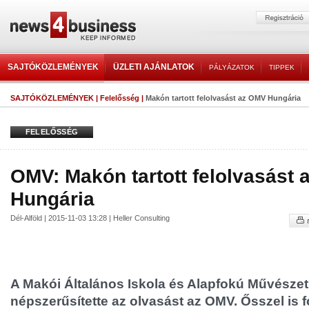
SAJTÓKÖZLEMÉNYEK
ÜZLETI AJÁNLATOK
PÁLYÁZATOK
TIPPEK
SAJTÓKÖZLEMÉNYEK
|
Felelősség
|
Makón tartott felolvasást az OMV Hungária
FELELŐSSÉG
OMV: Makón tartott felolvasást
Hungária
Dél-Alföld | 2015-11-03 13:28 | Heller Consulting
A Makói Általános Iskola és Alapfokú Művészet
népszerűsítette az olvasást az OMV. Ősszel is 