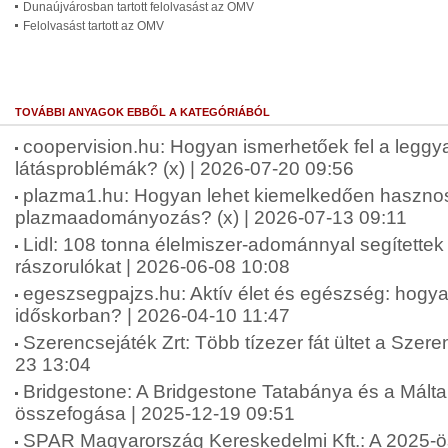
Dunaújvárosban tartott felolvasást az OMV
Felolvasást tartott az OMV
TOVÁBBI ANYAGOK EBBŐL A KATEGÓRIÁBÓL
coopervision.hu: Hogyan ismerhetőek fel a leggy
látásproblémák? (x) | 2026-07-20 09:56
plazma1.hu: Hogyan lehet kiemelkedően haszno
plazmaadományozás? (x) | 2026-07-13 09:11
Lidl: 108 tonna élelmiszer-adománnyal segítettek
rászorulókat | 2026-06-08 10:08
egeszsegpajzs.hu: Aktív élet és egészség: hogya
időskorban? | 2026-04-10 11:47
Szerencsejáték Zrt: Több tízezer fát ültet a Szere
23 13:04
Bridgestone: A Bridgestone Tatabánya és a Máltai
összefogása | 2025-12-19 09:51
SPAR Magyarország Kereskedelmi Kft.: A 2025-ö