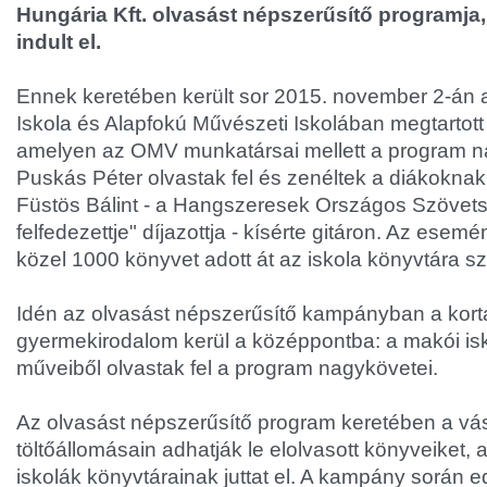
Hungária Kft. olvasást népszerűsítő programja
indult el.
Ennek keretében került sor 2015. november 2-án 
Iskola és Alapfokú Művészeti Iskolában megtartott 
amelyen az OMV munkatársai mellett a program na
Puskás Péter olvastak fel és zenéltek a diákokna
Füstös Bálint - a Hangszeresek Országos Szövet
felfedezettje" díjazottja - kísérte gitáron. Az es
közel 1000 könyvet adott át az iskola könyvtára s
Idén az olvasást népszerűsítő kampányban a kor
gyermekirodalom kerül a középpontba: a makói isk
műveiből olvastak fel a program nagykövetei.
Az olvasást népszerűsítő program keretében a vásá
töltőállomásain adhatják le elolvasott könyveiket
iskolák könyvtárainak juttat el. A kampány során e