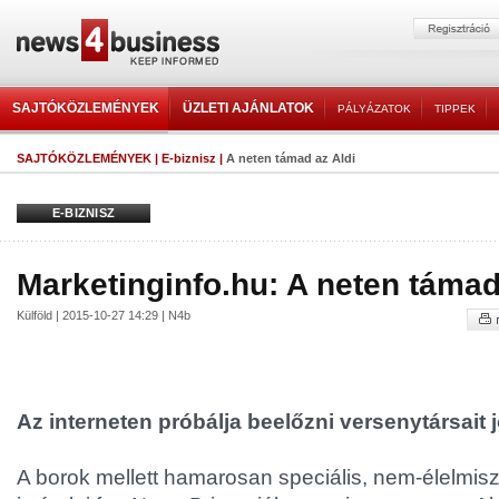
SAJTÓKÖZLEMÉNYEK
ÜZLETI AJÁNLATOK
PÁLYÁZATOK
TIPPEK
SAJTÓKÖZLEMÉNYEK
|
E-biznisz
|
A neten támad az Aldi
E-BIZNISZ
Marketinginfo.hu: A neten támad
Külföld | 2015-10-27 14:29 | N4b
Az interneten próbálja beelőzni versenytársait j
A borok mellett hamarosan speciális, nem-élelmisz