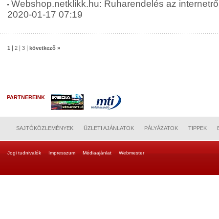
Webshop.netklikk.hu: Ruharendelés az internetről: 
2020-01-17 07:19
|
|
|
1
2
3
következő »
PARTNEREINK
SAJTÓKÖZLEMÉNYEK
ÜZLETI AJÁNLATOK
PÁLYÁZATOK
TIPPEK
Jogi tudnivalók
Impresszum
Médiaajánlat
Webmester