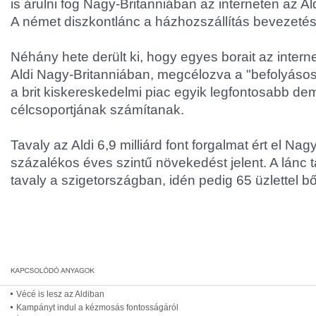
is árulni fog Nagy-Britanniában az interneten az Ald
A német diszkontlánc a házhozszállítás bevezetés
Néhány hete derült ki, hogy egyes borait az interne
Aldi Nagy-Britanniában, megcélozva a "befolyásos
a brit kiskereskedelmi piac egyik legfontosabb dem
célcsoportjának számítanak.
Tavaly az Aldi 6,9 milliárd font forgalmat ért el Na
százalékos éves szintű növekedést jelent. A lánc ta
tavaly a szigetországban, idén pedig 65 üzlettel bő
Vécé is lesz az Aldiban
Kampányt indul a kézmosás fontosságáról