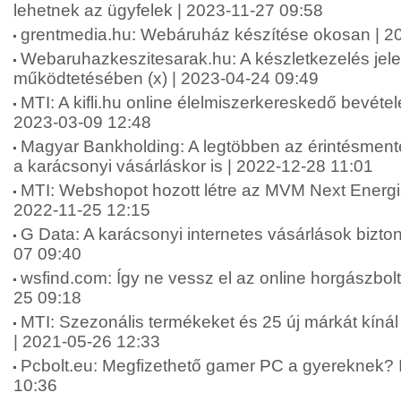
lehetnek az ügyfelek | 2023-11-27 09:58
grentmedia.hu: Webáruház készítése okosan | 2
Webaruhazkeszitesarak.hu: A készletkezelés je
működtetésében (x) | 2023-04-24 09:49
MTI: A kifli.hu online élelmiszerkereskedő bevétele
2023-03-09 12:48
Magyar Bankholding: A legtöbben az érintésmentes
a karácsonyi vásárláskor is | 2022-12-28 11:01
MTI: Webshopot hozott létre az MVM Next Energia
2022-11-25 12:15
G Data: A karácsonyi internetes vásárlások bizt
07 09:40
wsfind.com: Így ne vessz el az online horgászbolt
25 09:18
MTI: Szezonális termékeket és 25 új márkát kí
| 2021-05-26 12:33
Pcbolt.eu: Megfizethető gamer PC a gyereknek? I
10:36