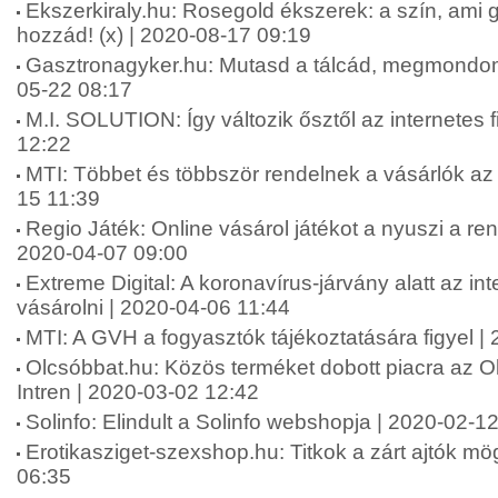
Ekszerkiraly.hu: Rosegold ékszerek: a szín, ami ga
hozzád! (x) | 2020-08-17 09:19
Gasztronagyker.hu: Mutasd a tálcád, megmondom, 
05-22 08:17
M.I. SOLUTION: Így változik ősztől az internetes 
12:22
MTI: Többet és többször rendelnek a vásárlók az 
15 11:39
Regio Játék: Online vásárol játékot a nyuszi a r
2020-04-07 09:00
Extreme Digital: A koronavírus-járvány alatt az in
vásárolni | 2020-04-06 11:44
MTI: A GVH a fogyasztók tájékoztatására figyel |
Olcsóbbat.hu: Közös terméket dobott piacra az O
Intren | 2020-03-02 12:42
Solinfo: Elindult a Solinfo webshopja | 2020-02-1
Erotikasziget-szexshop.hu: Titkok a zárt ajtók mög
06:35