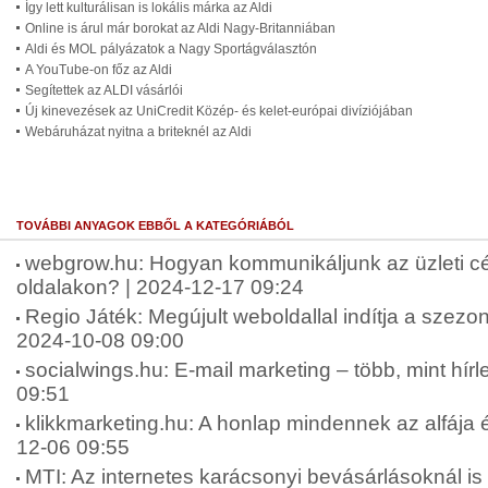
Így lett kulturálisan is lokális márka az Aldi
Online is árul már borokat az Aldi Nagy-Britanniában
Aldi és MOL pályázatok a Nagy Sportágválasztón
A YouTube-on főz az Aldi
Segítettek az ALDI vásárlói
Új kinevezések az UniCredit Közép- és kelet-európai divíziójában
Webáruházat nyitna a briteknél az Aldi
TOVÁBBI ANYAGOK EBBŐL A KATEGÓRIÁBÓL
webgrow.hu: Hogyan kommunikáljunk az üzleti c
oldalakon? | 2024-12-17 09:24
Regio Játék: Megújult weboldallal indítja a szez
2024-10-08 09:00
socialwings.hu: E-mail marketing – több, mint hírl
09:51
klikkmarketing.hu: A honlap mindennek az alfája 
12-06 09:55
MTI: Az internetes karácsonyi bevásárlásoknál is