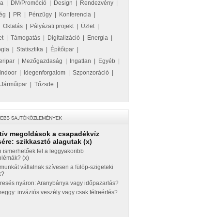
ka
|
DM/Promóció
|
Design
|
Rendezvény
|
ég
|
PR
|
Pénzügy
|
Konferencia
|
|
Oktatás
|
Pályázati projekt
|
Üzlet
|
et
|
Támogatás
|
Digitalizáció
|
Energia
|
ógia
|
Statisztika
|
Építőipar
|
eripar
|
Mezőgazdaság
|
Ingatlan
|
Egyéb
|
indoor
|
Idegenforgalom
|
Szponzoráció
|
|
Járműipar
|
Tőzsde
|
tív megoldások a csapadékvíz
ére: szikkasztó alagutak (x)
 ismerhetőek fel a leggyakoribb
blémák? (x)
munkát vállalnak szívesen a fülöp-szigeteki
k?
eresés nyáron: Aranybánya vagy időpazarlás?
ggy: inváziós veszély vagy csak félreértés?