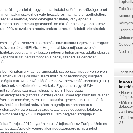
.
Logiszti
Felelőss
merült a gondolat, hogy a hazai kutatói szférának szüksége lehet
 informatikai eszközhöz való hozzáférés ma már elengedhetetlen,
Kultúra
égét. A mérnöki, orvos-biológiai területen, vagy éppen a
Környez
tt megoldás nemcsak gyorsabbá, de költséghatékonyabbá is teszi a
zel 90%-át ezeken a rendszereken keresztül futtatott szimulációk
Technol
Élelmisz
sek ügyét a Nemzeti Információs Infrastruktúra Fejlesztési Program
Outdoor/
e is üzemelték a NIIFI Victor Hugo utcai központjában az első
Média
 hajtottak végre, aminek köszönhetően a tudományos adattárolási és
m kapacitású szuperszámítógép a pécsi, szegedi és debreceni
tó.
015-ben Kínában a világ legrangosabb szuperszámítógép-versenyén
amerikai MIT (Massachusetts Institute of Technology) diákjaival
 szükségük van szuperszámítógépre. A "Szuperszámítástechnika (HPC)
Innova
jlesztésének köszönhetően a Miskolci Egyetemen egy NUMA
kezelés
lt sor. A gép számítási teljesítménye 8 Tflops, azaz
Hogyan
 elvégzésére (szorzás, osztás) képes. Mivel egy számítási feladat
látáspro
teszi lehetővé, ezért újfajta kutatási igényeket is ki tud elégíteni.
Milyen 
erszámítástechnikai hálózatába integrálja és hamarosan a
dolgozó
erőforrásokat az ország összes kutatója egy egységes felületen,
Állásk
számítógépet egy 240TB kapacitású tárolóegység szolgálja ki.
Babérme
(x)
ban" projekt 2013. nyarán indult. A fejlesztést az Európai Unió és
al támogatta. A projekt végére akár négyszeresére is megnőhet