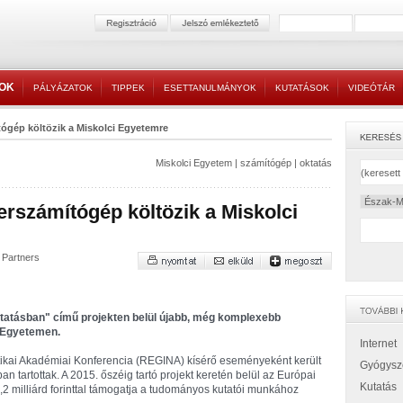
TOK
PÁLYÁZATOK
TIPPEK
ESETTANULMÁNYOK
KUTATÁSOK
VIDEÓTÁR
ógép költözik a Miskolci Egyetemre
Miskolci Egyetem
|
számítógép
|
oktatás
rszámítógép költözik a Miskolci
 Partners
tatásban" című projekten belül újabb, még komplexebb
i Egyetemen.
Internet
tikai Akadémiai Konferencia (REGINA) kísérő eseményeként került
Gyógysz
ban tartottak. A 2015. őszéig tartó projekt keretén belül az Európai
Kutatás
2 milliárd forinttal támogatja a tudományos kutatói munkához