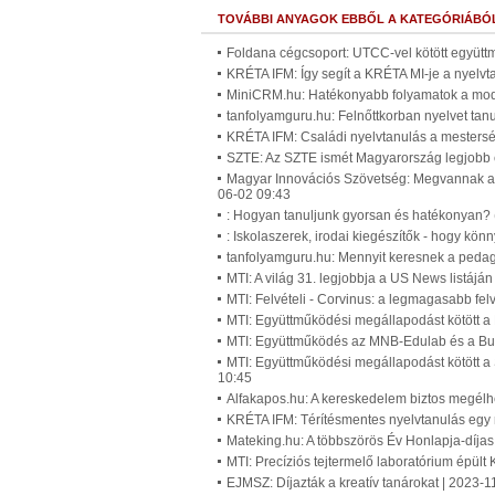
TOVÁBBI ANYAGOK EBBŐL A KATEGÓRIÁBÓ
Foldana cégcsoport: UTCC-vel kötött együtt
KRÉTA IFM: Így segít a KRÉTA MI-je a nyelv
MiniCRM.hu: Hatékonyabb folyamatok a mode
tanfolyamguru.hu: Felnőttkorban nyelvet tan
KRÉTA IFM: Családi nyelvtanulás a mesterség
SZTE: Az SZTE ismét Magyarország legjobb
Magyar Innovációs Szövetség: Megvannak az
06-02 09:43
: Hogyan tanuljunk gyorsan és hatékonyan? 
: Iskolaszerek, irodai kiegészítők - hogy kö
tanfolyamguru.hu: Mennyit keresnek a pedag
MTI: A világ 31. legjobbja a US News listá
MTI: Felvételi - Corvinus: a legmagasabb fel
MTI: Együttműködési megállapodást kötött a
MTI: Együttműködés az MNB-Edulab és a Bud
MTI: Együttműködési megállapodást kötött a
10:45
Alfakapos.hu: A kereskedelem biztos megélhe
KRÉTA IFM: Térítésmentes nyelvtanulás egy
Mateking.hu: A többszörös Év Honlapja-díjas o
MTI: Precíziós tejtermelő laboratórium épül
EJMSZ: Díjazták a kreatív tanárokat | 2023-1