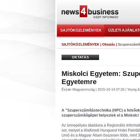
SAJTÓKÖZLEMÉNYEK
ÜZLETI AJÁNLA
SAJTÓKÖZLEMÉNYEK
|
Oktatás
|
Szuperszámít
OKTATÁS
Miskolci Egyetem: Szupe
Egyetemre
Észak-Magyarország | 2015-10-14 07:26 | Young &
A "Szuperszámítástechnika (HPC) a felsőok
szuperszámítógépet helyeztek el a Miskolc
Az ünnepélyes átadásra a Regionális Informa
sor, melyet a lillafüredi Hunguest Hotel Palotá
Unió és a Magyar Állam összesen több, mint 3,