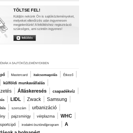
TÖLTSE FEL!
Küldjön nekünk Ön is sajtóközleményeket,
melyeket ellenőrzés után ingyenesen
megjelenítünk! A feltöltéshez regisztráció
szükséges, ami szintén ingyenes!
|
|
|
|
ipő
Mastercard
italcsomagolás
Étkező
|
|
külföldi munkavállalás
|
|
|
ezetés
Álláskeresés
csapadékvíz
|
|
|
|
LIDL
Zwack
Samsung
tás
|
|
|
urbanizáció
ítés
szerszám
|
|
|
|
WHC
ény
pajzsmirigy
vérplazma
|
|
A
sportcipő
irodalmi ösztöndíjprogram
dások a holnapért