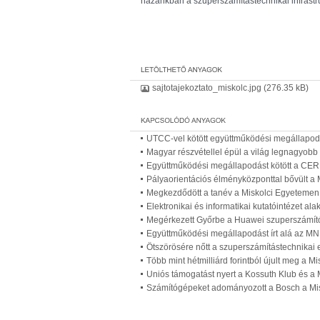
hazánkban a szuperszámítástechnikai infrastr
sajtotajekoztato_miskolc.jpg
(276.35 kB)
UTCC-vel kötött együttműködési megállapod
Magyar részvétellel épül a világ legnagyob
Együttműködési megállapodást kötött a CER
Pályaorientációs élményközponttal bővült a
Megkezdődött a tanév a Miskolci Egyetemen
Elektronikai és informatikai kutatóintézet al
Megérkezett Győrbe a Huawei szuperszámí
Együttműködési megállapodást írt alá az MN
Ötszörösére nőtt a szuperszámítástechnikai 
Több mint hétmilliárd forintból újult meg a M
Uniós támogatást nyert a Kossuth Klub és a
Számítógépeket adományozott a Bosch a Mis