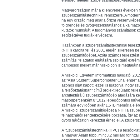
elengedhetetlen szuperszámítógép-fejlesztést
Magyarországon már a kilencvenes években fel
szuperszámítástechnikai rendszerre. A modern
ha egy ország meg akarja őrizni versenyképess
földrengés és gyógyszerkutatáshoz alkalmazo
kutatók munkáját. A tudományos számítások kö
segítségével tudják elvégezni.
Hazánkban a szuperszámítástechnikai fejleszté
(NIIFI) karolta fel, és 2001 elején sikeresen b
szuperszámítógépet. Azóta számos fejlesztést
számítási feladatok ellátására szolgáló extré
campusok mellett már Miskolcon is megtalálha
A Miskolci Egyetem informatikus hallgatói 2
az "Asia Student Supercomputer Challenge" az 
azonos díjat kapott, ezzel is igazolva, hogy
a felsőoktatásban" című projekt legújabb fe
architektúrájú szuperszámítógép átadására kerü
másodpercenként 8*1012 lebegőpontos művelet
számára egy időben akár 1,5TB memória elérését 
A miskolci szuperszámítógépet a NIIFI a szup
felhasználók rendelkezésére bocsátja, így az 
gyors hálózaton keresztül érheti el. A szuper
A "Szuperszámítástechnika (HPC) a felsőoktatás
a Magyar Állam több, mint 3,2 milliárd forintt