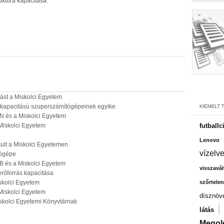
uktúra kapacitása.
ást a Miskolci Egyetem
b kapacitású szuperszámítógépeinek egyike
N és a Miskolci Egyetem
 Miskolci Egyetem
futballc
Lenovo
akult a Miskolci Egyetemen
vízelv
tógépe
B és a Miskolci Egyetem
visszavál
erőforrás kapacitása
iskolci Egyetem
szőrtelen
 Miskolci Egyetem
dísznöv
kolci Egyetemi Könyvtárnak
|
látás
Megol