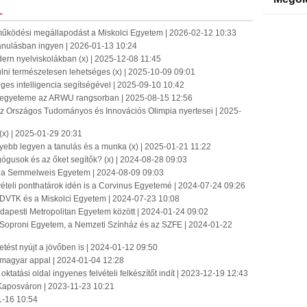
L
működési megállapodást a Miskolci Egyetem | 2026-02-12 10:33
tanulásban ingyen | 2026-01-13 10:24
rn nyelviskolákban (x) | 2025-12-08 11:45
ulni természetesen lehetséges (x) | 2025-10-09 09:01
es intelligencia segítségével | 2025-09-10 10:42
 egyeteme az ARWU rangsorban | 2025-08-15 12:56
 Országos Tudományos és Innovációs Olimpia nyertesei | 2025-
(x) | 2025-01-29 20:31
nnyebb legyen a tanulás és a munka (x) | 2025-01-21 11:22
ógusok és az őket segítők? (x) | 2024-08-28 09:03
ján a Semmelweis Egyetem | 2024-08-09 09:03
vételi ponthatárok idén is a Corvinus Egyetemé | 2024-07-24 09:26
 DVTK és a Miskolci Egyetem | 2024-07-23 10:08
apesti Metropolitan Egyetem között | 2024-01-24 09:02
 Soproni Egyetem, a Nemzeti Színház és az SZFE | 2024-01-22
tést nyújt a jövőben is | 2024-01-12 09:50
 magyar appal | 2024-01-04 12:28
ktatási oldal ingyenes felvételi felkészítőt indít | 2023-12-19 12:43
t Kaposváron | 2023-11-23 10:21
1-16 10:54