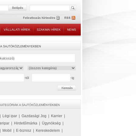
VÁLLALATI HÍREK
SZAKMAI HÍREK
NEWS
-tól
-ig
|
Légi ipar
|
Gazdasági Jog
|
Karrier
|
eripar
|
Hirdető/márka
|
Ügynökség
|
|
Mobil
|
E-biznisz
|
Kereskedelem
|