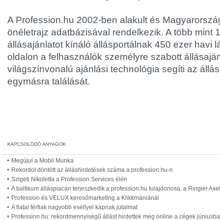
A Profession.hu 2002-ben alakult és Magyarorsz
önéletrajz adatbázisával rendelkezik. A több mint 
állásajánlatot kínáló állásportálnak 450 ezer havi 
oldalon a felhasználók személyre szabott állásajá
világszínvonalú ajánlási technológia segíti az áll
egymásra találását.
Megújul a Mobil Munka
Rekordot döntött az álláshirdetések száma a profession.hu-n
Szigeti Nikoletta a Profession Services élén
A baltikum álláspiacán terjeszkedik a profession.hu tulajdonosa, a Ringier Axe
Profession és VELUX keresőmarketing a Klikkmániánál
A fiatal férfiak nagyobb eséllyel kapnak jutalmat
Profession.hu: rekordmennyiségű állást hirdettek meg online a cégek júniusb