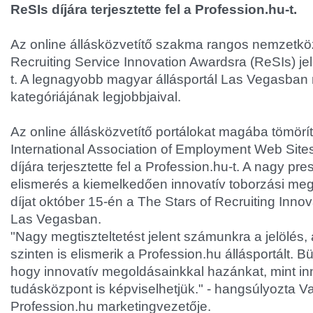
ReSIs díjára terjesztette fel a Profession.hu-t.
Az online állásközvetítő szakma rangos nemzetköz
Recruiting Service Innovation Awardsra (ReSIs) jel
t. A legnagyobb magyar állásportál Las Vegasban
kategóriájának legjobbjaival.
Az online állásközvetítő portálokat magába tömörí
International Association of Employment Web Sit
díjára terjesztette fel a Profession.hu-t. A nagy pr
elismerés a kiemelkedően innovatív toborzási mego
díjat október 15-én a The Stars of Recruiting Inno
Las Vegasban.
"Nagy megtiszteltetést jelent számunkra a jelölés
szinten is elismerik a Profession.hu állásportált. 
hogy innovatív megoldásainkkal hazánkat, mint i
tudásközpont is képviselhetjük." - hangsúlyozta V
Profession.hu marketingvezetője.