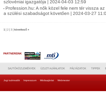
szlovéniai igazgatója | 2024-04-03 12:59
Profession.hu: A nők közel fele nem tér vissza a
a szülési szabadságot követően | 2024-03-27 11:
|
|
|
1
2
3
következő »
PARTNEREINK
SAJTÓKÖZLEMÉNYEK
ÜZLETI AJÁNLATOK
PÁLYÁZATOK
TIPPEK
Jogi tudnivalók
Impresszum
Médiaajánlat
Webmester