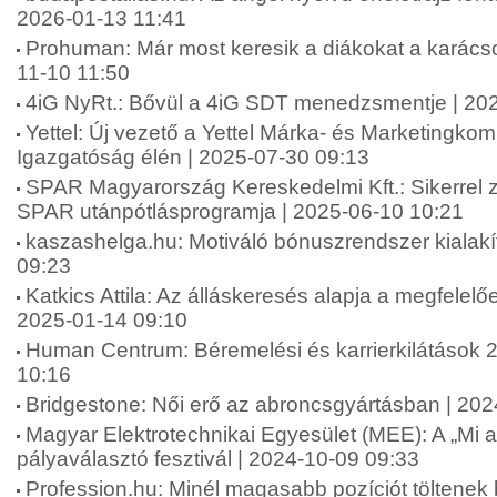
2026-01-13 11:41
Prohuman: Már most keresik a diákokat a karács
11-10 11:50
4iG NyRt.: Bővül a 4iG SDT menedzsmentje | 20
Yettel: Új vezető a Yettel Márka- és Marketingko
Igazgatóság élén | 2025-07-30 09:13
SPAR Magyarország Kereskedelmi Kft.: Sikerrel zár
SPAR utánpótlásprogramja | 2025-06-10 10:21
kaszashelga.hu: Motiváló bónuszrendszer kialakí
09:23
Katkics Attila: Az álláskeresés alapja a megfelelőe
2025-01-14 09:10
Human Centrum: Béremelési és karrierkilátások 
10:16
Bridgestone: Női erő az abroncsgyártásban | 20
Magyar Elektrotechnikai Egyesület (MEE): A „Mi 
pályaválasztó fesztivál | 2024-10-09 09:33
Profession.hu: Minél magasabb pozíciót töltenek