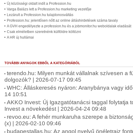
Új közösségi oldalt indít a Profession.hu
Varga Balázs lett a Profession.hu marketing vezetője
Lezárult a Profession.hu tulajdonosváltás
Profession.hu: jelentősen nőtt az online álláshirdetések száma tavaly
A GVH engedélyezte a profession.hu és a jobmonitor.hu weboldalak eladását
Csak elméletben szeretnénk külföldre költözni
A HR új hullámai
TOVÁBBI ANYAGOK EBBŐL A KATEGÓRIÁBÓL
terendo.hu: Milyen munkát vállalnak szívesen a fü
dolgozók? | 2026-07-17 09:45
WHC: Álláskeresés nyáron: Aranybánya vagy idő
14 10:51
AKKO Invest: Új Igazgatótanácsi taggal folytatj
Invest a növekedést | 2026-04-24 09:48
revoo.eu: A fehér munkaruha szerepe a biztonsá
(x) | 2026-02-10 09:46
budapestallas.hu: Az angol nyelvű önéletrajz fo