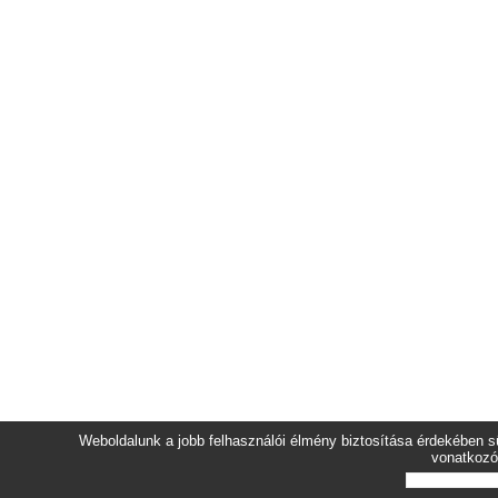
Weboldalunk a jobb felhasználói élmény biztosítása érdekében sü
vonatkozó