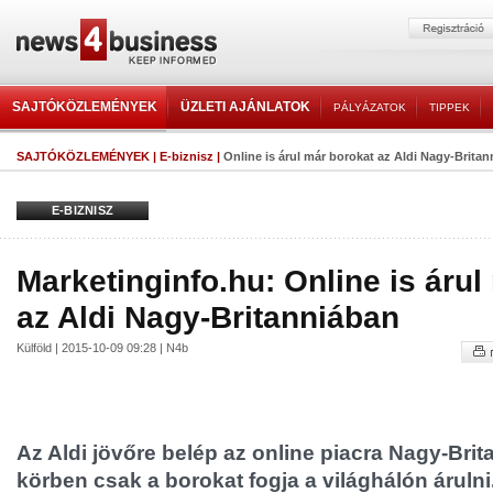
SAJTÓKÖZLEMÉNYEK
ÜZLETI AJÁNLATOK
PÁLYÁZATOK
TIPPEK
SAJTÓKÖZLEMÉNYEK
|
E-biznisz
|
Online is árul már borokat az Aldi Nagy-Brita
E-BIZNISZ
Marketinginfo.hu: Online is árul
az Aldi Nagy-Britanniában
Külföld | 2015-10-09 09:28 | N4b
Az Aldi jövőre belép az online piacra Nagy-Brit
körben csak a borokat fogja a világhálón árulni.