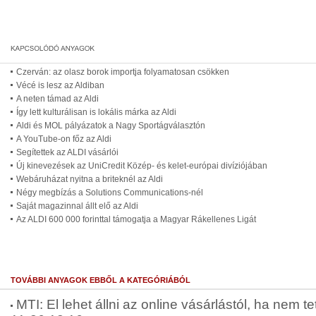
Czerván: az olasz borok importja folyamatosan csökken
Vécé is lesz az Aldiban
A neten támad az Aldi
Így lett kulturálisan is lokális márka az Aldi
Aldi és MOL pályázatok a Nagy Sportágválasztón
A YouTube-on főz az Aldi
Segítettek az ALDI vásárlói
Új kinevezések az UniCredit Közép- és kelet-európai divíziójában
Webáruházat nyitna a briteknél az Aldi
Négy megbízás a Solutions Communications-nél
Saját magazinnal állt elő az Aldi
Az ALDI 600 000 forinttal támogatja a Magyar Rákellenes Ligát
TOVÁBBI ANYAGOK EBBŐL A KATEGÓRIÁBÓL
MTI: El lehet állni az online vásárlástól, ha nem t