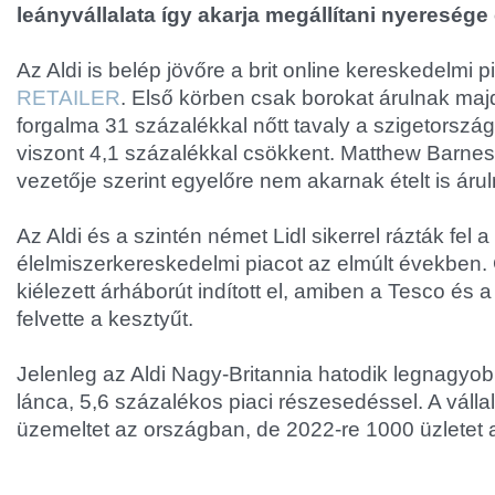
leányvállalata így akarja megállítani nyereség
Az Aldi is belép jövőre a brit online kereskedelmi pia
RETAILER
. Első körben csak borokat árulnak majd
forgalma 31 százalékkal nőtt tavaly a szigetorsz
viszont 4,1 százalékkal csökkent. Matthew Barnes, 
vezetője szerint egyelőre nem akarnak ételt is árul
Az Aldi és a szintén német Lidl sikerrel rázták fel a 
élelmiszerkereskedelmi piacot az elmúlt években
kiélezett árháborút indított el, amiben a Tesco és a
felvette a kesztyűt.
Jelenleg az Aldi Nagy-Britannia hatodik legnagyob
lánca, 5,6 százalékos piaci részesedéssel. A vállal
üzemeltet az országban, de 2022-re 1000 üzletet 