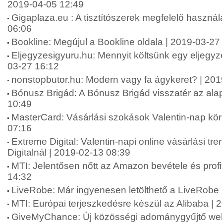
2019-04-05 12:49
Gigaplaza.eu : A tisztítószerek megfelelő használ
06:06
Bookline: Megújul a Bookline oldala | 2019-03-27
Eljegyzesigyuru.hu: Mennyit költsünk egy eljegyz
03-27 16:12
nonstopbutor.hu: Modern vagy fa ágykeret? | 20
Bónusz Brigád: A Bónusz Brigád visszatér az al
10:49
MasterCard: Vásárlási szokások Valentin-nap kö
07:16
Extreme Digital: Valentin-napi online vásárlási t
Digitalnál | 2019-02-13 08:39
MTI: Jelentősen nőtt az Amazon bevétele és profi
14:32
LiveRobe: Már ingyenesen letölthető a LiveRobe
MTI: Európai terjeszkedésre készül az Alibaba | 
GiveMyChance: Új közösségi adománygyűjtő webol