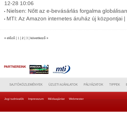
12-28 10:06
Nielsen: Nőtt az e-bevásárlás forgalma globálisa
MTI: Az Amazon internetes áruház új központjai 
|
|
|
|
« előző
1
2
3
következő »
PARTNEREINK
SAJTÓKÖZLEMÉNYEK
ÜZLETI AJÁNLATOK
PÁLYÁZATOK
TIPPEK
Jogi tudnivalók
Impresszum
Médiaajánlat
Webmester