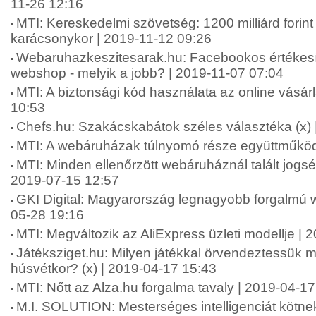
11-26 12:16
MTI: Kereskedelmi szövetség: 1200 milliárd forint
karácsonykor | 2019-11-12 09:26
Webaruhazkeszitesarak.hu: Facebookos értékesít
webshop - melyik a jobb? | 2019-11-07 07:04
MTI: A biztonsági kód használata az online vásár
10:53
Chefs.hu: Szakácskabátok széles választéka (x) 
MTI: A webáruházak túlnyomó része együttműköd
MTI: Minden ellenőrzött webáruháznál talált jogsé
2019-07-15 12:57
GKI Digital: Magyarország legnagyobb forgalmú 
05-28 19:16
MTI: Megváltozik az AliExpress üzleti modellje |
Játéksziget.hu: Milyen játékkal örvendeztessük
húsvétkor? (x) | 2019-04-17 15:43
MTI: Nőtt az Alza.hu forgalma tavaly | 2019-04-1
M.I. SOLUTION: Mesterséges intelligenciát kötne