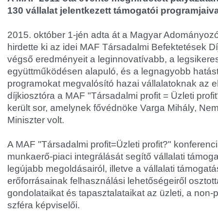
130 vállalat jelentkezett támogatói programjaiva
2015. október 1-jén adta át a Magyar Adományoz
hirdette ki az idei MAF Társadalmi Befektetések Dí
végső eredményeit a leginnovatívabb, a legsikere
együttműködésen alapuló, és a legnagyobb hatást
programokat megvalósító hazai vállalatoknak az el
díjkiosztóra a MAF "Társadalmi profit = Üzleti profi
került sor, amelynek fővédnöke Varga Mihály, Ne
Miniszter volt.
A MAF "Társadalmi profit=Üzleti profit?" konferenci
munkaerő-piaci integrálását segítő vállalati támo
legújabb megoldásairól, illetve a vállalati támoga
erőforrásainak felhasználási lehetőségeiről oszt
gondolataikat és tapasztalataikat az üzleti, a non-p
szféra képviselői.