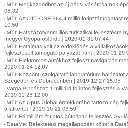
MTI: Megkezdődhet az új pécsi vásárcsarnok épí
08:32
MTI: Az OTT-ONE 364,4 millió forint támogatást n
10:50
MTI: Hatszázötvenmilliós turisztikai fejlesztésre n
megyei Gyopárosfürdő | 2020-01-31 07:44
MTI: Hatalmas volt az érdeklődés a vállalkozások
fejlesztéseit támogató pályázat iránt | 2020-01-29
MTI: Elektromos autókhoz fejleszt navigációs m
2020-01-24 12:07
MTI: Központi szolgáltató laboratórium hálózatot al
Szegeden és Debrecenben | 2019-12-27 15:05
Varga Pincészet: 1 milliárd forintos fejlesztés a V
2019-11-28 12:00
MTI: Az Opus Global érdekkörébe tartozó cég fejle
állatkertet | 2019-10-21 08:59
MTI: Félmilliárd forintos bútoripari fejlesztés Gyu
DataMe: Befektetési megállapodást kötött a Data