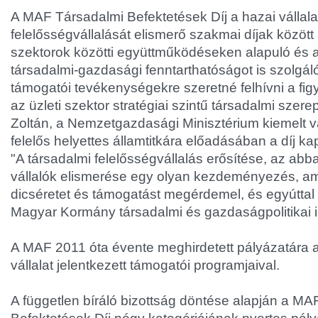
A MAF Társadalmi Befektetések Díj a hazai vállala
felelősségvállalását elismerő szakmai díjak között
szektorok közötti együttműködéseken alapuló és 
társadalmi-gazdasági fenntarthatóságot is szolgál
támogatói tevékenységekre szeretné felhívni a fig
az üzleti szektor stratégiai szintű társadalmi szere
Zoltán, a Nemzetgazdasági Minisztérium kiemelt vá
felelős helyettes államtitkára előadásában a díj k
"A társadalmi felelősségvállalás erősítése, az abb
vállalók elismerése egy olyan kezdeményezés, a
dicséretet és támogatást megérdemel, és egyúttal
Magyar Kormány társadalmi és gazdaságpolitikai ir
A MAF 2011 óta évente meghirdetett pályázatára 
vállalat jelentkezett támogatói programjaival.
A független bíráló bizottság döntése alapján a MA