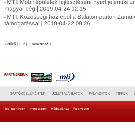
MTI: Mobil épületek fejlesztésére nyert jelentős 
magyar cég | 2019-04-24 12:15
MTI: Közösségi ház épül a Balaton-parton Zamár
támogatással | 2019-04-22 09:26
|
|
|
|
« előző
1
2
3
következő »
PARTNEREINK
SAJTÓKÖZLEMÉNYEK
ÜZLETI AJÁNLATOK
PÁLYÁZATOK
TIPPEK
Jogi tudnivalók
Impresszum
Médiaajánlat
Webmester