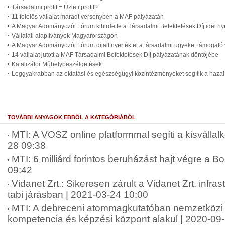
Társadalmi profit = Üzleti profit?
11 felelős vállalat maradt versenyben a MAF pályázatán
A Magyar Adományozói Fórum kihirdette a Társadalmi Befektetések Díj idei nye
Vállalati alapítványok Magyarországon
A Magyar Adományozói Fórum díjait nyerték el a társadalmi ügyeket támogató 
14 vállalat jutott a MAF Társadalmi Befektetések Díj pályázatának döntőjébe
Katalizátor Műhelybeszélgetések
Leggyakrabban az oktatási és egészségügyi közintézményeket segítik a hazai
TOVÁBBI ANYAGOK EBBŐL A KATEGÓRIÁBÓL
MTI: A VOSZ online platformmal segíti a kisvállal
28 09:38
MTI: 6 milliárd forintos beruházást hajt végre a 
09:42
Vidanet Zrt.: Sikeresen zárult a Vidanet Zrt. infras
tabi járásban | 2021-03-24 10:00
MTI: A debreceni atommagkutatóban nemzetközi
kompetencia és képzési központ alakul | 2020-09