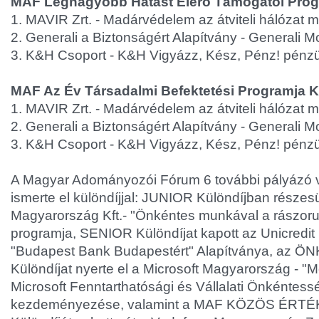
MAF Legnagyobb Hatást Elérő Támogatói Prog
1. MAVIR Zrt. - Madárvédelem az átviteli hálózat
2. Generali a Biztonságért Alapítvány - Generali
3. K&H Csoport - K&H Vigyázz, Kész, Pénz! pénzü
MAF Az Év Társadalmi Befektetési Programja K
1. MAVIR Zrt. - Madárvédelem az átviteli hálózat
2. Generali a Biztonságért Alapítvány - Generali
3. K&H Csoport - K&H Vigyázz, Kész, Pénz! pénzü
A Magyar Adományozói Fórum 6 további pályázó v
ismerte el különdíjjal: JUNIOR Különdíjban részesül
Magyarország Kft.- "Önkéntes munkával a rászor
programja, SENIOR Különdíjat kapott az Unicredit 
"Budapest Bank Budapestért" Alapítványa, az
Különdíjat nyerte el a Microsoft Magyarország - 
Microsoft Fenntarthatósági és Vállalati Önkéntess
kezdeményezése, valamint a MAF KÖZÖS ÉR