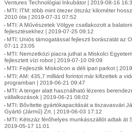
Ventures Technológiai Inkubátor | 2019-08-16 16:
MTI: ITM: több mint ötezer ötszáz kilométer hossza
2010 óta | 2019-07-31 07:52
MTI: A Művészetek Völgye csatlakozott a balaton
fejlesztésekhez | 2019-07-25 09:12
MTI: Uniós támogatással fejleszti borászatát az O
07-11 23:05
MTI: Nemzetközi piacra juthat a Miskolci Egyetem
fejlesztett vízi robot | 2019-07-10 09:09
MTI: Fejlesztik Miskolcon a déli ipari parkot | 20
MTI: AM: 435,7 milliárd forintot már kifizettek a vid
programban | 2019-06-21 09:47
MTI: A tenger alatt használható lézeres berende
vállalkozások | 2019-06-21 08:02
MTI: Bővítette gyártókapacitását a tiszavasvári 
Gyártó (Jármű) Zrt. | 2019-06-03 17:12
MTI: Kétszáz férőhelyes munkásszállót adtak át 
2019-05-17 11:01