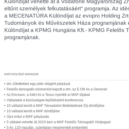
Különdíját vehette át a Vodafone Magyarország Zr
eltűnt személyek felkutatásáért" programja. Az id
a MECENATÚRA Különdíjat az evopro Holding Zrt.
Tudományok és Művészetek Háza programjának
Különdíjat a KPMG Hungária Kft.- KPMG Felelős 
programjának.
dm Jótettekkel egy jobb világért pályázat
Felelős támogatói elismerést kapott a dm, az E.ON és a Generali
Az Ericsson, a K&H és a Tesco nyerték el MAF díjakat
Vállalatok a közösségek fejlődéséért konferencia
10 vállalat került a MAF Társadalmi Befektetések Díj döntőjébe
10 vállalat került a MAF döntőjébe
Újra indul a MAF pályázata
5 vállalat vehette át 2015-ben a MAF Felelős Támogatói Védjegyet
5 év, 120 riasztás, számtalan megmentett emberélet