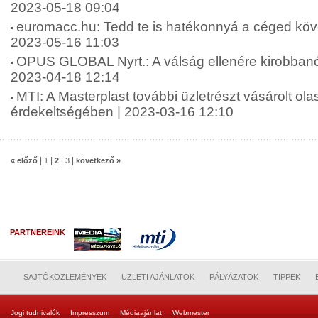
2023-05-18 09:04
euromacc.hu: Tedd te is hatékonnyá a céged köve
2023-05-16 11:03
OPUS GLOBAL Nyrt.: A válság ellenére kirobban
2023-04-18 12:14
MTI: A Masterplast további üzletrészt vásárolt ol
érdekeltségében | 2023-03-16 12:10
|
|
|
|
« előző
1
2
3
következő »
PARTNEREINK
SAJTÓKÖZLEMÉNYEK
ÜZLETI AJÁNLATOK
PÁLYÁZATOK
TIPPEK
Jogi tudnivalók
Impresszum
Médiaajánlat
Webmester