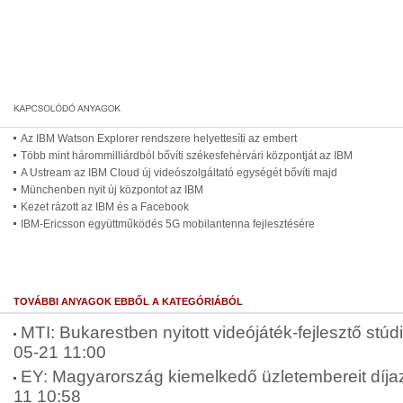
Az IBM Watson Explorer rendszere helyettesíti az embert
Több mint hárommilliárdból bővíti székesfehérvári központját az IBM
A Ustream az IBM Cloud új videószolgáltató egységét bővíti majd
Münchenben nyit új központot az IBM
Kezet rázott az IBM és a Facebook
IBM-Ericsson együttműködés 5G mobilantenna fejlesztésére
TOVÁBBI ANYAGOK EBBŐL A KATEGÓRIÁBÓL
MTI: Bukarestben nyitott videójáték-fejlesztő stú
05-21 11:00
EY: Magyarország kiemelkedő üzletembereit díja
11 10:58