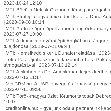
2023-10-24 12:10
MTI: Bővül a Netrisk Csoport a térség országaiba
MTI: Stratégiai együttműködést kötött a Duna Au
| 2023-09-08 10:14
MTI: Partnerségre lépett a montenegrói kormány é
2023-07-27 10:00
MTI: Akkumulátorgyárat épít Angliában a Jaguar
tulajdonosa | 2023-07-21 09:44
MTI: Kiemelkedő siker a Dunaferr eladása | 2023
Tetra Pak: Újrahasznosító központ a Tetra Pak é
támogatásával | 2023-07-13 12:14
MTI: Afrikában és Dél-Amerikában terjeszkedhet a 
2023-07-13 11:17
MiniCRM.hu: A USP lényege és fontossága egy cé
2023-07-11 09:56
MTI: Török-magyar üzleti fórumot tartottak Debr
10:07
creditonline.hu: Figyeljünk oda a partnereink kapcso