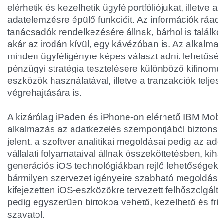
elérhetik és kezelhetik ügyfélportfóliójukat, illetve 
adatelemzésre épülő funkcióit. Az információk ráa
tanácsadók rendelkezésére állnak, bárhol is találk
akár az irodán kívül, egy kávézóban is. Az alkalma
minden ügyféligényre képes választ adni: lehetősé
pénzügyi stratégia tesztelésére különböző kifinom
eszközök használatával, illetve a tranzakciók telj
végrehajtására is.
A kizárólag iPaden és iPhone-on elérhető IBM Mobi
alkalmazás az adatkezelés szempontjából bizton
jelent, a szoftver analitikai megoldásai pedig az a
vállalati folyamataival állnak összeköttetésben, k
generációs iOS technológiákban rejlő lehetőségek
bármilyen szervezet igényeire szabható megoldást
kifejezetten iOS-eszközökre tervezett felhőszolgál
pedig egyszerűen birtokba vehető, kezelhető és fri
szavatol.