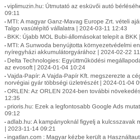
viplimuzin.hu: Útmutató az esküvői autó bérléséh
09:11
MTI: A magyar Ganz-Mavag Europe Zrt. vételi aján
Talgo vasútépítő vállalatra | 2024-03-11 12:43
BKK: Újabb MOL Bubi-állomásokat telepít a BKK 
MTI: A Sunwoda benyújtotta környezetvédelmi e
nyíregyházi akkumulátorgyárához | 2024-02-22 11
Delta Technologies: Együttműködési megállapodás
az evosoft | 2024-01-04 10:24
Vajda-Papír: A Vajda-Papír Kft. megszerezte a cé
norvégiai gyár többségi üzletrészét | 2024-01-04 
ORLEN: Az ORLEN 2024-ben további növekedést
12:35
prioris.hu: Ezek a legfontosabb Google Ads muta
09:12
adlab.hu: A kampányoknál figyelj a kulcsszavak m
| 2023-11-14 09:21
ingatlan.com : Magyar kézbe került a Használtaut