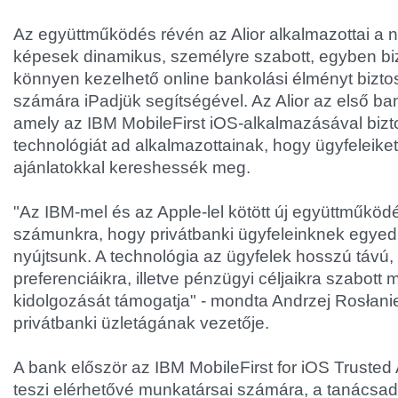
Az együttműködés révén az Alior alkalmazottai a 
képesek dinamikus, személyre szabott, egyben bi
könnyen kezelhető online bankolási élményt biztos
számára iPadjük segítségével. Az Alior az első b
amely az IBM MobileFirst iOS-alkalmazásával biz
technológiát ad alkalmazottainak, hogy ügyfeleike
ajánlatokkal kereshessék meg.
"Az IBM-mel és az Apple-lel kötött új együttműködé
számunkra, hogy privátbanki ügyfeleinknek egyedü
nyújtsunk. A technológia az ügyfelek hosszú távú,
preferenciáikra, illetve pénzügyi céljaikra szabott
kidolgozását támogatja" - mondta Andrzej Rosłanie
privátbanki üzletágának vezetője.
A bank először az IBM MobileFirst for iOS Trusted
teszi elérhetővé munkatársai számára, a tanácsadó