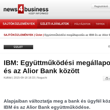
SAJTÓKÖZLEMÉNYEK
ÜZLETI AJÁNLATOK
PÁLYÁZATOK
TIPPEK
SAJTÓKÖZLEMÉNYEK
|
Üzlet
|
Együttműködési megállapodás az IBM és az Alior 
I
ÜZLET
IBM: Együttműködési megállapo
és az Alior Bank között
Külföld | 2015-09-18 18:33 | Noguchi
Alapjaiban változtatja meg a bank és ügyfél köz
IBM és az Alior Bank együttműködése.