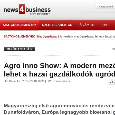
SAJTÓKÖZLEMÉNYEK
ÜZLETI AJÁNLATOK
PÁLYÁZATOK
TIPPEK
SAJTÓKÖZLEMÉNYEK
|
Mezőgazdaság
|
A modern mezőgazdaság lehet a hazai 
m
MEZŐGAZDASÁG
Agro Inno Show: A modern mez
lehet a hazai gazdálkodók ugró
Dél-Dunántúl | 2015-09-18 10:31 | LWp Kommunikáció
Magyarország első agrárinnovációs rendezvény
Dunaföldváron, Európa legnagyobb bioetanol 