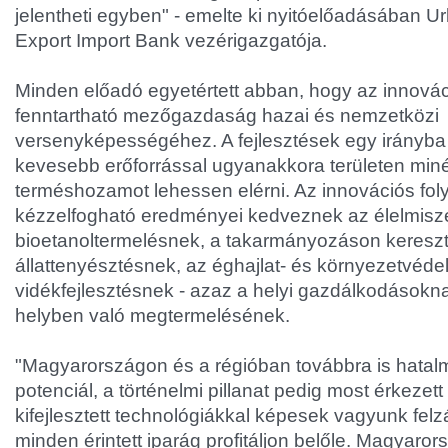
jelentheti egyben" - emelte ki nyitóelőadásában U
Export Import Bank vezérigazgatója.
Minden előadó egyetértett abban, hogy az innovác
fenntartható mezőgazdaság hazai és nemzetközi
versenyképességéhez. A fejlesztések egy irányba 
kevesebb erőforrással ugyanakkora területen min
terméshozamot lehessen elérni. Az innovációs fo
kézzelfogható eredményei kedveznek az élelmisz
bioetanoltermelésnek, a takarmányozáson kereszt
állattenyésztésnek, az éghajlat- és környezetvédel
vidékfejlesztésnek - azaz a helyi gazdálkodásokn
helyben való megtermelésének.
"Magyarországon és a régióban továbbra is hatal
potenciál, a történelmi pillanat pedig most érkezett
kifejlesztett technológiákkal képesek vagyunk felz
minden érintett iparág profitáljon belőle. Magyaror