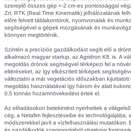
szereplő összes gép +-2 cm-es pontossággal vég
Zrt. RTK (Real Time Kinematik) jelhálózatának fel
előre felvett táblakontúrok, nyomvonalak és mun
segítségével a gépek mozgásának és munkavégzé
könnyen megtörténik.
Szintén a precíziós gazdálkodást segíti elő a drón
alkalmazó magyar startup, az Agridron Kft. is. A válla
megoldás drónok segítségvel térképezi fel a növé
eltéréseket, az így elkészített térképek segítségé
változtatni a már vegetációs időszakban kijuttatot
megoldás használatával így három év alatt kukori
0,5 tonnás hozamnövekedést értek el.
Az előadásokon betekintést nyerhettek a világels
cég, a Netafim fejlesztéseibe és technológiájába,
módszerekkel javít a vízfelhasználási mutatókon. 
és gazdálkodók szempontjából stratégiai fontossá