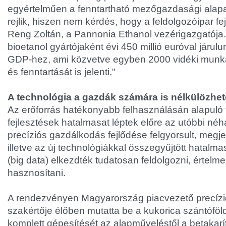
egyértelműen a fenntartható mezőgazdasági alap
rejlik, hiszen nem kérdés, hogy a feldolgozóipar fe
Reng Zoltán, a Pannonia Ethanol vezérigazgatója
bioetanol gyártójaként évi 450 millió euróval járu
GDP-hez, ami közvetve egyben 2000 vidéki munk
és fenntartását is jelenti."
A technológia a gazdák számára is nélkülözhet
Az erőforrás hatékonyabb felhasználásán alapuló 
fejlesztések hatalmasat léptek előre az utóbbi né
precíziós gazdálkodás fejlődése felgyorsult, megje
illetve az új technológiákkal összegyűjtött hatal
(big data) elkezdték tudatosan feldolgozni, értelm
hasznosítani.
A rendezvényen Magyarország piacvezető precíz
szakértője élőben mutatta be a kukorica szántófö
komplett gépesítését az alapműveléstől a betakarí