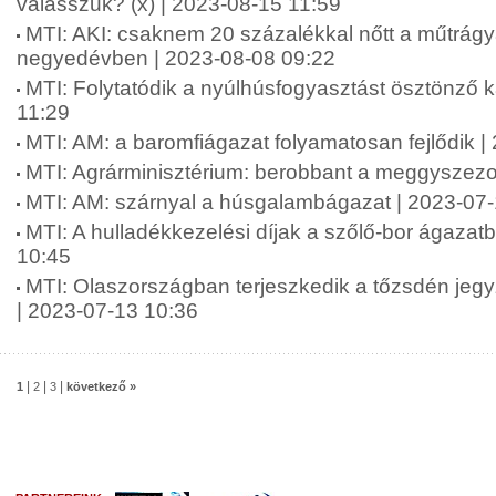
válasszuk? (x) | 2023-08-15 11:59
MTI: AKI: csaknem 20 százalékkal nőtt a műtrág
negyedévben | 2023-08-08 09:22
MTI: Folytatódik a nyúlhúsfogyasztást ösztönző
11:29
MTI: AM: a baromfiágazat folyamatosan fejlődik |
MTI: Agrárminisztérium: berobbant a meggyszezo
MTI: AM: szárnyal a húsgalambágazat | 2023-07
MTI: A hulladékkezelési díjak a szőlő-bor ágazat
10:45
MTI: Olaszországban terjeszkedik a tőzsdén jeg
| 2023-07-13 10:36
|
|
|
1
2
3
következő »