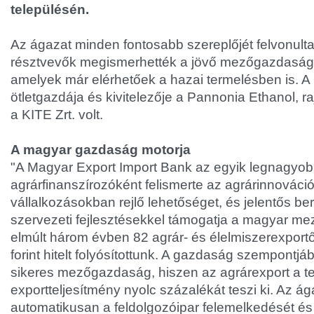
településén.
Az ágazat minden fontosabb szereplőjét felvonult
résztvevők megismerhették a jövő mezőgazdaságán
amelyek már elérhetőek a hazai termelésben is. 
ötletgazdája és kivitelezője a Pannonia Ethanol, ra
a KITE Zrt. volt.
A magyar gazdaság motorja
"A Magyar Export Import Bank az egyik legnagyo
agrárfinanszírozóként felismerte az agrárinnováció
vállalkozásokban rejlő lehetőséget, és jelentős b
szervezeti fejlesztésekkel támogatja a magyar m
elmúlt három évben 82 agrár- és élelmiszerexportő
forint hitelt folyósítottunk. A gazdaság szempontjá
sikeres mezőgazdaság, hiszen az agrárexport a t
exportteljesítmény nyolc százalékát teszi ki. Az 
automatikusan a feldolgozóipar felemelkedését é