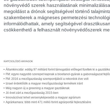
növényvédő szerek használatának minimalizálása.
megoldást a drónok segítségével történő talajminta
szakemberek a mágneses permetezési technológia 
informálódhattak, amely segítségével drasztikusa
csökkenthető a felhasznált növényvédőszerek me
Államkincstár: eddig 97 milliárd forint támogatási előleget fizettek ki a gazdál
FM: egyre nagyobb szerepet kapnak a bioetanol-gyárak a gabonaágazat fejl
FM: 2016 a mezőgazdaság szempontjából a rekordok éve volt
Izrael érdeklődik a magyar mezőgazdasági termékek iránt
Még nagyon új a greening a magyar gazdáknak
Jó évet zárt a mezőgazdaság 2015-ben
Innovációval lehet versenyképesebb a magyar agrárium
Agrárkamara: több mint 471 millió forint agrárportál fejlesztésére