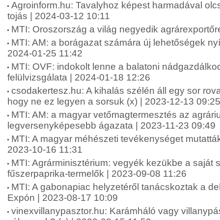
Agroinform.hu: Tavalyhoz képest harmadával olcs
tojás | 2024-03-12 10:11
MTI: Oroszország a világ negyedik agrárexportőr
MTI: AM: a borágazat számára új lehetőségek nyí
2024-01-25 11:42
MTI: OVF: indokolt lenne a balatoni nádgazdálkod
felülvizsgálata | 2024-01-18 12:26
csodakertesz.hu: A kihalás szélén áll egy sor rova
hogy ne ez legyen a sorsuk (x) | 2023-12-13 09:2
MTI: AM: a magyar vetőmagtermesztés az agrári
legversenyképesebb ágazata | 2023-11-23 09:49
MTI: A magyar méhészeti tevékenységet mutatták
2023-10-16 11:31
MTI: Agrárminisztérium: vegyék kezükbe a saját 
fűszerpaprika-termelők | 2023-09-08 11:26
MTI: A gabonapiac helyzetéről tanácskoztak a d
Expón | 2023-08-17 10:09
vinexvillanypasztor.hu: Karámháló vagy villanypás