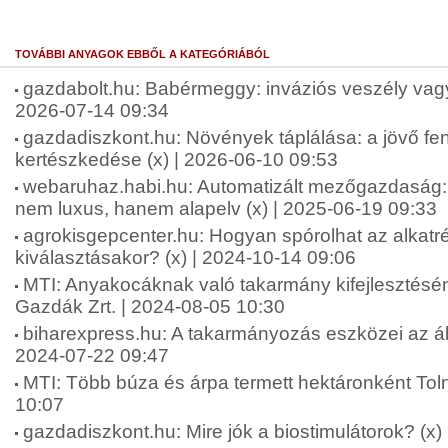
TOVÁBBI ANYAGOK EBBŐL A KATEGÓRIÁBÓL
gazdabolt.hu: Babérmeggy: inváziós veszély vagy 
2026-07-14 09:34
gazdadiszkont.hu: Növények táplálása: a jövő fen
kertészkedése (x) | 2026-06-10 09:53
webaruhaz.habi.hu: Automatizált mezőgazdaság: 
nem luxus, hanem alapelv (x) | 2025-06-19 09:33
agrokisgepcenter.hu: Hogyan spórolhat az alkatr
kiválasztásakor? (x) | 2024-10-14 09:06
MTI: Anyakocáknak való takarmány kifejlesztésén
Gazdák Zrt. | 2024-08-05 10:30
biharexpress.hu: A takarmányozás eszközei az áll
2024-07-22 09:47
MTI: Több búza és árpa termett hektáronként To
10:07
gazdadiszkont.hu: Mire jók a biostimulátorok? (x)