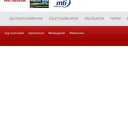
PARTNEREINK
SAJTÓKÖZLEMÉNYEK
ÜZLETI AJÁNLATOK
PÁLYÁZATOK
TIPPEK
Jogi tudnivalók
Impresszum
Médiaajánlat
Webmester