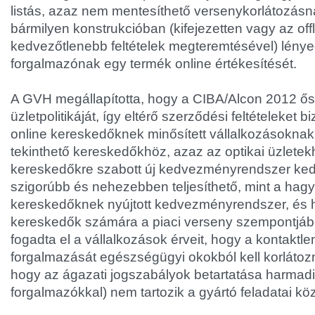
listás, azaz nem mentesíthető versenykorlátozásnak
bármilyen konstrukcióban (kifejezetten vagy az off
kedvezőtlenebb feltételek megteremtésével) lénye
forgalmazónak egy termék online értékesítését.
A GVH megállapította, hogy a CIBA/Alcon 2012 ős
üzletpolitikáját, így eltérő szerződési feltételeket biz
online kereskedőknek minősített vállalkozásokn
tekinthető kereskedőkhöz, azaz az optikai üzletek
kereskedőkre szabott új kedvezményrendszer ke
szigorúbb és nehezebben teljesíthető, mint a ha
kereskedőknek nyújtott kedvezményrendszer, és h
kereskedők számára a piaci verseny szempontjá
fogadta el a vállalkozások érveit, hogy a kontaktl
forgalmazását egészségügyi okokból kell korlátozn
hogy az ágazati jogszabályok betartatása harmadik
forgalmazókkal) nem tartozik a gyártó feladatai kö