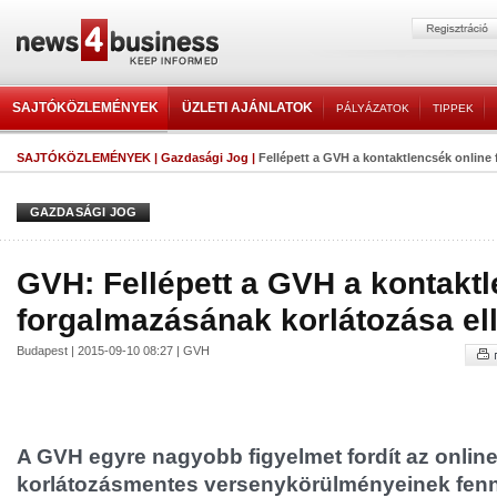
SAJTÓKÖZLEMÉNYEK
ÜZLETI AJÁNLATOK
PÁLYÁZATOK
TIPPEK
SAJTÓKÖZLEMÉNYEK
|
Gazdasági Jog
|
Fellépett a GVH a kontaktlencsék online 
GAZDASÁGI JOG
GVH: Fellépett a GVH a kontakt
forgalmazásának korlátozása el
Budapest | 2015-09-10 08:27 | GVH
A GVH egyre nagyobb figyelmet fordít az online
korlátozásmentes versenykörülményeinek fenn