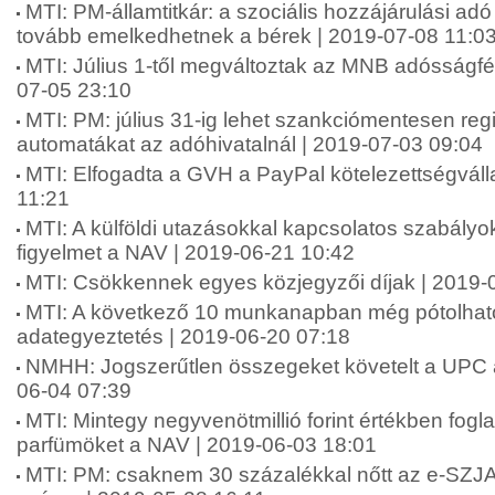
MTI: PM-államtitkár: a szociális hozzájárulási ad
tovább emelkedhetnek a bérek | 2019-07-08 11:0
MTI: Július 1-től megváltoztak az MNB adósságfé
07-05 23:10
MTI: PM: július 31-ig lehet szankciómentesen regi
automatákat az adóhivatalnál | 2019-07-03 09:04
MTI: Elfogadta a GVH a PayPal kötelezettségváll
11:21
MTI: A külföldi utazásokkal kapcsolatos szabályokr
figyelmet a NAV | 2019-06-21 10:42
MTI: Csökkennek egyes közjegyzői díjak | 2019-
MTI: A következő 10 munkanapban még pótolható
adategyeztetés | 2019-06-20 07:18
NMHH: Jogszerűtlen összegeket követelt a UPC az 
06-04 07:39
MTI: Mintegy negyvenötmillió forint értékben fogla
parfümöket a NAV | 2019-06-03 18:01
MTI: PM: csaknem 30 százalékkal nőtt az e-SZJA