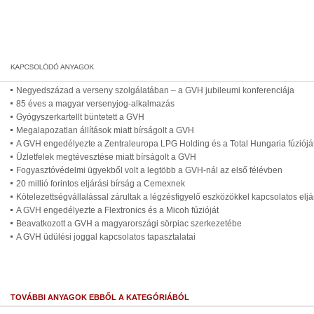
Negyedszázad a verseny szolgálatában – a GVH jubileumi konferenciája
85 éves a magyar versenyjog-alkalmazás
Gyógyszerkartellt büntetett a GVH
Megalapozatlan állítások miatt bírságolt a GVH
A GVH engedélyezte a Zentraleuropa LPG Holding és a Total Hungaria fúziójá
Üzletfelek megtévesztése miatt bírságolt a GVH
Fogyasztóvédelmi ügyekből volt a legtöbb a GVH-nál az első félévben
20 millió forintos eljárási bírság a Cemexnek
Kötelezettségvállalással zárultak a légzésfigyelő eszközökkel kapcsolatos elj
A GVH engedélyezte a Flextronics és a Micoh fúzióját
Beavatkozott a GVH a magyarországi sörpiac szerkezetébe
A GVH üdülési joggal kapcsolatos tapasztalatai
TOVÁBBI ANYAGOK EBBŐL A KATEGÓRIÁBÓL