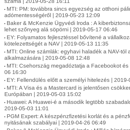
száma | 2019-05-28 16:11
MTI: PM: továbbra sincs egyezség az otthoni pál
adómentességéről | 2019-05-23 12:09
Baker & McKenzie Ügyvédi Iroda : A kiberbizton
lehet szőnyeg alá söpörni | 2019-05-17 06:46
EY: Folyamatos fejlesztéssel bővítené a vállalkoz
kötelezettségét a NAV | 2019-05-13 11:35
MTI: Online számlák: egyhavi haladék a NAV-tól 
alkalmazására | 2019-05-08 12:48
MTI: Csehország megadóztatja a Facebookot és a
06 16:30
EY: Fellendülés előtt a személyi hitelezés | 2019
MTI: A Visa és a Mastercard is jelentősen csökken
Európában | 2019-05-03 15:02
Huawei: A Huawei-é a második legtöbb szabada
2019-05-03 11:01
PGM Expert: A készpénzfizetési korlát és a pénz
nyitásának szabályai | 2019-04-26 06:49