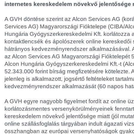
internetes kereskedelem növekvő jelentősége m
A GVH döntése szerint az Alcon Services AG (kor
Services AG) Magyarországi Fióktelepe (CIBA/Alc
Hungária Gyógyszerkereskedelmi Kft. korlátozza 
kontaktlencsék és ápolószerek online kereskedői s
hátrányos kedvezményrendszer alkalmazásával. A
az Alcon Services AG Magyarországi Fióktelepét 51
Alcon Hungária Gyógyszerkereskedelmi Kft.-t (Alc
52.343.000 forint bírság megfizetésére kötelezte. 
jelenleg is alkalmazott, jogsértő feltételeket tartal
kedvezményrendszer alkalmazását (60 napos határ
A GVH egyre nagyobb figyelmet fordít az online üzl
korlátozásmentes versenykörülményeinek fenntart
kereskedelem növekvő jelentősége miatt (jól mutat
online szállásfoglalás tárgyában indult ágazati viz
összhangban az európai versenyhatóságok gyakorl