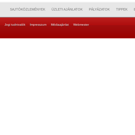
SAJTÓKÖZLEMÉNYEK
ÜZLETI AJÁNLATOK
PÁLYÁZATOK
TIPPEK
Jogi tudnivalók
Impresszum
Médiaajánlat
Webmester