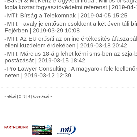
Baker & McKenzie Ügyvédi Iroda : Milliós bírságr
foglalkoztat fogyasztóvédelmi referenst | 2019-04
MTI: Bírság a Telekomnak | 2019-04-05 15:25
MTI: Tavaly jelentősen csökkent a két éven túli 
Fejérben | 2019-03-29 10:08
MTI: Az EU erősíti az online értékesítés áfaszabá
elleni küzdelem érdekében | 2019-03-18 20:42
MTI: Március 18-áig lehet kérni sms-ben az szja-b
postázását | 2019-03-15 18:42
Pro Lawyer Consulting : A magyarok fele leellenőr
neten | 2019-03-12 12:39
|
|
|
|
« előző
2
3
4
következő »
PARTNEREINK