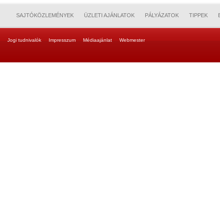
SAJTÓKÖZLEMÉNYEK
ÜZLETI AJÁNLATOK
PÁLYÁZATOK
TIPPEK
Jogi tudnivalók
Impresszum
Médiaajánlat
Webmester