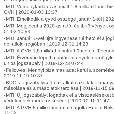
MTI: Versenykorlátozás miatt 1,6 milliárd forint bír
GVH | 2020-01-03 13:37
MTI: Emelkedik a gyed összege január 1-től | 20
MTI: Megjelent a 2020-as adó- és tb-törvények ös
01-02 10:53
MTI: Január 1-vel újra ingyenesen érhető el a jog
dél-alföldi régióban | 2019-12-31 14:23
MTI: A GVH 1,8 milliárd forintra büntette a Teleno
MTI: Érvénybe lépett a határon átnyúló euróügyle
uniós jogszabály | 2019-12-23 07:44
Fellowes: Mennyi bizalmas adat kerül a szemétb
2019-11-19 10:37
BDO: Jogszabálysértő az alkalmazottak okmányai
másolása és a másolatok tárolása | 2019-11-15 0
MTI: Új jogszabályt fogadtak el a visszaéléseket 
védelmének megerősítésére | 2019-10-10 11:47
MTI: A GVH 5 millió forintra bírságolta Rubint Ré
11:12