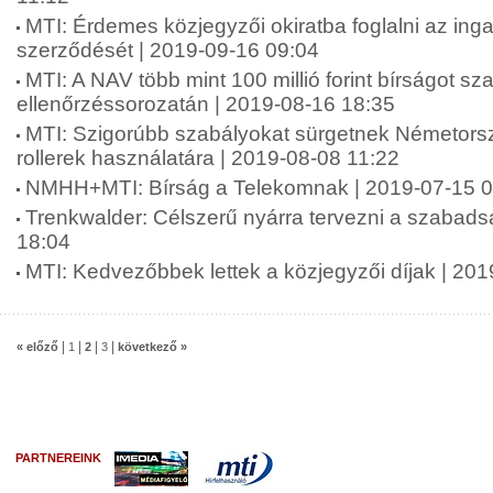
MTI: Érdemes közjegyzői okiratba foglalni az inga
szerződését | 2019-09-16 09:04
MTI: A NAV több mint 100 millió forint bírságot sza
ellenőrzéssorozatán | 2019-08-16 18:35
MTI: Szigorúbb szabályokat sürgetnek Németors
rollerek használatára | 2019-08-08 11:22
NMHH+MTI: Bírság a Telekomnak | 2019-07-15 0
Trenkwalder: Célszerű nyárra tervezni a szabads
18:04
MTI: Kedvezőbbek lettek a közjegyzői díjak | 20
|
|
|
|
« előző
1
2
3
következő »
PARTNEREINK