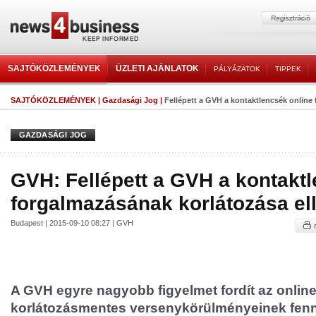
SAJTÓKÖZLEMÉNYEK
ÜZLETI AJÁNLATOK
PÁLYÁZATOK
TIPPEK
SAJTÓKÖZLEMÉNYEK
|
Gazdasági Jog
|
Fellépett a GVH a kontaktlencsék online 
GAZDASÁGI JOG
GVH: Fellépett a GVH a kontakt
forgalmazásának korlátozása el
Budapest | 2015-09-10 08:27 | GVH
A GVH egyre nagyobb figyelmet fordít az online
korlátozásmentes versenykörülményeinek fenn