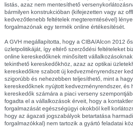
listás, azaz nem mentesíthető versenykorlátozásnak
bármilyen konstrukcióban (kifejezetten vagy az off
kedvezőtlenebb feltételek megteremtésével) lénye
forgalmazónak egy termék online értékesítését.
A GVH megállapította, hogy a CIBA/Alcon 2012 ős
üzletpolitikáját, így eltérő szerződési feltételeket biz
online kereskedőknek minősített vállalkozásokn
tekinthető kereskedőkhöz, azaz az optikai üzletek
kereskedőkre szabott új kedvezményrendszer ke
szigorúbb és nehezebben teljesíthető, mint a ha
kereskedőknek nyújtott kedvezményrendszer, és h
kereskedők számára a piaci verseny szempontjá
fogadta el a vállalkozások érveit, hogy a kontaktl
forgalmazását egészségügyi okokból kell korlátozn
hogy az ágazati jogszabályok betartatása harmadik
forgalmazókkal) nem tartozik a gyártó feladatai kö