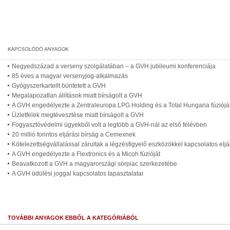
Negyedszázad a verseny szolgálatában – a GVH jubileumi konferenciája
85 éves a magyar versenyjog-alkalmazás
Gyógyszerkartellt büntetett a GVH
Megalapozatlan állítások miatt bírságolt a GVH
A GVH engedélyezte a Zentraleuropa LPG Holding és a Total Hungaria fúziójá
Üzletfelek megtévesztése miatt bírságolt a GVH
Fogyasztóvédelmi ügyekből volt a legtöbb a GVH-nál az első félévben
20 millió forintos eljárási bírság a Cemexnek
Kötelezettségvállalással zárultak a légzésfigyelő eszközökkel kapcsolatos elj
A GVH engedélyezte a Flextronics és a Micoh fúzióját
Beavatkozott a GVH a magyarországi sörpiac szerkezetébe
A GVH üdülési joggal kapcsolatos tapasztalatai
TOVÁBBI ANYAGOK EBBŐL A KATEGÓRIÁBÓL