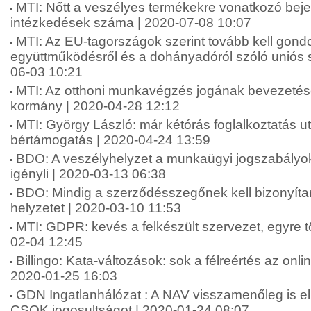
MTI: Nőtt a veszélyes termékekre vonatkozó bej
intézkedések száma | 2020-07-08 10:07
MTI: Az EU-tagországok szerint tovább kell gond
együttműködésről és a dohányadóról szóló uniós 
06-03 10:21
MTI: Az otthoni munkavégzés jogának bevezetésé
kormány | 2020-04-28 12:12
MTI: György László: már kétórás foglalkoztatás ut
bértámogatás | 2020-04-24 13:59
BDO: A veszélyhelyzet a munkaügyi jogszabályok
igényli | 2020-03-13 06:38
BDO: Mindig a szerződésszegőnek kell bizonyítan
helyzetet | 2020-03-10 11:53
MTI: GDPR: kevés a felkészült szervezet, egyre t
02-04 12:45
Billingo: Kata-változások: sok a félreértés az onli
2020-01-25 16:03
GDN Ingatlanhálózat : A NAV visszamenőleg is ell
CSOK jogosultságot | 2020-01-24 08:07