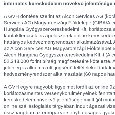
internetes kereskedelem növekvő jelentősége m
A GVH döntése szerint az Alcon Services AG (kor
Services AG) Magyarországi Fióktelepe (CIBA/Alc
Hungária Gyógyszerkereskedelmi Kft. korlátozza 
kontaktlencsék és ápolószerek online kereskedői s
hátrányos kedvezményrendszer alkalmazásával. A
az Alcon Services AG Magyarországi Fióktelepét 51
Alcon Hungária Gyógyszerkereskedelmi Kft.-t (Alc
52.343.000 forint bírság megfizetésére kötelezte. 
jelenleg is alkalmazott, jogsértő feltételeket tartal
kedvezményrendszer alkalmazását (60 napos határ
A GVH egyre nagyobb figyelmet fordít az online üzl
korlátozásmentes versenykörülményeinek fenntart
kereskedelem növekvő jelentősége miatt (jól mutat
online szállásfoglalás tárgyában indult ágazati viz
összhangban az európai versenyhatóságok gyakorl