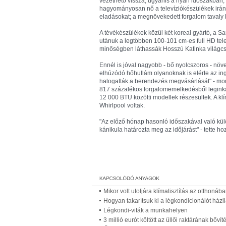
vezethető vissza, ugyanis a nyári időszakban,
hagyományosan nő a televíziókészülékek iránt
eladásokat; a megnövekedett forgalom tavaly 
A tévékészülékek közül két koreai gyártó, a 
utánuk a legtöbben 100-101 cm-es full HD tel
minőségben láthassák Hosszú Katinka világcsú
Ennél is jóval nagyobb - bő nyolcszoros - nö
elhúzódó hőhullám olyanoknak is elérte az in
halogatták a berendezés megvásárlását" - 
817 százalékos forgalomemelkedésből legink
12 000 BTU közötti modellek részesültek. A kl
Whirlpool voltak.
"Az előző hónap hasonló időszakával való kül
kánikula határozta meg az időjárást" - tette 
Mikor volt utoljára klímatisztítás az otthonába
Hogyan takarítsuk ki a légkondicionálót házil
Légkondi-viták a munkahelyen
3 millió eurót költött az üllői raktárának bőv