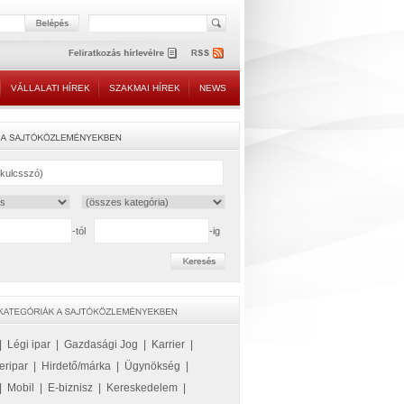
VÁLLALATI HÍREK
SZAKMAI HÍREK
NEWS
-tól
-ig
|
Légi ipar
|
Gazdasági Jog
|
Karrier
|
eripar
|
Hirdető/márka
|
Ügynökség
|
|
Mobil
|
E-biznisz
|
Kereskedelem
|