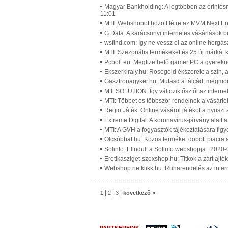
Magyar Bankholding: A legtöbben az érintésme
11:01
MTI: Webshopot hozott létre az MVM Next En
G Data: A karácsonyi internetes vásárlások 
wsfind.com: Így ne vessz el az online horgás
MTI: Szezonális termékeket és 25 új márkát
Pcbolt.eu: Megfizethető gamer PC a gyerekne
Ekszerkiraly.hu: Rosegold ékszerek: a szín, a
Gasztronagyker.hu: Mutasd a tálcád, megmon
M.I. SOLUTION: Így változik ősztől az interne
MTI: Többet és többször rendelnek a vásárló
Regio Játék: Online vásárol játékot a nyusz
Extreme Digital: A koronavírus-járvány alatt 
MTI: A GVH a fogyasztók tájékoztatására figy
Olcsóbbat.hu: Közös terméket dobott piacra 
Solinfo: Elindult a Solinfo webshopja | 2020
Erotikasziget-szexshop.hu: Titkok a zárt ajtó
Webshop.netklikk.hu: Ruharendelés az interne
|
|
|
1
2
3
következő »