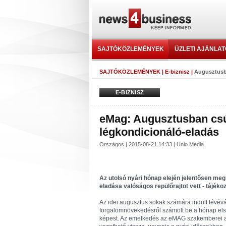
SAJTÓKÖZLEMÉNYEK
ÜZLETI AJÁNLA
SAJTÓKÖZLEMÉNYEK
|
E-biznisz
|
Augusztusba
E-BIZNISZ
eMag: Augusztusban csúc
légkondicionáló-eladás
Országos | 2015-08-21 14:33 | Unio Media
Az utolsó nyári hónap elején jelentősen me
eladása valóságos repülőrajtot vett - tájéko
Az idei augusztus sokak számára indult tévév
forgalomnövekedésről számolt be a hónap els
képest. Az emelkedés az eMAG szakemberei a k