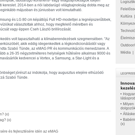
 olimpiák, labdarúgó kontinens- vagy világbajnokságok idején
Logiszti
i kereslet. 2014-ben a riói labdarúgó világbajnokság dobta meg az
Felelőss
leginkább májusban és júniusban volt kimutatható.
Kultúra
Samsung és LG 80 cm képátlójú Full HD-modelljei a legnépszerűbbek,
Környez
evíziókat választottak ahhoz, hogy megfelelő méretben és
csát vagy éppen Cseh László brillírozását.
Technol
Élelmisz
vekedés volt tapasztalható a klímaberendezések szegmensében. "Az
gerküszöbét, akik eddig idegenkedtek a légkondicionálástól vagy
Outdoor/
mondta Szabó Tünde, az eMAG PR és kommunikációs menedzsere. A
Média
ább a 26-35 négyzetméteres helyiségek hűtésére alkalmas 9000 és
ímavásárlók kedvencei a Vortex, a Samsung, a Star-Light és a
önbséget jórészt az indokolja, hogy augusztus elejére elhúzódó
hozzá Szabó Tünde.
Innova
kezelés
Hogyan
látáspro
Milyen 
dolgozó
Állásk
n? (x)
Babérme
ag? (x)
(x)
ítésére és fejlesztésére idén az eMAG