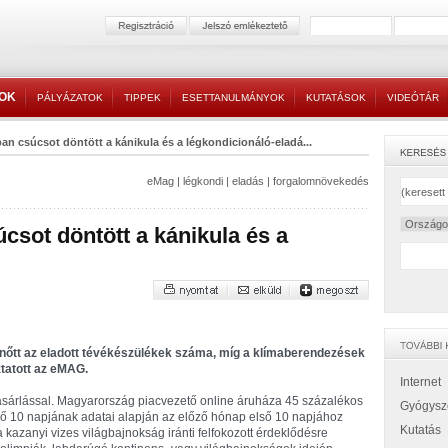
TOK
PÁLYÁZATOK
TIPPEK
ESETTANULMÁNYOK
KUTATÁSOK
VIDEÓTÁR
n csúcsot döntött a kánikula és a légkondicionáló-eladá...
eMag
|
légkondi
|
eladás
|
forgalomnövekedés
sot döntött a kánikula és a
gnőtt az eladott tévékészülékek száma, míg a klímaberendezések
ztatott az eMAG.
Internet
ásárlással. Magyarország piacvezető online áruháza 45 százalékos
Gyógysz
ő 10 napjának adatai alapján az előző hónap első 10 napjához
Kutatás
azanyi vizes világbajnokság iránti felfokozott érdeklődésre