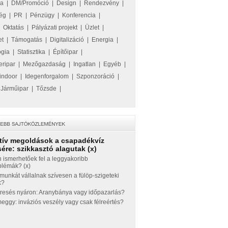
ka
|
DM/Promóció
|
Design
|
Rendezvény
|
ég
|
PR
|
Pénzügy
|
Konferencia
|
|
Oktatás
|
Pályázati projekt
|
Üzlet
|
et
|
Támogatás
|
Digitalizáció
|
Energia
|
ógia
|
Statisztika
|
Építőipar
|
eripar
|
Mezőgazdaság
|
Ingatlan
|
Egyéb
|
indoor
|
Idegenforgalom
|
Szponzoráció
|
|
Járműipar
|
Tőzsde
|
tív megoldások a csapadékvíz
ére: szikkasztó alagutak (x)
 ismerhetőek fel a leggyakoribb
blémák? (x)
munkát vállalnak szívesen a fülöp-szigeteki
k?
eresés nyáron: Aranybánya vagy időpazarlás?
ggy: inváziós veszély vagy csak félreértés?