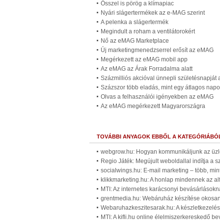
Ősszel is pörög a klímapiac
Nyári slágertermékek az e-MAG szerint
A pelenka a slágertermék
Megindult a roham a ventilátorokért
Nő az eMAG Marketplace
Új marketingmenedzserrel erősít az eMAG
Megérkezett az eMAG mobil app
Az eMAG az Árak Forradalma alatt
Százmilliós akcióval ünnepli születésnapjá
Százszor több eladás, mint egy átlagos nap
Olvas a felhasználói igényekben az eMAG
Az eMAG megérkezett Magyarországra
TOVÁBBI ANYAGOK EBBŐL A KATEGÓRIÁBÓ
webgrow.hu: Hogyan kommunikáljunk az üzle
Regio Játék: Megújult weboldallal indítja a
socialwings.hu: E-mail marketing – több, min
klikkmarketing.hu: A honlap mindennek az al
MTI: Az internetes karácsonyi bevásárlásokná
grentmedia.hu: Webáruház készítése okosan
Webaruhazkeszitesarak.hu: A készletkezelé
MTI: A kifli.hu online élelmiszerkereskedő be