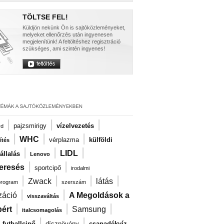
TÖLTSE FEL!
Küldjön nekünk Ön is sajtóközleményeket,
melyeket ellenőrzés után ingyenesen
megjelenítünk! A feltöltéshez regisztráció
szükséges, ami szintén ingyenes!
|
|
|
pajzsmirigy
vízelvezetés
rd
|
|
|
WHC
vérplazma
külföldi
ítés
|
|
|
LIDL
llalás
Lenovo
|
|
eresés
sportcipő
irodalmi
|
|
|
|
Zwack
látás
program
szerszám
|
|
záció
A Megoldások a
visszaváltás
|
|
|
ért
Samsung
italcsomagolás
|
|
|
futballcipő
dísznövény
csapadékvíz