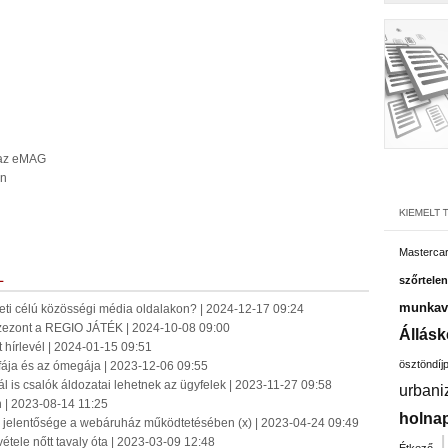
t az eMAG
on
Masterca
L
szőrtelen
munkavá
ti célú közösségi média oldalakon? | 2024-12-17 09:24
 szezont a REGIO JÁTÉK | 2024-10-08 09:00
Állásk
t hírlevél | 2024-01-15 09:51
ösztöndíj
fája és az ómegája | 2023-12-06 09:55
l is csalók áldozatai lehetnek az ügyfelek | 2023-11-27 09:58
urbani
 | 2023-08-14 11:25
holnap
s jelentősége a webáruház működtetésében (x) | 2023-04-24 09:49
vétele nőtt tavaly óta | 2023-03-09 12:48