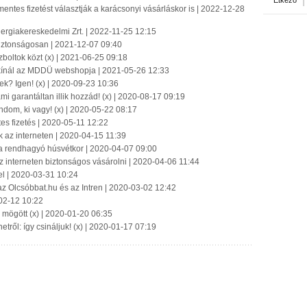
Étkező
ntes fizetést választják a karácsonyi vásárláskor is | 2022-12-28
ergiakereskedelmi Zrt. | 2022-11-25 12:15
biztonságosan | 2021-12-07 09:40
zboltok közt (x) | 2021-06-25 09:18
 kínál az MDDÜ webshopja | 2021-05-26 12:33
k? Igen! (x) | 2020-09-23 10:36
mi garantáltan illik hozzád! (x) | 2020-08-17 09:19
dom, ki vagy! (x) | 2020-05-22 08:17
tes fizetés | 2020-05-11 12:22
k az interneten | 2020-04-15 11:39
i a rendhagyó húsvétkor | 2020-04-07 09:00
az interneten biztonságos vásárolni | 2020-04-06 11:44
el | 2020-03-31 10:24
az Olcsóbbat.hu és az Intren | 2020-03-02 12:42
-02-12 10:22
k mögött (x) | 2020-01-20 06:35
tről: így csináljuk! (x) | 2020-01-17 07:19