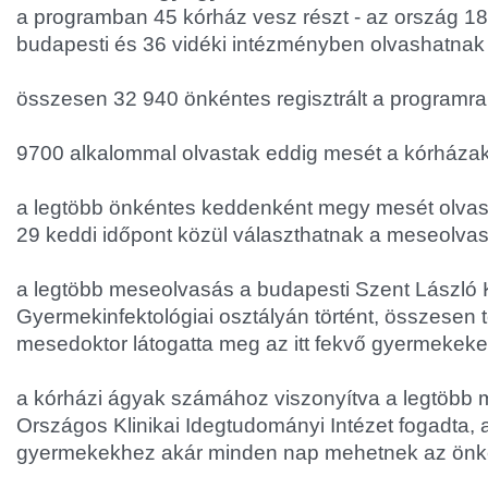
a programban 45 kórház vesz részt - az ország 1
budapesti és 36 vidéki intézményben olvashatna
összesen 32 940 önkéntes regisztrált a programra
9700 alkalommal olvastak eddig mesét a kórháza
a legtöbb önkéntes keddenként megy mesét olvas
29 keddi időpont közül választhatnak a meseolva
a legtöbb meseolvasás a budapesti Szent László
Gyermekinfektológiai osztályán történt, összesen 
mesedoktor látogatta meg az itt fekvő gyermekeke
a kórházi ágyak számához viszonyítva a legtöbb 
Országos Klinikai Idegtudományi Intézet fogadta, 
gyermekekhez akár minden nap mehetnek az önk