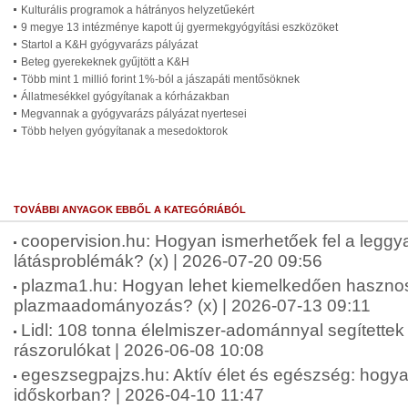
Kulturális programok a hátrányos helyzetűekért
9 megye 13 intézménye kapott új gyermekgyógyítási eszközöket
Startol a K&H gyógyvarázs pályázat
Beteg gyerekeknek gyűjtött a K&H
Több mint 1 millió forint 1%-ból a jászapáti mentősöknek
Állatmesékkel gyógyítanak a kórházakban
Megvannak a gyógyvarázs pályázat nyertesei
Több helyen gyógyítanak a mesedoktorok
TOVÁBBI ANYAGOK EBBŐL A KATEGÓRIÁBÓL
coopervision.hu: Hogyan ismerhetőek fel a leggy
látásproblémák? (x) | 2026-07-20 09:56
plazma1.hu: Hogyan lehet kiemelkedően haszno
plazmaadományozás? (x) | 2026-07-13 09:11
Lidl: 108 tonna élelmiszer-adománnyal segítettek
rászorulókat | 2026-06-08 10:08
egeszsegpajzs.hu: Aktív élet és egészség: hogya
időskorban? | 2026-04-10 11:47