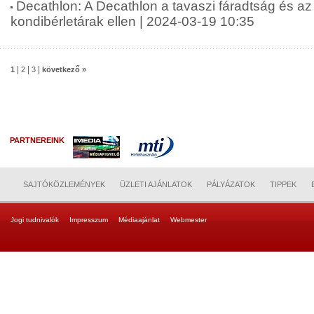
Decathlon: A Decathlon a tavaszi fáradtság és a
kondibérletárak ellen | 2024-03-19 10:35
|
|
|
1
2
3
következő »
PARTNEREINK
SAJTÓKÖZLEMÉNYEK
ÜZLETI AJÁNLATOK
PÁLYÁZATOK
TIPPEK
Jogi tudnivalók
Impresszum
Médiaajánlat
Webmester