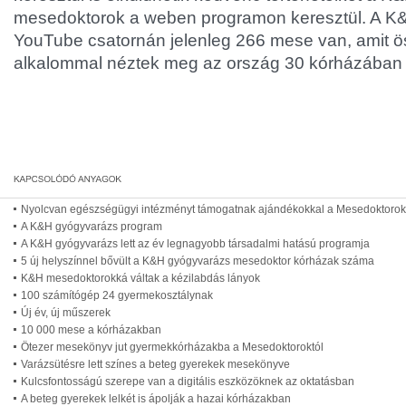
mesedoktorok a weben programon keresztül. A K
YouTube csatornán jelenleg 266 mese van, amit 
alkalommal néztek meg az ország 30 kórházában 
Nyolcvan egészségügyi intézményt támogatnak ajándékokkal a Mesedoktorok
A K&H gyógyvarázs program
A K&H gyógyvarázs lett az év legnagyobb társadalmi hatású programja
5 új helyszínnel bővült a K&H gyógyvarázs mesedoktor kórházak száma
K&H mesedoktorokká váltak a kézilabdás lányok
100 számítógép 24 gyermekosztálynak
Új év, új műszerek
10 000 mese a kórházakban
Ötezer mesekönyv jut gyermekkórházakba a Mesedoktoroktól
Varázsütésre lett színes a beteg gyerekek mesekönyve
Kulcsfontosságú szerepe van a digitális eszközöknek az oktatásban
A beteg gyerekek lelkét is ápolják a hazai kórházakban