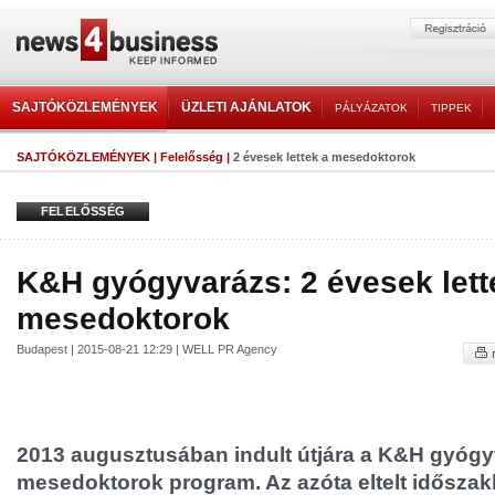
SAJTÓKÖZLEMÉNYEK
ÜZLETI AJÁNLATOK
PÁLYÁZATOK
TIPPEK
SAJTÓKÖZLEMÉNYEK
|
Felelősség
|
2 évesek lettek a mesedoktorok
FELELŐSSÉG
K&H gyógyvarázs: 2 évesek lett
mesedoktorok
Budapest | 2015-08-21 12:29 | WELL PR Agency
2013 augusztusában indult útjára a K&H gyóg
mesedoktorok program. Az azóta eltelt idősza