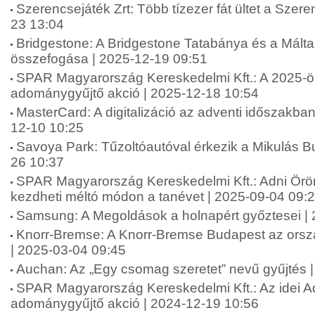
Szerencsejáték Zrt: Több tízezer fát ültet a Szere
23 13:04
Bridgestone: A Bridgestone Tatabánya és a Máltai
összefogása | 2025-12-19 09:51
SPAR Magyarország Kereskedelmi Kft.: A 2025-ö
adománygyűjtő akció | 2025-12-18 10:54
MasterCard: A digitalizáció az adventi időszakba
12-10 10:25
Savoya Park: Tűzoltóautóval érkezik a Mikulás B
26 10:37
SPAR Magyarország Kereskedelmi Kft.: Adni Ör
kezdheti méltó módon a tanévet | 2025-09-04 09:
Samsung: A Megoldások a holnapért győztesei |
Knorr-Bremse: A Knorr-Bremse Budapest az orsz
| 2025-03-04 09:45
Auchan: Az „Egy csomag szeretet” nevű gyűjtés 
SPAR Magyarország Kereskedelmi Kft.: Az idei A
adománygyűjtő akció | 2024-12-19 10:56