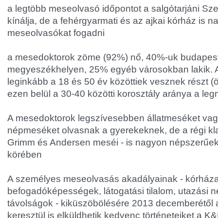
a legtöbb meseolvasó időpontot a salgótarjáni Sz
kínálja, de a fehérgyarmati és az ajkai kórház is
meseolvasókat fogadni
a mesedoktorok zöme (92%) nő, 40%-uk budapest
megyeszékhelyen, 25% egyéb városokban lakik. 
leginkább a 18 és 50 év közöttiek vesznek részt
ezen belül a 30-40 közötti korosztály aránya a l
A mesedoktorok legszívesebben állatmeséket va
népmeséket olvasnak a gyerekeknek, de a régi kla
Grimm és Andersen meséi - is nagyon népszerűe
körében
A személyes meseolvasás akadályainak - kórház
befogadóképességek, látogatási tilalom, utazási 
távolságok - kiküszöbölésére 2013 decemberétől
keresztül is elküldhetik kedvenc történeteiket a 