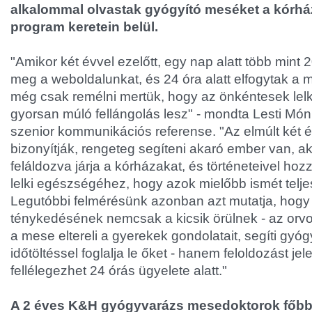
alkalommal olvastak gyógyító meséket a kórházi
program keretein belül.
"Amikor két évvel ezelőtt, egy nap alatt több mint
meg a weboldalunkat, és 24 óra alatt elfogytak a
még csak remélni mertük, hogy az önkéntesek le
gyorsan múló fellángolás lesz" - mondta Lesti Mó
szenior kommunikációs referense. "Az elmúlt két év
bizonyítják, rengeteg segíteni akaró ember van, ak
feláldozva járja a kórházakat, és történeteivel hoz
lelki egészségéhez, hogy azok mielőbb ismét telje
Legutóbbi felmérésünk azonban azt mutatja, hog
ténykedésének nemcsak a kicsik örülnek - az orvo
a mese eltereli a gyerekek gondolatait, segíti gyó
időtöltéssel foglalja le őket - hanem feloldozást jel
fellélegezhet 24 órás ügyelete alatt."
A 2 éves K&H gyógyvarázs mesedoktorok főbb