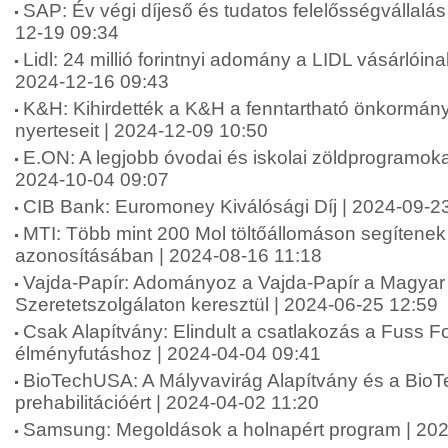
SAP: Év végi díjeső és tudatos felelősségvállalá
12-19 09:34
Lidl: 24 millió forintnyi adomány a LIDL vásárlói
2024-12-16 09:43
K&H: Kihirdették a K&H a fenntartható önkormány
nyerteseit | 2024-12-09 10:50
E.ON: A legjobb óvodai és iskolai zöldprogramoka
2024-10-04 09:07
CIB Bank: Euromoney Kiválósági Díj | 2024-09-2
MTI: Több mint 200 Mol töltőállomáson segítenek 
azonosításában | 2024-08-16 11:18
Vajda-Papír: Adományoz a Vajda-Papír a Magyar 
Szeretetszolgálaton keresztül | 2024-06-25 12:59
Csak Alapítvány: Elindult a csatlakozás a Fuss 
élményfutáshoz | 2024-04-04 09:41
BioTechUSA: A Mályvavirág Alapítvány és a Bio
prehabilitációért | 2024-04-02 11:20
Samsung: Megoldások a holnapért program | 202