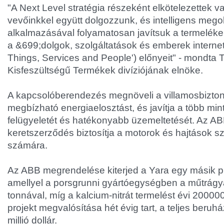
"A Next Level stratégia részeként elkötelezettek
vevőinkkel együtt dolgozzunk, és intelligens meg
alkalmazásával folyamatosan javítsuk a termelék
a &
699;dolgok, szolgáltatások és emberek internet
Things, Services and People') előnyeit" - mondta
Kisfeszültségű Termékek divíziójának elnöke.
A kapcsolóberendezés megnöveli a villamosbiztons
megbízható energiaelosztást, és javítja a több min
felügyeletét és hatékonyabb üzemeltetését. Az ABB 
keretszerződés biztosítja a motorok és hajtások sz
számára.
Az ABB megrendelése kiterjed a Yara egy másik pr
amellyel a porsgrunni gyártóegységben a műtrágy
tonnával, míg a kalcium-nitrát termelést évi 200000
projekt megvalósítása hét évig tart, a teljes beruh
millió dollár.