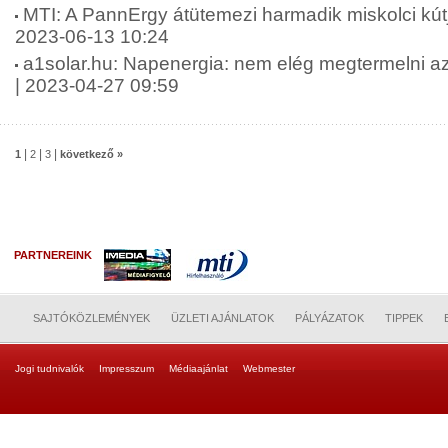
MTI: A PannErgy átütemezi harmadik miskolci kútj
2023-06-13 10:24
a1solar.hu: Napenergia: nem elég megtermelni az á
| 2023-04-27 09:59
|
|
|
1
2
3
következő »
PARTNEREINK
SAJTÓKÖZLEMÉNYEK
ÜZLETI AJÁNLATOK
PÁLYÁZATOK
TIPPEK
Jogi tudnivalók
Impresszum
Médiaajánlat
Webmester