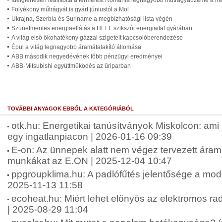
Ideiglenesen leállította a termelést Románia legnagyobb műtrágyaüzeme a m
Folyékony műtrágyát is gyárt júniustól a Mol
Ukrajna, Szerbia és Suriname a megbízhatósági lista végén
Szünetmentes energiaellátás a HELL szikszói energiaital gyárában
A világ első ökohatékony gázzal szigetelt kapcsolóberendezése
Épül a világ legnagyobb áramátalakító állomása
ABB második negyedévének főbb pénzügyi eredményei
ABB-Mitsubishi együttműködés az űriparban
TOVÁBBI ANYAGOK EBBŐL A KATEGÓRIÁBÓL
otk.hu: Energetikai tanúsítványok Miskolcon: ami
egy ingatlanpiacon | 2026-01-16 09:39
E-on: Az ünnepek alatt nem végez tervezett árams
munkákat az E.ON | 2025-12-04 10:47
ppgroupklima.hu: A padlófűtés jelentősége a mode
2025-11-13 11:58
ecoheat.hu: Miért lehet előnyös az elektromos rad
| 2025-08-29 11:04