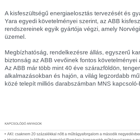
A kisfeszültségű energiaelosztás tervezését és gyá
Yara egyedi követelményei szerint, az ABB kisfes
rendszereinek egyik gyártója végzi, amely Norvé
üzemel.
Megbízhatóság, rendelkezésre állás, egyszerű kar
biztonság az ABB vevőinek fontos követelményei a
Az ABB már több mint 40 éve szárazföldön, tenger
alkalmazásokban és hajón, a világ legzordabb mű
közé telepít milliós darabszámban MNS kapcsoló
AKI: csaknem 20 százalékkal nőtt a műtrágyaforgalom a második negyedévbe