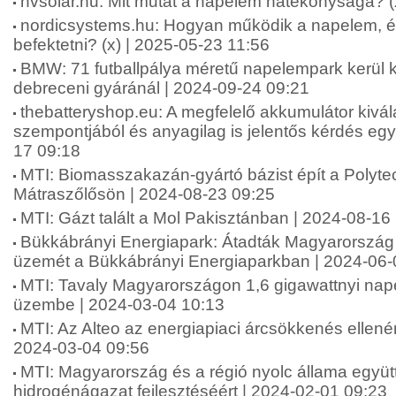
nvsolar.hu: Mit mutat a napelem hatékonysága? (
nordicsystems.hu: Hogyan működik a napelem, és
befektetni? (x) | 2025-05-23 11:56
BMW: 71 futballpálya méretű napelempark kerül 
debreceni gyáránál | 2024-09-24 09:21
thebatteryshop.eu: A megfelelő akkumulátor kivá
szempontjából és anyagilag is jelentős kérdés egys
17 09:18
MTI: Biomasszakazán-gyártó bázist épít a Polytec
Mátraszőlősön | 2024-08-23 09:25
MTI: Gázt talált a Mol Pakisztánban | 2024-08-16
Bükkábrányi Energiapark: Átadták Magyarország 
üzemét a Bükkábrányi Energiaparkban | 2024-06-
MTI: Tavaly Magyarországon 1,6 gigawattnyi nap
üzembe | 2024-03-04 10:13
MTI: Az Alteo az energiapiaci árcsökkenés ellenére 
2024-03-04 09:56
MTI: Magyarország és a régió nyolc állama együ
hidrogénágazat fejlesztéséért | 2024-02-01 09:23