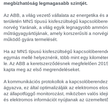
megbízhatóság legmagasabb szintjét.
Az ABB, a világ vezető vállalata az energetika és 
területén MNS típusú kisfeszültségű kapcsolóberen
norvég Yarának, a világ egyik legnagyobb ammónia
műtrágyagyártójának, amely korszerűsíti a norvég
működő gyára termelését.
Ha az MNS típusú kisfeszültségű kapcsolóberend
egymás mellé helyeznénk, több mint egy kilométer
le. Az ABB a keretszerződésnek megfelelően 20
kapta meg az első megrendeléseket.
A kommunikációs protokollok a kapcsolóberende
ágyazva, ez által optimalizálják az elektromos elos
az állapotfüggő monitorozást, miközben valós idejű
és elektromos információt nyújtanak az üzemeltet