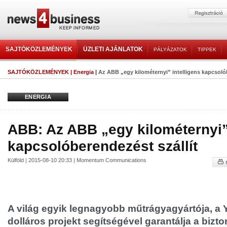
SAJTÓKÖZLEMÉNYEK
ÜZLETI AJÁNLATOK
PÁLYÁZATOK
TIPPEK
SAJTÓKÖZLEMÉNYEK
|
Energia
|
Az ABB „egy kilométernyi” intelligens kapcsoló
ENERGIA
ABB: Az ABB „egy kilométernyi” 
kapcsolóberendezést szállít
Külföld | 2015-08-10 20:33 | Momentum Communications
A világ egyik legnagyobb műtrágyagyártója, a Y
dolláros projekt segítségével garantálja a bizt