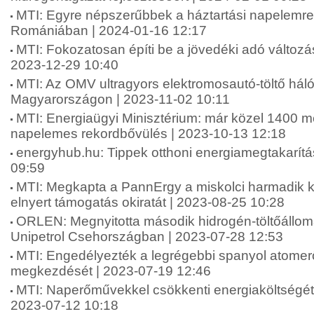
MTI: Egyre népszerűbbek a háztartási napelemr
Romániában | 2024-01-16 12:17
MTI: Fokozatosan építi be a jövedéki adó változá
2023-12-29 10:40
MTI: Az OMV ultragyors elektromosautó-töltő hálóz
Magyarországon | 2023-11-02 10:11
MTI: Energiaügyi Minisztérium: már közel 1400 m
napelemes rekordbővülés | 2023-10-13 12:18
energyhub.hu: Tippek otthoni energiamegtakarítá
09:59
MTI: Megkapta a PannErgy a miskolci harmadik k
elnyert támogatás okiratát | 2023-08-25 10:28
ORLEN: Megnyitotta második hidrogén-töltőáll
Unipetrol Csehországban | 2023-07-28 12:53
MTI: Engedélyezték a legrégebbi spanyol atome
megkezdését | 2023-07-19 12:46
MTI: Naperőművekkel csökkenti energiaköltségét ö
2023-07-12 10:18