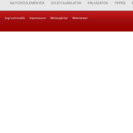
SAJTÓKÖZLEMÉNYEK
ÜZLETI AJÁNLATOK
PÁLYÁZATOK
TIPPEK
Jogi tudnivalók
Impresszum
Médiaajánlat
Webmester