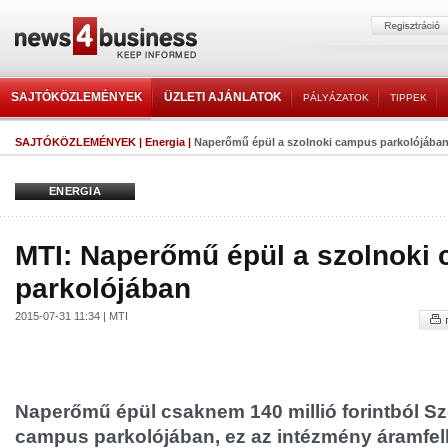
SAJTÓKÖZLEMÉNYEK
ÜZLETI AJÁNLATOK
PÁLYÁZATOK
TIPPEK
SAJTÓKÖZLEMÉNYEK
|
Energia
|
Naperőmű épül a szolnoki campus parkolójába
ENERGIA
MTI: Naperőmű épül a szolnoki
parkolójában
2015-07-31 11:34 | MTI
Naperőmű épül csaknem 140 millió forintból Sz
campus parkolójában, ez az intézmény áramfe