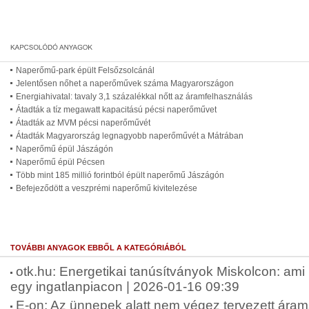
Naperőmű-park épült Felsőzsolcánál
Jelentősen nőhet a naperőművek száma Magyarországon
Energiahivatal: tavaly 3,1 százalékkal nőtt az áramfelhasználás
Átadták a tíz megawatt kapacitású pécsi naperőművet
Átadták az MVM pécsi naperőművét
Átadták Magyarország legnagyobb naperőművét a Mátrában
Naperőmű épül Jászágón
Naperőmű épül Pécsen
Több mint 185 millió forintból épült naperőmű Jászágón
Befejeződött a veszprémi naperőmű kivitelezése
TOVÁBBI ANYAGOK EBBŐL A KATEGÓRIÁBÓL
otk.hu: Energetikai tanúsítványok Miskolcon: ami
egy ingatlanpiacon | 2026-01-16 09:39
E-on: Az ünnepek alatt nem végez tervezett árams