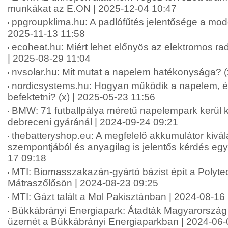
munkákat az E.ON | 2025-12-04 10:47
ppgroupklima.hu: A padlófűtés jelentősége a mode
2025-11-13 11:58
ecoheat.hu: Miért lehet előnyös az elektromos rad
| 2025-08-29 11:04
nvsolar.hu: Mit mutat a napelem hatékonysága? (
nordicsystems.hu: Hogyan működik a napelem, és
befektetni? (x) | 2025-05-23 11:56
BMW: 71 futballpálya méretű napelempark kerül 
debreceni gyáránál | 2024-09-24 09:21
thebatteryshop.eu: A megfelelő akkumulátor kivá
szempontjából és anyagilag is jelentős kérdés egys
17 09:18
MTI: Biomasszakazán-gyártó bázist épít a Polytec
Mátraszőlősön | 2024-08-23 09:25
MTI: Gázt talált a Mol Pakisztánban | 2024-08-16
Bükkábrányi Energiapark: Átadták Magyarország 
üzemét a Bükkábrányi Energiaparkban | 2024-06-