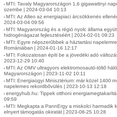
MTI: Tavaly Magyarországon 1,6 gigawattnyi nap
üzembe | 2024-03-04 10:13
MTI: Az Alteo az energiapiaci árcsökkenés ellenére 
2024-03-04 09:56
MTI: Magyarország és a régió nyolc állama együ
hidrogénágazat fejlesztéséért | 2024-02-01 09:23
MTI: Egyre népszerűbbek a háztartási napelemr
Romániában | 2024-01-16 12:17
MTI: Fokozatosan építi be a jövedéki adó változá
2023-12-29 10:40
MTI: Az OMV ultragyors elektromosautó-töltő hálóz
Magyarországon | 2023-11-02 10:11
MTI: Energiaügyi Minisztérium: már közel 1400 m
napelemes rekordbővülés | 2023-10-13 12:18
energyhub.hu: Tippek otthoni energiamegtakarítá
09:59
MTI: Megkapta a PannErgy a miskolci harmadik k
elnyert támogatás okiratát | 2023-08-25 10:28