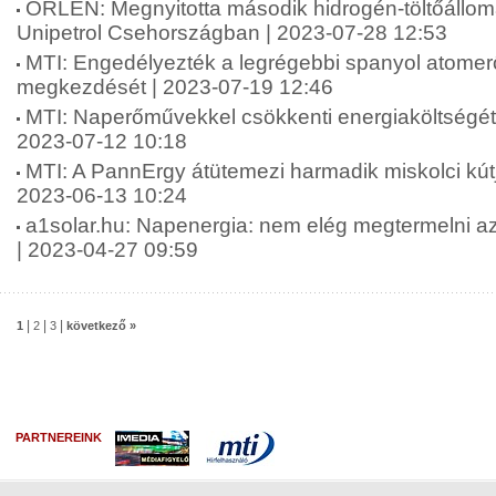
ORLEN: Megnyitotta második hidrogén-töltőáll
Unipetrol Csehországban | 2023-07-28 12:53
MTI: Engedélyezték a legrégebbi spanyol atome
megkezdését | 2023-07-19 12:46
MTI: Naperőművekkel csökkenti energiaköltségét ö
2023-07-12 10:18
MTI: A PannErgy átütemezi harmadik miskolci kútj
2023-06-13 10:24
a1solar.hu: Napenergia: nem elég megtermelni az á
| 2023-04-27 09:59
|
|
|
1
2
3
következő »
PARTNEREINK