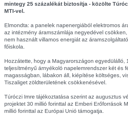
mintegy 25 százalékát biztosítja - közölte Túróc
MTI-vel.
Elmondta: a panelek napenergiából elektromos ár
az intézmény áramszámlája negyedével csökken, 
nem használt villamos energiát az áramszolgáltató
főiskola.
Hozzátette, hogy a Magyarországon egyedülálló, 1
teljesítményű árnyékoló napelemrendszer két és f
magasságban, lábakon áll, kiépítése költséges, vi
Tiszaliget zöldterületének csökkenésével.
Túróczi Imre tájékoztatása szerint az augusztus 
projektet 30 millió forinttal az Emberi Erőforrások 
millió forinttal az Európai Unió támogatja.