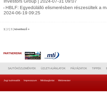
Investors Group | 2024-07-31 09:07
HBLF: Egyedülálló elismerésben részesültek a ma
2024-06-19 09:25
|
|
|
1
2
3
következő »
PARTNEREINK
SAJTÓKÖZLEMÉNYEK
ÜZLETI AJÁNLATOK
PÁLYÁZATOK
TIPPEK
Jogi tudnivalók
Impresszum
Médiaajánlat
Webmester