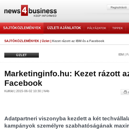
SAJTÓKÖZLEMÉNYEK
ÜZLETI AJÁNLATOK
PÁLYÁZATOK
TIPPEK
SAJTÓKÖZLEMÉNYEK
|
Üzlet
|
Kezet rázott az IBM és a Facebook
IBM
|
F
ÜZLET
Marketinginfo.hu: Kezet rázott a
Facebook
Külföld | 2015-06-02 10:30 | N4b
Adatpartneri viszonyba kezdett a két techvállala
kampányok személyre szabhatóságának maxim