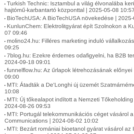
Turkish Technic: Isztambul a világ élvonalába ker
hajtómű-karbantartó központtal | 2025-05-08 10:5
BioTechUSA: A BioTechUSA növekedése | 2025-
KunlunChem: Elektrolitgyárat épít Szolnokon a 
07 09:46
molino24.hu: Filléres marketing induló vállalkoz
09:25
7blog.hu: Ezekre érdemes odafigyelni, ha B2B terül
2024-09-18 09:01
funnelflow.hu: Az űrlapok létrehozásának előnyei 
09:00
MTI: Átadták a De'Longhi új üzemét Szatmárnéme
10:08
MTI: Új tőkealapot indított a Nemzeti Tőkeholding
2024-08-26 09:53
MTI: Portugál telekommunikációs céget vásárol a 
Communications | 2024-08-02 10:02
MTI: Bezárt romániai bioetanol gyárat vásárol az 