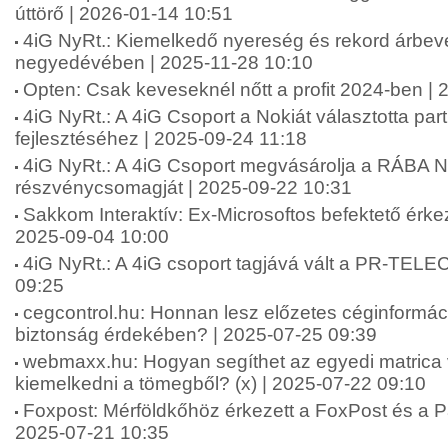
úttörő | 2026-01-14 10:51
4iG NyRt.: Kiemelkedő nyereség és rekord árbev
negyedévében | 2025-11-28 10:10
Opten: Csak keveseknél nőtt a profit 2024-ben |
4iG NyRt.: A 4iG Csoport a Nokiát választotta par
fejlesztéséhez | 2025-09-24 11:18
4iG NyRt.: A 4iG Csoport megvásárolja a RÁBA Ny
részvénycsomagját | 2025-09-22 10:31
Sakkom Interaktív: Ex-Microsoftos befektető érke
2025-09-04 10:00
4iG NyRt.: A 4iG csoport tagjává vált a PR-TEL
09:25
cegcontrol.hu: Honnan lesz előzetes céginformáci
biztonság érdekében? | 2025-07-25 09:39
webmaxx.hu: Hogyan segíthet az egyedi matrica 
kiemelkedni a tömegből? (x) | 2025-07-22 09:10
Foxpost: Mérföldkőhöz érkezett a FoxPost és a Pa
2025-07-21 10:35