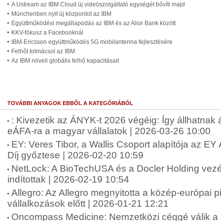
A Ustream az IBM Cloud új videószolgáltató egységét bővíti majd
Münchenben nyit új központot az IBM
Együttműködési megállapodás az IBM és az Alior Bank között
KKV-fókusz a Facebooknál
IBM-Ericsson együttműködés 5G mobilantenna fejlesztésére
Felhőt tolmácsol az IBM
Az IBM növeli globális felhő kapacitásait
TOVÁBBI ANYAGOK EBBŐL A KATEGÓRIÁBÓL
: Kivezetik az ÁNYK-t 2026 végéig: Így állhatnak
eÁFA-ra a magyar vállalatok | 2026-03-26 10:00
EY: Veres Tibor, a Wallis Csoport alapítója az E
Díj győztese | 2026-02-20 10:59
NetLock: A BioTechUSA és a Docler Holding vezére
indítottak | 2026-02-19 10:54
Allegro: Az Allegro megnyitotta a közép-európai 
vállalkozások előtt | 2026-01-21 12:21
Oncompass Medicine: Nemzetközi céggé válik a 