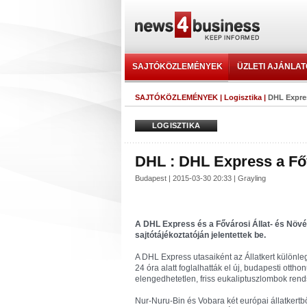
SAJTÓKÖZLEMÉNYEK
ÜZLETI AJÁNLA
SAJTÓKÖZLEMÉNYEK
|
Logisztika
|
DHL Expres
LOGISZTIKA
DHL : DHL Express a Fővá
Budapest | 2015-03-30 20:33 | Grayling
A DHL Express és a Fővárosi Állat- és Növén
sajtótájékoztatóján jelentettek be.
A DHL Express utasaiként az Állatkert különle
24 óra alatt foglalhatták el új, budapesti otth
elengedhetetlen, friss eukaliptuszlombok rend
Nur-Nuru-Bin és Vobara két európai állatkertb