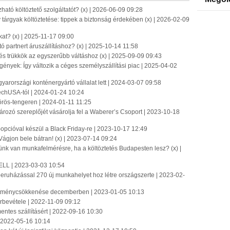
tó költöztető szolgáltatót? (x) | 2026-06-09 09:28
y tárgyak költöztetése: tippek a biztonság érdekében (x) | 2026-02-09
t? (x) | 2025-11-17 09:00
partnert áruszállításhoz? (x) | 2025-10-14 11:58
és trükkök az egyszerűbb váltáshoz (x) | 2025-09-09 09:43
ények: Így változik a céges személyszállítási piac | 2025-04-02
gyarországi konténergyártó vállalat lett | 2024-03-07 09:58
chUSA-tól | 2024-01-24 10:24
örös-tengeren | 2024-01-11 11:25
ározó szereplőjét vásárolja fel a Waberer’s Csoport | 2023-10-18
pcióval készül a Black Friday-re | 2023-10-17 12:49
ágjon bele bátran! (x) | 2023-07-14 09:24
günk van munkafelmérésre, ha a költöztetés Budapesten lesz? (x) |
 HELL | 2023-03-03 10:54
s beruházással 270 új munkahelyet hoz létre országszerte | 2023-02-
esítménycsökkenése decemberben | 2023-01-05 10:13
rbevétele | 2022-11-09 09:12
ntes szállításért | 2022-09-16 10:30
 | 2022-05-16 10:14