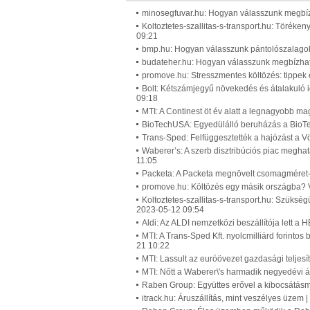
minosegfuvar.hu: Hogyan válasszunk megbízha
Koltoztetes-szallitas-s-transport.hu: Töréken
09:21
bmp.hu: Hogyan válasszunk pántolószalagoka
budateher.hu: Hogyan válasszunk megbízható 
promove.hu: Stresszmentes költözés: tippek 
Bolt: Kétszámjegyű növekedés és átalakuló ig
09:18
MTI: A Continest öt év alatt a legnagyobb ma
BioTechUSA: Egyedülálló beruházás a BioTe
Trans-Sped: Felfüggesztették a hajózást a V
Waberer’s: A szerb disztribúciós piac meghat
11:05
Packeta: A Packeta megnövelt csomagméret-o
promove.hu: Költözés egy másik országba? V
Koltoztetes-szallitas-s-transport.hu: Szüksé
2023-05-12 09:54
Aldi: Az ALDI nemzetközi beszállítója lett a
MTI: A Trans-Sped Kft. nyolcmilliárd forinto
21 10:22
MTI: Lassult az euróövezet gazdasági telj
MTI: Nőtt a Waberer\'s harmadik negyedévi á
Raben Group: Együttes erővel a kibocsátásme
itrack.hu: Áruszállítás, mint veszélyes üzem