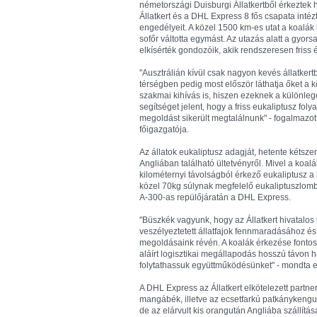
németországi Duisburgi Állatkertből érkeztek ha
Állatkert és a DHL Express 8 fős csapata intézt
engedélyeit. A közel 1500 km-es utat a koalák k
sofőr váltotta egymást. Az utazás alatt a gyor
elkísérték gondozóik, akik rendszeresen friss 
"Ausztrálián kívül csak nagyon kevés állatker
térségben pedig most először láthatja őket 
szakmai kihívás is, hiszen ezeknek a különle
segítséget jelent, hogy a friss eukaliptusz fo
megoldást sikerült megtalálnunk" - fogalmazott 
főigazgatója.
Az állatok eukaliptusz adagját, hetente kétszer
Angliában található ültetvényről. Mivel a koalá
kilométernyi távolságból érkező eukaliptusz a
közel 70kg súlynak megfelelő eukaliptuszlombot
A-300-as repülőjáratán a DHL Express.
"Büszkék vagyunk, hogy az Állatkert hivatalos 
veszélyeztetett állatfajok fennmaradásához é
megoldásaink révén. A koalák érkezése fontos
aláírt logisztikai megállapodás hosszú távon
folytathassuk együttműködésünket" - mondta 
A DHL Express az Állatkert elkötelezett partne
mangábék, illetve az ecsetfarkú patkánykengur
de az elárvult kis orangután Angliába szállítás