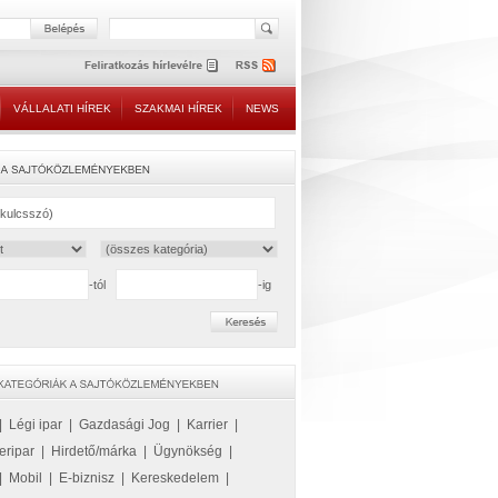
VÁLLALATI HÍREK
SZAKMAI HÍREK
NEWS
-tól
-ig
|
Légi ipar
|
Gazdasági Jog
|
Karrier
|
eripar
|
Hirdető/márka
|
Ügynökség
|
|
Mobil
|
E-biznisz
|
Kereskedelem
|