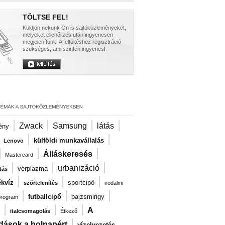
TÖLTSE FEL!
Küldjön nekünk Ön is sajtóközleményeket,
melyeket ellenőrzés után ingyenesen
megjelenítünk! A feltöltéshez regisztráció
szükséges, ami szintén ingyenes!
|
|
|
|
Zwack
Samsung
látás
ény
|
|
|
külföldi munkavállalás
Lenovo
|
|
|
Álláskeresés
Mastercard
|
|
|
urbanizáció
vérplazma
tás
|
|
|
kvíz
sportcipő
szőrtelenítés
irodalmi
|
|
|
futballcipő
pajzsmirigy
program
|
|
|
A
italcsomagolás
Étkező
|
dások a holnapért
vízelvezetés