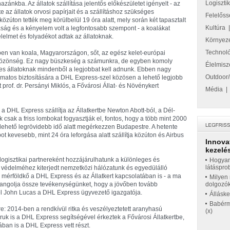
Logiszti
zánkba. Az állatok szállítása jelentős előkészületet igényelt - az
e az állatok orvosi papírjait és a szállításhoz szükséges
Felelőss
özúton tették meg körülbelül 19 óra alatt, mely során két tapasztalt
Kultúra
saság és a kényelem volt a legfontosabb szempont - a koalákat
élelmet és folyadékot adtak az állatoknak.
Környez
Technol
tben van koala, Magyarországon, sőt, az egész kelet-európai
a közönség. Ez nagy büszkeség a számunkra, de egyben komoly
Élelmisz
ges állatoknak mindenből a legjobbat kell adnunk. Ebben nagy
Outdoor/
lyamatos biztosítására a DHL Express-szel közösen a lehető legjobb
prof. dr. Persányi Miklós, a Fővárosi Állat- és Növénykert
Média
 a DHL Express szállítja az Állatkertbe Newton Abott-ból, a Dél-
k csak a friss lombokat fogyasztják el, fontos, hogy a több mint 2000
 lehető legrövidebb idő alatt megérkezzen Budapestre. A hetente
 kevesebb, mint 24 óra leforgása alatt szállítja közúton és Airbus
Innova
kezelés
logisztikai partnereként hozzájárulhatunk a különleges és
Hogyan
látáspro
s védelméhez kiterjedt nemzetközi hálózatunk és egyedülálló
 mérföldkő a DHL Express és az Állatkert kapcsolatában is - a ma
Milyen 
 hangolja össze tevékenységünket, hogy a jövőben tovább
dolgozó
el John Lucas a DHL Express ügyvezető igazgatója.
Állásk
Babérme
re: 2014-ben a rendkívül ritka és veszélyeztetett aranyhasú
(x)
uk is a DHL Express segítségével érkeztek a Fővárosi Állatkertbe,
ában is a DHL Express vett részt.