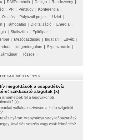
ka
|
DM/Promóció
|
Design
|
Rendezvény
|
ég
|
PR
|
Pénzügy
|
Konferencia
|
|
Oktatás
|
Pályázati projekt
|
Üzlet
|
et
|
Támogatás
|
Digitalizáció
|
Energia
|
ógia
|
Statisztika
|
Építőipar
|
eripar
|
Mezőgazdaság
|
Ingatlan
|
Egyéb
|
indoor
|
Idegenforgalom
|
Szponzoráció
|
|
Járműipar
|
Tőzsde
|
tív megoldások a csapadékvíz
ére: szikkasztó alagutak (x)
 ismerhetőek fel a leggyakoribb
blémák? (x)
munkát vállalnak szívesen a fülöp-szigeteki
k?
eresés nyáron: Aranybánya vagy időpazarlás?
ggy: inváziós veszély vagy csak félreértés?