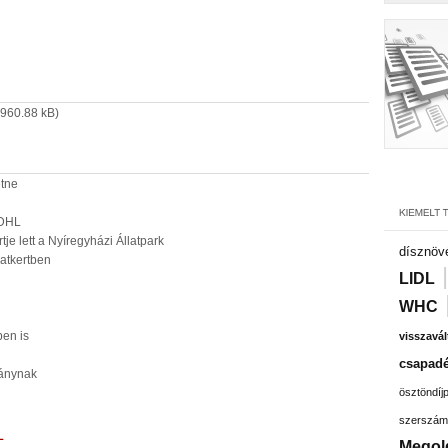
960.88 kB)
etne
 DHL
je lett a Nyíregyházi Állatpark
dísznöv
latkertben
LIDL
WHC
ben is
visszavál
csapadé
tványnak
ösztöndíj
szerszám
L
Megol