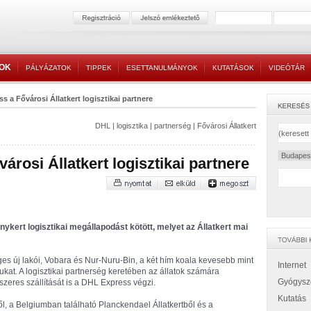
TOK
PÁLYÁZATOK
TIPPEK
ESETTANULMÁNYOK
KUTATÁSOK
VIDEÓTÁR
s a Fővárosi Állatkert logisztikai partnere
DHL
|
logisztika
|
partnerség
|
Fővárosi Állatkert
rosi Állatkert logisztikai partnere
ykert logisztikai megállapodást kötött, melyet az Állatkert mai
ges új lakói, Vobara és Nur-Nuru-Bin, a két hím koala kevesebb mint
Internet
onukat. A logisztikai partnerség keretében az állatok számára
Gyógysz
szeres szállítását is a DHL Express végzi.
Kutatás
ől, a Belgiumban található Planckendael Állatkertből és a