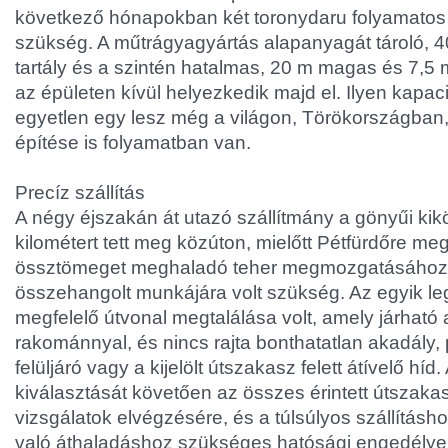
következő hónapokban két toronydaru folyamatos
szükség. A műtrágyagyártás alapanyagát tároló, 
tartály és a szintén hatalmas, 20 m magas és 7,
az épületen kívül helyezkedik majd el. Ilyen kap
egyetlen egy lesz még a világon, Törökországban,
építése is folyamatban van.
Precíz szállítás
A négy éjszakán át utazó szállítmány a gönyűi ki
kilométert tett meg közúton, mielőtt Pétfürdőre me
össztömeget meghaladó teher megmozgatásához t
összehangolt munkájára volt szükség. Az egyik le
megfelelő útvonal megtalálása volt, amely járható 
rakománnyal, és nincs rajta bonthatatlan akadály, 
felüljáró vagy a kijelölt útszakasz felett átívelő hí
kiválasztását követően az összes érintett útszakas
vizsgálatok elvégzésére, és a túlsúlyos szállításh
való áthaladáshoz szükséges hatósági engedélye