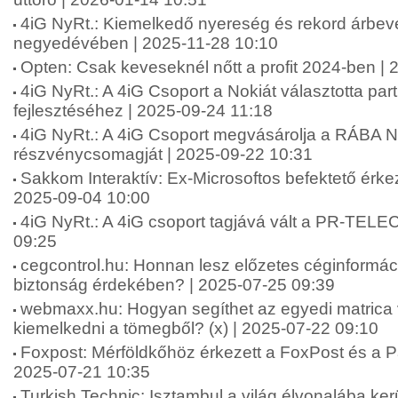
4iG NyRt.: Kiemelkedő nyereség és rekord árbev
negyedévében | 2025-11-28 10:10
Opten: Csak keveseknél nőtt a profit 2024-ben |
4iG NyRt.: A 4iG Csoport a Nokiát választotta par
fejlesztéséhez | 2025-09-24 11:18
4iG NyRt.: A 4iG Csoport megvásárolja a RÁBA Ny
részvénycsomagját | 2025-09-22 10:31
Sakkom Interaktív: Ex-Microsoftos befektető érke
2025-09-04 10:00
4iG NyRt.: A 4iG csoport tagjává vált a PR-TEL
09:25
cegcontrol.hu: Honnan lesz előzetes céginformáci
biztonság érdekében? | 2025-07-25 09:39
webmaxx.hu: Hogyan segíthet az egyedi matrica 
kiemelkedni a tömegből? (x) | 2025-07-22 09:10
Foxpost: Mérföldkőhöz érkezett a FoxPost és a Pa
2025-07-21 10:35
Turkish Technic: Isztambul a világ élvonalába ker