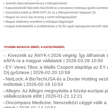
Jelentős fejlesztéseket tervez a Nitrogénművek
Kapacitásbővítő fejlesztés fejeződött be a besztereci biotrágya gyártó üzembe
Szerződést kötött az MVM OVIT Zrt. és a Nitrogénművek Vegyipari Zrt.
Magyar és orosz cég verseng a szerb műtrágyagyárért
Magyar találmány enyhítheti a műtrágya függőséget
magyar kisbefektetők is profitálhatnak a VILÁG egyik legnagyobb készülő vállal
TOVÁBBI ANYAGOK EBBŐL A KATEGÓRIÁBÓL
: Kivezetik az ÁNYK-t 2026 végéig: Így állhatnak
eÁFA-ra a magyar vállalatok | 2026-03-26 10:00
EY: Veres Tibor, a Wallis Csoport alapítója az E
Díj győztese | 2026-02-20 10:59
NetLock: A BioTechUSA és a Docler Holding vezére
indítottak | 2026-02-19 10:54
Allegro: Az Allegro megnyitotta a közép-európai 
vállalkozások előtt | 2026-01-21 12:21
Oncompass Medicine: Nemzetközi céggé válik a 
úttörő | 2026-01-14 10:51