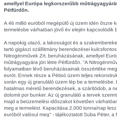
amellyel Európa legkorszerűbb műtrágyagyárát
Pétfürdőn.
A 46 millió euróból megépülő új üzem idén őszre k
termelésbe várhatóan jövő év elején kapcsolódik 
A napokig utazó, a lakosságot és a szakembereke
tartó gigászi szállítmány berendezései kulcsfonto
Nitrogénművek Zrt. beruházásának, amellyel Eur
műtrágyagyára jön létre Pétfürdőn. "A Nitrogénműve
folyamatban lévő beruházásainak összértéke megh
eurót. Ennek része a Pétisó üzem teljes rekonstru
során egy új granuláló üzem lép be a termelésbe.
hatalmas méretű berendezések, a szárítódob, a 
dolomit por bunker. Az új granuláló a tervek szerint
majd a beüzemelési időszakot követően várhatóan 
meg a termelést. Kapacitása 2.000 tonna/nap lesz,
euróból valósul meg" - tájékoztatott Suba Péter, a