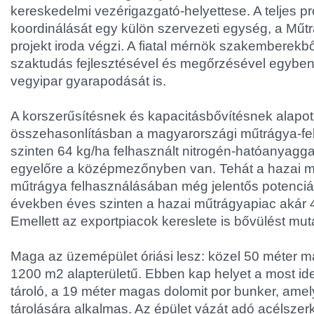
kereskedelmi vezérigazgató-helyettese. A teljes pr
koordinálását egy külön szervezeti egység, a Műt
projekt iroda végzi. A fiatal mérnök szakemberekbő
szaktudás fejlesztésével és megőrzésével egyben 
vegyipar gyarapodását is.
A korszerűsítésnek és kapacitásbővítésnek alapot
összehasonlításban a magyarországi műtrágya-fel
szinten 64 kg/ha felhasznált nitrogén-hatóanyaggal
egyelőre a középmezőnyben van. Tehát a hazai
műtrágya felhasználásában még jelentős potenciál
években éves szinten a hazai műtrágyapiac akár 
Emellett az exportpiacok kereslete is bővülést mut
Maga az üzemépület óriási lesz: közel 50 méter m
1200 m2 alapterületű. Ebben kap helyet a most ide
tároló, a 19 méter magas dolomit por bunker, amel
tárolására alkalmas. Az épület vázát adó acélszer