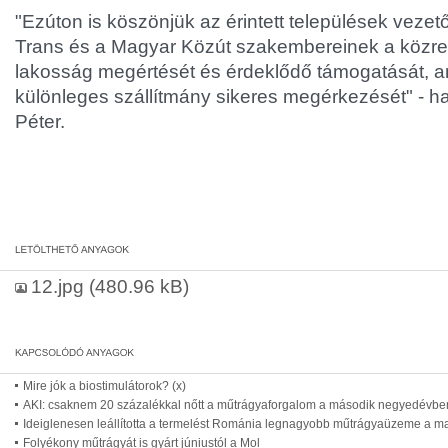
"Ezúton is köszönjük az érintett települések vezet
Trans és a Magyar Közút szakembereinek a közre
lakosság megértését és érdeklődő támogatását, am
különleges szállítmány sikeres megérkezését" - h
Péter.
12.jpg
(480.96 kB)
Mire jók a biostimulátorok? (x)
AKI: csaknem 20 százalékkal nőtt a műtrágyaforgalom a második negyedévbe
Ideiglenesen leállította a termelést Románia legnagyobb műtrágyaüzeme a m
Folyékony műtrágyát is gyárt júniustól a Mol