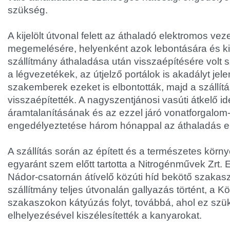
szükség.
A kijelölt útvonal felett az áthaladó elektromos ve
megemelésére, helyenként azok lebontására és ki
szállítmány áthaladása után visszaépítésére volt
a légvezetékek, az útjelző portálok is akadályt jele
szakemberek ezeket is elbontották, majd a szállít
visszaépítették. A nagyszentjánosi vasúti átkelő i
áramtalanításának és az ezzel járó vonatforgalom
engedélyeztetése három hónappal az áthaladás elő
A szállítás során az épített és a természetes körn
egyaránt szem előtt tartotta a Nitrogénművek Zrt
Nádor-csatornán átívelő közúti híd bekötő szakaszai
szállítmány teljes útvonalán gallyazás történt, a Kö
szakaszokon kátyúzás folyt, továbbá, ahol ez szü
elhelyezésével kiszélesítették a kanyarokat.