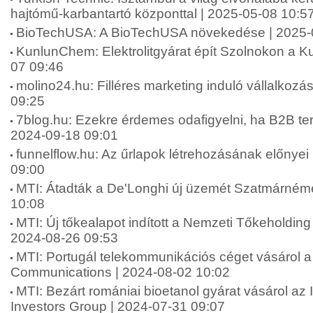
hajtómű-karbantartó központtal | 2025-05-08 10:5
BioTechUSA: A BioTechUSA növekedése | 2025-
KunlunChem: Elektrolitgyárat épít Szolnokon a 
07 09:46
molino24.hu: Filléres marketing induló vállalkoz
09:25
7blog.hu: Ezekre érdemes odafigyelni, ha B2B terül
2024-09-18 09:01
funnelflow.hu: Az űrlapok létrehozásának előnyei 
09:00
MTI: Átadták a De'Longhi új üzemét Szatmárnéme
10:08
MTI: Új tőkealapot indított a Nemzeti Tőkeholding
2024-08-26 09:53
MTI: Portugál telekommunikációs céget vásárol a 
Communications | 2024-08-02 10:02
MTI: Bezárt romániai bioetanol gyárat vásárol az 
Investors Group | 2024-07-31 09:07