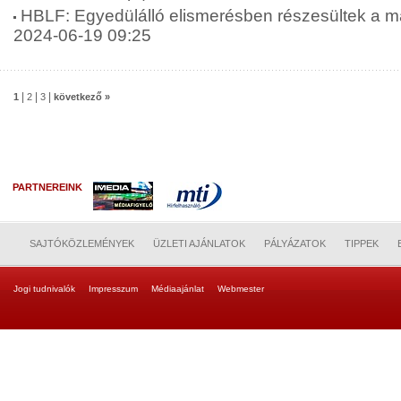
HBLF: Egyedülálló elismerésben részesültek a ma
2024-06-19 09:25
|
|
|
1
2
3
következő »
PARTNEREINK
SAJTÓKÖZLEMÉNYEK
ÜZLETI AJÁNLATOK
PÁLYÁZATOK
TIPPEK
Jogi tudnivalók
Impresszum
Médiaajánlat
Webmester