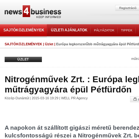
SAJTÓKÖZLEMÉNYEK
ÜZLETI AJÁNLATOK
PÁLYÁZATOK
TIPPEK
SAJTÓKÖZLEMÉNYEK
|
Üzlet
|
Európa legkorszerűbb műtrágyagyára épül Pétfür
műtr
ÜZLET
Nitrogénművek Zrt. : Európa le
műtrágyagyára épül Pétfürdőn
Közép-Dunántúl | 2015-03-16 19:29 | WELL PR Agency
A napokon át szállított gigászi méretű berende
kulcsfontosságú részei a Nitrogénművek Zrt. 