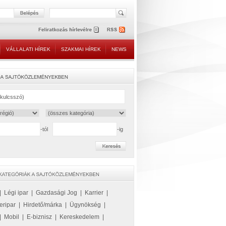
VÁLLALATI HÍREK
SZAKMAI HÍREK
NEWS
-tól
-ig
|
Légi ipar
|
Gazdasági Jog
|
Karrier
|
eripar
|
Hirdető/márka
|
Ügynökség
|
|
Mobil
|
E-biznisz
|
Kereskedelem
|