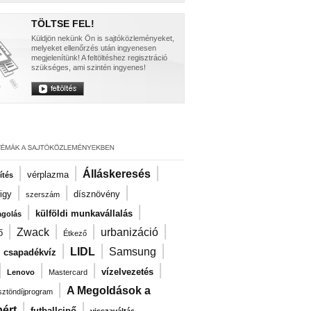
TÖLTSE FEL!
Küldjön nekünk Ön is sajtóközleményeket,
melyeket ellenőrzés után ingyenesen
megjelenítünk! A feltöltéshez regisztráció
szükséges, ami szintén ingyenes!
|
|
|
Álláskeresés
vérplazma
ítés
|
|
|
igy
dísznövény
szerszám
|
|
külföldi munkavállalás
agolás
|
|
|
|
Zwack
urbanizáció
ő
Étkező
|
|
|
|
LIDL
Samsung
csapadékvíz
|
|
|
|
vízelvezetés
Lenovo
Mastercard
|
A Megoldások a
ösztöndíjprogram
|
|
ért
futballcipő