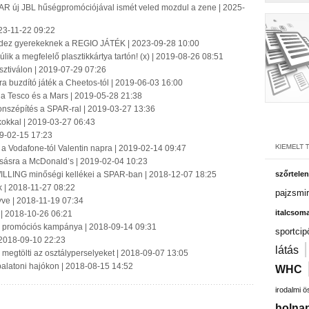
AR új JBL hűségpromóciójával ismét veled mozdul a zene | 2025-
2023-11-22 09:22
ndez gyerekeknek a REGIO JÁTÉK | 2023-09-28 10:00
ik a megfelelő plasztikkártya tartón! (x) | 2019-08-26 08:51
esztiválon | 2019-07-29 07:26
ra buzdító játék a Cheetos-tól | 2019-06-03 16:00
 a Tesco és a Mars | 2019-05-28 21:38
nszépítés a SPAR-ral | 2019-03-27 13:36
kokkal | 2019-03-27 06:43
19-02-15 17:23
 a Vodafone-tól Valentin napra | 2019-02-14 09:47
asásra a McDonald’s | 2019-02-04 10:23
ILLING minőségi kellékei a SPAR-ban | 2018-12-07 18:25
szőrtelen
k | 2018-11-27 08:22
pajzsmir
yve | 2018-11-19 07:34
italcsom
 | 2018-10-26 06:21
ri promóciós kampánya | 2018-09-14 09:31
sportcip
 2018-09-10 22:23
látás
s megtölti az osztályperselyeket | 2018-09-07 13:05
 balatoni hajókon | 2018-08-15 14:52
WHC
irodalmi 
holnap