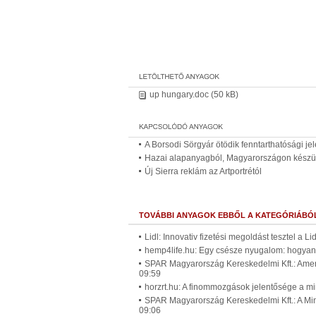
up hungary.doc
(50 kB)
A Borsodi Sörgyár ötödik fenntarthatósági je
Hazai alapanyagból, Magyarországon készül
Új Sierra reklám az Artportrétól
TOVÁBBI ANYAGOK EBBŐL A KATEGÓRIÁBÓ
Lidl: Innovativ fizetési megoldást tesztel a L
hemp4life.hu: Egy csésze nyugalom: hogyan m
SPAR Magyarország Kereskedelmi Kft.: Amer
09:59
horzrt.hu: A finommozgások jelentősége a m
SPAR Magyarország Kereskedelmi Kft.: A Mi
09:06