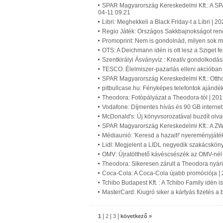
SPAR Magyarország Kereskedelmi Kft.: A SP
04-11 09:21
Libri: Meghekkeli a Black Friday-t a Libri | 
Regio Játék: Országos Sakkbajnokságot re
Promoprint: Nem is gondolnád, milyen sok múl
OTS: A Deichmann idén is ott lesz a Sziget f
Szentkirályi Ásványvíz : Kreatív gondolkodás
TESCO: Élelmiszer-pazarlás elleni akcióban
SPAR Magyarország Kereskedelmi Kft.: Ottho
pitbullcase.hu: Fényképes telefontok ajándé
Theodora: Fotópályázat a Theodora-tól | 20
Vodafone: Díjmentes hívás és 90 GB internet
McDonald's: Új könyvsorozatával buzdít olv
SPAR Magyarország Kereskedelmi Kft.: A ZW
Médiaunió: 'Keresd a hazait!' nyereményjáté
Lidl: Megjelent a LIDL negyedik szakácskön
OMV: Újratölthető kávéscsészék az OMV-nél
Theodora: Sikeresen zárult a Theodora nyá
Coca-Cola: A Coca-Cola újabb promóciója |
Tchibo Budapest Kft. : A Tchibo Family idén i
MasterCard: Kiugró siker a kártyás fizetés a
|
|
|
1
2
3
következő »