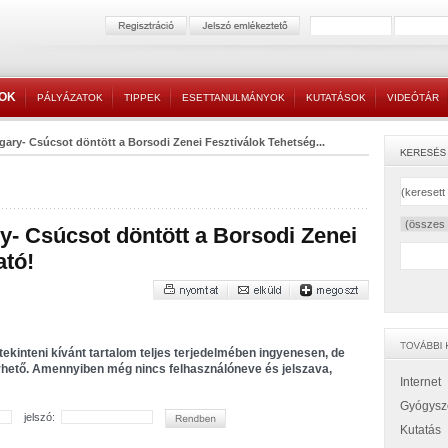
TOK
PÁLYÁZATOK
TIPPEK
ESETTANULMÁNYOK
KUTATÁSOK
VIDEÓTÁR
ary- Csúcsot döntött a Borsodi Zenei Fesztiválok Tehetség...
- Csúcsot döntött a Borsodi Zenei
ató!
tekinteni kívánt tartalom teljes terjedelmében ingyenesen, de
érhető. Amennyiben még nincs felhasználóneve és jelszava,
Internet
Gyógysz
jelszó:
Kutatás