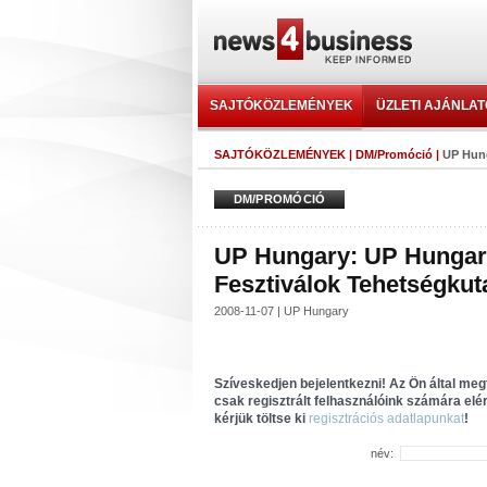
SAJTÓKÖZLEMÉNYEK
ÜZLETI AJÁNLA
SAJTÓKÖZLEMÉNYEK
|
DM/Promóció
|
UP Hung
DM/PROMÓCIÓ
UP Hungary: UP Hungary
Fesztiválok Tehetségkut
2008-11-07 | UP Hungary
Szíveskedjen bejelentkezni! Az Ön által meg
csak regisztrált felhasználóink számára el
kérjük töltse ki
regisztrációs adatlapunkat
!
név: