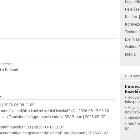
Logiszti
Felelőss
Kultúra
Környez
Technol
Élelmisz
Outdoor/
Média
lentése
 a Borsodi
Innova
kezelés
L
Hogyan
látáspro
idl | 2026-06-08 11:09
Milyen 
érsékelhetjük a kortizol szintet teákkal? (x) | 2026-05-15 09:20
dolgozó
ican Tourister hűségpromóció indul a SPAR-ban | 2026-05-07
Állásk
Babérme
indennapokban (x) | 2026-03-16 11:07
(x)
necraft világa megelevenedik a SPAR áruházaiban | 2025-08-22