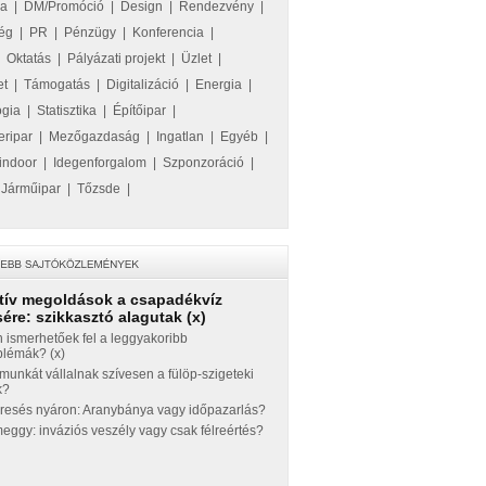
ka
|
DM/Promóció
|
Design
|
Rendezvény
|
ég
|
PR
|
Pénzügy
|
Konferencia
|
|
Oktatás
|
Pályázati projekt
|
Üzlet
|
et
|
Támogatás
|
Digitalizáció
|
Energia
|
ógia
|
Statisztika
|
Építőipar
|
eripar
|
Mezőgazdaság
|
Ingatlan
|
Egyéb
|
indoor
|
Idegenforgalom
|
Szponzoráció
|
|
Járműipar
|
Tőzsde
|
tív megoldások a csapadékvíz
ére: szikkasztó alagutak (x)
 ismerhetőek fel a leggyakoribb
blémák? (x)
munkát vállalnak szívesen a fülöp-szigeteki
k?
eresés nyáron: Aranybánya vagy időpazarlás?
ggy: inváziós veszély vagy csak félreértés?