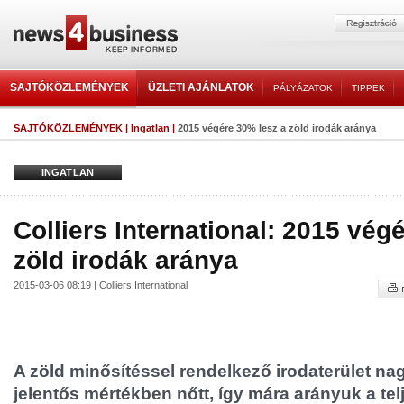
SAJTÓKÖZLEMÉNYEK
ÜZLETI AJÁNLATOK
PÁLYÁZATOK
TIPPEK
SAJTÓKÖZLEMÉNYEK
|
Ingatlan
|
2015 végére 30% lesz a zöld irodák aránya
INGATLAN
Colliers International: 2015 vég
zöld irodák aránya
2015-03-06 08:19 | Colliers International
A zöld minősítéssel rendelkező irodaterület n
jelentős mértékben nőtt, így mára arányuk a te