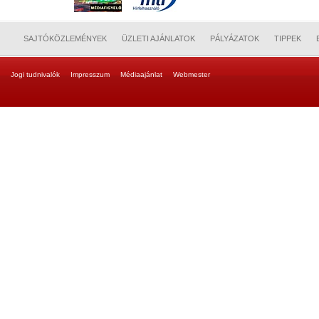
SAJTÓKÖZLEMÉNYEK
ÜZLETI AJÁNLATOK
PÁLYÁZATOK
TIPPEK
Jogi tudnivalók
Impresszum
Médiaajánlat
Webmester