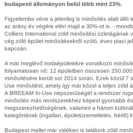
budapesti állományon belül több mint 23%.
Figyelembe véve a jelenleg is minősítés alatt álló 
az arány év végére eléri majd a 30%-ot is. - mondt
Colliers International zöld minősítési üzletágának
cég zöld épület minősítésekről szóló, éves piaci j
kapcsán.
A már meglévő irodaépületekre vonatkozó minősí
folyamatosan nő: 12 épületben összesen 250.000 
minősítésére került sor 2014 során. Ezek közül 7
Use minősítést, amely így már közel a teljes zöld 
A BREEAM In-Use népszerűségét a rendszer rug
minősítés más rendszerekhez képest gyorsabb é
megszerezhetőségének, valamint a három különáll
kategóriának (ingatlan, épületüzemeltetés, bérlő) 
Budapest mellet már vidéken is találunk zöld minő