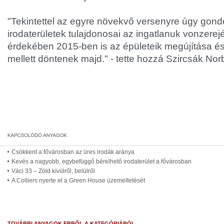
"Tekintettel az egyre növekvő versenyre úgy gond
irodaterületek tulajdonosai az ingatlanuk vonzer
érdekében 2015-ben is az épületeik megújítása és 
mellett döntenek majd." - tette hozzá Szircsák Norb
Csökkent a fővárosban az üres irodák aránya
Kevés a nagyobb, egybefüggő bérelhető irodaterület a fővárosban
Váci 33 – Zöld kívülről, belülről
A Colliers nyerte el a Green House üzemeltetését
TOVÁBBI ANYAGOK EBBŐL A KATEGÓRIÁBÓL