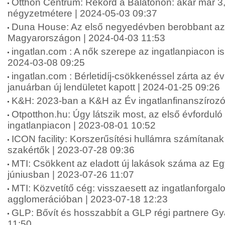
Otthon Centrum: Rekord a Balatonon: akár már 3,2
négyzetmétere | 2024-05-03 09:37
Duna House: Az első negyedévben berobbant az i
Magyarországon | 2024-04-03 11:53
ingatlan.com : A nők szerepe az ingatlanpiacon is
2024-03-08 09:25
ingatlan.com : Bérletidíj-csökkenéssel zárta az év
januárban új lendületet kapott | 2024-01-25 09:26
K&H: 2023-ban a K&H az Év ingatlanfinanszírozó
Otpotthon.hu: Úgy látszik most, az első évforduló 
ingatlanpiacon | 2023-08-01 10:52
ICON facility: Korszerűsítési hullámra számítanak
szakértők | 2023-07-28 09:36
MTI: Csökkent az eladott új lakások száma az E
júniusban | 2023-07-26 11:07
MTI: Közvetítő cég: visszaesett az ingatlanforgal
agglomerációban | 2023-07-18 12:23
GLP: Bővít és hosszabbít a GLP régi partnere Gy
11:50