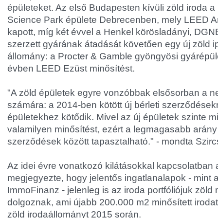
épületeket. Az első Budapesten kívüli zöld iroda a
Science Park épülete Debrecenben, mely LEED Ar
kapott, míg két évvel a Henkel körösladányi, DGN
szerzett gyárának átadását követően egy új zöld ipa
állomány: a Procter & Gamble gyöngyösi gyárépüle
évben LEED Ezüst minősítést.
"A zöld épületek egyre vonzóbbak elsősorban a n
számára: a 2014-ben kötött új bérleti szerződése
épületekhez kötődik. Mivel az új épületek szinte 
valamilyen minősítést, ezért a legmagasabb arány 
szerződések között tapasztalható." - mondta Szirc
Az idei évre vonatkozó kilátásokkal kapcsolatban
megjegyezte, hogy jelentős ingatlanalapok - mint
ImmoFinanz - jelenleg is az iroda portfóliójuk zöld
dolgoznak, ami újabb 200.000 m2 minősített irodate
zöld irodaállományt 2015 során.