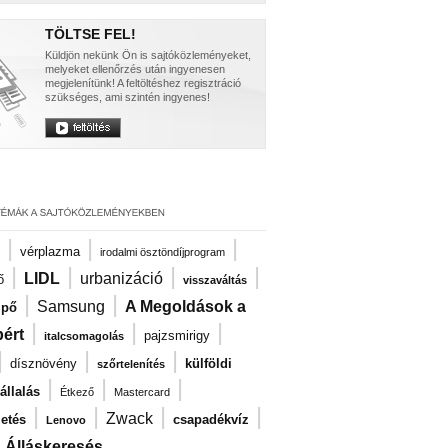
TÖLTSE FEL!
Küldjön nekünk Ön is sajtóközleményeket,
melyeket ellenőrzés után ingyenesen
megjelenítünk! A feltöltéshez regisztráció
szükséges, ami szintén ingyenes!
|
|
|
vérplazma
irodalmi ösztöndíjprogram
|
|
|
|
LIDL
urbanizáció
ő
visszaváltás
|
|
Samsung
A Megoldások a
ipő
|
|
|
ért
pajzsmirigy
italcsomagolás
|
|
|
dísznövény
külföldi
szőrtelenítés
|
|
|
llalás
Étkező
Mastercard
|
|
|
|
Zwack
zetés
csapadékvíz
Lenovo
|
Álláskeresés