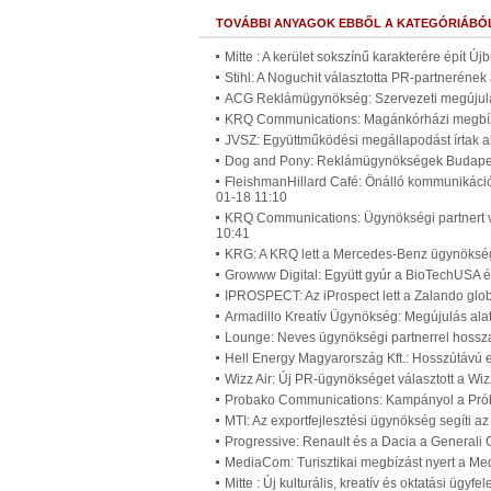
TOVÁBBI ANYAGOK EBBŐL A KATEGÓRIÁBÓ
Mitte : A kerület sokszínű karakterére épít Ú
Stihl: A Noguchit választotta PR-partneréne
ACG Reklámügynökség: Szervezeti megújulá
KRQ Communications: Magánkórházi megbíz
JVSZ: Együttműködési megállapodást írtak a
Dog and Pony: Reklámügynökségek Budapest
FleishmanHillard Café: Önálló kommunikáci
01-18 11:10
KRQ Communications: Ügynökségi partnert v
10:41
KRG: A KRQ lett a Mercedes-Benz ügynökség
Growww Digital: Együtt gyúr a BioTechUSA é
IPROSPECT: Az iProspect lett a Zalando gl
Armadillo Kreatív Ügynökség: Megújulás alat
Lounge: Neves ügynökségi partnerrel hossz
Hell Energy Magyarország Kft.: Hosszútávú 
Wizz Air: Új PR-ügynökséget választott a Wiz
Probako Communications: Kampányol a Prób
MTI: Az exportfejlesztési ügynökség segíti a
Progressive: Renault és a Dacia a Generali 
MediaCom: Turisztikai megbízást nyert a M
Mitte : Új kulturális, kreatív és oktatási ügy