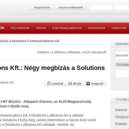
TOK
PÁLYÁZATOK
TIPPEK
ESETTANULMÁNYOK
KUTATÁSOK
VIDEÓTÁR
bízás a Solutions Communications-nél
Solutions
|
Lufthansa
|
Albapark
|
ALDI
|
Aquaprofit
ns Kft.: Négy megbízás a Solutions
tions Kft.
i M7-Bisztró - Albapark étterem, az ALDI Magyarország
tions-t bízták meg.
Internet
ommunications Kft. A Deutsche Lufthansa AG a vállalat
Gyógysz
 Solutions-t bízta meg, amely értelmében a három évre szóló
Kutatás
 a Deutsche Lufthansa AG vállalati-, termék- és