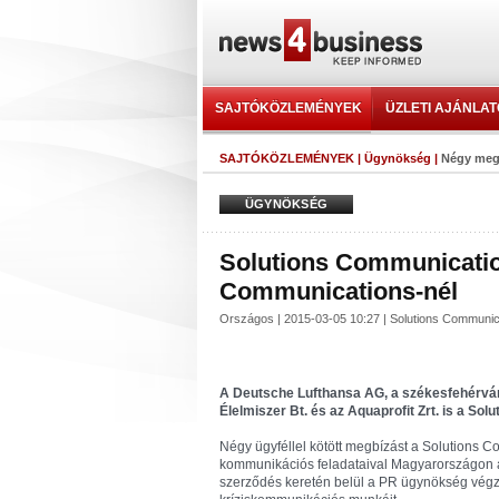
SAJTÓKÖZLEMÉNYEK
ÜZLETI AJÁNLA
SAJTÓKÖZLEMÉNYEK
|
Ügynökség
|
Négy meg
ÜGYNÖKSÉG
Solutions Communicatio
Communications-nél
Országos | 2015-03-05 10:27 | Solutions Communica
A Deutsche Lufthansa AG, a székesfehérvár
Élelmiszer Bt. és az Aquaprofit Zrt. is a Solu
Négy ügyféllel kötött megbízást a Solutions C
kommunikációs feladataival Magyarországon a
szerződés keretén belül a PR ügynökség végzi