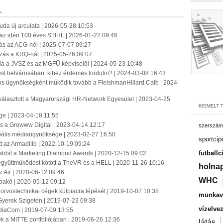
L
jbuda új arculata | 2026-05-28 10:53
k az idén 100 éves STIHL | 2026-01-22 09:46
s az ACG-nél | 2025-07-07 09:27
ás a KRQ-nál | 2025-05-26 09:07
lá a JVSZ és az MGFÜ képviselői | 2024-05-23 10:48
 belvárosában: kihez érdemes fordulni? | 2024-03-08 16:43
ós ügynökségként működik tovább a FleishmanHillard Café | 2024-
álasztott a Magyarországi HR-Network Egyesület | 2023-04-25
e | 2023-04-18 11:55
s a Growww Digital | 2023-04-14 12:17
szerszám
obális médiaügynöksége | 2023-02-27 16:50
sportcip
t az Armadillo | 2022-10-19 09:24
futballc
abbít a Marketing Diamond Awards | 2020-12-15 09:02
együttműködést kötött a TheVR és a HELL | 2020-11-26 10:16
holnap
z Air | 2020-06-12 09:46
WHC
akő | 2020-05-12 09:12
z orvostechnikai cégek külpiacra lépését | 2019-10-07 10:38
munkavá
Gyerek Szigeten | 2019-07-23 09:38
vízelve
ediaCom | 2019-07-09 13:55
felek a MITTE portfóliójában | 2019-06-26 12:36
látás