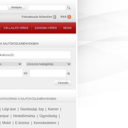
VÁLLALATI HÍREK
SZAKMAI HÍREK
NEWS
-tól
-ig
|
Légi ipar
|
Gazdasági Jog
|
Karrier
|
eripar
|
Hirdető/márka
|
Ügynökség
|
|
Mobil
|
E-biznisz
|
Kereskedelem
|