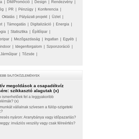
ka
|
DM/Promóció
|
Design
|
Rendezvény
|
ég
|
PR
|
Pénzügy
|
Konferencia
|
|
Oktatás
|
Pályázati projekt
|
Üzlet
|
et
|
Támogatás
|
Digitalizáció
|
Energia
|
ógia
|
Statisztika
|
Építőipar
|
eripar
|
Mezőgazdaság
|
Ingatlan
|
Egyéb
|
indoor
|
Idegenforgalom
|
Szponzoráció
|
|
Járműipar
|
Tőzsde
|
tív megoldások a csapadékvíz
ére: szikkasztó alagutak (x)
 ismerhetőek fel a leggyakoribb
blémák? (x)
munkát vállalnak szívesen a fülöp-szigeteki
k?
eresés nyáron: Aranybánya vagy időpazarlás?
ggy: inváziós veszély vagy csak félreértés?