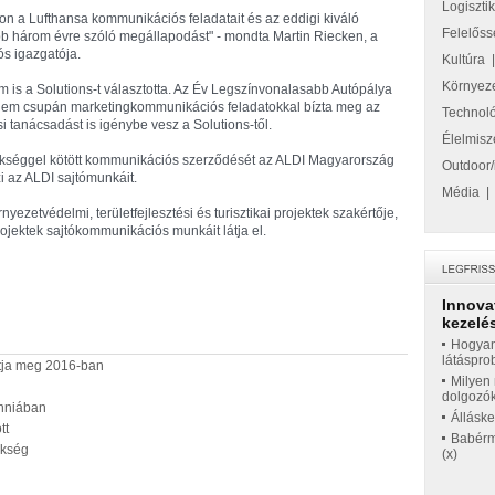
Logiszti
gon a Lufthansa kommunikációs feladatait és az eddigi kiváló
Felelőss
b három évre szóló megállapodást" - mondta Martin Riecken, a
s igazgatója.
Kultúra
Környez
em is a Solutions-t választotta. Az Év Legszínvonalasabb Autópálya
 nem csupán marketingkommunikációs feladatokkal bízta meg az
Technol
i tanácsadást is igénybe vesz a Solutions-től.
Élelmisz
ökséggel kötött kommunikációs szerződését az ALDI Magyarország
Outdoor/
zi az ALDI sajtómunkáit.
Média
nyezetvédelmi, területfejlesztési és turisztikai projektek szakértője,
rojektek sajtókommunikációs munkáit látja el.
Innova
kezelés
Hogyan
látáspro
jítja meg 2016-ban
Milyen 
dolgozó
anniában
Állásk
tt
Babérme
ökség
(x)