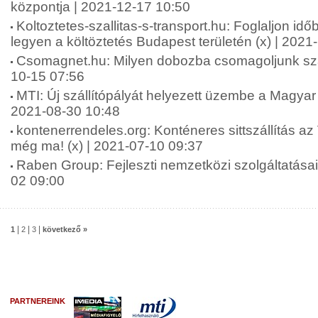
központja | 2021-12-17 10:50
Koltoztetes-szallitas-s-transport.hu: Foglaljon id
legyen a költöztetés Budapest területén (x) | 2021
Csomagnet.hu: Milyen dobozba csomagoljunk szál
10-15 07:56
MTI: Új szállítópályát helyezett üzembe a Magyar
2021-08-30 10:48
kontenerrendeles.org: Konténeres sittszállítás az
még ma! (x) | 2021-07-10 09:37
Raben Group: Fejleszti nemzetközi szolgáltatásai
02 09:00
|
|
|
1
2
3
következő »
PARTNEREINK