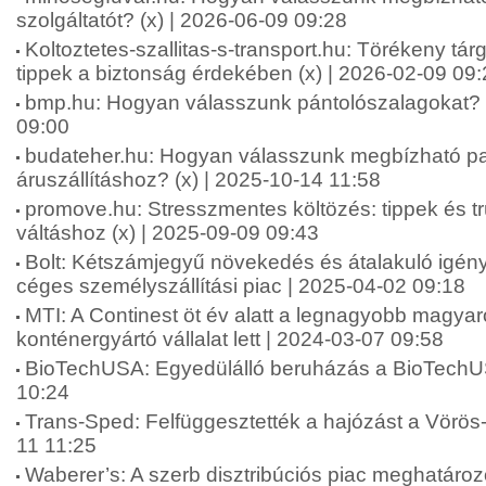
szolgáltatót? (x) | 2026-06-09 09:28
Koltoztetes-szallitas-s-transport.hu: Törékeny tár
tippek a biztonság érdekében (x) | 2026-02-09 09
bmp.hu: Hogyan válasszunk pántolószalagokat? (
09:00
budateher.hu: Hogyan válasszunk megbízható pa
áruszállításhoz? (x) | 2025-10-14 11:58
promove.hu: Stresszmentes költözés: tippek és 
váltáshoz (x) | 2025-09-09 09:43
Bolt: Kétszámjegyű növekedés és átalakuló igénye
céges személyszállítási piac | 2025-04-02 09:18
MTI: A Continest öt év alatt a legnagyobb magyar
konténergyártó vállalat lett | 2024-03-07 09:58
BioTechUSA: Egyedülálló beruházás a BioTechUS
10:24
Trans-Sped: Felfüggesztették a hajózást a Vörös
11 11:25
Waberer’s: A szerb disztribúciós piac meghatároz