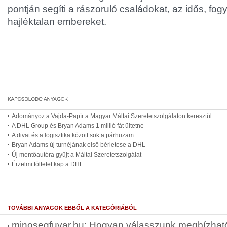
pontján segíti a rászoruló családokat, az idős, fog
hajléktalan embereket.
Adományoz a Vajda-Papír a Magyar Máltai Szeretetszolgálaton keresztül
A DHL Group és Bryan Adams 1 millió fát ültetne
A divat és a logisztika között sok a párhuzam
Bryan Adams új turnéjának első bérletese a DHL
Új mentőautóra gyűjt a Máltai Szeretetszolgálat
Érzelmi töltetet kap a DHL
TOVÁBBI ANYAGOK EBBŐL A KATEGÓRIÁBÓL
minosegfuvar.hu: Hogyan válasszunk megbízható