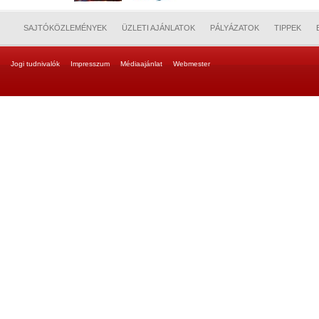
SAJTÓKÖZLEMÉNYEK
ÜZLETI AJÁNLATOK
PÁLYÁZATOK
TIPPEK
Jogi tudnivalók
Impresszum
Médiaajánlat
Webmester