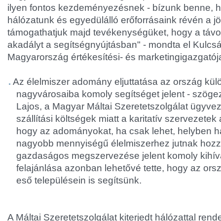
ilyen fontos kezdeményezésnek - bízunk benne, ho
hálózatunk és egyedülálló erőforrásaink révén a j
támogathatjuk majd tevékenységüket, hogy a távo
akadályt a segítségnyújtásban" - mondta el Kulcsár
Magyarország értékesítési- és marketingigazgatój
Az élelmiszer adomány eljuttatása az ország kü
nagyvárosaiba komoly segítséget jelent - szögez
Lajos, a Magyar Máltai Szeretetszolgálat ügyveze
szállítási költségek miatt a karitatív szervezetek
hogy az adományokat, ha csak lehet, helyben ha
nagyobb mennyiségű élelmiszerhez jutnak hozzá,
gazdaságos megszervezése jelent komoly kihívá
felajánlása azonban lehetővé tette, hogy az ors
eső településein is segítsünk.
A Máltai Szeretetszolgálat kiterjedt hálózattal ren