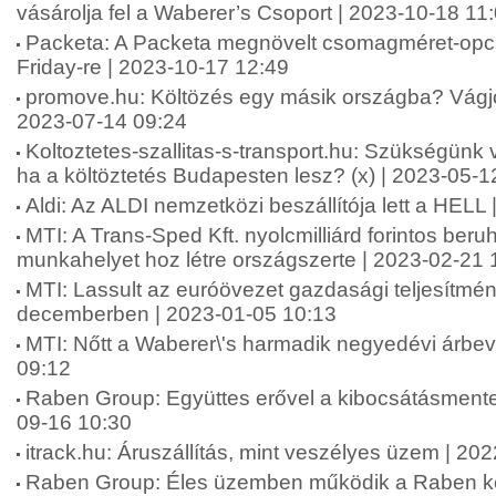
vásárolja fel a Waberer’s Csoport | 2023-10-18 11
Packeta: A Packeta megnövelt csomagméret-opci
Friday-re | 2023-10-17 12:49
promove.hu: Költözés egy másik országba? Vágjon
2023-07-14 09:24
Koltoztetes-szallitas-s-transport.hu: Szükségün
ha a költöztetés Budapesten lesz? (x) | 2023-05-1
Aldi: Az ALDI nemzetközi beszállítója lett a HELL
MTI: A Trans-Sped Kft. nyolcmilliárd forintos beru
munkahelyet hoz létre országszerte | 2023-02-21 
MTI: Lassult az euróövezet gazdasági teljesítm
decemberben | 2023-01-05 10:13
MTI: Nőtt a Waberer\'s harmadik negyedévi árbev
09:12
Raben Group: Együttes erővel a kibocsátásmentes 
09-16 10:30
itrack.hu: Áruszállítás, mint veszélyes üzem | 20
Raben Group: Éles üzemben működik a Raben két 