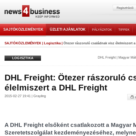
SAJTÓKÖZLEMÉNYEK
ÜZLETI AJÁNLATOK
PÁLYÁZATOK
TIPPEK
SAJTÓKÖZLEMÉNYEK
|
Logisztika
|
Ötezer rászoruló családnak visz élelmiszert 
DHL Freight
|
Magyar Mált
LOGISZTIKA
DHL Freight: Ötezer rászoruló c
élelmiszert a DHL Freight
2015-02-27 19:41 | Grayling
A DHL Freight elsőként csatlakozott a Magyar M
Szeretetszolgálat kezdeményezéséhez, melyne