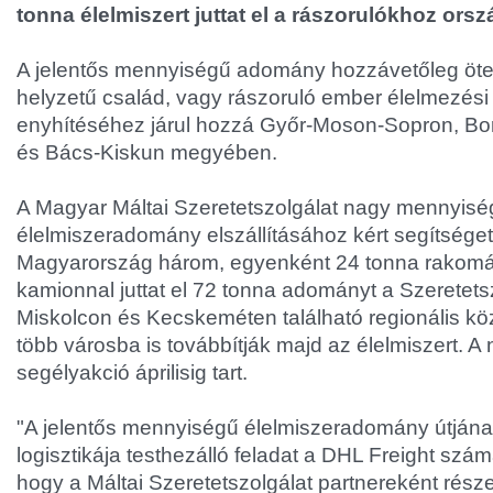
tonna élelmiszert juttat el a rászorulókhoz orsz
A jelentős mennyiségű adomány hozzávetőleg öte
helyzetű család, vagy rászoruló ember élelmezési
enyhítéséhez járul hozzá Győr-Moson-Sopron, B
és Bács-Kiskun megyében.
A Magyar Máltai Szeretetszolgálat nagy mennyisé
élelmiszeradomány elszállításához kért segítséget
Magyarország három, egyenként 24 tonna rakomán
kamionnal juttat el 72 tonna adományt a Szeretets
Miskolcon és Kecskeméten található regionális k
több városba is továbbítják majd az élelmiszert. 
segélyakció áprilisig tart.
"A jelentős mennyiségű élelmiszeradomány útján
logisztikája testhezálló feladat a DHL Freight szá
hogy a Máltai Szeretetszolgálat partnereként rész