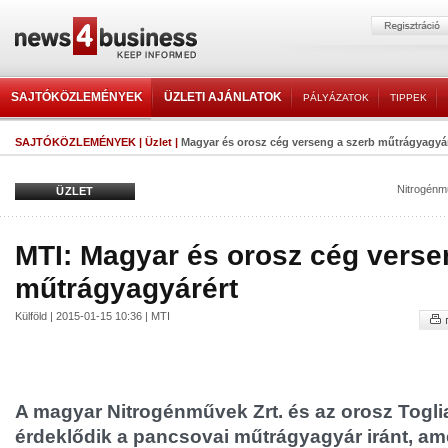
SAJTÓKÖZLEMÉNYEK
ÜZLETI AJÁNLATOK
PÁLYÁZATOK
TIPPEK
SAJTÓKÖZLEMÉNYEK
|
Üzlet
|
Magyar és orosz cég verseng a szerb műtrágyagyá
Nitrogénm
ÜZLET
MTI: Magyar és orosz cég verse
műtrágyagyárért
Külföld | 2015-01-15 10:36 | MTI
A magyar Nitrogénművek Zrt. és az orosz Toglia
érdeklődik a pancsovai műtrágyagyár iránt, am