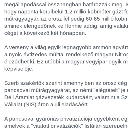
megállapodással összhangban határozzák meg. Ivo
hogy naponta körülbelül 1,2 millió köbméter gázt f
műtrágyagyár, az orosz fél pedig 60-65 millió köbm
aminek elengedőnek kell lennie addig, amíg valak
céget a következő két hónapban.
A verseny a világ egyik legnagyobb ammóniagyártój
a nyolc évtizedes múlttal rendelkező magyar Nitro
éleződhet ki. Ez utóbbi a magyar vegyipar egyik 
képviselője.
Szerb szakértők szerint amennyiben az orosz cég
pancsovai műtrágyagyárat, az némi "elégtételt" je
Déli Áramlat gázvezeték kudarcáért, valamint a Sze
Vállalat (NIS) áron aluli eladásáért.
A pancsovai gyáróriás privatizációja egyébként e
amelyek a "vitatott privatizációk" listáján szerepe