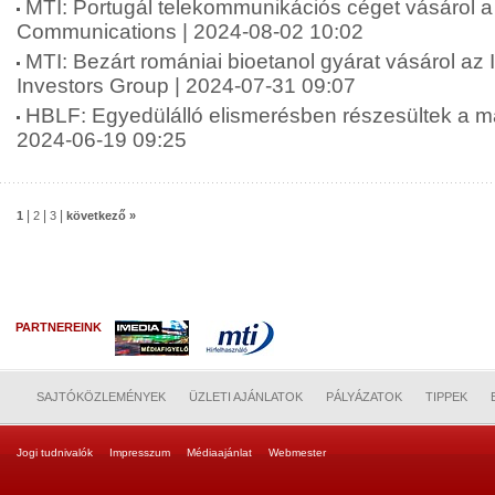
MTI: Portugál telekommunikációs céget vásárol a 
Communications | 2024-08-02 10:02
MTI: Bezárt romániai bioetanol gyárat vásárol az 
Investors Group | 2024-07-31 09:07
HBLF: Egyedülálló elismerésben részesültek a ma
2024-06-19 09:25
|
|
|
1
2
3
következő »
PARTNEREINK
SAJTÓKÖZLEMÉNYEK
ÜZLETI AJÁNLATOK
PÁLYÁZATOK
TIPPEK
Jogi tudnivalók
Impresszum
Médiaajánlat
Webmester