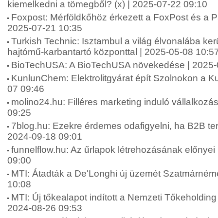
kiemelkedni a tömegből? (x) | 2025-07-22 09:10
Foxpost: Mérföldkőhöz érkezett a FoxPost és a Pa
2025-07-21 10:35
Turkish Technic: Isztambul a világ élvonalába ker
hajtómű-karbantartó központtal | 2025-05-08 10:5
BioTechUSA: A BioTechUSA növekedése | 2025-
KunlunChem: Elektrolitgyárat épít Szolnokon a 
07 09:46
molino24.hu: Filléres marketing induló vállalkoz
09:25
7blog.hu: Ezekre érdemes odafigyelni, ha B2B terül
2024-09-18 09:01
funnelflow.hu: Az űrlapok létrehozásának előnyei 
09:00
MTI: Átadták a De'Longhi új üzemét Szatmárnéme
10:08
MTI: Új tőkealapot indított a Nemzeti Tőkeholding
2024-08-26 09:53