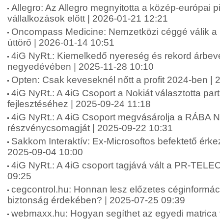
Allegro: Az Allegro megnyitotta a közép-európai 
vállalkozások előtt | 2026-01-21 12:21
Oncompass Medicine: Nemzetközi céggé válik a 
úttörő | 2026-01-14 10:51
4iG NyRt.: Kiemelkedő nyereség és rekord árbev
negyedévében | 2025-11-28 10:10
Opten: Csak keveseknél nőtt a profit 2024-ben |
4iG NyRt.: A 4iG Csoport a Nokiát választotta par
fejlesztéséhez | 2025-09-24 11:18
4iG NyRt.: A 4iG Csoport megvásárolja a RÁBA Ny
részvénycsomagját | 2025-09-22 10:31
Sakkom Interaktív: Ex-Microsoftos befektető érke
2025-09-04 10:00
4iG NyRt.: A 4iG csoport tagjává vált a PR-TEL
09:25
cegcontrol.hu: Honnan lesz előzetes céginformáci
biztonság érdekében? | 2025-07-25 09:39
webmaxx.hu: Hogyan segíthet az egyedi matrica 