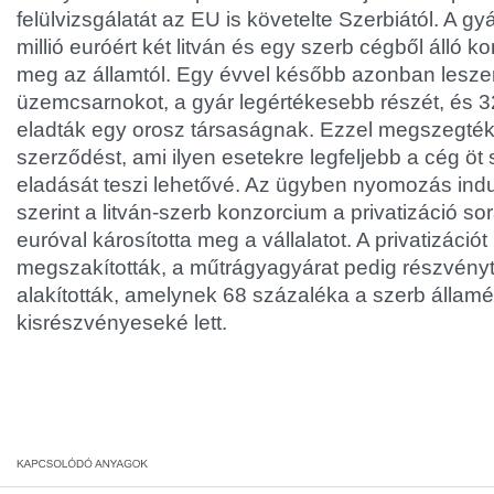
felülvizsgálatát az EU is követelte Szerbiától. A g
millió euróért két litván és egy szerb cégből álló 
meg az államtól. Egy évvel később azonban leszere
üzemcsarnokot, a gyár legértékesebb részét, és 32,
eladták egy orosz társaságnak. Ezzel megszegték
szerződést, ami ilyen esetekre legfeljebb a cég ö
eladását teszi lehetővé. Az ügyben nyomozás indu
szerint a litván-szerb konzorcium a privatizáció sor
euróval károsította meg a vállalatot. A privatizáció
megszakították, a műtrágyagyárat pedig részvén
alakították, amelynek 68 százaléka a szerb állam
kisrészvényeseké lett.