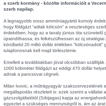
a szerb kormány - közölte információit a Vecer
szerb napilap.
A legnagyobb orosz ammóniagyártó komoly érdeklő
hogy földgázt "adtak kölcsön" a veszteséges szer
érdekében, hogy az a tavaly június óta szünetelő 
újraindíthassa, és felkészülhessen az új stratégiai
körülbelül 20 millió dollár értékben "kölcsönadott" 
tulajdonosnak kell majd törlesztenie.
Emellett a továbbiakban jóval olcsóbban szállítják 
1000 köbméter földgázt az eddigi 470 dollár helyett
adnak a pancsovai cégnek.
Milan Ivovic, a műtrágyagyár szakszervezetének e
megállapodás részleteit is: ezek szerint a vállalat a
gázszolgáltatótól (Srbijagas) kapja az energiahord
egyeztet a szükséges mennyiségről is, ám az árat