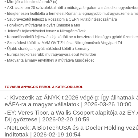
Mire jók a biostimulátorok? (x)
AKI: csaknem 20 százalékkal nőtt a műtrágyaforgalom a második negyedévbe
Ideiglenesen leállította a termelést Románia legnagyobb műtrágyaüzeme a m
Szupravezetőt fejleszt a Roszatom a CERN kutatóintézet számára
Folyékony műtrágyát is gyárt júniustól a Mol
Jelentős fejlesztéseket tervez a Nitrogénművek
Kapacitásbővítő fejlesztés fejeződött be a besztereci biotrágya gyártó üzembe
Szerződést kötött az MVM OVIT Zrt. és a Nitrogénművek Vegyipari Zrt.
Újabb stratégiai együttműködést kötött a kormány
Európa legkorszerűbb műtrágyagyára épül Pétfürdőn
Magyar találmány enyhítheti a műtrágya függőséget
TOVÁBBI ANYAGOK EBBŐL A KATEGÓRIÁBÓL
: Kivezetik az ÁNYK-t 2026 végéig: Így állhatnak
eÁFA-ra a magyar vállalatok | 2026-03-26 10:00
EY: Veres Tibor, a Wallis Csoport alapítója az E
Díj győztese | 2026-02-20 10:59
NetLock: A BioTechUSA és a Docler Holding vezére
indítottak | 2026-02-19 10:54