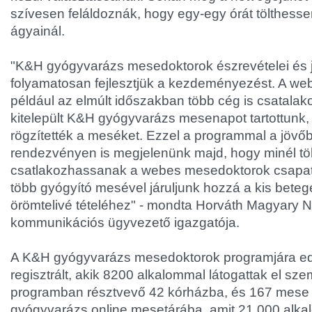
szívesen feláldoznák, hogy egy-egy órát tölthesse
ágyainál.
"K&H gyógyvarázs mesedoktorok észrevételei és j
folyamatosan fejlesztjük a kezdeményezést. A w
például az elmúlt időszakban több cég is csatalako
kitelepült K&H gyógyvarázs mesenapot tartottunk, 
rögzítették a meséket. Ezzel a programmal a jövő
rendezvényen is megjelenünk majd, hogy minél t
csatlakozhassanak a webes mesedoktorok csapat
több gyógyító mesével járuljunk hozzá a kis beteg
örömtelivé tételéhez" - mondta Horváth Magyary 
kommunikációs ügyvezető igazgatója.
A K&H gyógyvarázs mesedoktorok programjára ed
regisztrált, akik 8200 alkalommal látogattak el sz
programban résztvevő 42 kórházba, és 167 mese 
gyógyvarázs online mesetárába, amit 21 000 alkalo