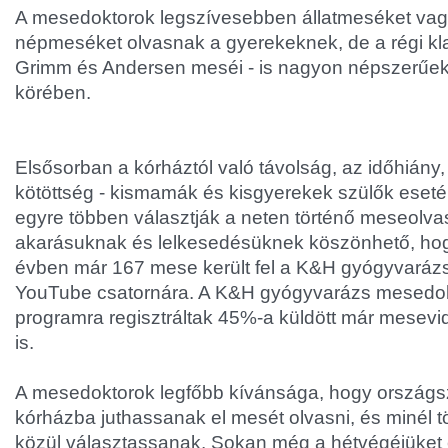
A mesedoktorok legszívesebben állatmeséket va
népmeséket olvasnak a gyerekeknek, de a régi kla
Grimm és Andersen meséi - is nagyon népszerűe
körében.
Elsősorban a kórháztól való távolság, az időhiány,
kötöttség - kismamák és kisgyerekek szülők esetén
egyre többen választják a neten történő meseolvas
akarásuknak és lelkesedésüknek köszönhető, hog
évben már 167 mese került fel a K&H gyógyvará
YouTube csatornára. A K&H gyógyvarázs mesedo
programra regisztráltak 45%-a küldött már mesevi
is.
A mesedoktorok legfőbb kívánsága, hogy országsz
kórházba juthassanak el mesét olvasni, és minél 
közül választassanak. Sokan még a hétvégéjüket 