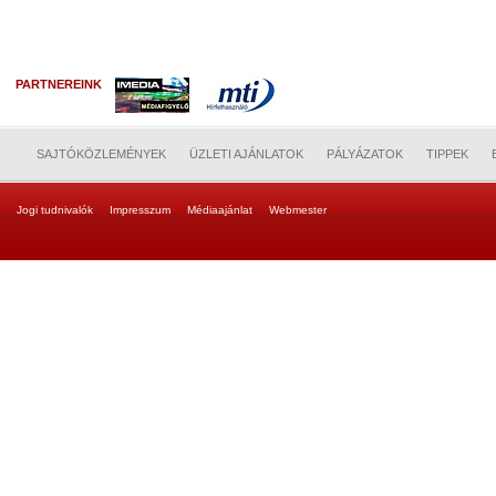
PARTNEREINK
SAJTÓKÖZLEMÉNYEK
ÜZLETI AJÁNLATOK
PÁLYÁZATOK
TIPPEK
Jogi tudnivalók
Impresszum
Médiaajánlat
Webmester