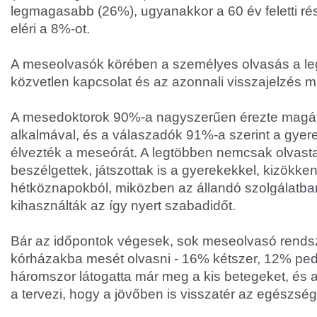
legmagasabb (26%), ugyanakkor a 60 év feletti ré
eléri a 8%-ot.
A meseolvasók körében a személyes olvasás a l
közvetlen kapcsolat és az azonnali visszajelzés mi
A mesedoktorok 90%-a nagyszerűen érezte magá
alkalmával, és a válaszadók 91%-a szerint a gyer
élvezték a meseórát. A legtöbben nemcsak olvas
beszélgettek, játszottak is a gyerekekkel, kizökke
hétköznapokból, miközben az állandó szolgálatban
kihasználták az így nyert szabadidőt.
Bár az időpontok végesek, sok meseolvasó rendsz
kórházakba mesét olvasni - 16% kétszer, 12% pe
háromszor látogatta már meg a kis betegeket, és
a tervezi, hogy a jövőben is visszatér az egészs