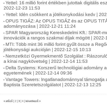
Yettel: 16 millió forint értékben jutottak digitális 
2022-12-23 11:53
Yettel: Idén csökkent a jótékonykodási kedv | 20
OPUS TIGÁZ: Az OPUS TIGÁZ és az OPUS TIT
adományozása | 2022-12-21 11:24
SPAR Magyarország Kereskedelmi Kft.: SPAR-m
innovációk a rangos szakmai díjak mögött | 2022-
MTI: Több mint 36 millió forint gyűlt össze a Regő
jótékonysági aukcióján | 2022-12-15 10:13
Nemzetközi Gyermekmentő Szolgálat : Rászoruló
a kínai nagykövetség | 2022-12-14 11:53
Delta Systems: Korszerű technológiai adomány a j
egyetemének | 2022-12-14 09:36
Vantage Towers: Ingatlanadománnyal támogatja 
Baptista Szeretetszolgálatot | 2022-12-13 12:25
|
|
|
|
« előző
2
3
4
következő »