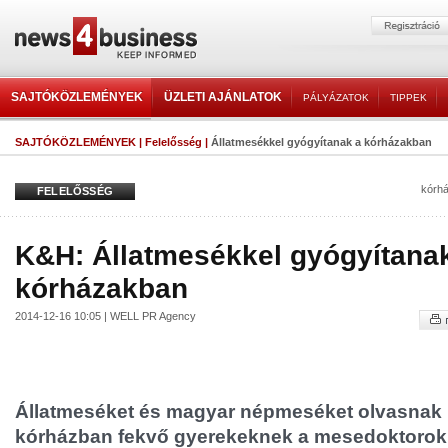
SAJTÓKÖZLEMÉNYEK
ÜZLETI AJÁNLATOK
PÁLYÁZATOK
TIPPEK
SAJTÓKÖZLEMÉNYEK
|
Felelősség
|
Állatmesékkel gyógyítanak a kórházakban
kórh
FELELŐSSÉG
K&H: Állatmesékkel gyógyítana
kórházakban
2014-12-16 10:05 | WELL PR Agency
Állatmeséket és magyar népmeséket olvasnak 
kórházban fekvő gyerekeknek a mesedoktorok -