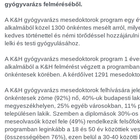
gyógyvarázs felméréséből.
A K&H gyógyvarázs mesedoktorok program egy év
alkalmából közel 1300 önkéntes mesélt arról, mil
kedves történettel és némi törődéssel hozzájárul
lelki és testi gyógyulásához.
A K&H gyógyvarázs mesedoktorok program 1 éves
alkalmából a K&H felmérést végzett a programban
önkéntesek körében. A kérdőívet 1291 mesedoktor t
A K&H gyógyvarázs mesedoktorok felhívására je
önkéntesek zöme (92%) nő, 40%-uk budapesti la
megyeszékhelyen, 25% egyéb városokban, 11% p
településen lakik. Szemben a diplomások 30%-os 
meseolvasók közel fele (49%) rendelkezik felsőfok
programban leginkább a 18 és 50 év közöttiek ves
(összességében 76%), ezen belül a 30-40 közötti 