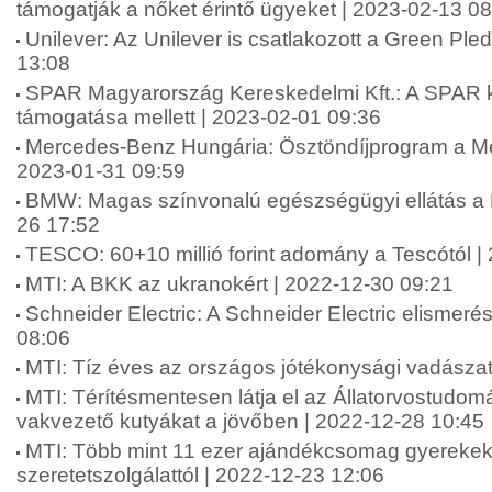
támogatják a nőket érintő ügyeket | 2023-02-13 0
Unilever: Az Unilever is csatlakozott a Green Pl
13:08
SPAR Magyarország Kereskedelmi Kft.: A SPAR ki
támogatása mellett | 2023-02-01 09:36
Mercedes-Benz Hungária: Ösztöndíjprogram a Me
2023-01-31 09:59
BMW: Magas színvonalú egészségügyi ellátás a 
26 17:52
TESCO: 60+10 millió forint adomány a Tescótól |
MTI: A BKK az ukranokért | 2022-12-30 09:21
Schneider Electric: A Schneider Electric elismeré
08:06
MTI: Tíz éves az országos jótékonysági vadászat
MTI: Térítésmentesen látja el az Állatorvostudo
vakvezető kutyákat a jövőben | 2022-12-28 10:45
MTI: Több mint 11 ezer ajándékcsomag gyerekek
szeretetszolgálattól | 2022-12-23 12:06