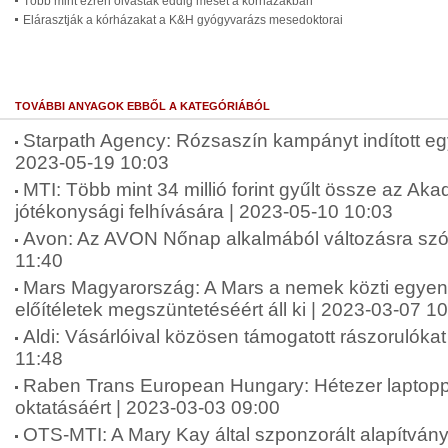
Több mint ezren olvastak eddig mesét a kórházakban
Elárasztják a kórházakat a K&H gyógyvarázs mesedoktorai
TOVÁBBI ANYAGOK EBBŐL A KATEGÓRIÁBÓL
Starpath Agency: Rózsaszín kampányt indított e
2023-05-19 10:03
MTI: Több mint 34 millió forint gyűlt össze az A
jótékonysági felhívására | 2023-05-10 10:03
Avon: Az AVON Nőnap alkalmából változásra szólí
11:40
Mars Magyarország: A Mars a nemek közti egyen
előítéletek megszüntetéséért áll ki | 2023-03-07 1
Aldi: Vásárlóival közösen támogatott rászorulóka
11:48
Raben Trans European Hungary: Hétezer laptoppa
oktatásáért | 2023-03-03 09:00
OTS-MTI: A Mary Kay által szponzorált alapítvány