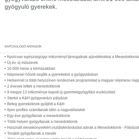
gyógyuló gyerekek.
Nyolcvan egészségügyi intézményt támogatnak ajándékokkal a Mesedoktorok
Új év, új műszerek
10 000 mese a kórházakban
Népmesei hősök segítik a gyerekeket a gyógyulásban
Hetvennél is több helyszínen rendeznek programokat a magyar népmese nap
2 évesek lettek a mesedoktorok
9 megye 13 intézménye kapott új gyermekgyógyítási eszközöket
Startol a K&H gyógyvarázs pályázat
Beteg gyerekeknek gyűjtött a K&H
Ilyen profitra számítanak idén a nagyvállalatok
Egy éve gyógyítanak a mesedoktorok
Több helyen gyógyítanak a mesedoktorok
Használt mesekönyvekért osztálykirándulást adnak a Mesedoktorok - Pályázat
Tovább gyógyítanak a mesék