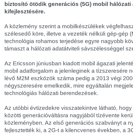
biztosító ötödik generációs (5G) mobil hálózat
kifejlesztésére.
A közlemény szerint a mobilkészülékek végfelhasz
szélesedő köre, illetve a vezeték nélküli gép-gép 
technológia rohamos terjedése egyre nagyobb kö
támaszt a hálózati adatátviteli sávszélességgel s
Az Ericsson júniusban kiadott mobil ágazati jelent
mobil adatforgalom a jelenleginek a tízszeresére 
lévő M2M eszközök száma pedig a 2013 végi 200 
négyszeresére emelkedik, mire egyáltalán megjel
technológiás hálózati berendezések.
Az utóbbi évtizedekre visszatekintve látható, hog
közötti generációváltásra nagyjából tízévente kerül 
közleményben. Az első generációs szabványt a 
fejlesztették ki, a 2G-t a kilencvenes években, a 3