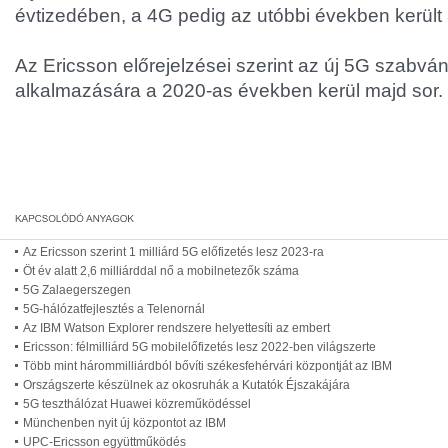
évtizedében, a 4G pedig az utóbbi években került
Az Ericsson előrejelzései szerint az új 5G szabván
alkalmazására a 2020-as években kerül majd sor.
Az Ericsson szerint 1 milliárd 5G előfizetés lesz 2023-ra
Öt év alatt 2,6 milliárddal nő a mobilnetezők száma
5G Zalaegerszegen
5G-hálózatfejlesztés a Telenornál
Az IBM Watson Explorer rendszere helyettesíti az embert
Ericsson: félmilliárd 5G mobilelőfizetés lesz 2022-ben világszerte
Több mint hárommilliárdból bővíti székesfehérvári központját az IBM
Országszerte készülnek az okosruhák a Kutatók Éjszakájára
5G teszthálózat Huawei közreműködéssel
Münchenben nyit új központot az IBM
UPC-Ericsson együttműködés