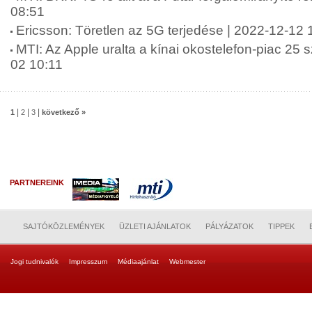
08:51
Ericsson: Töretlen az 5G terjedése | 2022-12-12 
MTI: Az Apple uralta a kínai okostelefon-piac 25 
02 10:11
|
|
|
1
2
3
következő »
PARTNEREINK
SAJTÓKÖZLEMÉNYEK
ÜZLETI AJÁNLATOK
PÁLYÁZATOK
TIPPEK
Jogi tudnivalók
Impresszum
Médiaajánlat
Webmester