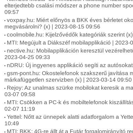
elterjedtebb csalási módszer a phone number spo
09:57
voxpay.hu: Miért előnyös a BKK éves bérletet ok
megvásárolni? (x) | 2023-08-15 09:56
coolmobile.hu: Kijelzővédők kategóriák szerint (x
MTI: Megújult a Diákszéf mobilapplikáció | 2023-
nective.hu: Mobilapplikáción keresztül vezérelhet
2023-04-25 09:33
nDRU: Új ingyenes applikáció segíti az autósokat
gsm-pont.hu: Okostelefonok szakszerű javítása 
márkafüggetlen szervizben (x) | 2023-03-14 09:50
Rejoy: Az unalmas szürke mobilokat keresik a ma
03-07 09:58
MTI: Csökken a PC-k és mobiltelefonok kiszállítás
02-07 11:19
Yettel: Nőtt az ünnepek alatti adatforgalom a Yett
10:49
MTI: BKK: 4G-re állt át a Futár forgalomirányító 