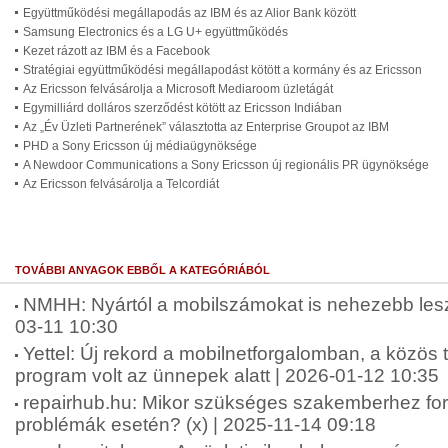
Együttműködési megállapodás az IBM és az Alior Bank között
Samsung Electronics és a LG U+ együttműködés
Kezet rázott az IBM és a Facebook
Stratégiai együttműködési megállapodást kötött a kormány és az Ericsson
Az Ericsson felvásárolja a Microsoft Mediaroom üzletágát
Egymilliárd dolláros szerződést kötött az Ericsson Indiában
Az „Év Üzleti Partnerének” választotta az Enterprise Groupot az IBM
PHD a Sony Ericsson új médiaügynöksége
A Newdoor Communications a Sony Ericsson új regionális PR ügynöksége
Az Ericsson felvásárolja a Telcordiát
TOVÁBBI ANYAGOK EBBŐL A KATEGÓRIÁBÓL
NMHH: Nyártól a mobilszámokat is nehezebb lesz
03-11 10:30
Yettel: Új rekord a mobilnetforgalomban, a közös
program volt az ünnepek alatt | 2026-01-12 10:35
repairhub.hu: Mikor szükséges szakemberhez for
problémák esetén? (x) | 2025-11-14 09:18