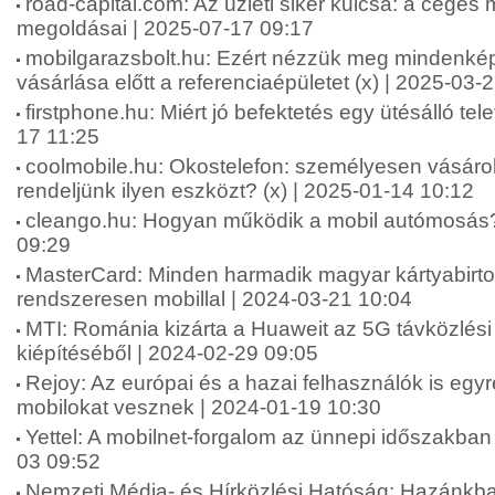
road-capital.com: Az üzleti siker kulcsa: a céges
megoldásai | 2025-07-17 09:17
mobilgarazsbolt.hu: Ezért nézzük meg mindenké
vásárlása előtt a referenciaépületet (x) | 2025-03-
firstphone.hu: Miért jó befektetés egy ütésálló tel
17 11:25
coolmobile.hu: Okostelefon: személyesen vásárol
rendeljünk ilyen eszközt? (x) | 2025-01-14 10:12
cleango.hu: Hogyan működik a mobil autómosás?
09:29
MasterCard: Minden harmadik magyar kártyabirtok
rendszeresen mobillal | 2024-03-21 10:04
MTI: Románia kizárta a Huaweit az 5G távközlési
kiépítéséből | 2024-02-29 09:05
Rejoy: Az európai és a hazai felhasználók is egyre 
mobilokat vesznek | 2024-01-19 10:30
Yettel: A mobilnet-forgalom az ünnepi időszakban 
03 09:52
Nemzeti Média- és Hírközlési Hatóság: Hazánkba