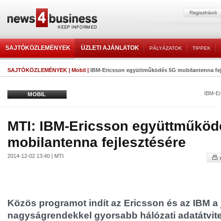
SAJTÓKÖZLEMÉNYEK
ÜZLETI AJÁNLATOK
PÁLYÁZATOK
TIPPEK
SAJTÓKÖZLEMÉNYEK
|
Mobil
|
IBM-Ericsson együttműködés 5G mobilantenna fej
IBM-Er
MOBIL
MTI: IBM-Ericsson együttműköd
mobilantenna fejlesztésére
2014-12-02 13:40 | MTI
Közös programot indít az Ericsson és az IBM a 
nagyságrendekkel gyorsabb hálózati adatátvite