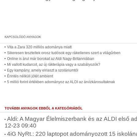
Vita a Zara 320 milliós adománya miatt
Sikeresen teszteltek orosz tudósok egy rákellenes szert a világűrben
Online is árul már borokat az Aldi Nagy-Britanniában
Mi vallott kudarcot, az új rákterápia vagy a szabályozók?
Egy kampány, amely elriaszt a szoláriumtól
Érintés nélküli jótét ambient
5 millió forint értékben adományoz az ALDI az árvízkárosultaknak
TOVÁBBI ANYAGOK EBBŐL A KATEGÓRIÁBÓL
Aldi: A Magyar Élelmiszerbank és az ALDI első ad
12-23 09:40
4iG NyRt.: 220 laptopot adományozott 15 iskolána