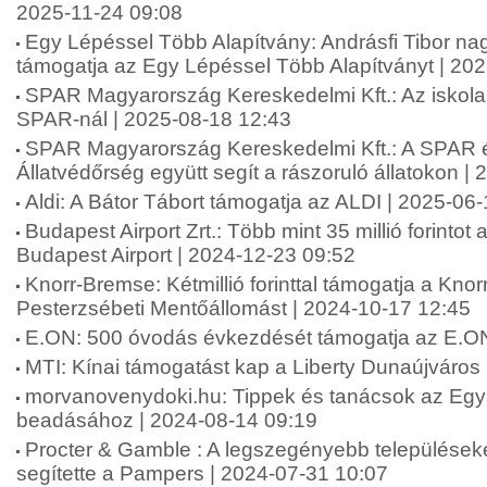
2025-11-24 09:08
Egy Lépéssel Több Alapítvány: Andrásfi Tibor na
támogatja az Egy Lépéssel Több Alapítványt | 20
SPAR Magyarország Kereskedelmi Kft.: Az iskol
SPAR-nál | 2025-08-18 12:43
SPAR Magyarország Kereskedelmi Kft.: A SPAR 
Állatvédőrség együtt segít a rászoruló állatokon |
Aldi: A Bátor Tábort támogatja az ALDI | 2025-06
Budapest Airport Zrt.: Több mint 35 millió forinto
Budapest Airport | 2024-12-23 09:52
Knorr-Bremse: Kétmillió forinttal támogatja a Kn
Pesterzsébeti Mentőállomást | 2024-10-17 12:45
E.ON: 500 óvodás évkezdését támogatja az E.ON
MTI: Kínai támogatást kap a Liberty Dunaújváros
morvanovenydoki.hu: Tippek és tanácsok az Eg
beadásához | 2024-08-14 09:19
Procter & Gamble : A legszegényebb települések
segítette a Pampers | 2024-07-31 10:07