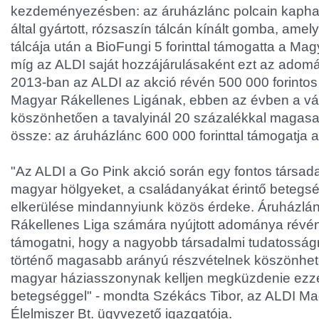
kezdeményezésben: az áruházlánc polcain kaphat
által gyártott, rózsaszín tálcán kínált gomba, ame
tálcája után a BioFungi 5 forinttal támogatta a Mag
míg az ALDI saját hozzájárulásaként ezt az adom
2013-ban az ALDI az akció révén 500 000 forintos
Magyar Rákellenes Ligának, ebben az évben a vá
köszönhetően a tavalyinál 20 százalékkal magasa
össze: az áruházlánc 600 000 forinttal támogatja 
"Az ALDI a Go Pink akció során egy fontos társadal
magyar hölgyeket, a családanyákat érintő betegs
elkerülése mindannyiunk közös érdeke. Áruházlá
Rákellenes Liga számára nyújtott adománya révén 
támogatni, hogy a nagyobb társadalmi tudatosság
történő magasabb arányú részvételnek köszönhe
magyar háziasszonynak kelljen megküzdenie ezz
betegséggel" - mondta Székács Tibor, az ALDI M
Élelmiszer Bt. ügyvezető igazgatója.