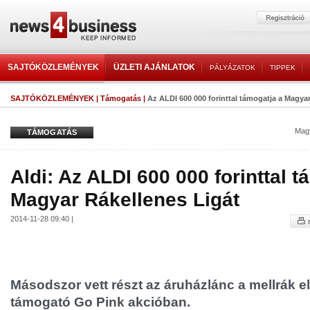
SAJTÓKÖZLEMÉNYEK
ÜZLETI AJÁNLATOK
PÁLYÁZATOK
TIPPEK
SAJTÓKÖZLEMÉNYEK
|
Támogatás
|
Az ALDI 600 000 forinttal támogatja a Magya
Magy
TÁMOGATÁS
Aldi: Az ALDI 600 000 forinttal t
Magyar Rákellenes Ligát
2014-11-28 09:40 |
Másodszor vett részt az áruházlánc a mellrák e
támogató Go Pink akcióban.