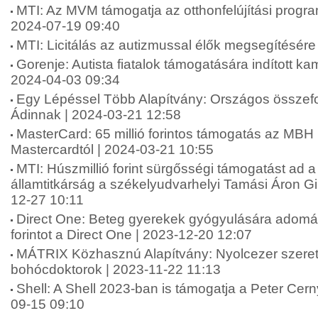
MTI: Az MVM támogatja az otthonfelújítási progr
2024-07-19 09:40
MTI: Licitálás az autizmussal élők megsegítésére
Gorenje: Autista fiatalok támogatására indított k
2024-04-03 09:34
Egy Lépéssel Több Alapítvány: Országos összefo
Ádinnak | 2024-03-21 12:58
MasterCard: 65 millió forintos támogatás az MBH
Mastercardtól | 2024-03-21 10:55
MTI: Húszmillió forint sürgősségi támogatást ad a
államtitkárság a székelyudvarhelyi Tamási Áron 
12-27 10:11
Direct One: Beteg gyerekek gyógyulására adomán
forintot a Direct One | 2023-12-20 12:07
MÁTRIX Közhasznú Alapítvány: Nyolcezer szere
bohócdoktorok | 2023-11-22 11:13
Shell: A Shell 2023-ban is támogatja a Peter Cern
09-15 09:10