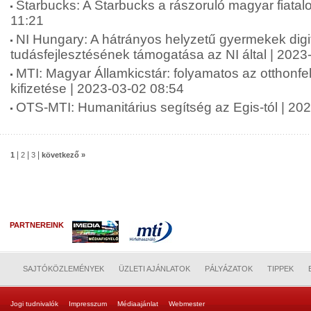
Starbucks: A Starbucks a rászoruló magyar fiatal
11:21
NI Hungary: A hátrányos helyzetű gyermekek digit
tudásfejlesztésének támogatása az NI által | 2023
MTI: Magyar Államkicstár: folyamatos az otthonfe
kifizetése | 2023-03-02 08:54
OTS-MTI: Humanitárius segítség az Egis-tól | 20
|
|
|
1
2
3
következő »
PARTNEREINK
SAJTÓKÖZLEMÉNYEK
ÜZLETI AJÁNLATOK
PÁLYÁZATOK
TIPPEK
Jogi tudnivalók
Impresszum
Médiaajánlat
Webmester