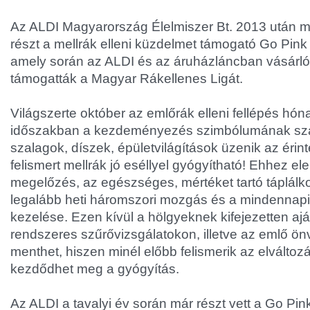
Az ALDI Magyarország Élelmiszer Bt. 2013 után m
részt a mellrák elleni küzdelmet támogató Go Pi
amely során az ALDI és az áruházláncban vásárl
támogatták a Magyar Rákellenes Ligát.
Világszerte október az emlőrák elleni fellépés hó
időszakban a kezdeményezés szimbólumának szá
szalagok, díszek, épületvilágítások üzenik az érin
felismert mellrák jó eséllyel gyógyítható! Ehhez e
megelőzés, az egészséges, mértéket tartó táplálk
legalább heti háromszori mozgás és a mindennapi
kezelése. Ezen kívül a hölgyeknek kifejezetten aján
rendszeres szűrővizsgálatokon, illetve az emlő önv
menthet, hiszen minél előbb felismerik az elváltoz
kezdődhet meg a gyógyítás.
Az ALDI a tavalyi év során már részt vett a Go Pin