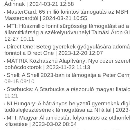
Ádinnak | 2024-03-21 12:58
MasterCard: 65 millió forintos támogatás az MBH
Mastercardtól | 2024-03-21 10:55
MTI: Húszmillió forint sürgősségi támogatást ad a
államtitkárság a székelyudvarhelyi Tamási Áron 
12-27 10:11
Direct One: Beteg gyerekek gyógyulására adomán
forintot a Direct One | 2023-12-20 12:07
MÁTRIX Közhasznú Alapítvány: Nyolcezer szere
bohócdoktorok | 2023-11-22 11:13
Shell: A Shell 2023-ban is támogatja a Peter Cern
09-15 09:10
Starbucks: A Starbucks a rászoruló magyar fiatal
11:21
NI Hungary: A hátrányos helyzetű gyermekek digit
tudásfejlesztésének támogatása az NI által | 2023
MTI: Magyar Államkicstár: folyamatos az otthonfe
kifizetése | 2023-03-02 08:54