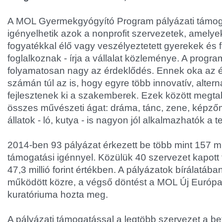
A MOL Gyermekgyógyító Program pályázati támog
igényelhetik azok a nonprofit szervezetek, amelye
fogyatékkal élő vagy veszélyeztetett gyerekek és fi
foglalkoznak - írja a vállalat közleménye. A progra
folyamatosan nagy az érdeklődés. Ennek oka az é
számán túl az is, hogy egyre több innovatív, altern
fejlesztenek ki a szakemberek. Ezek között megtal
összes művészeti ágat: dráma, tánc, zene, képzőm
állatok - ló, kutya - is nagyon jól alkalmazhatók a 
2014-ben 93 pályázat érkezett be több mint 157 mil
támogatási igénnyel. Közülük 40 szervezet kapot
47,3 millió forint értékben. A pályázatok bírálatába
működött közre, a végső döntést a MOL Új Európ
kuratóriuma hozta meg.
A pályázati támogatással a legtöbb szervezet a 