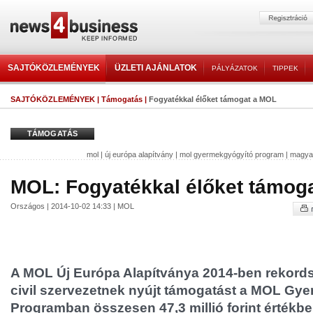
SAJTÓKÖZLEMÉNYEK
ÜZLETI AJÁNLATOK
PÁLYÁZATOK
TIPPEK
SAJTÓKÖZLEMÉNYEK
|
Támogatás
|
Fogyatékkal élőket támogat a MOL
TÁMOGATÁS
mol
|
új európa alapítvány
|
mol gyermekgyógyító program
|
magyar
MOL: Fogyatékkal élőket támog
Országos | 2014-10-02 14:33 | MOL
A MOL Új Európa Alapítványa 2014-ben rekord
civil szervezetnek nyújt támogatást a MOL Gy
Programban összesen 47,3 millió forint értékbe