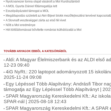
Nyolcvanezer tonna olajat vásárolt a Mol Kurdisztánból
A MOL Gyurta Dániel főtámogatója lett
Esszépályázatot támogat a MOL
Megállapodás született az Akri-Bijeel blokk mezőfejlesztési tervével kapcsolat
A Slovnaft veszteséggel zárta az első fél évet
Nőtt a Mol eredménye
Hét töltőállomással bővítette romániai kúthálózatát a Mol
TOVÁBBI ANYAGOK EBBŐL A KATEGÓRIÁBÓL
Aldi: A Magyar Élelmiszerbank és az ALDI első ad
12-23 09:40
4iG NyRt.: 220 laptopot adományozott 15 iskolána
2025-11-24 09:08
Egy Lépéssel Több Alapítvány: Andrásfi Tibor na
támogatja az Egy Lépéssel Több Alapítványt | 20
SPAR Magyarország Kereskedelmi Kft.: Az iskol
SPAR-nál | 2025-08-18 12:43
SPAR Magyarország Kereskedelmi Kft.: A SPAR 