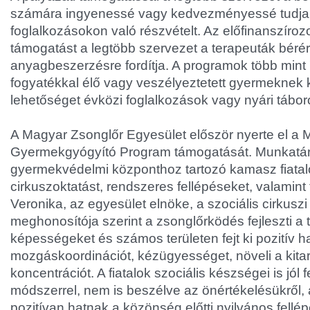
számára ingyenessé vagy kedvezményessé tudja 
foglalkozásokon való részvételt. Az előfinanszírozo
támogatást a legtöbb szervezet a terapeuták bérér
anyagbeszerzésre fordítja. A programok több mint
fogyatékkal élő vagy veszélyeztetett gyermeknek 
lehetőséget évközi foglalkozások vagy nyári tábo
A Magyar Zsonglőr Egyesület először nyerte el a
Gyermekgyógyító Program támogatását. Munkatárs
gyermekvédelmi központhoz tartozó kamasz fiata
cirkuszoktatást, rendszeres fellépéseket, valamint 
Veronika, az egyesület elnöke, a szociális cirkusz
meghonosítója szerint a zsonglőrködés fejleszti a tes
képességeket és számos területen fejt ki pozitív ha
mozgáskoordinációt, kézügyességet, növeli a kitar
koncentrációt. A fiatalok szociális készségei is jól 
módszerrel, nem is beszélve az önértékelésükről
pozitívan hatnak a közönség előtti nyilvános fellé