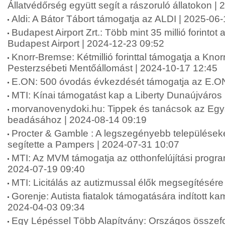
Állatvédőrség együtt segít a rászoruló állatokon |
Aldi: A Bátor Tábort támogatja az ALDI | 2025-06
Budapest Airport Zrt.: Több mint 35 millió forinto
Budapest Airport | 2024-12-23 09:52
Knorr-Bremse: Kétmillió forinttal támogatja a Kn
Pesterzsébeti Mentőállomást | 2024-10-17 12:45
E.ON: 500 óvodás évkezdését támogatja az E.ON
MTI: Kínai támogatást kap a Liberty Dunaújváros
morvanovenydoki.hu: Tippek és tanácsok az Eg
beadásához | 2024-08-14 09:19
Procter & Gamble : A legszegényebb települések
segítette a Pampers | 2024-07-31 10:07
MTI: Az MVM támogatja az otthonfelújítási progr
2024-07-19 09:40
MTI: Licitálás az autizmussal élők megsegítésére
Gorenje: Autista fiatalok támogatására indított k
2024-04-03 09:34
Egy Lépéssel Több Alapítvány: Országos összefo