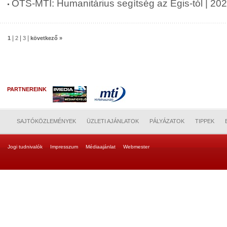
OTS-MTI: Humanitárius segítség az Egis-tól | 20
|
|
|
1
2
3
következő »
PARTNEREINK
SAJTÓKÖZLEMÉNYEK
ÜZLETI AJÁNLATOK
PÁLYÁZATOK
TIPPEK
Jogi tudnivalók
Impresszum
Médiaajánlat
Webmester