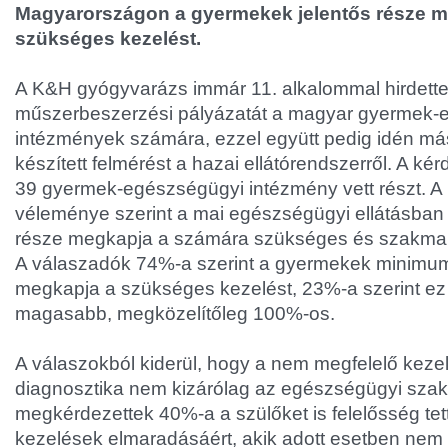
Magyarországon a gyermekek jelentős része m
szükséges kezelést.
A K&H gyógyvarázs immár 11. alkalommal hirdett
műszerbeszerzési pályázatát a magyar gyermek-
intézmények számára, ezzel együtt pedig idén má
készített felmérést a hazai ellátórendszerről. A k
39 gyermek-egészségügyi intézmény vett részt. A k
véleménye szerint a mai egészségügyi ellátásban
része megkapja a számára szükséges és szakmaila
A válaszadók 74%-a szerint a gyermekek minim
megkapja a szükséges kezelést, 23%-a szerint ez
magasabb, megközelítőleg 100%-os.
A válaszokból kiderül, hogy a nem megfelelő kezelé
diagnosztika nem kizárólag az egészségügyi szak
megkérdezettek 40%-a a szülőket is felelősség tet
kezelések elmaradásáért, akik adott esetben nem