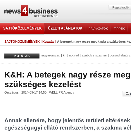
SAJTÓKÖZLEMÉNYEK
ÜZLETI AJÁNLATOK
PÁLYÁZATOK
TIPPEK
SAJTÓKÖZLEMÉNYEK
|
Kutatás
|
A betegek nagy része megkapja a szükséges kez
magyarország
|
kh
|
nógrád
|
szabolcs szatmár
|
borsod abaúj 
KUTATÁS
K&H: A betegek nagy része meg
szükséges kezelést
Országos | 2014-09-17 14:50 | WELL PR Agency
Annak ellenére, hogy jelentős területi eltérés
egészségügyi ellátó rendszerben, a szakma vé