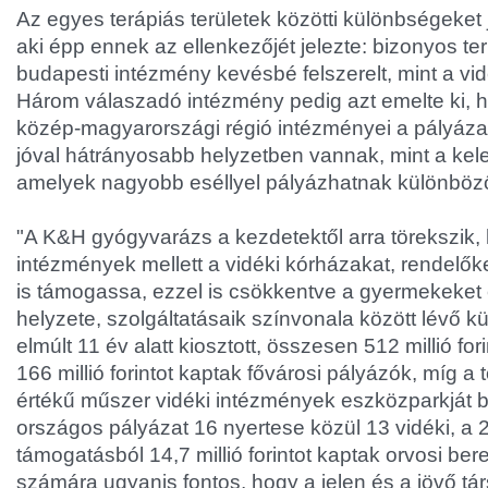
Az egyes terápiás területek közötti különbségeket j
aki épp ennek az ellenkezőjét jelezte: bizonyos t
budapesti intézmény kevésbé felszerelt, mint a vid
Három válaszadó intézmény pedig azt emelte ki, h
közép-magyarországi régió intézményei a pályáz
jóval hátrányosabb helyzetben vannak, mint a kele
amelyek nagyobb eséllyel pályázhatnak különböz
"A K&H gyógyvarázs a kezdetektől arra törekszik, 
intézmények mellett a vidéki kórházakat, rendelő
is támogassa, ezzel is csökkentve a gyermekeket 
helyzete, szolgáltatásaik színvonala között lévő 
elmúlt 11 év alatt kiosztott, összesen 512 millió fo
166 millió forintot kaptak fővárosi pályázók, míg a tö
értékű műszer vidéki intézmények eszközparkját bő
országos pályázat 16 nyertese közül 13 vidéki, a 20
támogatásból 14,7 millió forintot kaptak orvosi b
számára ugyanis fontos, hogy a jelen és a jövő tár