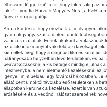
élhessen, függetlenül attól, hogy földrajzilag az or
lakik" - mondta Horváth Magyary Nóra, a K&H ko
ügyvezető igazgatója.
Arra a kérdésre, hogy érezhető-e esélyegyenlőtle
gyermekgyógyászat területén, döntő többségében 
válaszok születtek. Ennek okaként a válaszadók 
az ellátó intézménytől való földrajzi távolságot je
kiemelték még, hogy a diagnosztika és kezelési 
hátrányosabb helyzetben levő területeken, és bár
beavatkozásoknál a kis betegek mindig eljutnak a
intézménybe, a nem életmentő kezeléseknél ez jó
igényel, mint például egy fővárosi hálózatban. Jel
ellátó centrumoktól távolabb eső területeken a b
állapotban kerülnek a kezelésre, ezért is van szüks
erősítésére és a védőnői hálózat szerepének növe