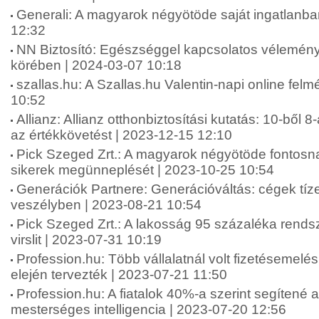
Generali: A magyarok négyötöde saját ingatlanba
12:32
NN Biztosító: Egészséggel kapcsolatos vélemén
körében | 2024-03-07 10:18
szallas.hu: A Szallas.hu Valentin-napi online fel
10:52
Allianz: Allianz otthonbiztosítási kutatás: 10-ből 8
az értékkövetést | 2023-12-15 12:10
Pick Szeged Zrt.: A magyarok négyötöde fontosna
sikerek megünneplését | 2023-10-25 10:54
Generációk Partnere: Generációváltás: cégek tíze
veszélyben | 2023-08-21 10:54
Pick Szeged Zrt.: A lakosság 95 százaléka rends
virslit | 2023-07-31 10:19
Profession.hu: Több vállalatnál volt fizetésemelé
elején tervezték | 2023-07-21 11:50
Profession.hu: A fiatalok 40%-a szerint segítené 
mesterséges intelligencia | 2023-07-20 12:56