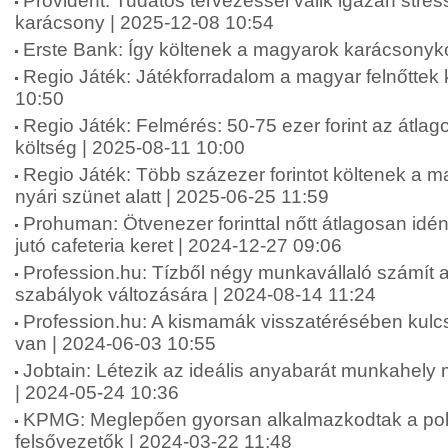
Provident: Tudatos tervezéssel válik igazán str
karácsony | 2025-12-08 10:54
Erste Bank: Így költenek a magyarok karácsonyko
Regio Játék: Játékforradalom a magyar felnőttek
10:50
Regio Játék: Felmérés: 50-75 ezer forint az átlag
költség | 2025-08-11 10:00
Regio Játék: Több százezer forintot költenek a 
nyári szünet alatt | 2025-06-25 11:59
Prohuman: Ötvenezer forinttal nőtt átlagosan idé
jutó cafeteria keret | 2024-12-27 09:06
Profession.hu: Tízből négy munkavállaló számít 
szabályok változására | 2024-08-14 11:24
Profession.hu: A kismamák visszatérésében kul
van | 2024-06-03 10:55
Jobtain: Létezik az ideális anyabarát munkahel
| 2024-05-24 10:36
KPMG: Meglepően gyorsan alkalmazkodtak a polik
felsővezetők | 2024-03-22 11:48