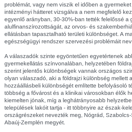
problémát, vagy nem viszik el időben a gyermeke
intézményi hátteret vizsgálva a nem megfelelő ke
egyenlő arányban, 30-30%-ban tették felelőssé 
alulfinanszírozottságát, az orvos- és szakemberhiá
ellátásban tapasztalható területi különbséget. A 
egészségügyi rendszer szervezési problémáit nev
A válaszadók szinte egyöntetűen egyetértenek ab
gyermekellátás színvonalában, helyzetében földra
szerint jelentős különbségek vannak országos szi
olyan válaszadó, aki a földrajzi különbség mellet
hozzáállásbeli különbségét említette befolyásoló 
többség a fővárost és a klinikai városokban élők he
kiemelten jónak, míg a leghátrányosabb helyzetbe
települések lakóit tartja - itt többnyire az észak-kelet
országrészeket nevezték meg, Nógrád, Szabolcs-
Abaúj-Zemplén megyét.