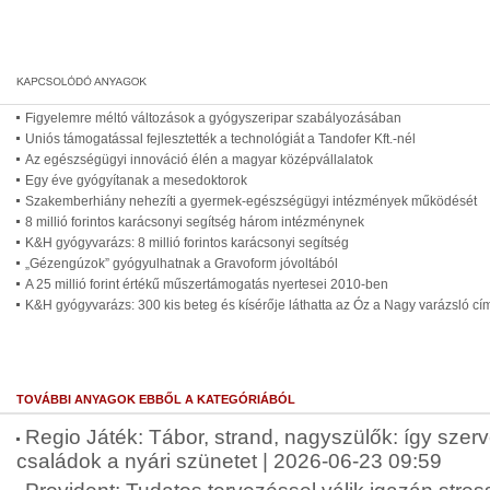
Figyelemre méltó változások a gyógyszeripar szabályozásában
Uniós támogatással fejlesztették a technológiát a Tandofer Kft.-nél
Az egészségügyi innováció élén a magyar középvállalatok
Egy éve gyógyítanak a mesedoktorok
Szakemberhiány nehezíti a gyermek-egészségügyi intézmények működését
8 millió forintos karácsonyi segítség három intézménynek
K&H gyógyvarázs: 8 millió forintos karácsonyi segítség
„Gézengúzok” gyógyulhatnak a Gravoform jóvoltából
A 25 millió forint értékű műszertámogatás nyertesei 2010-ben
K&H gyógyvarázs: 300 kis beteg és kísérője láthatta az Óz a Nagy varázsló cí
TOVÁBBI ANYAGOK EBBŐL A KATEGÓRIÁBÓL
Regio Játék: Tábor, strand, nagyszülők: így szer
családok a nyári szünetet | 2026-06-23 09:59