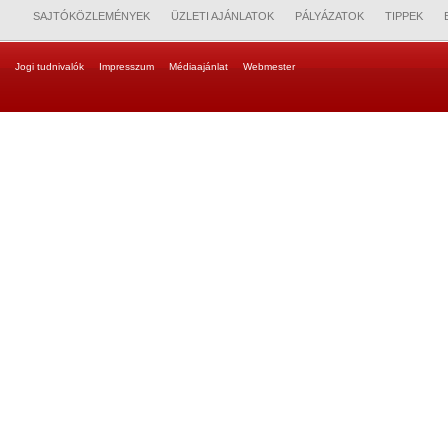
SAJTÓKÖZLEMÉNYEK
ÜZLETI AJÁNLATOK
PÁLYÁZATOK
TIPPEK
Jogi tudnivalók
Impresszum
Médiaajánlat
Webmester