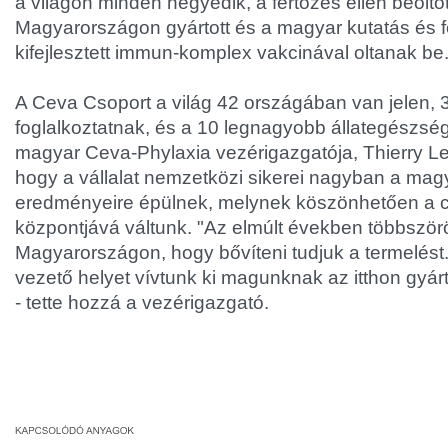
a világon minden negyedik, a fertőzés ellen beoltot
Magyarországon gyártott és a magyar kutatás és f
kifejlesztett immun-komplex vakcinával oltanak be
A Ceva Csoport a világ 42 országában van jelen,
foglalkoztatnak, és a 10 legnagyobb állategészség
magyar Ceva-Phylaxia vezérigazgatója, Thierry Le 
hogy a vállalat nemzetközi sikerei nagyban a mag
eredményeire épülnek, melynek köszönhetően a cé
központjává váltunk. "Az elmúlt években többször
Magyarországon, hogy bővíteni tudjuk a termelést.
vezető helyet vívtunk ki magunknak az itthon gyárt
- tette hozzá a vezérigazgató.