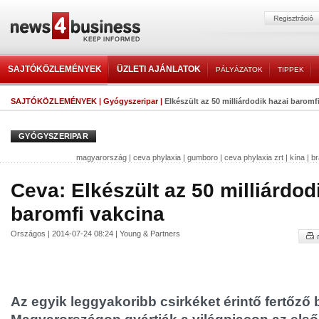
SAJTÓKÖZLEMÉNYEK
ÜZLETI AJÁNLATOK
PÁLYÁZATOK
TIPPEK
SAJTÓKÖZLEMÉNYEK
|
Gyógyszeripar
|
Elkészült az 50 milliárdodik hazai baromf
GYÓGYSZERIPAR
magyarország
|
ceva phylaxia
|
gumboro
|
ceva phylaxia zrt
|
kína
|
br
Ceva: Elkészült az 50 milliárdod
baromfi vakcina
Országos | 2014-07-24 08:24 | Young & Partners
Az egyik leggyakoribb csirkéket érintő fertőző 