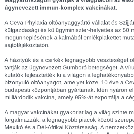
Magyarországon gyártják a világpiacon az első 
úgynevezett immun-komplex vakcinákat.
A Ceva-Phylaxia oltóanyaggyártó vállalat és Szijjár
külgazdasági és külügyminiszter-helyettes az 50 m
megünneplésének alkalmából emlékplakettet mutat
sajtótájékoztatón.
A házityúk és a csirkék legnagyobb veszteségét 
tartják az úgynevezett Gumboró betegséget. A vír
kutatók fejlesztették ki a világon a leghatékonya
bizonyuló oltóanyagot, amelyet közel 10 éve a Cev
budapesti központjában gyártanak. Idén nyáron el
milliárdodik vakcina, amely 95%-át exportálja a cé
A magyar vakcinákat gyakorlatilag a világ szinte
forgalmazzák, a legnagyobb piacok között szerepel
Mexikó és a Dél-Afrikai Köztársaság. A nemzetközi 