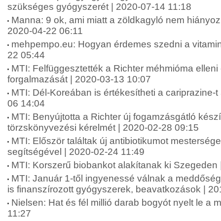
szükséges gyógyszerét | 2020-07-14 11:18
Manna: 9 ok, ami miatt a zöldkagyló nem hiányozha
2020-04-22 06:11
mehpempo.eu: Hogyan érdemes szedni a vitamino
22 05:44
MTI: Felfüggesztették a Richter méhmióma ellen
forgalmazását | 2020-03-13 10:07
MTI: Dél-Koreában is értékesítheti a cariprazine-t
06 14:04
MTI: Benyújtotta a Richter új fogamzásgátló kés
törzskönyvezési kérelmét | 2020-02-28 09:15
MTI: Először találtak új antibiotikumot mesterséges
segítségével | 2020-02-24 11:49
MTI: Korszerű biobankot alakítanak ki Szegeden 
MTI: Január 1-től ingyenessé válnak a meddőség
is finanszírozott gyógyszerek, beavatkozások | 2
Nielsen: Hat és fél millió darab bogyót nyelt le a
11:27