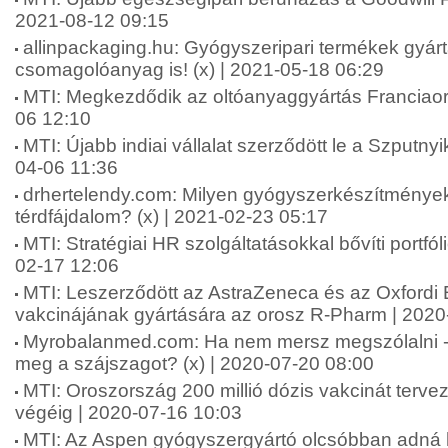
2021-08-12 09:15
allinpackaging.hu: Gyógyszeripari termékek gyárt
csomagolóanyag is! (x) | 2021-05-18 06:29
MTI: Megkezdődik az oltóanyaggyártás Franciao
06 12:10
MTI: Újabb indiai vállalat szerződött le a Szputny
04-06 11:36
drhertelendy.com: Milyen gyógyszerkészítmények
térdfájdalom? (x) | 2021-02-23 05:17
MTI: Stratégiai HR szolgáltatásokkal bővíti portfól
02-17 12:06
MTI: Leszerződött az AstraZeneca és az Oxfordi
vakcinájának gyártására az orosz R-Pharm | 2020
Myrobalanmed.com: Ha nem mersz megszólalni 
meg a szájszagot? (x) | 2020-07-20 08:00
MTI: Oroszország 200 millió dózis vakcinát tervez
végéig | 2020-07-16 10:03
MTI: Az Aspen gyógyszergyártó olcsóbban adná 