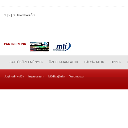
|
|
|
1
2
3
következő »
PARTNEREINK
SAJTÓKÖZLEMÉNYEK
ÜZLETI AJÁNLATOK
PÁLYÁZATOK
TIPPEK
Jogi tudnivalók
Impresszum
Médiaajánlat
Webmester