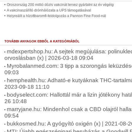
Oroszország 200 millió dózis vakcinát tervez gyártatni az év végéig
A vakcinaszállító drónhálózata a UPS támogatásával
Helyreállt a hízottbaromfi-feldolgozás a Pannon Fine Food-nál
TOVÁBBI ANYAGOK EBBŐL A KATEGÓRIÁBÓL
mdexpertshop.hu: A sejtek megújulása: polinukleo
orvoslásban (x) | 2026-03-18 09:04
Myrobalanmed.com: 3 tipp a szorongás leküzdésé
09:03
hemphealth.hu: Adható-e kutyáknak THC-tartalmú 
2023-09-18 11:10
bodyselect.com: Hallottál már a lizin jótékony hatá
26 10:48
marryjane.hu: Mindenhol csak a CBD olajról halla
09:54
bukkosmed.hu: A gyógyító oxigén (x) | 2021-08-2
MTI: Újabb egészségipari beruházás a Goodwill P