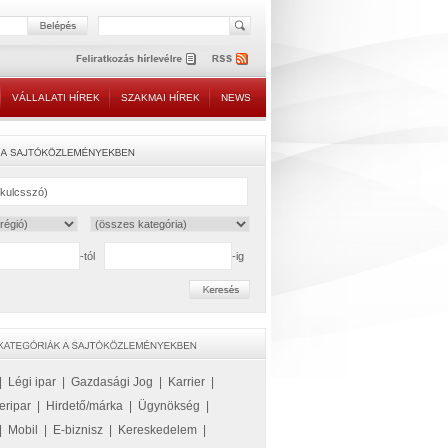
VÁLLALATI HÍREK
SZAKMAI HÍREK
NEWS
-tól
-ig
|
Légi ipar
|
Gazdasági Jog
|
Karrier
|
eripar
|
Hirdető/márka
|
Ügynökség
|
|
Mobil
|
E-biznisz
|
Kereskedelem
|