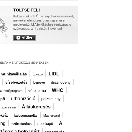
TÖLTSE FEL!
Küldjön nekünk Ön is sajtóközleményeket,
melyeket ellenőrzés után ingyenesen
megjelenítünk! A feltöltéshez regisztráció
szükséges, ami szintén ingyenes!
|
|
|
LIDL
i munkavállalás
Étkező
|
|
|
|
vízelvezetés
dísznövény
Lenovo
|
|
|
WHC
vérplazma
ösztöndíjprogram
|
|
|
urbanizáció
ipő
pajzsmirigy
|
|
|
Álláskeresés
szerszám
|
|
|
kvíz
italcsomagolás
Mastercard
|
|
|
ng
A
sportcipő
szőrtelenítés
|
dások a holnapért