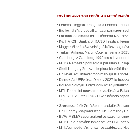
TOVÁBBI ANYAGOK EBBŐL A KATEGÓRIÁBÓ
Lenovo: Hogyan támogatta a Lenovo technol
BioTechUSA: 5 éve áll a hazai parasport sz
Foldana: A Foldana lett a Hédervár KSE név
K&H: A K&H Bank a STRAND Fesztivál kiemel
Magyar Vitorlás Szövetség: A Kékszalag név
Turkish Airlines: Martin Couvra nyerte a 202
Carlsberg: A Carlsberg 1992 óta a Liverpool 
MTI: A Nemzeti Sportrádió a paralimpiai csa
Shell Hungary Zrt.: Az olimpiára készülő fiat
Unilever: Az Unilever több márkája is a foci-
Disney: Az UEFA és a Disney 2027-ig hossza
Borsodi Sörgyár: Folytatódik az együttműköd
MTI: Több mint négyezren evezték át a Balat
OPUS TIGÁZ: Az OPUS TIGÁZ névadó szponzo
10:59
Szerencsejáték Zrt: A Szerencsejáték Zrt. tám
Hell Energy Magyarország Kft.: Bereznay Dan
BMW: A BMW szponzorként és szakmai támoga
MTI: Tudja-e tovább támogatni az OSC-t az 
MTI: A címvédő Michelisz hosszabbított a Hy