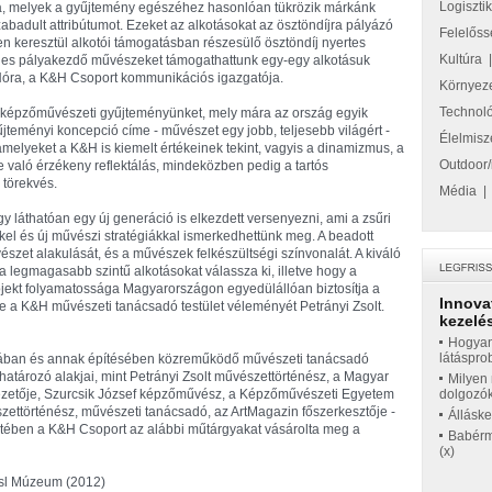
Logiszti
óba, melyek a gyűjtemény egészéhez hasonlóan tükrözik márkánk
szabadult attribútumot. Ezeket az alkotásokat az ösztöndíjra pályázó
Felelőss
ven keresztül alkotói támogatásban részesülő ösztöndíj nyertes
Kultúra
séges pályakezdő művészeket támogathattunk egy-egy alkotásuk
 Nóra, a K&H Csoport kommunikációs igazgatója.
Környez
Technol
jjá képzőművészeti gyűjteményünket, mely mára az ország egyik
yűjteményi koncepció címe - művészet egy jobb, teljesebb világért -
Élelmisz
 amelyeket a K&H is kiemelt értékeinek tekint, vagyis a dinamizmus, a
Outdoor/
e való érzékeny reflektálás, mindeközben pedig a tartós
 törekvés.
Média
y láthatóan egy új generáció is elkezdett versenyezni, ami a zsűri
kkel és új művészi stratégiákkal ismerkedhettünk meg. A beadott
vészet alakulását, és a művészek felkészültségi színvonalát. A kiváló
 a legmagasabb szintű alkotásokat válassza ki, illetve hogy a
rojekt folyamatossága Magyarországon egyedülállóan biztosítja a
Innova
e a K&H művészeti tanácsadó testület véleményét Petrányi Zsolt.
kezelés
Hogyan
látáspro
sában és annak építésében közreműködő művészeti tanácsadó
határozó alakjai, mint Petrányi Zsolt művészettörténész, a Magyar
Milyen 
ezetője, Szurcsik József képzőművész, a Képzőművészeti Egyetem
dolgozó
zettörténész, művészeti tanácsadó, az ArtMagazin főszerkesztője -
Állásk
retében a K&H Csoport az alábbi műtárgyakat vásárolta meg a
Babérme
(x)
ssl Múzeum (2012)