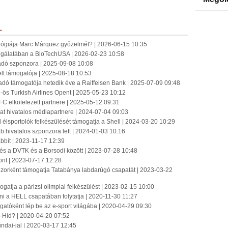
L
ógiája Marc Márquez győzelmét? | 2026-06-15 10:35
olgálatában a BioTechUSA | 2026-02-23 10:58
adó szponzora | 2025-09-08 10:08
t támogatója | 2025-08-18 10:53
adó támogatója hetedik éve a Raiffeisen Bank | 2025-07-09 09:48
5-ös Turkish Airlines Opent | 2025-05-23 10:12
FC elkötelezett partnere | 2025-05-12 09:31
pat hivatalos médiapartnere | 2024-07-04 09:03
al élsportolók felkészülését támogatja a Shell | 2024-03-20 10:29
Eb hivatalos szponzora lett | 2024-01-03 10:16
bbít | 2023-11-17 12:39
és a DVTK és a Borsodi között | 2023-07-28 10:48
ont | 2023-07-17 12:28
rként támogatja Tatabánya labdarúgó csapatát | 2023-03-22
ogatja a párizsi olimpiai felkészülést | 2023-02-15 10:00
i a HELL csapatában folytatja | 2020-11-30 11:27
tóként lép be az e-sport világába | 2020-04-29 09:30
A-Híd? | 2020-04-20 07:52
undai-jal | 2020-03-17 12:45