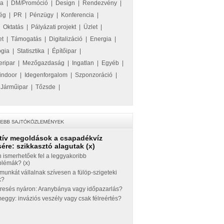
ka
|
DM/Promóció
|
Design
|
Rendezvény
|
ég
|
PR
|
Pénzügy
|
Konferencia
|
|
Oktatás
|
Pályázati projekt
|
Üzlet
|
et
|
Támogatás
|
Digitalizáció
|
Energia
|
ógia
|
Statisztika
|
Építőipar
|
eripar
|
Mezőgazdaság
|
Ingatlan
|
Egyéb
|
indoor
|
Idegenforgalom
|
Szponzoráció
|
|
Járműipar
|
Tőzsde
|
tív megoldások a csapadékvíz
ére: szikkasztó alagutak (x)
 ismerhetőek fel a leggyakoribb
blémák? (x)
munkát vállalnak szívesen a fülöp-szigeteki
k?
eresés nyáron: Aranybánya vagy időpazarlás?
ggy: inváziós veszély vagy csak félreértés?