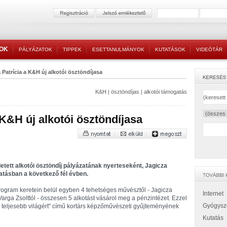
TOK
PÁLYÁZATOK
TIPPEK
ESETTANULMÁNYOK
KUTATÁSOK
VIDEÓTÁR
 Patrícia a K&H új alkotói ösztöndíjasa
K&H
|
ösztöndíjas
|
alkotói támogatás
K&H új alkotói ösztöndíjasa
ett alkotói ösztöndíj pályázatának nyerteseként, Jagicza
atásban a következő fél évben.
ogram keretein belül egyben 4 tehetséges művésztől - Jagicza
Internet
 Varga Zsolttól - összesen 5 alkotást vásárol meg a pénzintézet. Ezzel
Gyógysz
, teljesebb világért" című kortárs képzőművészeti gyűjteményének
Kutatás