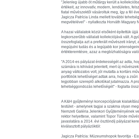
"Jelenleg újabb öt műtárgy került a kollekci
értékeit, az innovatív, modern, lendületes, fel
fiatal művészektől vásároltuk meg, így a fél é
Jagicza Patrícia Linda mellett további tehet
megvételével" - nyilatkozta Horváth Magyary
A hazai vállalatok közül elsőként építettük ú
legkorszerűbb vállalati kollekciójává vált. A g
összefoglalja azt a preferált művészeti irányt,
megújulni tudás és a legújabb kor jelenségeir
értékteremtésre, azaz a megbízhatóságra való
"A 2014-es pályázat érdekességét az adta, hog
számára is kihívást jelentett, mert új művésze
anyag változatos volt, jól mutatta a kortárs mű
portfóliók lehetőséget adtak arra, hogy a zsűri
legjobban szereplő alkotókat jutalmazza. A p
tehetséggondozás lehetőségét" - foglalta össz
A K&H gyűjteményi koncepciójának kialakítá
testület - amelynek tagjai a szakma olyan meg
Nemzeti Galéria Jelenkori Gyűjteményének v
rektor helyettese, valamint Topor Tünde művés
javaslatára a 2014. évi ösztöndíj pályázat ke
kiválasztott pályázóktól:
Jagicza Patrícia: Múzeumshopok favoritja - E