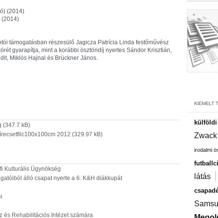
ió) (2014)
 (2014)
kotói támogatásban részesülő Jagicza Patrícia Linda festőművész
örét gyarapítja, mint a korábbi ösztöndíj nyertes Sándor Krisztián,
it, Miklós Hajnal és Brückner János.
külföld
g
(347.7 kB)
írecsetfilc100x100cm 2012
(329.97 kB)
Zwack
irodalmi 
futballc
őfi Kulturális Ügynökség
látás
atóiból álló csapat nyerte a 6. K&H diákkupát
csapadé
i
Samsu
 és Rehabilitációs Intézet számára
Megol