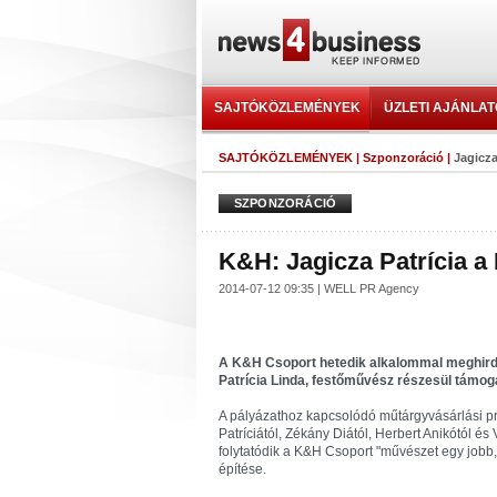
SAJTÓKÖZLEMÉNYEK
ÜZLETI AJÁNLA
SAJTÓKÖZLEMÉNYEK
|
Szponzoráció
|
Jagicza
SZPONZORÁCIÓ
K&H: Jagicza Patrícia a 
2014-07-12 09:35 | WELL PR Agency
A K&H Csoport hetedik alkalommal meghirdet
Patrícia Linda, festőművész részesül támog
A pályázathoz kapcsolódó műtárgyvásárlási pr
Patríciától, Zékány Diától, Herbert Anikótól és
folytatódik a K&H Csoport "művészet egy jobb
építése.