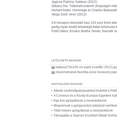
Jagicza Patrícia: Kaktusz (2012)
Zékány Dia: Túlterhelt enteriőr (Kispolgári mill
Herbert Anikó: Hommage to Charles Bukowski
Varga Zsolt: neon (2012)
A 6 hónapon keresztül havi 125 ezer forint al
pedig olyan kiváló tehetségű fiatal művészek k
Födő Gábor, Kovács Budha Tamás, Navratil Jud
kaktusz(70x100 cm papír ecsetfilc 2012).jp
múzemshopok favoritja-(essl museum) pap
Alkotói ösztöndíjpályázatokat hirdetett a Pet
A Corvinus és a Közép-Európai Egyetem hallg
Egy éve gyógyítanak a mesedoktorok
Megvannak a gyógyvarázs pályázat nyertese
Több helyen gyógyítanak a mesedoktorok
Támogatás a Soproni Erzsébet Oktató Kórház