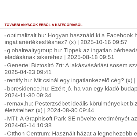
TOVÁBBI ANYAGOK EBBŐL A KATEGÓRIÁBÓL
optimalizalt.hu: Hogyan használd ki a Facebook 
ingatlanértékesítéshez? (x) | 2025-10-16 09:57
globalrealtygroup.hu: Tippek az ingatlan bérbea
eladásának sikeréhez | 2025-08-18 09:51
Genertel Biztosító Zrt: A lakásvásárlást sosem sz
2025-04-23 09:41
rentify.hu: Mit csinál egy ingatlankezelő cég? (x)
bpresidence.hu: Ezért jó, ha van egy kiadó budape
2024-11-30 09:34
remax.hu: Pesterzsébet ideális körülményeket bi
életvitelhez (x) | 2024-08-30 09:44
MTI: A Graphisoft Park SE növelte eredményét a
2024-05-14 10:38
Otthon Centrum: Használt házat a legnehezebb e