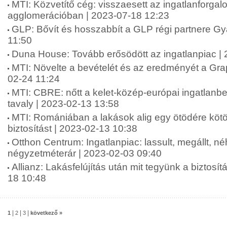
MTI: Közvetítő cég: visszaesett az ingatlanforgal
agglomerációban | 2023-07-18 12:23
GLP: Bővít és hosszabbít a GLP régi partnere Gy
11:50
Duna House: Tovább erősödött az ingatlanpiac |
MTI: Növelte a bevételét és az eredményét a Grap
02-24 11:24
MTI: CBRE: nőtt a kelet-közép-európai ingatlanbe
tavaly | 2023-02-13 13:58
MTI: Romániában a lakások alig egy ötödére kötö
biztosítást | 2023-02-13 10:38
Otthon Centrum: Ingatlanpiac: lassult, megállt, n
négyzetméterár | 2023-02-03 09:40
Allianz: Lakásfelújítás után mit tegyünk a biztosít
18 10:48
|
|
|
1
2
3
következő »