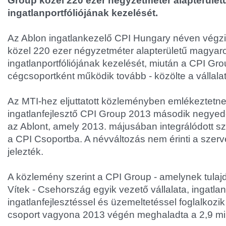
Group közel 220 ezer négyzetméter alapterüle
ingatlanportfóliójának kezelését.
Az Ablon ingatlankezelő CPI Hungary néven végzi
közel 220 ezer négyzetméter alapterületű magyar
ingatlanportfóliójának kezelését, miután a CPI Gro
cégcsoportként működik tovább - közölte a vállalat
Az MTI-hez eljuttatott közleményben emlékeztetne
ingatlanfejlesztő CPI Group 2013 második negye
az Ablont, amely 2013. májusában integrálódott sze
a CPI Csoportba. A névváltozás nem érinti a szervez
jelezték.
A közlemény szerint a CPI Group - amelynek tul
Vítek - Csehország egyik vezető vállalata, ingatl
ingatlanfejlesztéssel és üzemeltetéssel foglalkoz
csoport vagyona 2013 végén meghaladta a 2,9 mill