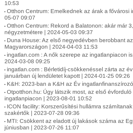
10:53
Otthon Centrum: Emelkednek az árak a fővárosi i
05-07 09:07
Otthon Centrum: Rekord a Balatonon: akár már 3,2
négyzetmétere | 2024-05-03 09:37
Duna House: Az első negyedévben berobbant az i
Magyarországon | 2024-04-03 11:53
ingatlan.com : A nők szerepe az ingatlanpiacon is
2024-03-08 09:25
ingatlan.com : Bérletidíj-csökkenéssel zárta az év
januárban új lendületet kapott | 2024-01-25 09:26
K&H: 2023-ban a K&H az Év ingatlanfinanszírozó
Otpotthon.hu: Úgy látszik most, az első évforduló 
ingatlanpiacon | 2023-08-01 10:52
ICON facility: Korszerűsítési hullámra számítanak
szakértők | 2023-07-28 09:36
MTI: Csökkent az eladott új lakások száma az E
júniusban | 2023-07-26 11:07