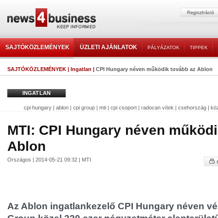
SAJTÓKÖZLEMÉNYEK
ÜZLETI AJÁNLATOK
PÁLYÁZATOK
TIPPEK
SAJTÓKÖZLEMÉNYEK
|
Ingatlan
|
CPI Hungary néven működik tovább az Ablon
INGATLAN
cpi hungary
|
ablon
|
cpi group
|
mti
|
cpi csoport
|
radocan vítek
|
csehország
|
kö
MTI: CPI Hungary néven működi
Ablon
Országos | 2014-05-21 09:32 | MTI
Az Ablon ingatlankezelő CPI Hungary néven vég