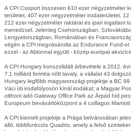
A CPI Csoport összesen 610 ezer négyzetméter k
területet, 407 ezer négyzetméter irodaterületet, 12 
212 ezer négyzetméter raktárat és ipari ingatlant tul
menedzsel. Jelenleg Csehországban, Szlovákiáb
Lengyelországban, Romániában és Franciaország
végén a CPI megvásárolta az Endurance Fund-ot i
ezzel - az Ablonnal együtt - közép-európai akvizíció
A CPI Hungary konszolidált árbevétele a 2012. évi 6,
7,1 milliárd forintra nőtt tavaly, a vállalat 43 dolgoz
Hungary legfőbb magyarországi projektje a BC 99 
Váci úti irodafolyosón kínál irodákat; a Magyar P
otthont adó Gateway Office Park az Árpád híd pesti 
Europeum bevásárlóközpont a 4 csillagos Marriott 
A CPI kiemelt projektje a Prága belvárosában jelen
álló, többfunkciós Quadrio, amely a felső szinteke