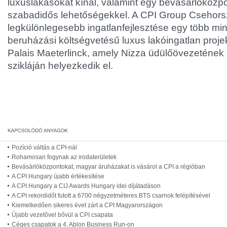
luxuslakásokat kínál, valamint egy bevásárlóközpo
szabadidős lehetőségekkel. A CPI Group Csehorsz
legkülönlegesebb ingatlanfejlesztése egy több mint
beruházási költségvetésű luxus lakóingatlan proje
Palais Maeterlinck, amely Nizza üdülőövezetének 
szikláján helyezkedik el.
Pozíció váltás a CPI-nál
Rohamosan fogynak az irodaterületek
Bevásárlóközpontokat, magyar áruházakat is vásárol a CPI a régióban
A CPI Hungary újabb értékesítése
A CPI Hungary a CIJ Awards Hungary idei díjátadáson
A CPI rekordidőt futott a 6700 négyzetméteres BTS csarnok felépítésével
Kiemelkedően sikeres évet zárt a CPI Magyarországon
Újabb vezetővel bővül a CPI csapata
Céges csapatok a 4. Ablon Business Run-on