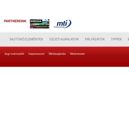
PARTNEREINK
SAJTÓKÖZLEMÉNYEK
ÜZLETI AJÁNLATOK
PÁLYÁZATOK
TIPPEK
Jogi tudnivalók
Impresszum
Médiaajánlat
Webmester