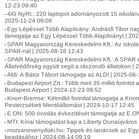
12-23 09:40
4iG NyRt.: 220 laptopot adományozott 15 iskolána
2025-11-24 09:08
Egy Lépéssel Több Alapítvány: Andrásfi Tibor na
támogatja az Egy Lépéssel Több Alapítványt | 20
SPAR Magyarország Kereskedelmi Kft.: Az iskol
SPAR-nál | 2025-08-18 12:43
SPAR Magyarország Kereskedelmi Kft.: A SPAR 
Állatvédőrség együtt segít a rászoruló állatokon |
Aldi: A Bátor Tábort támogatja az ALDI | 2025-06
Budapest Airport Zrt.: Több mint 35 millió forinto
Budapest Airport | 2024-12-23 09:52
Knorr-Bremse: Kétmillió forinttal támogatja a Kn
Pesterzsébeti Mentőállomást | 2024-10-17 12:45
E.ON: 500 óvodás évkezdését támogatja az E.ON
MTI: Kínai támogatást kap a Liberty Dunaújváros
morvanovenydoki.hu: Tippek és tanácsok az Eg
beadásához | 2024-08-14 09:19