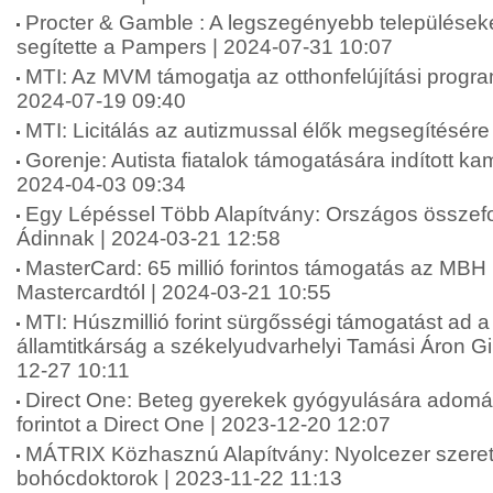
Procter & Gamble : A legszegényebb települések
segítette a Pampers | 2024-07-31 10:07
MTI: Az MVM támogatja az otthonfelújítási progr
2024-07-19 09:40
MTI: Licitálás az autizmussal élők megsegítésére
Gorenje: Autista fiatalok támogatására indított k
2024-04-03 09:34
Egy Lépéssel Több Alapítvány: Országos összefo
Ádinnak | 2024-03-21 12:58
MasterCard: 65 millió forintos támogatás az MBH
Mastercardtól | 2024-03-21 10:55
MTI: Húszmillió forint sürgősségi támogatást ad a
államtitkárság a székelyudvarhelyi Tamási Áron 
12-27 10:11
Direct One: Beteg gyerekek gyógyulására adomán
forintot a Direct One | 2023-12-20 12:07
MÁTRIX Közhasznú Alapítvány: Nyolcezer szere
bohócdoktorok | 2023-11-22 11:13