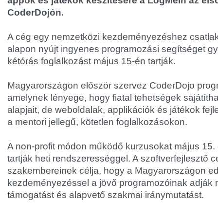
appok és játékok készítésére a LogMeIn az els
CoderDojón.
A cég egy nemzetközi kezdeményezéshez csatla
alapon nyújt ingyenes programozási segítséget g
kétórás foglalkozást május 15-én tartják.
Magyarországon először szervez CoderDojo prog
amelynek lényege, hogy fiatal tehetségek sajátíth
alapjait, de weboldalak, applikációk és játékok fej
a mentori jellegű, kötetlen foglalkozásokon.
A non-profit módon működő kurzusokat május 15. é
tartják heti rendszerességgel. A szoftverfejlesztő
szakembereinek célja, hogy a Magyarországon edd
kezdeményezéssel a jövő programozóinak adják
támogatást és alapvető szakmai iránymutatást.