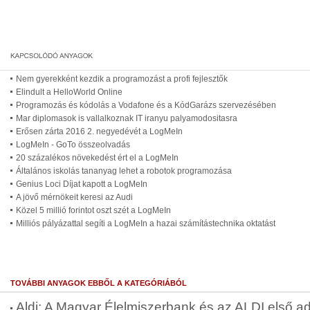
Nem gyerekként kezdik a programozást a profi fejlesztők
Elindult a HelloWorld Online
Programozás és kódolás a Vodafone és a KódGarázs szervezésében
Mar diplomasok is vallalkoznak IT iranyu palyamodositasra
Erősen zárta 2016 2. negyedévét a LogMeIn
LogMeIn - GoTo összeolvadás
20 százalékos növekedést ért el a LogMeIn
Általános iskolás tananyag lehet a robotok programozása
Genius Loci Díjat kapott a LogMeIn
A jövő mérnökeit keresi az Audi
Közel 5 millió forintot oszt szét a LogMeIn
Milliós pályázattal segíti a LogMeIn a hazai számítástechnika oktatást
TOVÁBBI ANYAGOK EBBŐL A KATEGÓRIÁBÓL
Aldi: A Magyar Élelmiszerbank és az ALDI első ad