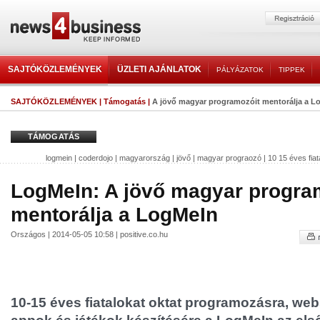
SAJTÓKÖZLEMÉNYEK
ÜZLETI AJÁNLATOK
PÁLYÁZATOK
TIPPEK
SAJTÓKÖZLEMÉNYEK
|
Támogatás
|
A jövő magyar programozóit mentorálja a L
TÁMOGATÁS
logmein
|
coderdojo
|
magyarország
|
jövő
|
magyar prograozó
|
10 15 éves fiat
LogMeIn: A jövő magyar progra
mentorálja a LogMeIn
Országos | 2014-05-05 10:58 | positive.co.hu
10-15 éves fiatalokat oktat programozásra, webs