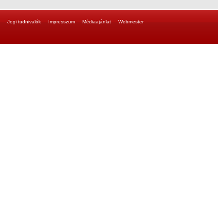
Jogi tudnivalók
Impresszum
Médiaajánlat
Webmester