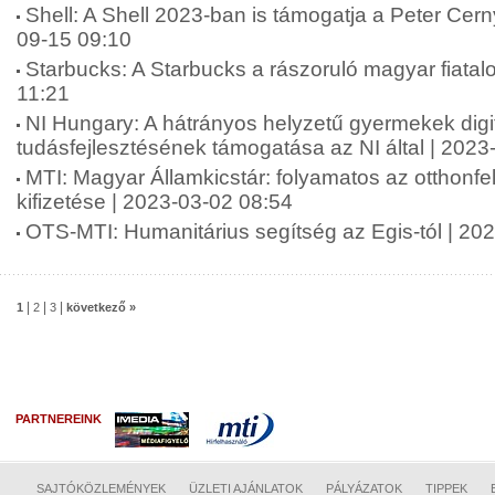
Shell: A Shell 2023-ban is támogatja a Peter Cern
09-15 09:10
Starbucks: A Starbucks a rászoruló magyar fiatal
11:21
NI Hungary: A hátrányos helyzetű gyermekek digit
tudásfejlesztésének támogatása az NI által | 2023
MTI: Magyar Államkicstár: folyamatos az otthonfe
kifizetése | 2023-03-02 08:54
OTS-MTI: Humanitárius segítség az Egis-tól | 20
|
|
|
1
2
3
következő »
PARTNEREINK
SAJTÓKÖZLEMÉNYEK
ÜZLETI AJÁNLATOK
PÁLYÁZATOK
TIPPEK