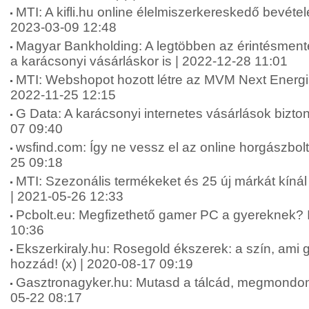
MTI: A kifli.hu online élelmiszerkereskedő bevétele
2023-03-09 12:48
Magyar Bankholding: A legtöbben az érintésmentes
a karácsonyi vásárláskor is | 2022-12-28 11:01
MTI: Webshopot hozott létre az MVM Next Energia
2022-11-25 12:15
G Data: A karácsonyi internetes vásárlások bizt
07 09:40
wsfind.com: Így ne vessz el az online horgászbolt
25 09:18
MTI: Szezonális termékeket és 25 új márkát kí
| 2021-05-26 12:33
Pcbolt.eu: Megfizethető gamer PC a gyereknek? I
10:36
Ekszerkiraly.hu: Rosegold ékszerek: a szín, ami ga
hozzád! (x) | 2020-08-17 09:19
Gasztronagyker.hu: Mutasd a tálcád, megmondom, 
05-22 08:17