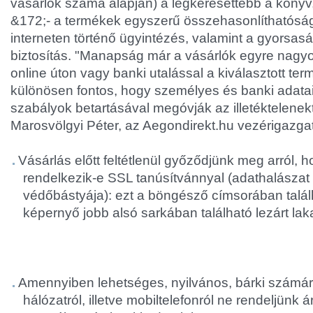
vásárlók száma alapján) a legkeresettebb a könyv
&
172;- a termékek egyszerű összehasonlíthatóság
interneten történő ügyintézés, valamint a gyorsaság
biztosítás. "Manapság már a vásárlók egyre nagyob
online úton vagy banki utalással a kiválasztott t
különösen fontos, hogy személyes és banki adatai
szabályok betartásával megóvják az illetéktelenek
Marosvölgyi Péter, az Aegondirekt.hu vezérigazgat
Vásárlás előtt feltétlenül győződjünk meg arról, h
rendelkezik-e SSL tanúsítvánnyal (adathalászat
védőbástyája): ezt a böngésző címsorában találh
képernyő jobb alsó sarkában található lezárt lakat
Amennyiben lehetséges, nyilvános, bárki számára
hálózatról, illetve mobiltelefonról ne rendeljünk 