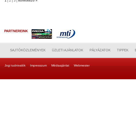
|
|
|
1
2
3
következő »
PARTNEREINK
SAJTÓKÖZLEMÉNYEK
ÜZLETI AJÁNLATOK
PÁLYÁZATOK
TIPPEK
Jogi tudnivalók
Impresszum
Médiaajánlat
Webmester