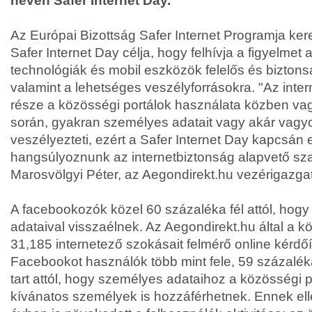
nevén Safer Internet Day.
Az Európai Bizottság Safer Internet Programja ke
Safer Internet Day célja, hogy felhívja a figyelmet
technológiák és mobil eszközök felelős és bizton
valamint a lehetséges veszélyforrásokra. "Az inter
része a közösségi portálok használata közben vag
során, gyakran személyes adatait vagy akár vagyo
veszélyezteti, ezért a Safer Internet Day kapcsán
hangsúlyoznunk az internetbiztonság alapvető sza
Marosvölgyi Péter, az Aegondirekt.hu vezérigazgat
A facebookozók közel 60 százaléka fél attól, hog
adataival visszaélnek. Az Aegondirekt.hu által a k
31,185 internetező szokásait felmérő online kérdőí
Facebookot használók több mint fele, 59 százalék
tart attól, hogy személyes adataihoz a közösségi 
kívánatos személyek is hozzáférhetnek. Ennek ell