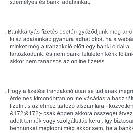
személyes és banki adatainkat.
Bankkártyás fizetés esetén győződjünk meg arról,
ki az adatainkat: gyanúra adhat okot, ha a webá
minket még a tranzakció előtt egy banki oldalra.
tartózkodunk, és nem banki felületen kérik tőlün
akkor nem tanácsos az online fizetés.
Hogy a fizetési tranzakció után se tudjanak megr
érdemes kimondottan online vásárlásra használ
fizetni, s az ehhez tartozó alszámlára - közvetlen
&
172;&
172;- csak éppen akkora összeget átvez
adott termék vagy szolgáltatás kerül. Így bizto
bennünket meglopni még akkor sem, ha a bank