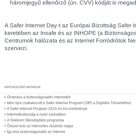
háromjegyű ellenőrző (ún. CVV) kódját is megadj
A Safer Internet Day-t az Európai Bizottság Safer 
keretében az Insafe és az INHOPE (a Biztonságos
Centrumok hálózata és az Internet Forródrótok N
szervezi.
Öt tanács a biztonságosabb internetért
Idén újra csatlakozott a Safer Internet Program (SIP) a Digitális Témahéthez
A Safer Internet Program 2015-ös évi eredménye
Internetbiztonság a nyári szünetben
A Telekom Okosdigitális programja
Ősszel lesz az internetes vásárlás napja
Így lesz biztonságosabb az internet