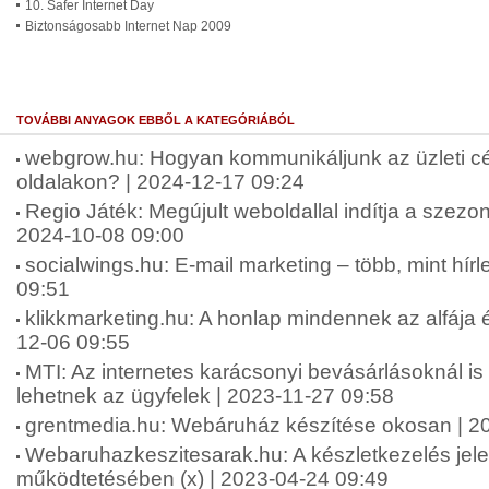
10. Safer Internet Day
Biztonságosabb Internet Nap 2009
TOVÁBBI ANYAGOK EBBŐL A KATEGÓRIÁBÓL
webgrow.hu: Hogyan kommunikáljunk az üzleti c
oldalakon? | 2024-12-17 09:24
Regio Játék: Megújult weboldallal indítja a szez
2024-10-08 09:00
socialwings.hu: E-mail marketing – több, mint hírl
09:51
klikkmarketing.hu: A honlap mindennek az alfája 
12-06 09:55
MTI: Az internetes karácsonyi bevásárlásoknál is
lehetnek az ügyfelek | 2023-11-27 09:58
grentmedia.hu: Webáruház készítése okosan | 2
Webaruhazkeszitesarak.hu: A készletkezelés je
működtetésében (x) | 2023-04-24 09:49