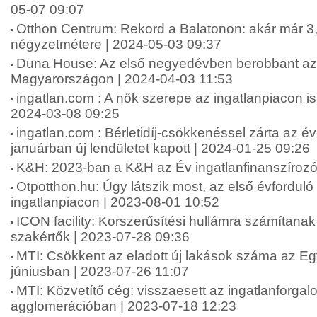
05-07 09:07
Otthon Centrum: Rekord a Balatonon: akár már 3,2
négyzetmétere | 2024-05-03 09:37
Duna House: Az első negyedévben berobbant az i
Magyarországon | 2024-04-03 11:53
ingatlan.com : A nők szerepe az ingatlanpiacon is
2024-03-08 09:25
ingatlan.com : Bérletidíj-csökkenéssel zárta az év
januárban új lendületet kapott | 2024-01-25 09:26
K&H: 2023-ban a K&H az Év ingatlanfinanszírozó
Otpotthon.hu: Úgy látszik most, az első évforduló 
ingatlanpiacon | 2023-08-01 10:52
ICON facility: Korszerűsítési hullámra számítanak
szakértők | 2023-07-28 09:36
MTI: Csökkent az eladott új lakások száma az E
júniusban | 2023-07-26 11:07
MTI: Közvetítő cég: visszaesett az ingatlanforgal
agglomerációban | 2023-07-18 12:23