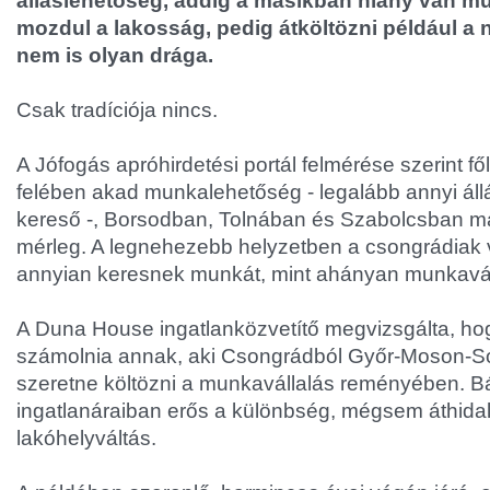
álláslehetőség, addig a másikban hiány van 
mozdul a lakosság, pedig átköltözni például a
nem is olyan drága.
Csak tradíciója nincs.
A Jófogás apróhirdetési portál felmérése szerint f
felében akad munkalehetőség - legalább annyi áll
kereső -, Borsodban, Tolnában és Szabolcsban má
mérleg. A legnehezebb helyzetben a csongrádiak v
annyian keresnek munkát, mint ahányan munkaváll
A Duna House ingatlanközvetítő megvizsgálta, hog
számolnia annak, aki Csongrádból Győr-Moson-
szeretne költözni a munkavállalás reményében. B
ingatlanáraiban erős a különbség, mégsem áthidal
lakóhelyváltás.