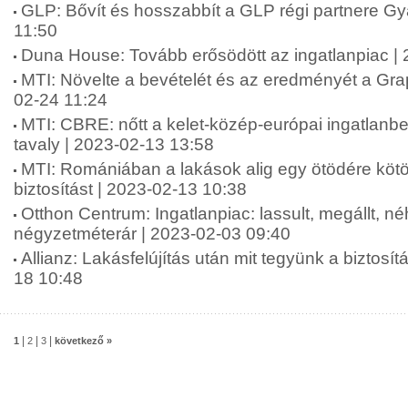
GLP: Bővít és hosszabbít a GLP régi partnere Gy
11:50
Duna House: Tovább erősödött az ingatlanpiac |
MTI: Növelte a bevételét és az eredményét a Grap
02-24 11:24
MTI: CBRE: nőtt a kelet-közép-európai ingatlanbe
tavaly | 2023-02-13 13:58
MTI: Romániában a lakások alig egy ötödére kötö
biztosítást | 2023-02-13 10:38
Otthon Centrum: Ingatlanpiac: lassult, megállt, n
négyzetméterár | 2023-02-03 09:40
Allianz: Lakásfelújítás után mit tegyünk a biztosít
18 10:48
|
|
|
1
2
3
következő »