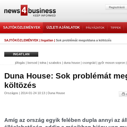
SAJTÓKÖZLEMÉNYEK
ÜZLETI AJÁNLATOK
PÁLYÁZATOK
TIPPEK
SAJTÓKÖZLEMÉNYEK
|
Ingatlan
|
Sok problémát megoldana a költözés
INGATLAN
jófogás
|
borsod
|
tolna
|
szabolcs
|
duna house
|
csongrád
|
győr moson sopron
Duna House: Sok problémát me
költözés
Országos | 2014-01-24 10:13 | Duna House
Amíg az ország egyik felében dupla annyi az ál