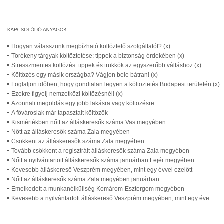
Hogyan válasszunk megbízható költöztető szolgáltatót? (x)
Törékeny tárgyak költöztetése: tippek a biztonság érdekében (x)
Stresszmentes költözés: tippek és trükkök az egyszerűbb váltáshoz (x)
Költözés egy másik országba? Vágjon bele bátran! (x)
Foglaljon időben, hogy gondtalan legyen a költöztetés Budapest területén (x)
Ezekre figyelj nemzetközi költözésnél! (x)
Azonnali megoldás egy jobb lakásra vagy költözésre
A fővárosiak már tapasztalt költözők
Kismértékben nőtt az álláskeresők száma Vas megyében
Nőtt az álláskeresők száma Zala megyében
Csökkent az álláskeresők száma Zala megyében
Tovább csökkent a regisztrált álláskeresők száma Zala megyében
Nőtt a nyilvántartott álláskeresők száma januárban Fejér megyében
Kevesebb álláskereső Veszprém megyében, mint egy évvel ezelőtt
Nőtt az álláskeresők száma Zala megyében januárban
Emelkedett a munkanélküliség Komárom-Esztergom megyében
Kevesebb a nyilvántartott álláskereső Veszprém megyében, mint egy éve