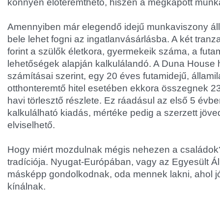
könnyen előteremthető, hiszen a megkapott munka
Amennyiben már elegendő idejű munkaviszony áll
bele lehet fogni az ingatlanvásárlásba. A két tranzak
forint a szülők életkora, gyermekeik száma, a fut
lehetőségek alapján kalkulálandó. A Duna House h
számításai szerint, egy 20 éves futamidejű, állami
otthonteremtő hitel esetében ekkora összegnek 23 e
havi törlesztő részlete. Ez ráadásul az első 5 évbe
kalkulálható kiadás, mértéke pedig a szerzett jö
elviselhető.
Hogy miért mozdulnak mégis nehezen a családok? 
tradíciója. Nyugat-Európában, vagy az Egyesült 
másképp gondolkodnak, oda mennek lakni, ahol 
kínálnak.