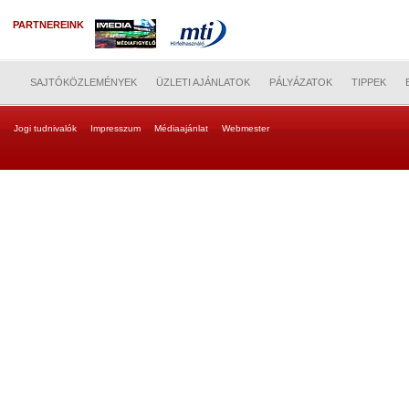
PARTNEREINK
SAJTÓKÖZLEMÉNYEK
ÜZLETI AJÁNLATOK
PÁLYÁZATOK
TIPPEK
Jogi tudnivalók
Impresszum
Médiaajánlat
Webmester