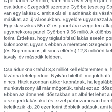
A példában szereplő, harmincas évei végén járó,
családunk Szegedről szeretne Győrbe (esetleg So
van egy lakásuk, amit akár el is adnának és vásár
másikat, az új városukban. Egyelőre ugyanazzal a 
Egy klasszikus 55 m2-es panel ára szegeden átlag 6
ugyanekkora panel Győrben 9,66 millió. A különbsé
forint. Érdekes, hogy téglaépítésű lakás esetén p
különbözet, ugyanis ebben a méretben Szegeden 9
(és Sopronban is, itt sincs eltérés) 12,8 millióért ke
tavalyi év második felében.
Családunknak tehát 3,3 milliót kell előteremtenie, 
kívánna letelepednie. Nyilván hitelből megoldhat
nincs. Hitelt azonban akkor kapnának, ha legaláb
munkaviszony áll már mögöttük, tehát ezt az idősza
Ebben az átmeneti időszakban az albérlet lehet a
a szegedi lakásukat és ezzel párhuzamosan bérel
keletkezik kb. 20 ezer forint többletkiadásuk, ami 