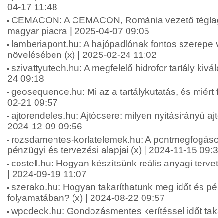
04-17 11:48
CEMACON: A CEMACON, Románia vezető téglagy
magyar piacra | 2025-04-07 09:05
lamberiapont.hu: A hajópadlónak fontos szerepe 
növelésében (x) | 2025-02-24 11:02
szivattyutech.hu: A megfelelő hidrofor tartály kivá
24 09:18
geosequence.hu: Mi az a tartálykutatás, és miért f
02-21 09:57
ajtorendeles.hu: Ajtócsere: milyen nyitásirányú aj
2024-12-09 09:56
rozsdamentes-korlatelemek.hu: A pontmegfogáso
pénzügyi és tervezési alapjai (x) | 2024-11-15 09:
costell.hu: Hogyan készítsünk reális anyagi terve
| 2024-09-19 11:07
szerako.hu: Hogyan takaríthatunk meg időt és pé
folyamatában? (x) | 2024-08-22 09:57
wpcdeck.hu: Gondozásmentes kerítéssel időt taka