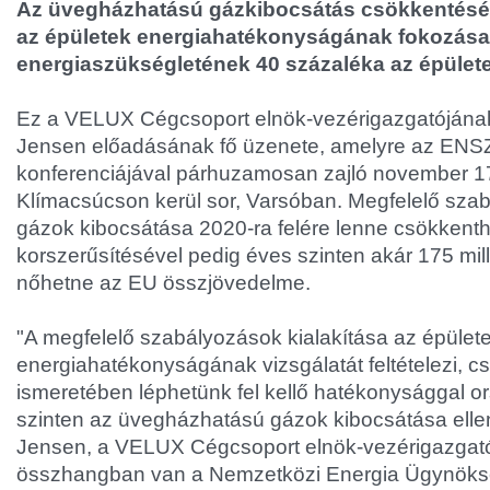
Az üvegházhatású gázkibocsátás csökkentésén
az épületek energiahatékonyságának fokozása,
energiaszükségletének 40 százaléka az épület
Ez a VELUX Cégcsoport elnök-vezérigazgatójána
Jensen előadásának fő üzenete, amelyre az EN
konferenciájával párhuzamosan zajló november 17-
Klímacsúcson kerül sor, Varsóban. Megfelelő szab
gázok kibocsátása 2020-ra felére lenne csökkenth
korszerűsítésével pedig éves szinten akár 175 mill
nőhetne az EU összjövedelme.
"A megfelelő szabályozások kialakítása az épület
energiahatékonyságának vizsgálatát feltételezi, c
ismeretében léphetünk fel kellő hatékonysággal o
szinten az üvegházhatású gázok kibocsátása elle
Jensen, a VELUX Cégcsoport elnök-vezérigazgató
összhangban van a Nemzetközi Energia Ügynökség