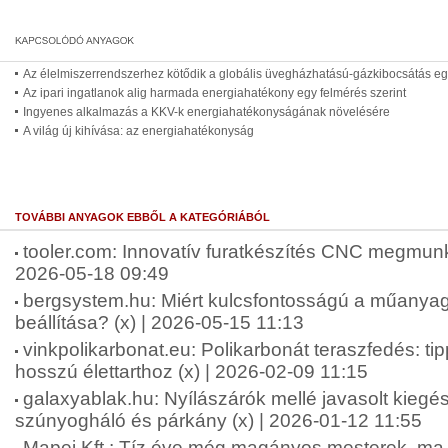
Az élelmiszerrendszerhez kötődik a globális üvegházhatású-gázkibocsátás 
Az ipari ingatlanok alig harmada energiahatékony egy felmérés szerint
Ingyenes alkalmazás a KKV-k energiahatékonyságának növelésére
A világ új kihívása: az energiahatékonyság
TOVÁBBI ANYAGOK EBBŐL A KATEGÓRIÁBÓL
tooler.com: Innovatív furatkészítés CNC megmunk
2026-05-18 09:49
bergsystem.hu: Miért kulcsfontosságú a műanya
beállítása? (x) | 2026-05-15 11:13
vinkpolikarbonat.eu: Polikarbonát teraszfedés: ti
hosszú élettarthoz (x) | 2026-02-09 11:15
galaxyablak.hu: Nyílászárók mellé javasolt kiegés
szúnyogháló és párkány (x) | 2026-01-12 11:55
Mapei Kft.: Tíz éve még magányos mesterek, ma m