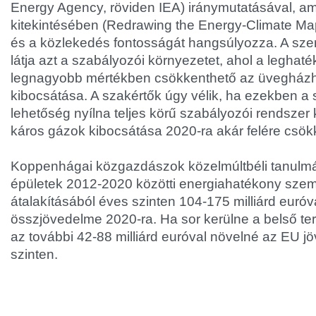
Energy Agency, röviden IEA) iránymutatásával, a
kitekintésében (Redrawing the Energy-Climate Map
és a közlekedés fontosságát hangsúlyozza. A szer
látja azt a szabályozói környezetet, ahol a leghat
legnagyobb mértékben csökkenthető az üvegház
kibocsátása. A szakértők úgy vélik, ha ezekben a
lehetőség nyílna teljes körű szabályozói rendszer 
káros gázok kibocsátása 2020-ra akár felére csök
Koppenhágai közgazdászok közelmúltbéli tanulmá
épületek 2012-2020 közötti energiahatékony szem
átalakításából éves szinten 104-175 milliárd euróv
összjövedelme 2020-ra. Ha sor kerülne a belső ter
az további 42-88 milliárd euróval növelné az EU j
szinten.