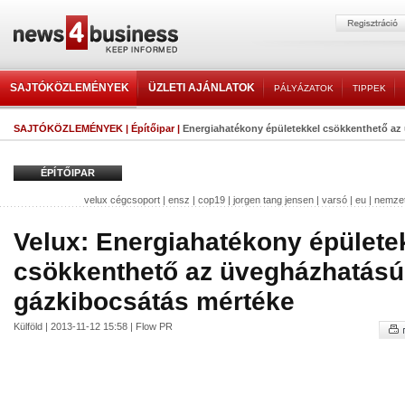
SAJTÓKÖZLEMÉNYEK
ÜZLETI AJÁNLATOK
PÁLYÁZATOK
TIPPEK
SAJTÓKÖZLEMÉNYEK
|
Építőipar
|
Energiahatékony épületekkel csökkenthető az
ÉPÍTŐIPAR
velux cégcsoport
|
ensz
|
cop19
|
jorgen tang jensen
|
varsó
|
eu
|
nemzet
Velux: Energiahatékony épülete
csökkenthető az üvegházhatású
gázkibocsátás mértéke
Külföld | 2013-11-12 15:58 | Flow PR