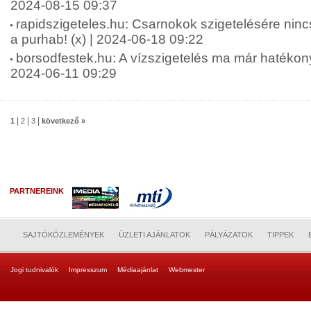
2024-08-15 09:37
rapidszigeteles.hu: Csarnokok szigetelésére ninc
a purhab! (x) | 2024-06-18 09:22
borsodfestek.hu: A vízszigetelés ma már hatékon
2024-06-11 09:29
|
|
|
1
2
3
következő »
PARTNEREINK
SAJTÓKÖZLEMÉNYEK
ÜZLETI AJÁNLATOK
PÁLYÁZATOK
TIPPEK
Jogi tudnivalók
Impresszum
Médiaajánlat
Webmester