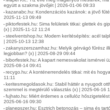
együtt a szakma jövőjét | 2026-01-06 09:33
kazanabc.hu: Kondenzációs kazánok: a jövő fűtés
2025-11-13 09:49
piktorfestek.hu: Sima felületek titkai: glettek és 
(x) | 2025-11-12 11:24
steelventshop.hu: Modern kerítésépítés: acél ta
| 2025-10-13 12:38
zakanyszerszamhaz.hu: Melyik gérvágó fűrész ill
legjobban? (x) | 2025-08-29 09:44
biborfestek.hu: A kapart nemesvakolat ismérvei üz
2025-08-14 09:41
recygo.hu: A konténerrendelés titkai: mit és hogy
11:11
keritesmegoldasok.hu: Stabil háttér a nyugodt ott
szemmel is megtérülő választás (x) | 2025-06-16 
fujhato.hu: Miért érdemes a cellulóz hőszigetelést 
2025-06-16 09:30
planepszer.hu: Esztrich betonozás – sima és tartós