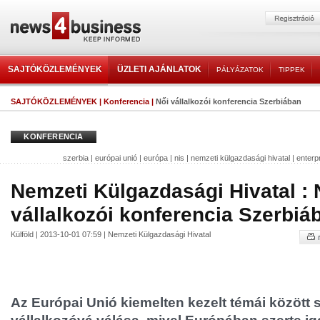
SAJTÓKÖZLEMÉNYEK
ÜZLETI AJÁNLATOK
PÁLYÁZATOK
TIPPEK
SAJTÓKÖZLEMÉNYEK
|
Konferencia
|
Női vállalkozói konferencia Szerbiában
KONFERENCIA
szerbia
|
európai unió
|
európa
|
nis
|
nemzeti külgazdasági hivatal
|
enterp
Nemzeti Külgazdasági Hivatal : 
vállalkozói konferencia Szerbiá
Külföld | 2013-10-01 07:59 | Nemzeti Külgazdasági Hivatal
Az Európai Unió kiemelten kezelt témái között 