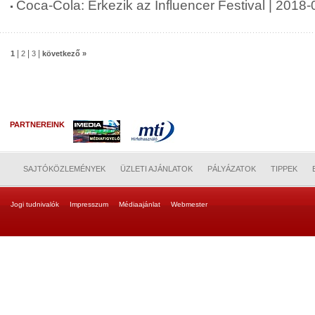
Coca-Cola: Érkezik az Influencer Festival | 2018
|
|
|
1
2
3
következő »
PARTNEREINK
SAJTÓKÖZLEMÉNYEK
ÜZLETI AJÁNLATOK
PÁLYÁZATOK
TIPPEK
Jogi tudnivalók
Impresszum
Médiaajánlat
Webmester