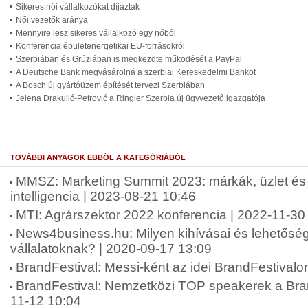
Sikeres női vállalkozókat díjaztak
Női vezetők aránya
Mennyire lesz sikeres vállalkozó egy nőből
Konferencia épületenergetikai EU-forrásokról
Szerbiában és Grúziában is megkezdte működését a PayPal
A Deutsche Bank megvásárolná a szerbiai Kereskedelmi Bankot
A Bosch új gyártóüzem építését tervezi Szerbiában
Jelena Drakulić-Petrović a Ringier Szerbia új ügyvezető igazgatója
TOVÁBBI ANYAGOK EBBŐL A KATEGÓRIÁBÓL
MMSZ: Marketing Summit 2023: márkák, üzlet é
intelligencia | 2023-08-21 10:46
MTI: Agrárszektor 2022 konferencia | 2022-11-30
News4business.hu: Milyen kihívásai és lehetősé
vállalatoknak? | 2020-09-17 13:09
BrandFestival: Messi-ként az idei BrandFestivalo
BrandFestival: Nemzetközi TOP speakerek a Bran
11-12 10:04