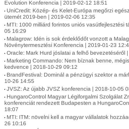
Evolution Konferencia | 2019-02-12 18:51
UniCredit: Közép- és Kelet-Európa megőrzi egé
ütemét 2019-ben | 2019-02-06 12:35
MTI: 1000 milliárd forintos uniós vasútfejlesztési
05 16:29
Malagrow: Idén is sok érdeklődőt vonzott a Mala
Növénytermesztési Konferencia | 2019-01-23 12:
Oracle: Mark Hurd jóslatai a felhő bevezetéséről 
Marketing Commando: Nem bíznak benne, mégis
kedvence | 2018-10-29 09:12
BrandFestival: Dominál a pénzügyi szektor a már
10-26 14:55
JVSZ: Az újabb JVSZ konferencia | 2018-10-05 0
HungaroControl Magyar Légiforgalmi Szolgálat Zr
konferenciát rendezett Budapesten a HungaroCont
18:07
MTI: ITM: növelni kell a magyar vállalatok hozzáad
26 10:16