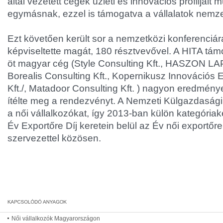
által vezetett cégek üzleti és innovációs profiljait 
egymásnak, ezzel is támogatva a vállalatok nemz
Ezt követően került sor a nemzetközi konferenciá
képviseltette magát, 180 résztvevővel. A HITA tám
öt magyar cég (Style Consulting Kft., HASZON L
Borealis Consulting Kft., Kopernikusz Innovációs 
Kft./, Matadoor Consulting Kft. ) nagyon eredmé
ítélte meg a rendezvényt. A Nemzeti Külgazdasági 
a női vállalkozókat, így 2013-ban külön kategóriak
Év Exportőre Díj keretein belül az Év női exportőr
szervezettel közösen.
Női vállalkozók Magyarországon