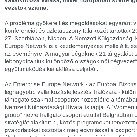
vállalkozóvá válása, mivel Európában szerte ig
vezetők száma.
A probléma gyökereit és megoldásokat egyaránt viz
konferenciát és üzletasszony találkozót tartottak 
27. Szerbiában, Nisben. A Nemzeti Külgazdasági H
Europe Network is a kezdeményezés mellé állt, és 5
az eseményre. A magyar cégeknek 21 tárgyalást si
lebonyolítaniuk különböző országok női cégvezető
együttműködés kialakítása céljából.
Az Enterprise Europe Network - az Európai Bizotts
legnagyobb vállalkozásfejlesztési hálózata - külön
támogató szakmai csoportot hozott létre a témába
Nemzeti Külgazdasági Hivatal is tagja. A "Women 
group" névre hallgató csoport ezúttal Belgrádban 
stratégiát alakított ki, közös programokat tervezett
gyakorlatokat osztottak meg egymással a csoport t