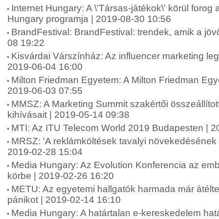
Internet Hungary: A \'Társas-játékok\' körül forog a
Hungary programja | 2019-08-30 10:56
BrandFestival: BrandFestival: trendek, amik a jövő
08 19:22
Kisvárdai Várszínház: Az influencer marketing le
2019-06-04 16:00
Milton Friedman Egyetem: A Milton Friedman Egy
2019-06-03 07:55
MMSZ: A Marketing Summit szakértői összeállíto
kihívásait | 2019-05-14 09:38
MTI: Az ITU Telecom World 2019 Budapesten | 2
MRSZ: 'A reklámköltések tavalyi növekedésének di
2019-02-28 15:04
Media Hungary: Az Evolution Konferencia az embe
körbe | 2019-02-26 16:20
METU: Az egyetemi hallgatók harmada már átélte
pánikot | 2019-02-14 16:10
Media Hungary: A határtalan e-kereskedelem hatá